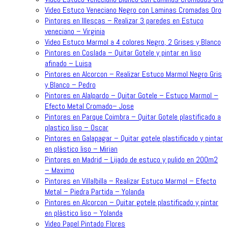
Video Estuco Veneciano Negro con Laminas Cromadas Oro
Pintores en Illescas – Realizar 3 paredes en Estuco
veneciano – Virginia
Video Estuco Marmol a 4 colores Negro, 2 Grises y Blanco
Pintores en Coslada – Quitar Gotele y pintar en liso
afinado – Luisa
Pintores en Alcorcon – Realizar Estuco Marmol Negro Gris
y Blanco – Pedro
Pintores en Alalpardo – Quitar Gotele – Estuco Marmol –
Efecto Metal Cromado– Jose
Pintores en Parque Coimbra – Quitar Gotele plastificado a
plastico liso – Oscar
Pintores en Galapagar – Quitar gotele plastificado y pintar
en plástico liso – Mirian
Pintores en Madrid – Lijado de estuco y pulido en 200m2
– Maximo
Pintores en Villalbilla – Realizar Estuco Marmol – Efecto
Metal – Piedra Partida – Yolanda
Pintores en Alcorcon – Quitar gotele plastificado y pintar
en plástico liso – Yolanda
Video Papel Pintado Flores