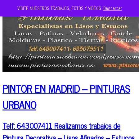
VISITE NUESTROS TRABAJOS, FOTOS Y VIDEOS.
Descartar
PINTOR EN MADRID – PINTURAS
URBANO
Telf: 643007411 Realizamos trabajos de
Pintura Decorativa – Lisos Afinados – Estucos