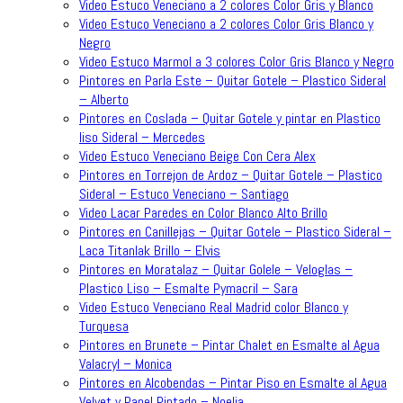
Video Estuco Veneciano a 2 colores Color Gris y Blanco
Video Estuco Veneciano a 2 colores Color Gris Blanco y
Negro
Video Estuco Marmol a 3 colores Color Gris Blanco y Negro
Pintores en Parla Este – Quitar Gotele – Plastico Sideral
– Alberto
Pintores en Coslada – Quitar Gotele y pintar en Plastico
liso Sideral – Mercedes
Video Estuco Veneciano Beige Con Cera Alex
Pintores en Torrejon de Ardoz – Quitar Gotele – Plastico
Sideral – Estuco Veneciano – Santiago
Video Lacar Paredes en Color Blanco Alto Brillo
Pintores en Canillejas – Quitar Gotele – Plastico Sideral –
Laca Titanlak Brillo – Elvis
Pintores en Moratalaz – Quitar Golele – Veloglas –
Plastico Liso – Esmalte Pymacril – Sara
Video Estuco Veneciano Real Madrid color Blanco y
Turquesa
Pintores en Brunete – Pintar Chalet en Esmalte al Agua
Valacryl – Monica
Pintores en Alcobendas – Pintar Piso en Esmalte al Agua
Velvet y Papel Pintado – Noelia