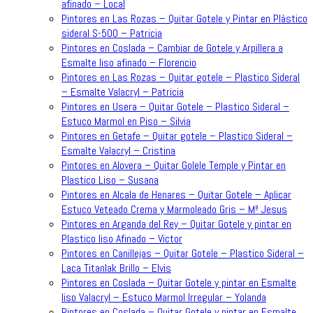
afinado – Local
Pintores en Las Rozas – Quitar Gotele y Pintar en Plástico
sideral S-500 – Patricia
Pintores en Coslada – Cambiar de Gotele y Arpillera a
Esmalte liso afinado – Florencio
Pintores en Las Rozas – Quitar gotele – Plastico Sideral
– Esmalte Valacryl – Patricia
Pintores en Usera – Quitar Gotele – Plastico Sideral –
Estuco Marmol en Piso – Silvia
Pintores en Getafe – Quitar gotele – Plastico Sideral –
Esmalte Valacryl – Cristina
Pintores en Alovera – Quitar Golele Temple y Pintar en
Plastico Liso – Susana
Pintores en Alcala de Henares – Quitar Gotele – Aplicar
Estuco Veteado Crema y Marmoleado Gris – Mª Jesus
Pintores en Arganda del Rey – Quitar Gotele y pintar en
Plastico liso Afinado – Victor
Pintores en Canillejas – Quitar Gotele – Plastico Sideral –
Laca Titanlak Brillo – Elvis
Pintores en Coslada – Quitar Gotele y pintar en Esmalte
liso Valacryl – Estuco Marmol Irregular – Yolanda
Pintores en Coslada – Quitar Gotele y pintar en Esmalte