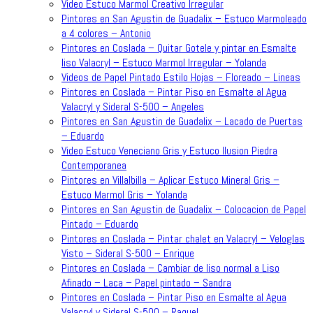
Video Estuco Marmol Creativo Irregular
Pintores en San Agustin de Guadalix – Estuco Marmoleado
a 4 colores – Antonio
Pintores en Coslada – Quitar Gotele y pintar en Esmalte
liso Valacryl – Estuco Marmol Irregular – Yolanda
Videos de Papel Pintado Estilo Hojas – Floreado – Lineas
Pintores en Coslada – Pintar Piso en Esmalte al Agua
Valacryl y Sideral S-500 – Angeles
Pintores en San Agustin de Guadalix – Lacado de Puertas
– Eduardo
Video Estuco Veneciano Gris y Estuco Ilusion Piedra
Contemporanea
Pintores en Villalbilla – Aplicar Estuco Mineral Gris –
Estuco Marmol Gris – Yolanda
Pintores en San Agustin de Guadalix – Colocacion de Papel
Pintado – Eduardo
Pintores en Coslada – Pintar chalet en Valacryl – Veloglas
Visto – Sideral S-500 – Enrique
Pintores en Coslada – Cambiar de liso normal a Liso
Afinado – Laca – Papel pintado – Sandra
Pintores en Coslada – Pintar Piso en Esmalte al Agua
Valacryl y Sideral S-500 – Raquel