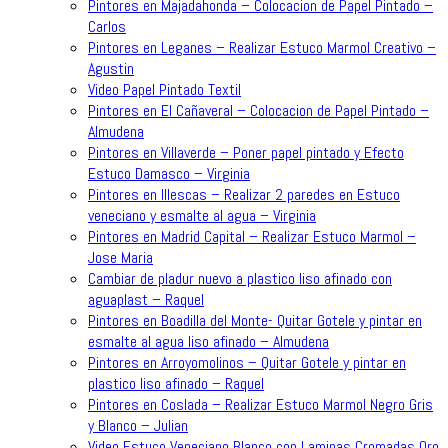
Pintores en Majadahonda – Colocacion de Papel Pintado –
Carlos
Pintores en Leganes – Realizar Estuco Marmol Creativo –
Agustin
Video Papel Pintado Textil
Pintores en El Cañaveral – Colocacion de Papel Pintado –
Almudena
Pintores en Villaverde – Poner papel pintado y Efecto
Estuco Damasco – Virginia
Pintores en Illescas – Realizar 2 paredes en Estuco
veneciano y esmalte al agua – Virginia
Pintores en Madrid Capital – Realizar Estuco Marmol –
Jose Maria
Cambiar de pladur nuevo a plastico liso afinado con
aguaplast – Raquel
Pintores en Boadilla del Monte- Quitar Gotele y pintar en
esmalte al agua liso afinado – Almudena
Pintores en Arroyomolinos – Quitar Gotele y pintar en
plastico liso afinado – Raquel
Pintores en Coslada – Realizar Estuco Marmol Negro Gris
y Blanco – Julian
Video Estuco Veneciano Blanco con Laminas Cromadas Oro