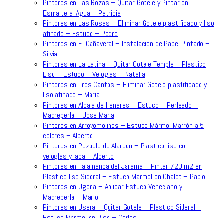
Pintores en Las Rozas – Quitar Gotele y Pintar en
Esmalte al Agua – Patricia
Pintores en Las Rosas – Eliminar Gotele plastificado y liso
afinado – Estuco – Pedro
Pintores en El Cañaveral – Instalacion de Papel Pintado –
Silvia
Pintores en La Latina – Quitar Gotele Temple – Plastico
Liso – Estuco – Veloglas – Natalia
Pintores en Tres Cantos – Eliminar Gotele plastificado y
liso afinado – Maria
Pintores en Alcala de Henares – Estuco – Perleado –
Madreperla – Jose Maria
Pintores en Arroyomolinos – Estuco Mármol Marrón a 5
colores – Alberto
Pintores en Pozuelo de Alarcon – Plastico liso con
veloglas y laca – Alberto
Pintores en Talamanca del Jarama – Pintar 720 m2 en
Plastico liso Sideral – Estuco Marmol en Chalet – Pablo
Pintores en Ugena – Aplicar Estuco Veneciano y
Madreperla – Mario
Pintores en Usera – Quitar Gotele – Plastico Sideral –
Estuco Marmol en Piso – Carlos