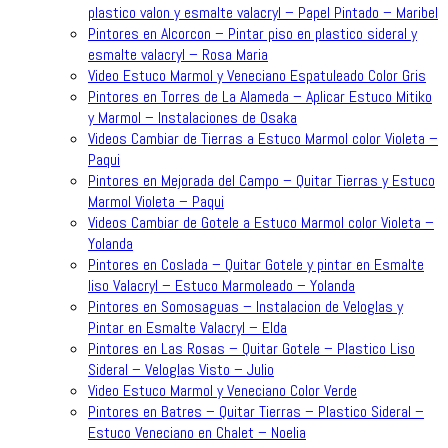
plastico valon y esmalte valacryl – Papel Pintado – Maribel
Pintores en Alcorcon – Pintar piso en plastico sideral y
esmalte valacryl – Rosa Maria
Video Estuco Marmol y Veneciano Espatuleado Color Gris
Pintores en Torres de La Alameda – Aplicar Estuco Mitiko
y Marmol – Instalaciones de Osaka
Videos Cambiar de Tierras a Estuco Marmol color Violeta –
Paqui
Pintores en Mejorada del Campo – Quitar Tierras y Estuco
Marmol Violeta – Paqui
Videos Cambiar de Gotele a Estuco Marmol color Violeta –
Yolanda
Pintores en Coslada – Quitar Gotele y pintar en Esmalte
liso Valacryl – Estuco Marmoleado – Yolanda
Pintores en Somosaguas – Instalacion de Veloglas y
Pintar en Esmalte Valacryl – Elda
Pintores en Las Rosas – Quitar Gotele – Plastico Liso
Sideral – Veloglas Visto – Julio
Video Estuco Marmol y Veneciano Color Verde
Pintores en Batres – Quitar Tierras – Plastico Sideral –
Estuco Veneciano en Chalet – Noelia