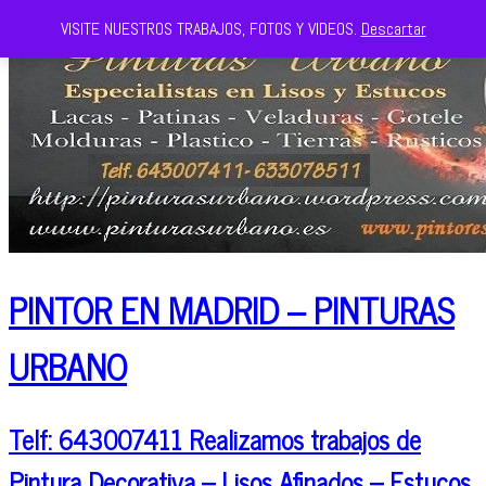
VISITE NUESTROS TRABAJOS, FOTOS Y VIDEOS.
Descartar
PINTOR EN MADRID – PINTURAS
URBANO
Telf: 643007411 Realizamos trabajos de
Pintura Decorativa – Lisos Afinados – Estucos