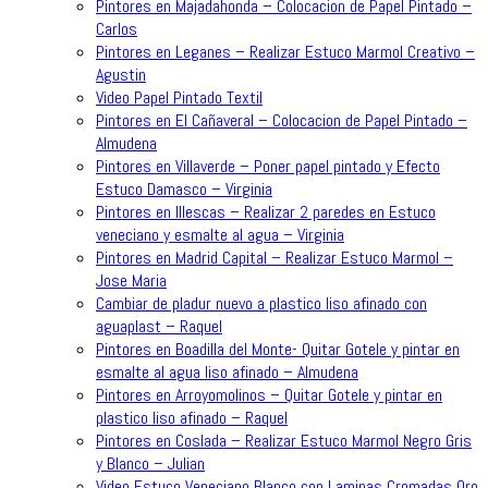
Pintores en Majadahonda – Colocacion de Papel Pintado –
Carlos
Pintores en Leganes – Realizar Estuco Marmol Creativo –
Agustin
Video Papel Pintado Textil
Pintores en El Cañaveral – Colocacion de Papel Pintado –
Almudena
Pintores en Villaverde – Poner papel pintado y Efecto
Estuco Damasco – Virginia
Pintores en Illescas – Realizar 2 paredes en Estuco
veneciano y esmalte al agua – Virginia
Pintores en Madrid Capital – Realizar Estuco Marmol –
Jose Maria
Cambiar de pladur nuevo a plastico liso afinado con
aguaplast – Raquel
Pintores en Boadilla del Monte- Quitar Gotele y pintar en
esmalte al agua liso afinado – Almudena
Pintores en Arroyomolinos – Quitar Gotele y pintar en
plastico liso afinado – Raquel
Pintores en Coslada – Realizar Estuco Marmol Negro Gris
y Blanco – Julian
Video Estuco Veneciano Blanco con Laminas Cromadas Oro