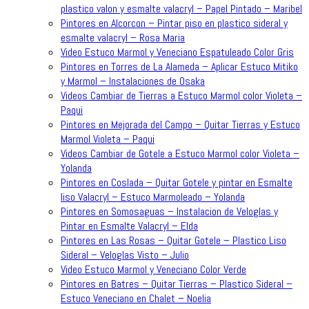
plastico valon y esmalte valacryl – Papel Pintado – Maribel
Pintores en Alcorcon – Pintar piso en plastico sideral y
esmalte valacryl – Rosa Maria
Video Estuco Marmol y Veneciano Espatuleado Color Gris
Pintores en Torres de La Alameda – Aplicar Estuco Mitiko
y Marmol – Instalaciones de Osaka
Videos Cambiar de Tierras a Estuco Marmol color Violeta –
Paqui
Pintores en Mejorada del Campo – Quitar Tierras y Estuco
Marmol Violeta – Paqui
Videos Cambiar de Gotele a Estuco Marmol color Violeta –
Yolanda
Pintores en Coslada – Quitar Gotele y pintar en Esmalte
liso Valacryl – Estuco Marmoleado – Yolanda
Pintores en Somosaguas – Instalacion de Veloglas y
Pintar en Esmalte Valacryl – Elda
Pintores en Las Rosas – Quitar Gotele – Plastico Liso
Sideral – Veloglas Visto – Julio
Video Estuco Marmol y Veneciano Color Verde
Pintores en Batres – Quitar Tierras – Plastico Sideral –
Estuco Veneciano en Chalet – Noelia