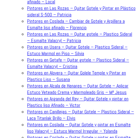
afinado – Local
Pintores en Las Rozas – Quitar Gotele y Pintar en Plástico
sideral S-500 – Patricia
Pintores en Coslada – Cambiar de Gotele y Arpillera a
Esmalte liso afinado – Florencio
Pintores en Las Rozas – Quitar gotele – Plastico Sideral
– Esmalte Valacryl – Patricia
Pintores en Usera – Quitar Gotele – Plastico Sideral –
Estuco Marmol en Piso – Silvia
Pintores en Getafe – Quitar gotele – Plastico Sideral –
Esmalte Valacryl – Cristina
Pintores en Alovera – Quitar Golele Temple y Pintar en
Plastico Liso – Susana
Pintores en Alcala de Henares – Quitar Gotele – Aplicar
Estuco Veteado Crema y Marmoleado Gris – Mª Jesus
Pintores en Arganda del Rey – Quitar Gotele y pintar en
Plastico liso Afinado – Victor
Pintores en Canillejas – Quitar Gotele – Plastico Sideral –
Laca Titanlak Brillo – Elvis
Pintores en Coslada – Quitar Gotele y pintar en Esmalte
liso Valacryl – Estuco Marmol Irregular – Yolanda
Pintores en Coslada – Quitar Gotele y pintar en Esmalte