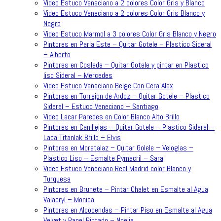
Video Estuco Veneciano a 2 colores Color Gris y Blanco
Video Estuco Veneciano a 2 colores Color Gris Blanco y
Negro
Video Estuco Marmol a 3 colores Color Gris Blanco y Negro
Pintores en Parla Este – Quitar Gotele – Plastico Sideral
– Alberto
Pintores en Coslada – Quitar Gotele y pintar en Plastico
liso Sideral – Mercedes
Video Estuco Veneciano Beige Con Cera Alex
Pintores en Torrejon de Ardoz – Quitar Gotele – Plastico
Sideral – Estuco Veneciano – Santiago
Video Lacar Paredes en Color Blanco Alto Brillo
Pintores en Canillejas – Quitar Gotele – Plastico Sideral –
Laca Titanlak Brillo – Elvis
Pintores en Moratalaz – Quitar Golele – Veloglas –
Plastico Liso – Esmalte Pymacril – Sara
Video Estuco Veneciano Real Madrid color Blanco y
Turquesa
Pintores en Brunete – Pintar Chalet en Esmalte al Agua
Valacryl – Monica
Pintores en Alcobendas – Pintar Piso en Esmalte al Agua
Velvet y Papel Pintado – Noelia