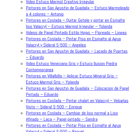
Video Estuco Marmol Creativo Irregular
Pintores en San Agustin de Guadalix – Estuco Marmoleado
a 4 colores – Antonio
Pintores en Coslada – Quitar Gotele y pintar en Esmalte
liso Valacryl – Estuco Marmol Irregular – Yolanda
Videos de Papel Pintado Estilo Hojas – Floreado – Lineas
Pintores en Coslada – Pintar Piso en Esmalte al Agua
Valacryl y Sideral S-500 – Angeles
Pintores en San Agustin de Guadalix – Lacado de Puertas
– Eduardo
Video Estuco Veneciano Gris y Estuco Ilusion Piedra
Contemporanea
Pintores en Villalbilla – Aplicar Estuco Mineral Gris –
Estuco Marmol Gris – Yolanda
Pintores en San Agustin de Guadalix – Colocacion de Papel
Pintado – Eduardo
Pintores en Coslada – Pintar chalet en Valacryl – Veloglas
Visto – Sideral S-500 – Enrique
Pintores en Coslada – Cambiar de liso normal a Liso
Afinado – Laca – Papel pintado – Sandra
Pintores en Coslada – Pintar Piso en Esmalte al Agua
Valacryl y Sideral S-500 – Raquel