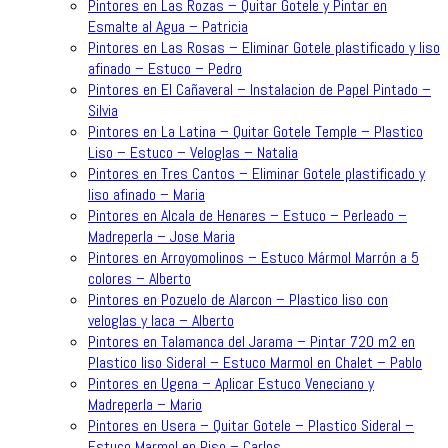
Pintores en Las Rozas – Quitar Gotele y Pintar en
Esmalte al Agua – Patricia
Pintores en Las Rosas – Eliminar Gotele plastificado y liso
afinado – Estuco – Pedro
Pintores en El Cañaveral – Instalacion de Papel Pintado –
Silvia
Pintores en La Latina – Quitar Gotele Temple – Plastico
Liso – Estuco – Veloglas – Natalia
Pintores en Tres Cantos – Eliminar Gotele plastificado y
liso afinado – Maria
Pintores en Alcala de Henares – Estuco – Perleado –
Madreperla – Jose Maria
Pintores en Arroyomolinos – Estuco Mármol Marrón a 5
colores – Alberto
Pintores en Pozuelo de Alarcon – Plastico liso con
veloglas y laca – Alberto
Pintores en Talamanca del Jarama – Pintar 720 m2 en
Plastico liso Sideral – Estuco Marmol en Chalet – Pablo
Pintores en Ugena – Aplicar Estuco Veneciano y
Madreperla – Mario
Pintores en Usera – Quitar Gotele – Plastico Sideral –
Estuco Marmol en Piso – Carlos