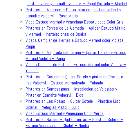
plastico valon y esmalte valacryl – Papel Pintado – Maribel
Pintores en Alcorcon – Pintar piso en plastico sideral y
esmalte valacryl – Rosa Maria
Video Estuco Marmol y Veneciano Espatuleado Color Gris
Pintores en Torres de La Alameda – Aplicar Estuco Mitiko
y Marmol – Instalaciones de Osaka
Videos Cambiar de Tierras a Estuco Marmol color Violeta –
Paqui
Pintores en Mejorada del Campo – Quitar Tierras y Estuco
Marmol Violeta – Paqui
Videos Cambiar de Gotele a Estuco Marmol color Violeta –
Yolanda
Pintores en Coslada – Quitar Gotele y pintar en Esmalte
liso Valacryl – Estuco Marmoleado – Yolanda
Pintores en Somosaguas – Instalacion de Veloglas y
Pintar en Esmalte Valacryl – Elda
Pintores en Las Rosas – Quitar Gotele – Plastico Liso
Sideral – Veloglas Visto – Julio
Video Estuco Marmol y Veneciano Color Verde
Pintores en Batres – Quitar Tierras – Plastico Sideral –
Estuco Veneciano en Chalet – Noelia