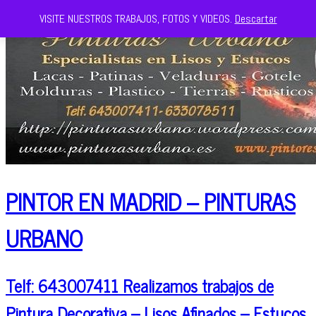
VISITE NUESTROS TRABAJOS, FOTOS Y VIDEOS.
Descartar
PINTOR EN MADRID – PINTURAS
URBANO
Telf: 643007411 Realizamos trabajos de
Pintura Decorativa – Lisos Afinados – Estucos