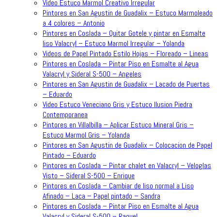
Video Estuco Marmol Creativo Irregular
Pintores en San Agustin de Guadalix – Estuco Marmoleado
a 4 colores – Antonio
Pintores en Coslada – Quitar Gotele y pintar en Esmalte
liso Valacryl – Estuco Marmol Irregular – Yolanda
Videos de Papel Pintado Estilo Hojas – Floreado – Lineas
Pintores en Coslada – Pintar Piso en Esmalte al Agua
Valacryl y Sideral S-500 – Angeles
Pintores en San Agustin de Guadalix – Lacado de Puertas
– Eduardo
Video Estuco Veneciano Gris y Estuco Ilusion Piedra
Contemporanea
Pintores en Villalbilla – Aplicar Estuco Mineral Gris –
Estuco Marmol Gris – Yolanda
Pintores en San Agustin de Guadalix – Colocacion de Papel
Pintado – Eduardo
Pintores en Coslada – Pintar chalet en Valacryl – Veloglas
Visto – Sideral S-500 – Enrique
Pintores en Coslada – Cambiar de liso normal a Liso
Afinado – Laca – Papel pintado – Sandra
Pintores en Coslada – Pintar Piso en Esmalte al Agua
Valacryl y Sideral S-500 – Raquel