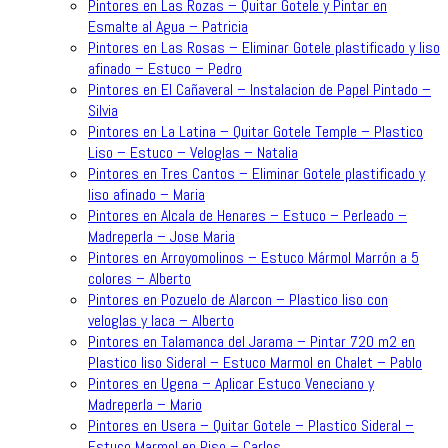
Pintores en Las Rozas – Quitar Gotele y Pintar en
Esmalte al Agua – Patricia
Pintores en Las Rosas – Eliminar Gotele plastificado y liso
afinado – Estuco – Pedro
Pintores en El Cañaveral – Instalacion de Papel Pintado –
Silvia
Pintores en La Latina – Quitar Gotele Temple – Plastico
Liso – Estuco – Veloglas – Natalia
Pintores en Tres Cantos – Eliminar Gotele plastificado y
liso afinado – Maria
Pintores en Alcala de Henares – Estuco – Perleado –
Madreperla – Jose Maria
Pintores en Arroyomolinos – Estuco Mármol Marrón a 5
colores – Alberto
Pintores en Pozuelo de Alarcon – Plastico liso con
veloglas y laca – Alberto
Pintores en Talamanca del Jarama – Pintar 720 m2 en
Plastico liso Sideral – Estuco Marmol en Chalet – Pablo
Pintores en Ugena – Aplicar Estuco Veneciano y
Madreperla – Mario
Pintores en Usera – Quitar Gotele – Plastico Sideral –
Estuco Marmol en Piso – Carlos