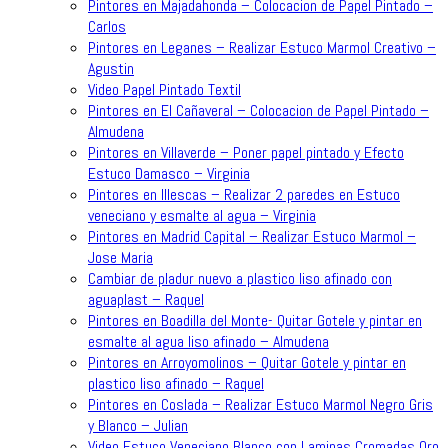
Pintores en Majadahonda – Colocacion de Papel Pintado –
Carlos
Pintores en Leganes – Realizar Estuco Marmol Creativo –
Agustin
Video Papel Pintado Textil
Pintores en El Cañaveral – Colocacion de Papel Pintado –
Almudena
Pintores en Villaverde – Poner papel pintado y Efecto
Estuco Damasco – Virginia
Pintores en Illescas – Realizar 2 paredes en Estuco
veneciano y esmalte al agua – Virginia
Pintores en Madrid Capital – Realizar Estuco Marmol –
Jose Maria
Cambiar de pladur nuevo a plastico liso afinado con
aguaplast – Raquel
Pintores en Boadilla del Monte- Quitar Gotele y pintar en
esmalte al agua liso afinado – Almudena
Pintores en Arroyomolinos – Quitar Gotele y pintar en
plastico liso afinado – Raquel
Pintores en Coslada – Realizar Estuco Marmol Negro Gris
y Blanco – Julian
Video Estuco Veneciano Blanco con Laminas Cromadas Oro