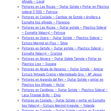
afinado – Local
Pintores en Las Rozas – Quitar Gotele y Pintar en Plástico
sideral S-500 – Patricia
Pintores en Coslada – Cambiar de Gotele y Arpillera a
Esmalte liso afinado – Florencio
Pintores en Las Rozas – Quitar gotele – Plastico Sideral
– Esmalte Valacryl – Patricia
Pintores en Usera – Quitar Gotele – Plastico Sideral –
Estuco Marmol en Piso – Silvia
Pintores en Getafe – Quitar gotele – Plastico Sideral –
Esmalte Valacryl – Cristina
Pintores en Alovera – Quitar Golele Temple y Pintar en
Plastico Liso – Susana
Pintores en Alcala de Henares – Quitar Gotele – Aplicar
Estuco Veteado Crema y Marmoleado Gris – Mª Jesus
Pintores en Arganda del Rey – Quitar Gotele y pintar en
Plastico liso Afinado – Victor
Pintores en Canillejas – Quitar Gotele – Plastico Sideral –
Laca Titanlak Brillo – Elvis
Pintores en Coslada – Quitar Gotele y pintar en Esmalte
liso Valacryl – Estuco Marmol Irregular – Yolanda
Pintores en Coslada – Quitar Gotele y pintar en Esmalte