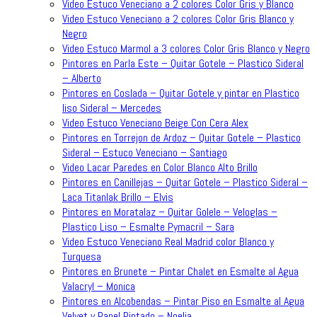
Video Estuco Veneciano a 2 colores Color Gris y Blanco
Video Estuco Veneciano a 2 colores Color Gris Blanco y
Negro
Video Estuco Marmol a 3 colores Color Gris Blanco y Negro
Pintores en Parla Este – Quitar Gotele – Plastico Sideral
– Alberto
Pintores en Coslada – Quitar Gotele y pintar en Plastico
liso Sideral – Mercedes
Video Estuco Veneciano Beige Con Cera Alex
Pintores en Torrejon de Ardoz – Quitar Gotele – Plastico
Sideral – Estuco Veneciano – Santiago
Video Lacar Paredes en Color Blanco Alto Brillo
Pintores en Canillejas – Quitar Gotele – Plastico Sideral –
Laca Titanlak Brillo – Elvis
Pintores en Moratalaz – Quitar Golele – Veloglas –
Plastico Liso – Esmalte Pymacril – Sara
Video Estuco Veneciano Real Madrid color Blanco y
Turquesa
Pintores en Brunete – Pintar Chalet en Esmalte al Agua
Valacryl – Monica
Pintores en Alcobendas – Pintar Piso en Esmalte al Agua
Velvet y Papel Pintado – Noelia