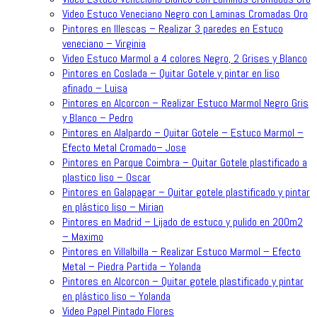
Video Estuco Veneciano Negro con Laminas Cromadas Oro
Pintores en Illescas – Realizar 3 paredes en Estuco
veneciano – Virginia
Video Estuco Marmol a 4 colores Negro, 2 Grises y Blanco
Pintores en Coslada – Quitar Gotele y pintar en liso
afinado – Luisa
Pintores en Alcorcon – Realizar Estuco Marmol Negro Gris
y Blanco – Pedro
Pintores en Alalpardo – Quitar Gotele – Estuco Marmol –
Efecto Metal Cromado– Jose
Pintores en Parque Coimbra – Quitar Gotele plastificado a
plastico liso – Oscar
Pintores en Galapagar – Quitar gotele plastificado y pintar
en plástico liso – Mirian
Pintores en Madrid – Lijado de estuco y pulido en 200m2
– Maximo
Pintores en Villalbilla – Realizar Estuco Marmol – Efecto
Metal – Piedra Partida – Yolanda
Pintores en Alcorcon – Quitar gotele plastificado y pintar
en plástico liso – Yolanda
Video Papel Pintado Flores