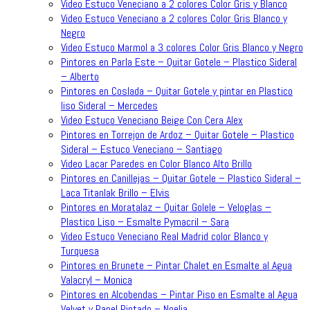
Video Estuco Veneciano a 2 colores Color Gris y Blanco
Video Estuco Veneciano a 2 colores Color Gris Blanco y
Negro
Video Estuco Marmol a 3 colores Color Gris Blanco y Negro
Pintores en Parla Este – Quitar Gotele – Plastico Sideral
– Alberto
Pintores en Coslada – Quitar Gotele y pintar en Plastico
liso Sideral – Mercedes
Video Estuco Veneciano Beige Con Cera Alex
Pintores en Torrejon de Ardoz – Quitar Gotele – Plastico
Sideral – Estuco Veneciano – Santiago
Video Lacar Paredes en Color Blanco Alto Brillo
Pintores en Canillejas – Quitar Gotele – Plastico Sideral –
Laca Titanlak Brillo – Elvis
Pintores en Moratalaz – Quitar Golele – Veloglas –
Plastico Liso – Esmalte Pymacril – Sara
Video Estuco Veneciano Real Madrid color Blanco y
Turquesa
Pintores en Brunete – Pintar Chalet en Esmalte al Agua
Valacryl – Monica
Pintores en Alcobendas – Pintar Piso en Esmalte al Agua
Velvet y Papel Pintado – Noelia