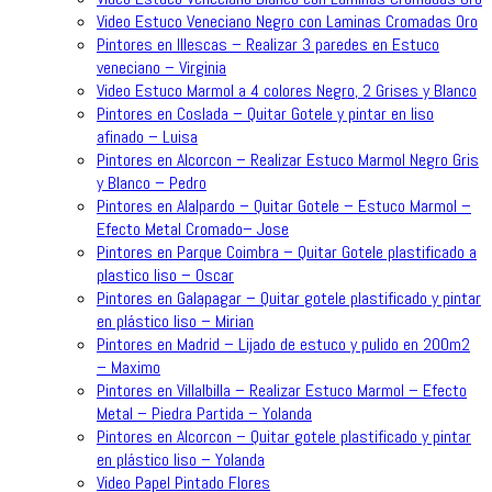
Video Estuco Veneciano Negro con Laminas Cromadas Oro
Pintores en Illescas – Realizar 3 paredes en Estuco
veneciano – Virginia
Video Estuco Marmol a 4 colores Negro, 2 Grises y Blanco
Pintores en Coslada – Quitar Gotele y pintar en liso
afinado – Luisa
Pintores en Alcorcon – Realizar Estuco Marmol Negro Gris
y Blanco – Pedro
Pintores en Alalpardo – Quitar Gotele – Estuco Marmol –
Efecto Metal Cromado– Jose
Pintores en Parque Coimbra – Quitar Gotele plastificado a
plastico liso – Oscar
Pintores en Galapagar – Quitar gotele plastificado y pintar
en plástico liso – Mirian
Pintores en Madrid – Lijado de estuco y pulido en 200m2
– Maximo
Pintores en Villalbilla – Realizar Estuco Marmol – Efecto
Metal – Piedra Partida – Yolanda
Pintores en Alcorcon – Quitar gotele plastificado y pintar
en plástico liso – Yolanda
Video Papel Pintado Flores