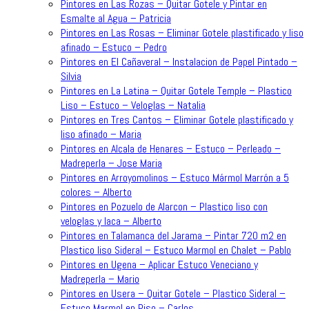
Pintores en Las Rozas – Quitar Gotele y Pintar en
Esmalte al Agua – Patricia
Pintores en Las Rosas – Eliminar Gotele plastificado y liso
afinado – Estuco – Pedro
Pintores en El Cañaveral – Instalacion de Papel Pintado –
Silvia
Pintores en La Latina – Quitar Gotele Temple – Plastico
Liso – Estuco – Veloglas – Natalia
Pintores en Tres Cantos – Eliminar Gotele plastificado y
liso afinado – Maria
Pintores en Alcala de Henares – Estuco – Perleado –
Madreperla – Jose Maria
Pintores en Arroyomolinos – Estuco Mármol Marrón a 5
colores – Alberto
Pintores en Pozuelo de Alarcon – Plastico liso con
veloglas y laca – Alberto
Pintores en Talamanca del Jarama – Pintar 720 m2 en
Plastico liso Sideral – Estuco Marmol en Chalet – Pablo
Pintores en Ugena – Aplicar Estuco Veneciano y
Madreperla – Mario
Pintores en Usera – Quitar Gotele – Plastico Sideral –
Estuco Marmol en Piso – Carlos