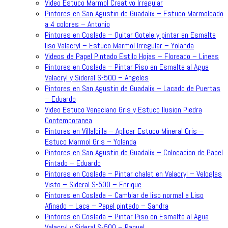
Video Estuco Marmol Creativo Irregular
Pintores en San Agustin de Guadalix – Estuco Marmoleado
a 4 colores – Antonio
Pintores en Coslada – Quitar Gotele y pintar en Esmalte
liso Valacryl – Estuco Marmol Irregular – Yolanda
Videos de Papel Pintado Estilo Hojas – Floreado – Lineas
Pintores en Coslada – Pintar Piso en Esmalte al Agua
Valacryl y Sideral S-500 – Angeles
Pintores en San Agustin de Guadalix – Lacado de Puertas
– Eduardo
Video Estuco Veneciano Gris y Estuco Ilusion Piedra
Contemporanea
Pintores en Villalbilla – Aplicar Estuco Mineral Gris –
Estuco Marmol Gris – Yolanda
Pintores en San Agustin de Guadalix – Colocacion de Papel
Pintado – Eduardo
Pintores en Coslada – Pintar chalet en Valacryl – Veloglas
Visto – Sideral S-500 – Enrique
Pintores en Coslada – Cambiar de liso normal a Liso
Afinado – Laca – Papel pintado – Sandra
Pintores en Coslada – Pintar Piso en Esmalte al Agua
Valacryl y Sideral S-500 – Raquel