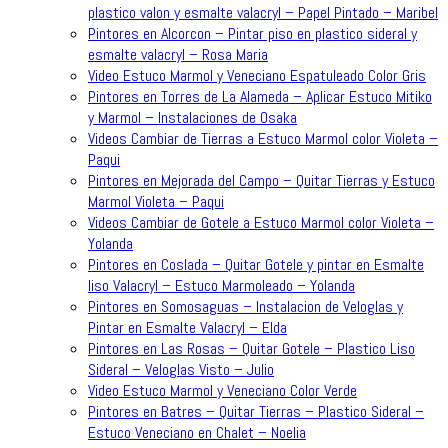
plastico valon y esmalte valacryl – Papel Pintado – Maribel
Pintores en Alcorcon – Pintar piso en plastico sideral y
esmalte valacryl – Rosa Maria
Video Estuco Marmol y Veneciano Espatuleado Color Gris
Pintores en Torres de La Alameda – Aplicar Estuco Mitiko
y Marmol – Instalaciones de Osaka
Videos Cambiar de Tierras a Estuco Marmol color Violeta –
Paqui
Pintores en Mejorada del Campo – Quitar Tierras y Estuco
Marmol Violeta – Paqui
Videos Cambiar de Gotele a Estuco Marmol color Violeta –
Yolanda
Pintores en Coslada – Quitar Gotele y pintar en Esmalte
liso Valacryl – Estuco Marmoleado – Yolanda
Pintores en Somosaguas – Instalacion de Veloglas y
Pintar en Esmalte Valacryl – Elda
Pintores en Las Rosas – Quitar Gotele – Plastico Liso
Sideral – Veloglas Visto – Julio
Video Estuco Marmol y Veneciano Color Verde
Pintores en Batres – Quitar Tierras – Plastico Sideral –
Estuco Veneciano en Chalet – Noelia