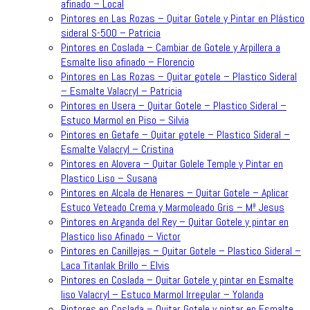
afinado – Local
Pintores en Las Rozas – Quitar Gotele y Pintar en Plástico
sideral S-500 – Patricia
Pintores en Coslada – Cambiar de Gotele y Arpillera a
Esmalte liso afinado – Florencio
Pintores en Las Rozas – Quitar gotele – Plastico Sideral
– Esmalte Valacryl – Patricia
Pintores en Usera – Quitar Gotele – Plastico Sideral –
Estuco Marmol en Piso – Silvia
Pintores en Getafe – Quitar gotele – Plastico Sideral –
Esmalte Valacryl – Cristina
Pintores en Alovera – Quitar Golele Temple y Pintar en
Plastico Liso – Susana
Pintores en Alcala de Henares – Quitar Gotele – Aplicar
Estuco Veteado Crema y Marmoleado Gris – Mª Jesus
Pintores en Arganda del Rey – Quitar Gotele y pintar en
Plastico liso Afinado – Victor
Pintores en Canillejas – Quitar Gotele – Plastico Sideral –
Laca Titanlak Brillo – Elvis
Pintores en Coslada – Quitar Gotele y pintar en Esmalte
liso Valacryl – Estuco Marmol Irregular – Yolanda
Pintores en Coslada – Quitar Gotele y pintar en Esmalte