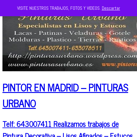
VISITE NUESTROS TRABAJOS, FOTOS Y VIDEOS.
Descartar
PINTOR EN MADRID – PINTURAS
URBANO
Telf: 643007411 Realizamos trabajos de
Pintura Decorativa – Lisos Afinados – Estucos