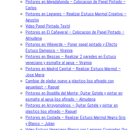
Pintores en Majadahonda – Colocacion de Papel Pintado –
Carlos
Pintores en Leganes – Realizar Estuco Marmol Creativo –
Agustin
Video Papel Pintado Textil
Pintores en El Cañaveral – Colocacion de Papel Pintado –
Almudena
Pintores en Villaverde – Poner papel pintado y Efecto
Estuco Damasco – Virginia
Pintores en Illescas – Realizar 2 paredes en Estuco
veneciano y esmalte al agua – Virginia
Pintores en Madrid Capital – Realizar Estuco Marmol –
Jose Maria
Cambiar de pladur nuevo a plastico liso afinado con
aguaplast – Raquel
Pintores en Boadilla del Monte- Quitar Gotele y pintar en
esmalte al agua liso afinado – Almudena
Pintores en Arroyomolinos – Quitar Gotele y pintar en
plastico liso afinado – Raquel
Pintores en Coslada – Realizar Estuco Marmol Negro Gris
y Blanco – Julian
Video Estuco Veneciano Blanco con Laminas Cromadas Oro