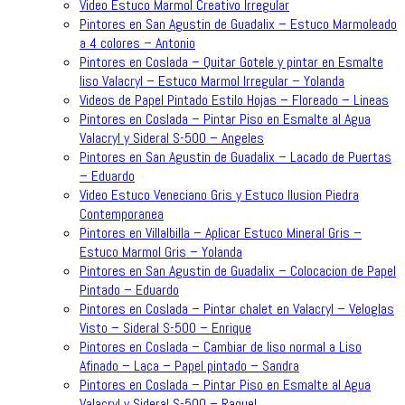
Video Estuco Marmol Creativo Irregular
Pintores en San Agustin de Guadalix – Estuco Marmoleado
a 4 colores – Antonio
Pintores en Coslada – Quitar Gotele y pintar en Esmalte
liso Valacryl – Estuco Marmol Irregular – Yolanda
Videos de Papel Pintado Estilo Hojas – Floreado – Lineas
Pintores en Coslada – Pintar Piso en Esmalte al Agua
Valacryl y Sideral S-500 – Angeles
Pintores en San Agustin de Guadalix – Lacado de Puertas
– Eduardo
Video Estuco Veneciano Gris y Estuco Ilusion Piedra
Contemporanea
Pintores en Villalbilla – Aplicar Estuco Mineral Gris –
Estuco Marmol Gris – Yolanda
Pintores en San Agustin de Guadalix – Colocacion de Papel
Pintado – Eduardo
Pintores en Coslada – Pintar chalet en Valacryl – Veloglas
Visto – Sideral S-500 – Enrique
Pintores en Coslada – Cambiar de liso normal a Liso
Afinado – Laca – Papel pintado – Sandra
Pintores en Coslada – Pintar Piso en Esmalte al Agua
Valacryl y Sideral S-500 – Raquel