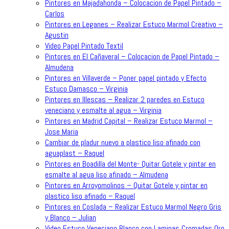
Pintores en Majadahonda – Colocacion de Papel Pintado –
Carlos
Pintores en Leganes – Realizar Estuco Marmol Creativo –
Agustin
Video Papel Pintado Textil
Pintores en El Cañaveral – Colocacion de Papel Pintado –
Almudena
Pintores en Villaverde – Poner papel pintado y Efecto
Estuco Damasco – Virginia
Pintores en Illescas – Realizar 2 paredes en Estuco
veneciano y esmalte al agua – Virginia
Pintores en Madrid Capital – Realizar Estuco Marmol –
Jose Maria
Cambiar de pladur nuevo a plastico liso afinado con
aguaplast – Raquel
Pintores en Boadilla del Monte- Quitar Gotele y pintar en
esmalte al agua liso afinado – Almudena
Pintores en Arroyomolinos – Quitar Gotele y pintar en
plastico liso afinado – Raquel
Pintores en Coslada – Realizar Estuco Marmol Negro Gris
y Blanco – Julian
Video Estuco Veneciano Blanco con Laminas Cromadas Oro