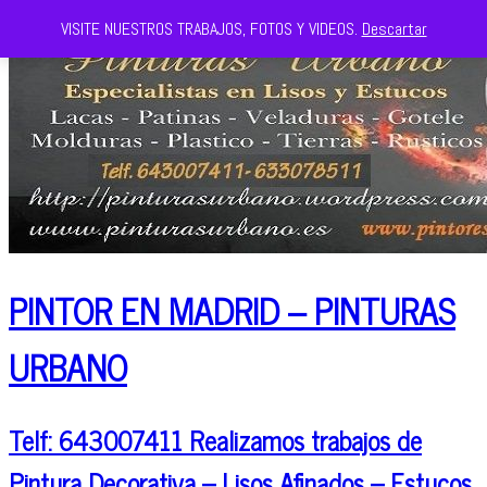
VISITE NUESTROS TRABAJOS, FOTOS Y VIDEOS.
Descartar
PINTOR EN MADRID – PINTURAS
URBANO
Telf: 643007411 Realizamos trabajos de
Pintura Decorativa – Lisos Afinados – Estucos