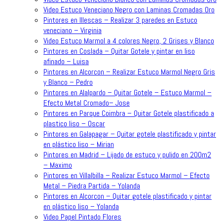
Video Estuco Veneciano Negro con Laminas Cromadas Oro
Pintores en Illescas – Realizar 3 paredes en Estuco
veneciano – Virginia
Video Estuco Marmol a 4 colores Negro, 2 Grises y Blanco
Pintores en Coslada – Quitar Gotele y pintar en liso
afinado – Luisa
Pintores en Alcorcon – Realizar Estuco Marmol Negro Gris
y Blanco – Pedro
Pintores en Alalpardo – Quitar Gotele – Estuco Marmol –
Efecto Metal Cromado– Jose
Pintores en Parque Coimbra – Quitar Gotele plastificado a
plastico liso – Oscar
Pintores en Galapagar – Quitar gotele plastificado y pintar
en plástico liso – Mirian
Pintores en Madrid – Lijado de estuco y pulido en 200m2
– Maximo
Pintores en Villalbilla – Realizar Estuco Marmol – Efecto
Metal – Piedra Partida – Yolanda
Pintores en Alcorcon – Quitar gotele plastificado y pintar
en plástico liso – Yolanda
Video Papel Pintado Flores