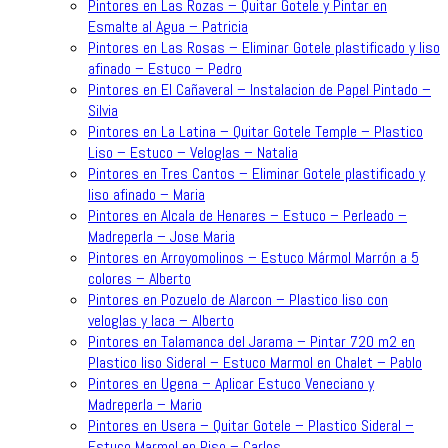
Pintores en Las Rozas – Quitar Gotele y Pintar en
Esmalte al Agua – Patricia
Pintores en Las Rosas – Eliminar Gotele plastificado y liso
afinado – Estuco – Pedro
Pintores en El Cañaveral – Instalacion de Papel Pintado –
Silvia
Pintores en La Latina – Quitar Gotele Temple – Plastico
Liso – Estuco – Veloglas – Natalia
Pintores en Tres Cantos – Eliminar Gotele plastificado y
liso afinado – Maria
Pintores en Alcala de Henares – Estuco – Perleado –
Madreperla – Jose Maria
Pintores en Arroyomolinos – Estuco Mármol Marrón a 5
colores – Alberto
Pintores en Pozuelo de Alarcon – Plastico liso con
veloglas y laca – Alberto
Pintores en Talamanca del Jarama – Pintar 720 m2 en
Plastico liso Sideral – Estuco Marmol en Chalet – Pablo
Pintores en Ugena – Aplicar Estuco Veneciano y
Madreperla – Mario
Pintores en Usera – Quitar Gotele – Plastico Sideral –
Estuco Marmol en Piso – Carlos