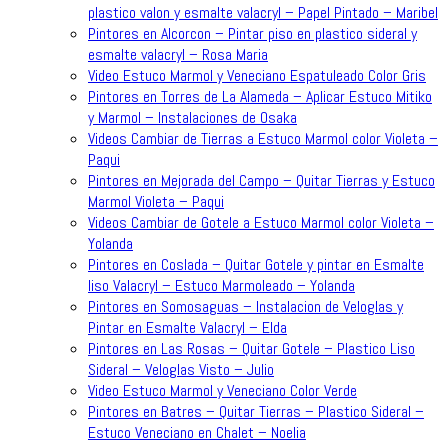
plastico valon y esmalte valacryl – Papel Pintado – Maribel
Pintores en Alcorcon – Pintar piso en plastico sideral y
esmalte valacryl – Rosa Maria
Video Estuco Marmol y Veneciano Espatuleado Color Gris
Pintores en Torres de La Alameda – Aplicar Estuco Mitiko
y Marmol – Instalaciones de Osaka
Videos Cambiar de Tierras a Estuco Marmol color Violeta –
Paqui
Pintores en Mejorada del Campo – Quitar Tierras y Estuco
Marmol Violeta – Paqui
Videos Cambiar de Gotele a Estuco Marmol color Violeta –
Yolanda
Pintores en Coslada – Quitar Gotele y pintar en Esmalte
liso Valacryl – Estuco Marmoleado – Yolanda
Pintores en Somosaguas – Instalacion de Veloglas y
Pintar en Esmalte Valacryl – Elda
Pintores en Las Rosas – Quitar Gotele – Plastico Liso
Sideral – Veloglas Visto – Julio
Video Estuco Marmol y Veneciano Color Verde
Pintores en Batres – Quitar Tierras – Plastico Sideral –
Estuco Veneciano en Chalet – Noelia