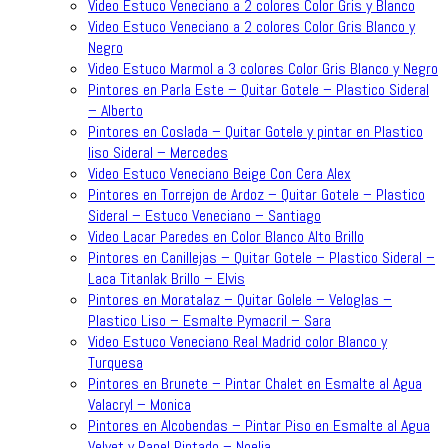
Video Estuco Veneciano a 2 colores Color Gris y Blanco
Video Estuco Veneciano a 2 colores Color Gris Blanco y
Negro
Video Estuco Marmol a 3 colores Color Gris Blanco y Negro
Pintores en Parla Este – Quitar Gotele – Plastico Sideral
– Alberto
Pintores en Coslada – Quitar Gotele y pintar en Plastico
liso Sideral – Mercedes
Video Estuco Veneciano Beige Con Cera Alex
Pintores en Torrejon de Ardoz – Quitar Gotele – Plastico
Sideral – Estuco Veneciano – Santiago
Video Lacar Paredes en Color Blanco Alto Brillo
Pintores en Canillejas – Quitar Gotele – Plastico Sideral –
Laca Titanlak Brillo – Elvis
Pintores en Moratalaz – Quitar Golele – Veloglas –
Plastico Liso – Esmalte Pymacril – Sara
Video Estuco Veneciano Real Madrid color Blanco y
Turquesa
Pintores en Brunete – Pintar Chalet en Esmalte al Agua
Valacryl – Monica
Pintores en Alcobendas – Pintar Piso en Esmalte al Agua
Velvet y Papel Pintado – Noelia