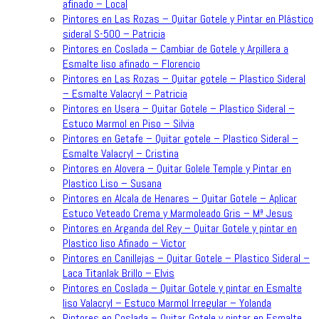
afinado – Local
Pintores en Las Rozas – Quitar Gotele y Pintar en Plástico
sideral S-500 – Patricia
Pintores en Coslada – Cambiar de Gotele y Arpillera a
Esmalte liso afinado – Florencio
Pintores en Las Rozas – Quitar gotele – Plastico Sideral
– Esmalte Valacryl – Patricia
Pintores en Usera – Quitar Gotele – Plastico Sideral –
Estuco Marmol en Piso – Silvia
Pintores en Getafe – Quitar gotele – Plastico Sideral –
Esmalte Valacryl – Cristina
Pintores en Alovera – Quitar Golele Temple y Pintar en
Plastico Liso – Susana
Pintores en Alcala de Henares – Quitar Gotele – Aplicar
Estuco Veteado Crema y Marmoleado Gris – Mª Jesus
Pintores en Arganda del Rey – Quitar Gotele y pintar en
Plastico liso Afinado – Victor
Pintores en Canillejas – Quitar Gotele – Plastico Sideral –
Laca Titanlak Brillo – Elvis
Pintores en Coslada – Quitar Gotele y pintar en Esmalte
liso Valacryl – Estuco Marmol Irregular – Yolanda
Pintores en Coslada – Quitar Gotele y pintar en Esmalte