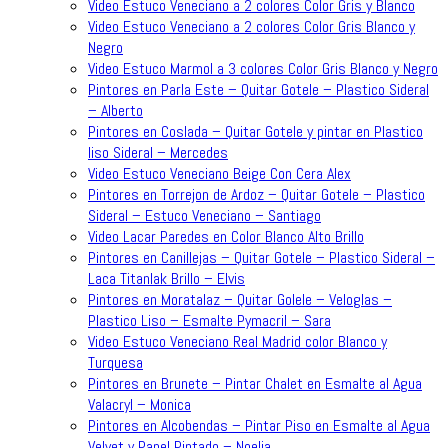
Video Estuco Veneciano a 2 colores Color Gris y Blanco
Video Estuco Veneciano a 2 colores Color Gris Blanco y
Negro
Video Estuco Marmol a 3 colores Color Gris Blanco y Negro
Pintores en Parla Este – Quitar Gotele – Plastico Sideral
– Alberto
Pintores en Coslada – Quitar Gotele y pintar en Plastico
liso Sideral – Mercedes
Video Estuco Veneciano Beige Con Cera Alex
Pintores en Torrejon de Ardoz – Quitar Gotele – Plastico
Sideral – Estuco Veneciano – Santiago
Video Lacar Paredes en Color Blanco Alto Brillo
Pintores en Canillejas – Quitar Gotele – Plastico Sideral –
Laca Titanlak Brillo – Elvis
Pintores en Moratalaz – Quitar Golele – Veloglas –
Plastico Liso – Esmalte Pymacril – Sara
Video Estuco Veneciano Real Madrid color Blanco y
Turquesa
Pintores en Brunete – Pintar Chalet en Esmalte al Agua
Valacryl – Monica
Pintores en Alcobendas – Pintar Piso en Esmalte al Agua
Velvet y Papel Pintado – Noelia