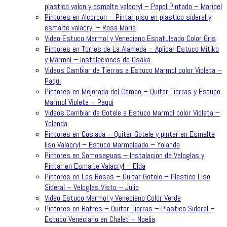
plastico valon y esmalte valacryl – Papel Pintado – Maribel
Pintores en Alcorcon – Pintar piso en plastico sideral y
esmalte valacryl – Rosa Maria
Video Estuco Marmol y Veneciano Espatuleado Color Gris
Pintores en Torres de La Alameda – Aplicar Estuco Mitiko
y Marmol – Instalaciones de Osaka
Videos Cambiar de Tierras a Estuco Marmol color Violeta –
Paqui
Pintores en Mejorada del Campo – Quitar Tierras y Estuco
Marmol Violeta – Paqui
Videos Cambiar de Gotele a Estuco Marmol color Violeta –
Yolanda
Pintores en Coslada – Quitar Gotele y pintar en Esmalte
liso Valacryl – Estuco Marmoleado – Yolanda
Pintores en Somosaguas – Instalacion de Veloglas y
Pintar en Esmalte Valacryl – Elda
Pintores en Las Rosas – Quitar Gotele – Plastico Liso
Sideral – Veloglas Visto – Julio
Video Estuco Marmol y Veneciano Color Verde
Pintores en Batres – Quitar Tierras – Plastico Sideral –
Estuco Veneciano en Chalet – Noelia