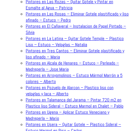
Pintores en Las Rozas – Quitar Gotele y Pintar en
Esmalte al Agua – Patricia
Pintores en Las Rosas – Eliminar Gotele plastificado y liso
afinado – Estuco – Pedro
Pintores en El Cañaveral – Instalacion de Papel Pintado –
Silvia
Pintores en La Latina – Quitar Gotele Temple – Plastico
Liso – Estuco – Veloglas – Natalia
Pintores en Tres Cantos – Eliminar Gotele plastificado y
liso afinado – Maria
Pintores en Alcala de Henares – Estuco – Perleado –
Madreperla – Jose Maria
Pintores en Arroyomolinos – Estuco Mármol Marrón a 5
colores – Alberto
Pintores en Pozuelo de Alarcon – Plastico liso con
veloglas y laca – Alberto
Pintores en Talamanca del Jarama – Pintar 720 m2 en
Plastico liso Sideral – Estuco Marmol en Chalet – Pablo
Pintores en Ugena – Aplicar Estuco Veneciano y
Madreperla – Mario
Pintores en Usera – Quitar Gotele – Plastico Sideral –
Estuco Marmol en Piso – Carlos