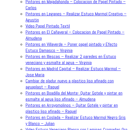
Pintores en Majadahonda – Colocacion de Papel Pintado –
Carlos
Pintores en Leganes – Realizar Estuco Marmol Creativo –
Agustin
Video Papel Pintado Textil
Pintores en El Cañaveral – Colocacion de Papel Pintado –
Almudena
Pintores en Villaverde – Poner papel pintado y Efecto
Estuco Damasco – Virginia
Pintores en Illescas – Realizar 2 paredes en Estuco
veneciano y esmalte al agua – Virginia
Pintores en Madrid Capital – Realizar Estuco Marmol –
Jose Maria
Cambiar de pladur nuevo a plastico liso afinado con
aguaplast – Raquel
Pintores en Boadilla del Monte- Quitar Gotele y pintar en
esmalte al agua liso afinado – Almudena
Pintores en Arroyomolinos – Quitar Gotele y pintar en
plastico liso afinado – Raquel
Pintores en Coslada – Realizar Estuco Marmol Negro Gris
y Blanco – Julian
Video Estuco Veneciano Blanco con Laminas Cromadas Oro