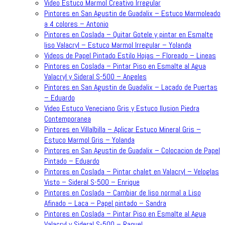
Video Estuco Marmol Creativo Irregular
Pintores en San Agustin de Guadalix – Estuco Marmoleado
a 4 colores – Antonio
Pintores en Coslada – Quitar Gotele y pintar en Esmalte
liso Valacryl – Estuco Marmol Irregular – Yolanda
Videos de Papel Pintado Estilo Hojas – Floreado – Lineas
Pintores en Coslada – Pintar Piso en Esmalte al Agua
Valacryl y Sideral S-500 – Angeles
Pintores en San Agustin de Guadalix – Lacado de Puertas
– Eduardo
Video Estuco Veneciano Gris y Estuco Ilusion Piedra
Contemporanea
Pintores en Villalbilla – Aplicar Estuco Mineral Gris –
Estuco Marmol Gris – Yolanda
Pintores en San Agustin de Guadalix – Colocacion de Papel
Pintado – Eduardo
Pintores en Coslada – Pintar chalet en Valacryl – Veloglas
Visto – Sideral S-500 – Enrique
Pintores en Coslada – Cambiar de liso normal a Liso
Afinado – Laca – Papel pintado – Sandra
Pintores en Coslada – Pintar Piso en Esmalte al Agua
Valacryl y Sideral S-500 – Raquel