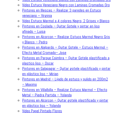
Video Estuco Veneciano Negro con Laminas Cromadas Oro
Pintores en Illescas – Realizar 3 paredes en Estuco
veneciano – Virginia
Video Estuco Marmol a 4 colores Negro, 2 Grises y Blanco
Pintores en Coslada – Quitar Gotele y pintar en liso
afinado – Luisa
Pintores en Alcorcon – Realizar Estuco Marmol Negro Gris
y Blanco – Pedro
Pintores en Alalpardo – Quitar Gotele – Estuco Marmol –
Efecto Metal Cromado– Jose
Pintores en Parque Coimbra – Quitar Gotele plastificado a
plastico liso – Oscar
Pintores en Galapagar – Quitar gotele plastificado y pintar
en plástico liso – Mirian
Pintores en Madrid – Lijado de estuco y pulido en 200m2
– Maximo
Pintores en Villalbilla – Realizar Estuco Marmol – Efecto
Metal – Piedra Partida – Yolanda
Pintores en Alcorcon – Quitar gotele plastificado y pintar
en plástico liso – Yolanda
Video Papel Pintado Flores