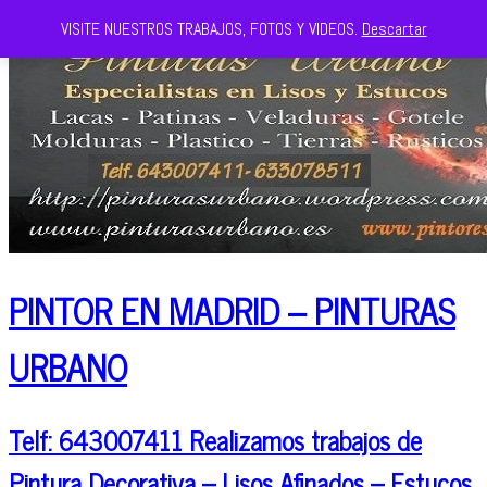
VISITE NUESTROS TRABAJOS, FOTOS Y VIDEOS.
Descartar
PINTOR EN MADRID – PINTURAS
URBANO
Telf: 643007411 Realizamos trabajos de
Pintura Decorativa – Lisos Afinados – Estucos