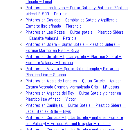
afinado – Local
Pintores en Las Rozas – Quitar Gotele y Pintar en Plástico
sideral S-500 – Patricia
Pintores en Coslada – Cambiar de Gotele y Arpillera a
Esmalte liso afinado – Florencio
Pintores en Las Rozas – Quitar gotele – Plastico Sideral
– Esmalte Valacryl – Patricia
Pintores en Usera – Quitar Gotele – Plastico Sideral –
Estuco Marmol en Piso – Silvia
Pintores en Getafe – Quitar gotele – Plastico Sideral –
Esmalte Valacryl – Cristina
Pintores en Alovera – Quitar Golele Temple y Pintar en
Plastico Liso – Susana
Pintores en Alcala de Henares – Quitar Gotele – Aplicar
Estuco Veteado Crema y Marmoleado Gris – Mª Jesus
Pintores en Arganda del Rey – Quitar Gotele y pintar en
Plastico liso Afinado – Victor
Pintores en Canillejas – Quitar Gotele – Plastico Sideral –
Laca Titanlak Brillo – Elvis
Pintores en Coslada – Quitar Gotele y pintar en Esmalte
liso Valacryl – Estuco Marmol Irregular – Yolanda
Pintores en Coslada – Quitar Gotele y pintar en Esmalte