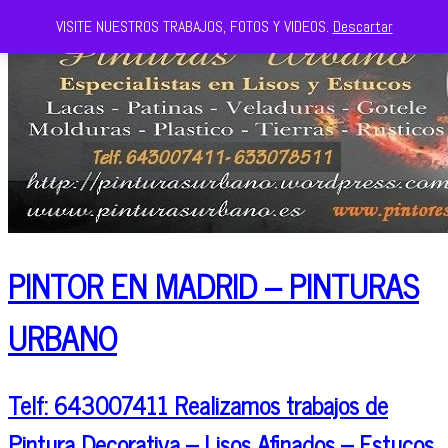
VISITE NUESTROS TRABAJOS, FOTOS Y VIDEOS.
Descartar
PINTOR EN MADRID – PINTURAS
URBANO
Telf: 643007411 Realizamos trabajos de
Pintura Decorativa – Lisos Afinados – Estucos