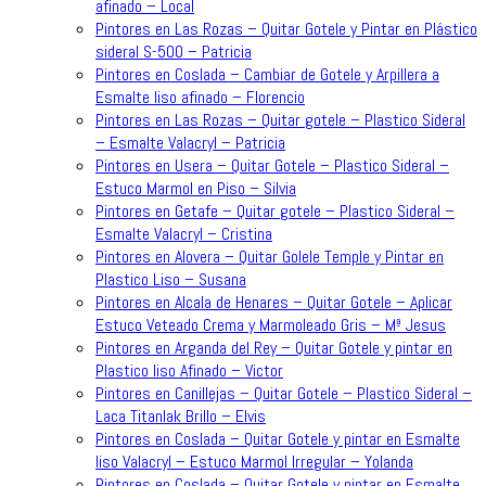
afinado – Local
Pintores en Las Rozas – Quitar Gotele y Pintar en Plástico
sideral S-500 – Patricia
Pintores en Coslada – Cambiar de Gotele y Arpillera a
Esmalte liso afinado – Florencio
Pintores en Las Rozas – Quitar gotele – Plastico Sideral
– Esmalte Valacryl – Patricia
Pintores en Usera – Quitar Gotele – Plastico Sideral –
Estuco Marmol en Piso – Silvia
Pintores en Getafe – Quitar gotele – Plastico Sideral –
Esmalte Valacryl – Cristina
Pintores en Alovera – Quitar Golele Temple y Pintar en
Plastico Liso – Susana
Pintores en Alcala de Henares – Quitar Gotele – Aplicar
Estuco Veteado Crema y Marmoleado Gris – Mª Jesus
Pintores en Arganda del Rey – Quitar Gotele y pintar en
Plastico liso Afinado – Victor
Pintores en Canillejas – Quitar Gotele – Plastico Sideral –
Laca Titanlak Brillo – Elvis
Pintores en Coslada – Quitar Gotele y pintar en Esmalte
liso Valacryl – Estuco Marmol Irregular – Yolanda
Pintores en Coslada – Quitar Gotele y pintar en Esmalte