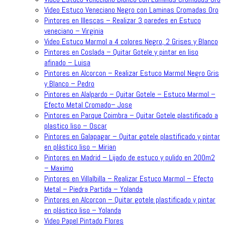
Video Estuco Veneciano Negro con Laminas Cromadas Oro
Pintores en Illescas – Realizar 3 paredes en Estuco
veneciano – Virginia
Video Estuco Marmol a 4 colores Negro, 2 Grises y Blanco
Pintores en Coslada – Quitar Gotele y pintar en liso
afinado – Luisa
Pintores en Alcorcon – Realizar Estuco Marmol Negro Gris
y Blanco – Pedro
Pintores en Alalpardo – Quitar Gotele – Estuco Marmol –
Efecto Metal Cromado– Jose
Pintores en Parque Coimbra – Quitar Gotele plastificado a
plastico liso – Oscar
Pintores en Galapagar – Quitar gotele plastificado y pintar
en plástico liso – Mirian
Pintores en Madrid – Lijado de estuco y pulido en 200m2
– Maximo
Pintores en Villalbilla – Realizar Estuco Marmol – Efecto
Metal – Piedra Partida – Yolanda
Pintores en Alcorcon – Quitar gotele plastificado y pintar
en plástico liso – Yolanda
Video Papel Pintado Flores