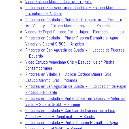
Video Estuco Marmol Creativo Irregular
Pintores en San Agustin de Guadalix – Estuco Marmoleado
a 4 colores – Antonio
Pintores en Coslada – Quitar Gotele y pintar en Esmalte
liso Valacryl – Estuco Marmol Irregular – Yolanda
Videos de Papel Pintado Estilo Hojas – Floreado – Lineas
Pintores en Coslada – Pintar Piso en Esmalte al Agua
Valacryl y Sideral S-500 – Angeles
Pintores en San Agustin de Guadalix – Lacado de Puertas
– Eduardo
Video Estuco Veneciano Gris y Estuco Ilusion Piedra
Contemporanea
Pintores en Villalbilla – Aplicar Estuco Mineral Gris –
Estuco Marmol Gris – Yolanda
Pintores en San Agustin de Guadalix – Colocacion de Papel
Pintado – Eduardo
Pintores en Coslada – Pintar chalet en Valacryl – Veloglas
Visto – Sideral S-500 – Enrique
Pintores en Coslada – Cambiar de liso normal a Liso
Afinado – Laca – Papel pintado – Sandra
Pintores en Coslada – Pintar Piso en Esmalte al Agua
Valacryl y Sideral S-500 – Raquel