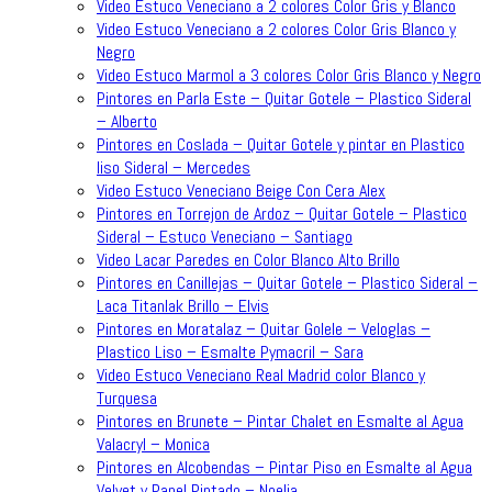
Video Estuco Veneciano a 2 colores Color Gris y Blanco
Video Estuco Veneciano a 2 colores Color Gris Blanco y
Negro
Video Estuco Marmol a 3 colores Color Gris Blanco y Negro
Pintores en Parla Este – Quitar Gotele – Plastico Sideral
– Alberto
Pintores en Coslada – Quitar Gotele y pintar en Plastico
liso Sideral – Mercedes
Video Estuco Veneciano Beige Con Cera Alex
Pintores en Torrejon de Ardoz – Quitar Gotele – Plastico
Sideral – Estuco Veneciano – Santiago
Video Lacar Paredes en Color Blanco Alto Brillo
Pintores en Canillejas – Quitar Gotele – Plastico Sideral –
Laca Titanlak Brillo – Elvis
Pintores en Moratalaz – Quitar Golele – Veloglas –
Plastico Liso – Esmalte Pymacril – Sara
Video Estuco Veneciano Real Madrid color Blanco y
Turquesa
Pintores en Brunete – Pintar Chalet en Esmalte al Agua
Valacryl – Monica
Pintores en Alcobendas – Pintar Piso en Esmalte al Agua
Velvet y Papel Pintado – Noelia