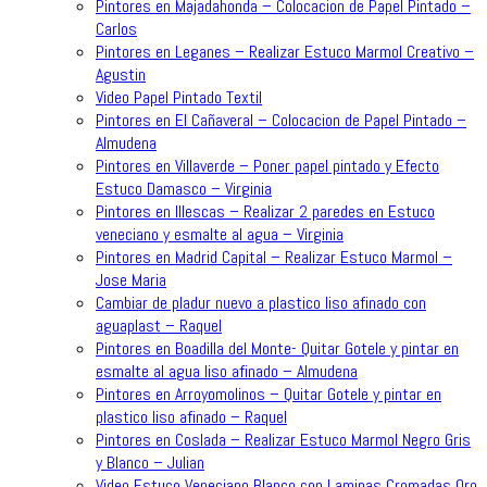
Pintores en Majadahonda – Colocacion de Papel Pintado –
Carlos
Pintores en Leganes – Realizar Estuco Marmol Creativo –
Agustin
Video Papel Pintado Textil
Pintores en El Cañaveral – Colocacion de Papel Pintado –
Almudena
Pintores en Villaverde – Poner papel pintado y Efecto
Estuco Damasco – Virginia
Pintores en Illescas – Realizar 2 paredes en Estuco
veneciano y esmalte al agua – Virginia
Pintores en Madrid Capital – Realizar Estuco Marmol –
Jose Maria
Cambiar de pladur nuevo a plastico liso afinado con
aguaplast – Raquel
Pintores en Boadilla del Monte- Quitar Gotele y pintar en
esmalte al agua liso afinado – Almudena
Pintores en Arroyomolinos – Quitar Gotele y pintar en
plastico liso afinado – Raquel
Pintores en Coslada – Realizar Estuco Marmol Negro Gris
y Blanco – Julian
Video Estuco Veneciano Blanco con Laminas Cromadas Oro