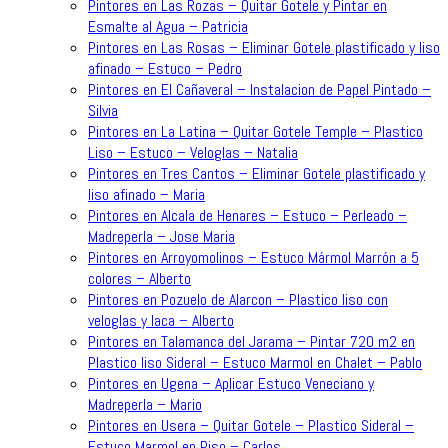
Pintores en Las Rozas – Quitar Gotele y Pintar en
Esmalte al Agua – Patricia
Pintores en Las Rosas – Eliminar Gotele plastificado y liso
afinado – Estuco – Pedro
Pintores en El Cañaveral – Instalacion de Papel Pintado –
Silvia
Pintores en La Latina – Quitar Gotele Temple – Plastico
Liso – Estuco – Veloglas – Natalia
Pintores en Tres Cantos – Eliminar Gotele plastificado y
liso afinado – Maria
Pintores en Alcala de Henares – Estuco – Perleado –
Madreperla – Jose Maria
Pintores en Arroyomolinos – Estuco Mármol Marrón a 5
colores – Alberto
Pintores en Pozuelo de Alarcon – Plastico liso con
veloglas y laca – Alberto
Pintores en Talamanca del Jarama – Pintar 720 m2 en
Plastico liso Sideral – Estuco Marmol en Chalet – Pablo
Pintores en Ugena – Aplicar Estuco Veneciano y
Madreperla – Mario
Pintores en Usera – Quitar Gotele – Plastico Sideral –
Estuco Marmol en Piso – Carlos