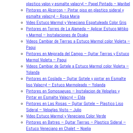
plastico valon y esmalte valacryl – Papel Pintado – Maribel
Pintores en Alcorcon – Pintar piso en plastico sideral y
esmalte valacryl – Rosa Maria
Video Estuco Marmol y Veneciano Espatuleado Color Gris
Pintores en Torres de La Alameda – Aplicar Estuco Mitiko
y Marmol – Instalaciones de Osaka
Videos Cambiar de Tierras a Estuco Marmol color Violeta –
Paqui
Pintores en Mejorada del Campo – Quitar Tierras y Estuco
Marmol Violeta – Paqui
Videos Cambiar de Gotele a Estuco Marmol color Violeta –
Yolanda
Pintores en Coslada – Quitar Gotele y pintar en Esmalte
liso Valacryl – Estuco Marmoleado – Yolanda
Pintores en Somosaguas – Instalacion de Veloglas y
Pintar en Esmalte Valacryl – Elda
Pintores en Las Rosas – Quitar Gotele – Plastico Liso
Sideral – Veloglas Visto – Julio
Video Estuco Marmol y Veneciano Color Verde
Pintores en Batres – Quitar Tierras – Plastico Sideral –
Estuco Veneciano en Chalet – Noelia