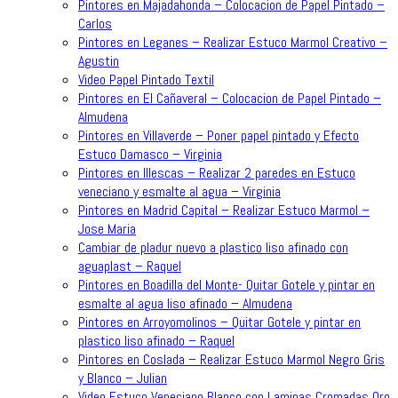
Pintores en Majadahonda – Colocacion de Papel Pintado –
Carlos
Pintores en Leganes – Realizar Estuco Marmol Creativo –
Agustin
Video Papel Pintado Textil
Pintores en El Cañaveral – Colocacion de Papel Pintado –
Almudena
Pintores en Villaverde – Poner papel pintado y Efecto
Estuco Damasco – Virginia
Pintores en Illescas – Realizar 2 paredes en Estuco
veneciano y esmalte al agua – Virginia
Pintores en Madrid Capital – Realizar Estuco Marmol –
Jose Maria
Cambiar de pladur nuevo a plastico liso afinado con
aguaplast – Raquel
Pintores en Boadilla del Monte- Quitar Gotele y pintar en
esmalte al agua liso afinado – Almudena
Pintores en Arroyomolinos – Quitar Gotele y pintar en
plastico liso afinado – Raquel
Pintores en Coslada – Realizar Estuco Marmol Negro Gris
y Blanco – Julian
Video Estuco Veneciano Blanco con Laminas Cromadas Oro