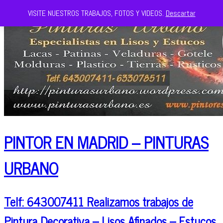
VISITE NUESTROS TRABAJOS, FOTOS Y VIDEOS.
Descartar
PINTOR EN MADRID – PINTURAS
URBANO
Telf: 643007411 Realizamos trabajos de
Pintura Decorativa – Lisos Afinados – Estucos