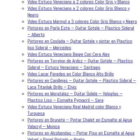
Video Estuco Veneciano a 2 colores Color Gris y Blanco
Video Estuco Veneciano a 2 colores Color Gris Blanco y
Negro
Video Estuco Marmol a 3 colores Color Gris Blanco y Negro
Pintores en Parla Este – Quitar Gotele – Plastico Sideral
– Alberto
Pintores en Coslada – Quitar Gotele y pintar en Plastico
liso Sideral – Mercedes
Video Estuco Veneciano Beige Con Cera Alex
Pintores en Torrejon de Ardoz – Quitar Gotele – Plastico
Sideral – Estuco Veneciano – Santiago
Video Lacar Paredes en Color Blanco Alto Brillo
Pintores en Canillejas – Quitar Gotele – Plastico Sideral –
Laca Titanlak Brillo – Elvis
Pintores en Moratalaz – Quitar Golele – Veloglas –
Plastico Liso – Esmalte Pymacril – Sara
Video Estuco Veneciano Real Madrid color Blanco y
Turquesa
Pintores en Brunete – Pintar Chalet en Esmalte al Agua
Valacryl – Monica
Pintores en Alcobendas – Pintar Piso en Esmalte al Agua
Velvet y Papel Pintado – Noelia