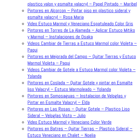
plastico valon y esmalte valacryl – Papel Pintado – Maribel
Pintores en Alcorcon – Pintar piso en plastico sideral y
esmalte valacryl – Rosa Maria
Video Estuco Marmol y Veneciano Espatuleado Color Gris
Pintores en Torres de La Alameda – Aplicar Estuco Mitiko
y Marmol – Instalaciones de Osaka
Videos Cambiar de Tierras a Estuco Marmol color Violeta –
Paqui
Pintores en Mejorada del Campo – Quitar Tierras y Estuco
Marmol Violeta – Paqui
Videos Cambiar de Gotele a Estuco Marmol color Violeta –
Yolanda
Pintores en Coslada – Quitar Gotele y pintar en Esmalte
liso Valacryl – Estuco Marmoleado – Yolanda
Pintores en Somosaguas – Instalacion de Veloglas y
Pintar en Esmalte Valacryl – Elda
Pintores en Las Rosas – Quitar Gotele – Plastico Liso
Sideral – Veloglas Visto – Julio
Video Estuco Marmol y Veneciano Color Verde
Pintores en Batres – Quitar Tierras – Plastico Sideral –
Estuco Veneciano en Chalet – Noelia