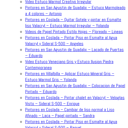
Video Estuco Marmol Creativo Irregular
Pintores en San Agustin de Guadalix – Estuco Marmoleado
a 4 colores – Antonio
Pintores en Coslada – Quitar Gotele y pintar en Esmalte
liso Valacryl – Estuco Marmol Irregular – Yolanda
Videos de Papel Pintado Estilo Hojas – Floreado – Lineas
Pintores en Coslada – Pintar Piso en Esmalte al Agua
Valacryl y Sideral S-500 – Angeles
Pintores en San Agustin de Guadalix – Lacado de Puertas
– Eduardo
Video Estuco Veneciano Gris y Estuco Ilusion Piedra
Contemporanea
Pintores en Villalbilla – Aplicar Estuco Mineral Gris –
Estuco Marmol Gris – Yolanda
Pintores en San Agustin de Guadalix – Colocacion de Papel
Pintado – Eduardo
Pintores en Coslada – Pintar chalet en Valacryl – Veloglas
Visto – Sideral S-500 – Enrique
Pintores en Coslada – Cambiar de liso normal a Liso
Afinado – Laca – Papel pintado – Sandra
Pintores en Coslada – Pintar Piso en Esmalte al Agua
Valacryl y Sideral S-500 – Raquel