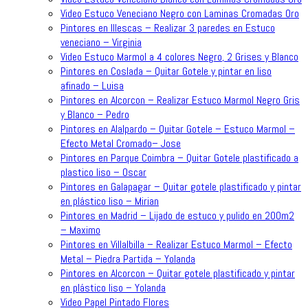
Video Estuco Veneciano Negro con Laminas Cromadas Oro
Pintores en Illescas – Realizar 3 paredes en Estuco
veneciano – Virginia
Video Estuco Marmol a 4 colores Negro, 2 Grises y Blanco
Pintores en Coslada – Quitar Gotele y pintar en liso
afinado – Luisa
Pintores en Alcorcon – Realizar Estuco Marmol Negro Gris
y Blanco – Pedro
Pintores en Alalpardo – Quitar Gotele – Estuco Marmol –
Efecto Metal Cromado– Jose
Pintores en Parque Coimbra – Quitar Gotele plastificado a
plastico liso – Oscar
Pintores en Galapagar – Quitar gotele plastificado y pintar
en plástico liso – Mirian
Pintores en Madrid – Lijado de estuco y pulido en 200m2
– Maximo
Pintores en Villalbilla – Realizar Estuco Marmol – Efecto
Metal – Piedra Partida – Yolanda
Pintores en Alcorcon – Quitar gotele plastificado y pintar
en plástico liso – Yolanda
Video Papel Pintado Flores