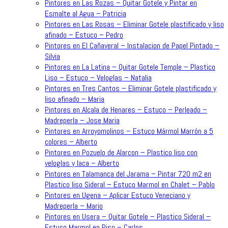
Pintores en Las Rozas – Quitar Gotele y Pintar en
Esmalte al Agua – Patricia
Pintores en Las Rosas – Eliminar Gotele plastificado y liso
afinado – Estuco – Pedro
Pintores en El Cañaveral – Instalacion de Papel Pintado –
Silvia
Pintores en La Latina – Quitar Gotele Temple – Plastico
Liso – Estuco – Veloglas – Natalia
Pintores en Tres Cantos – Eliminar Gotele plastificado y
liso afinado – Maria
Pintores en Alcala de Henares – Estuco – Perleado –
Madreperla – Jose Maria
Pintores en Arroyomolinos – Estuco Mármol Marrón a 5
colores – Alberto
Pintores en Pozuelo de Alarcon – Plastico liso con
veloglas y laca – Alberto
Pintores en Talamanca del Jarama – Pintar 720 m2 en
Plastico liso Sideral – Estuco Marmol en Chalet – Pablo
Pintores en Ugena – Aplicar Estuco Veneciano y
Madreperla – Mario
Pintores en Usera – Quitar Gotele – Plastico Sideral –
Estuco Marmol en Piso – Carlos