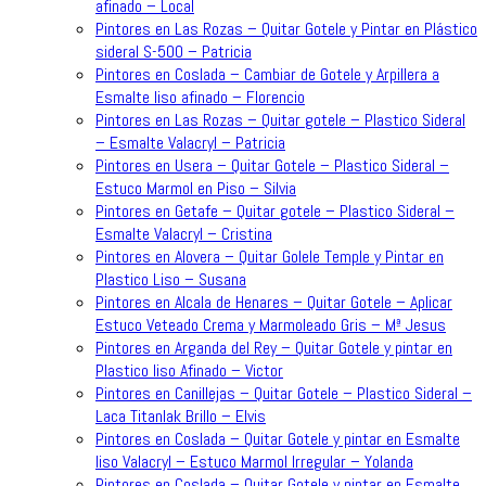
afinado – Local
Pintores en Las Rozas – Quitar Gotele y Pintar en Plástico
sideral S-500 – Patricia
Pintores en Coslada – Cambiar de Gotele y Arpillera a
Esmalte liso afinado – Florencio
Pintores en Las Rozas – Quitar gotele – Plastico Sideral
– Esmalte Valacryl – Patricia
Pintores en Usera – Quitar Gotele – Plastico Sideral –
Estuco Marmol en Piso – Silvia
Pintores en Getafe – Quitar gotele – Plastico Sideral –
Esmalte Valacryl – Cristina
Pintores en Alovera – Quitar Golele Temple y Pintar en
Plastico Liso – Susana
Pintores en Alcala de Henares – Quitar Gotele – Aplicar
Estuco Veteado Crema y Marmoleado Gris – Mª Jesus
Pintores en Arganda del Rey – Quitar Gotele y pintar en
Plastico liso Afinado – Victor
Pintores en Canillejas – Quitar Gotele – Plastico Sideral –
Laca Titanlak Brillo – Elvis
Pintores en Coslada – Quitar Gotele y pintar en Esmalte
liso Valacryl – Estuco Marmol Irregular – Yolanda
Pintores en Coslada – Quitar Gotele y pintar en Esmalte