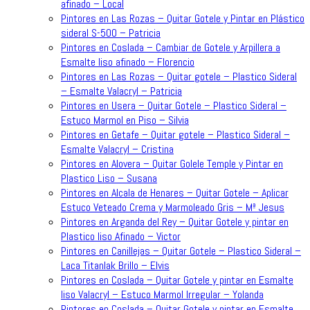
afinado – Local
Pintores en Las Rozas – Quitar Gotele y Pintar en Plástico
sideral S-500 – Patricia
Pintores en Coslada – Cambiar de Gotele y Arpillera a
Esmalte liso afinado – Florencio
Pintores en Las Rozas – Quitar gotele – Plastico Sideral
– Esmalte Valacryl – Patricia
Pintores en Usera – Quitar Gotele – Plastico Sideral –
Estuco Marmol en Piso – Silvia
Pintores en Getafe – Quitar gotele – Plastico Sideral –
Esmalte Valacryl – Cristina
Pintores en Alovera – Quitar Golele Temple y Pintar en
Plastico Liso – Susana
Pintores en Alcala de Henares – Quitar Gotele – Aplicar
Estuco Veteado Crema y Marmoleado Gris – Mª Jesus
Pintores en Arganda del Rey – Quitar Gotele y pintar en
Plastico liso Afinado – Victor
Pintores en Canillejas – Quitar Gotele – Plastico Sideral –
Laca Titanlak Brillo – Elvis
Pintores en Coslada – Quitar Gotele y pintar en Esmalte
liso Valacryl – Estuco Marmol Irregular – Yolanda
Pintores en Coslada – Quitar Gotele y pintar en Esmalte