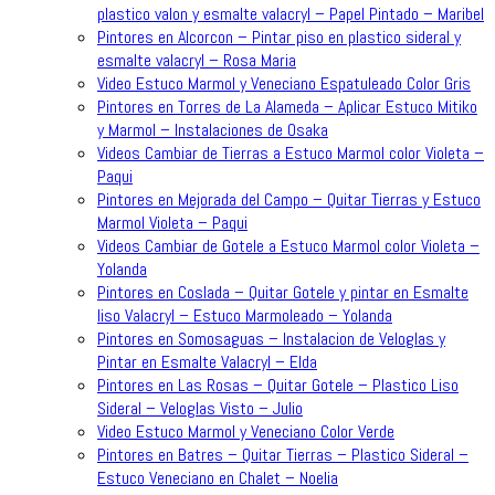
plastico valon y esmalte valacryl – Papel Pintado – Maribel
Pintores en Alcorcon – Pintar piso en plastico sideral y
esmalte valacryl – Rosa Maria
Video Estuco Marmol y Veneciano Espatuleado Color Gris
Pintores en Torres de La Alameda – Aplicar Estuco Mitiko
y Marmol – Instalaciones de Osaka
Videos Cambiar de Tierras a Estuco Marmol color Violeta –
Paqui
Pintores en Mejorada del Campo – Quitar Tierras y Estuco
Marmol Violeta – Paqui
Videos Cambiar de Gotele a Estuco Marmol color Violeta –
Yolanda
Pintores en Coslada – Quitar Gotele y pintar en Esmalte
liso Valacryl – Estuco Marmoleado – Yolanda
Pintores en Somosaguas – Instalacion de Veloglas y
Pintar en Esmalte Valacryl – Elda
Pintores en Las Rosas – Quitar Gotele – Plastico Liso
Sideral – Veloglas Visto – Julio
Video Estuco Marmol y Veneciano Color Verde
Pintores en Batres – Quitar Tierras – Plastico Sideral –
Estuco Veneciano en Chalet – Noelia