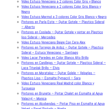
Video Estuco Veneciano a 2 colores Color Gris y Blanco
Video Estuco Veneciano a 2 colores Color Gris Blanco y
Negro
Video Estuco Marmol a 3 colores Color Gris Blanco y Negro
Pintores en Parla Este – Quitar Gotele – Plastico Sideral
– Alberto
Pintores en Coslada – Quitar Gotele y pintar en Plastico
liso Sideral – Mercedes
Video Estuco Veneciano Beige Con Cera Alex
Pintores en Torrejon de Ardoz – Quitar Gotele – Plastico
Sideral – Estuco Veneciano – Santiago
Video Lacar Paredes en Color Blanco Alto Brillo
Pintores en Canillejas – Quitar Gotele – Plastico Sideral –
Laca Titanlak Brillo – Elvis
Pintores en Moratalaz – Quitar Golele – Veloglas –
Plastico Liso – Esmalte Pymacril – Sara
Video Estuco Veneciano Real Madrid color Blanco y
Turquesa
Pintores en Brunete – Pintar Chalet en Esmalte al Agua
Valacryl – Monica
Pintores en Alcobendas – Pintar Piso en Esmalte al Agua
Velvet y Papel Pintado – Noelia