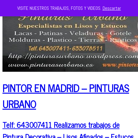
VISITE NUESTROS TRABAJOS, FOTOS Y VIDEOS.
Descartar
PINTOR EN MADRID – PINTURAS
URBANO
Telf: 643007411 Realizamos trabajos de
Pintura Decorativa – Lisos Afinados – Estucos