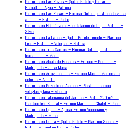
Pintores en Las Rozas – Quitar Gotele y Pintar en
Esmalte al Agua – Patricia
Pintores en Las Rosas – Eliminar Gotele plastificado y liso
afinado – Estuco – Pedro
Pintores en El Cañaveral – Instalacion de Papel Pintado –
Silvia
Pintores en La Latina – Quitar Gotele Temple – Plastico
Liso – Estuco – Veloglas – Natalia
Pintores en Tres Cantos – Eliminar Gotele plastificado y
liso afinado – Maria
Pintores en Alcala de Henares – Estuco – Perleado –
Madreperla – Jose Maria
Pintores en Arroyomolinos – Estuco Mármol Marrón a 5
colores – Alberto
Pintores en Pozuelo de Alarcon – Plastico liso con
veloglas y laca – Alberto
Pintores en Talamanca del Jarama – Pintar 720 m2 en
Plastico liso Sideral – Estuco Marmol en Chalet – Pablo
Pintores en Ugena – Aplicar Estuco Veneciano y
Madreperla – Mario
Pintores en Usera – Quitar Gotele – Plastico Sideral –
Estuco Marmol en Piso – Carlos