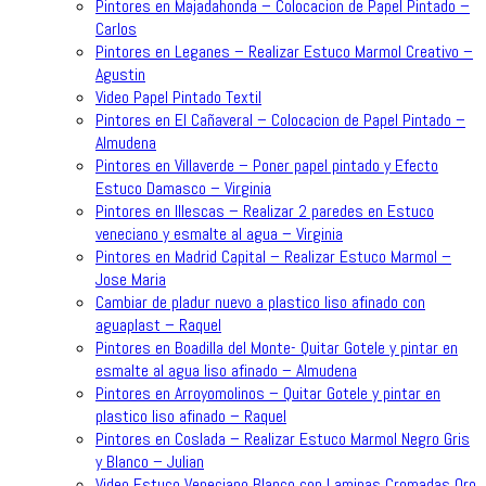
Pintores en Majadahonda – Colocacion de Papel Pintado –
Carlos
Pintores en Leganes – Realizar Estuco Marmol Creativo –
Agustin
Video Papel Pintado Textil
Pintores en El Cañaveral – Colocacion de Papel Pintado –
Almudena
Pintores en Villaverde – Poner papel pintado y Efecto
Estuco Damasco – Virginia
Pintores en Illescas – Realizar 2 paredes en Estuco
veneciano y esmalte al agua – Virginia
Pintores en Madrid Capital – Realizar Estuco Marmol –
Jose Maria
Cambiar de pladur nuevo a plastico liso afinado con
aguaplast – Raquel
Pintores en Boadilla del Monte- Quitar Gotele y pintar en
esmalte al agua liso afinado – Almudena
Pintores en Arroyomolinos – Quitar Gotele y pintar en
plastico liso afinado – Raquel
Pintores en Coslada – Realizar Estuco Marmol Negro Gris
y Blanco – Julian
Video Estuco Veneciano Blanco con Laminas Cromadas Oro