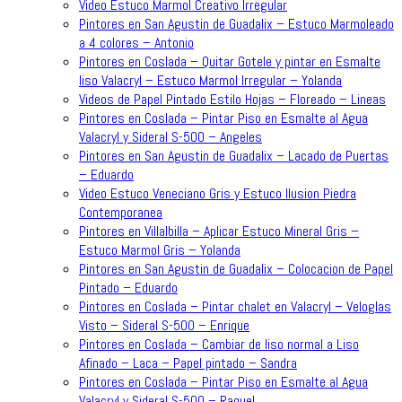
Video Estuco Marmol Creativo Irregular
Pintores en San Agustin de Guadalix – Estuco Marmoleado
a 4 colores – Antonio
Pintores en Coslada – Quitar Gotele y pintar en Esmalte
liso Valacryl – Estuco Marmol Irregular – Yolanda
Videos de Papel Pintado Estilo Hojas – Floreado – Lineas
Pintores en Coslada – Pintar Piso en Esmalte al Agua
Valacryl y Sideral S-500 – Angeles
Pintores en San Agustin de Guadalix – Lacado de Puertas
– Eduardo
Video Estuco Veneciano Gris y Estuco Ilusion Piedra
Contemporanea
Pintores en Villalbilla – Aplicar Estuco Mineral Gris –
Estuco Marmol Gris – Yolanda
Pintores en San Agustin de Guadalix – Colocacion de Papel
Pintado – Eduardo
Pintores en Coslada – Pintar chalet en Valacryl – Veloglas
Visto – Sideral S-500 – Enrique
Pintores en Coslada – Cambiar de liso normal a Liso
Afinado – Laca – Papel pintado – Sandra
Pintores en Coslada – Pintar Piso en Esmalte al Agua
Valacryl y Sideral S-500 – Raquel