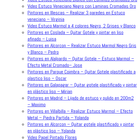
Video Estuco Veneciano Negro con Laminas Cromadas Oro
Pintores en Illescas – Realizar 3 paredes en Estuco
veneciano – Virginia
Video Estuco Marmol a 4 colores Negro, 2 Grises y Blanco
Pintores en Coslada – Quitar Gotele y pintar en liso
afinado – Luisa
Pintores en Alcorcon – Realizar Estuco Marmol Negro Gris
y Blanco – Pedro
Pintores en Alalpardo – Quitar Gotele – Estuco Marmol –
Efecto Metal Cromado– Jose
Pintores en Parque Coimbra – Quitar Gotele plastificado a
plastico liso – Oscar
Pintores en Galapagar – Quitar gotele plastificado y pintar
en plástico liso – Mirian
Pintores en Madrid – Lijado de estuco y pulido en 200m2
– Maximo
Pintores en Villalbilla – Realizar Estuco Marmol – Efecto
Metal – Piedra Partida – Yolanda
Pintores en Alcorcon – Quitar gotele plastificado y pintar
en plástico liso – Yolanda
Video Papel Pintado Flores