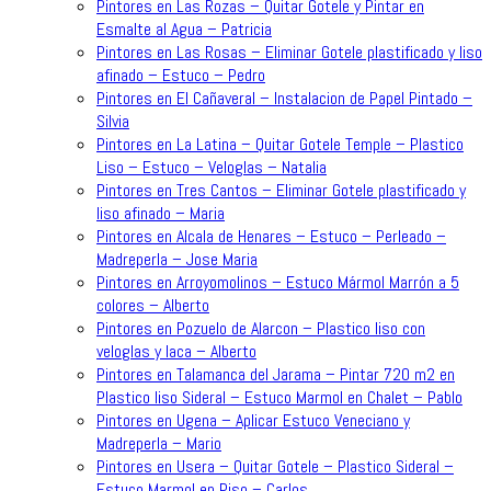
Pintores en Las Rozas – Quitar Gotele y Pintar en
Esmalte al Agua – Patricia
Pintores en Las Rosas – Eliminar Gotele plastificado y liso
afinado – Estuco – Pedro
Pintores en El Cañaveral – Instalacion de Papel Pintado –
Silvia
Pintores en La Latina – Quitar Gotele Temple – Plastico
Liso – Estuco – Veloglas – Natalia
Pintores en Tres Cantos – Eliminar Gotele plastificado y
liso afinado – Maria
Pintores en Alcala de Henares – Estuco – Perleado –
Madreperla – Jose Maria
Pintores en Arroyomolinos – Estuco Mármol Marrón a 5
colores – Alberto
Pintores en Pozuelo de Alarcon – Plastico liso con
veloglas y laca – Alberto
Pintores en Talamanca del Jarama – Pintar 720 m2 en
Plastico liso Sideral – Estuco Marmol en Chalet – Pablo
Pintores en Ugena – Aplicar Estuco Veneciano y
Madreperla – Mario
Pintores en Usera – Quitar Gotele – Plastico Sideral –
Estuco Marmol en Piso – Carlos