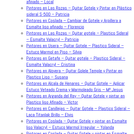
afinado – Local
Pintores en Las Rozas – Quitar Gotele y Pintar en Plástico
sideral S-500 – Patricia
Pintores en Coslada – Cambiar de Gotele y Arpillera a
Esmalte liso afinado – Florencio
Pintores en Las Rozas – Quitar gotele – Plastico Sideral
– Esmalte Valacryl – Patricia
Pintores en Usera – Quitar Gotele – Plastico Sideral –
Estuco Marmol en Piso – Silvia
Pintores en Getafe – Quitar gotele – Plastico Sideral –
Esmalte Valacryl – Cristina
Pintores en Alovera – Quitar Golele Temple y Pintar en
Plastico Liso – Susana
Pintores en Alcala de Henares – Quitar Gotele – Aplicar
Estuco Veteado Crema y Marmoleado Gris – Mª Jesus
Pintores en Arganda del Rey – Quitar Gotele y pintar en
Plastico liso Afinado – Victor
Pintores en Canillejas – Quitar Gotele – Plastico Sideral –
Laca Titanlak Brillo – Elvis
Pintores en Coslada – Quitar Gotele y pintar en Esmalte
liso Valacryl – Estuco Marmol Irregular – Yolanda
Pintores en Coslada – Quitar Gotele y pintar en Esmalte