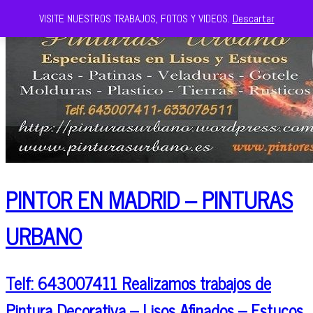
VISITE NUESTROS TRABAJOS, FOTOS Y VIDEOS.
Descartar
PINTOR EN MADRID – PINTURAS
URBANO
Telf: 643007411 Realizamos trabajos de
Pintura Decorativa – Lisos Afinados – Estucos