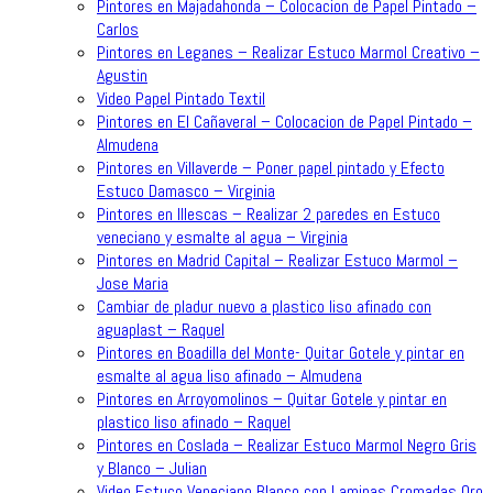
Pintores en Majadahonda – Colocacion de Papel Pintado –
Carlos
Pintores en Leganes – Realizar Estuco Marmol Creativo –
Agustin
Video Papel Pintado Textil
Pintores en El Cañaveral – Colocacion de Papel Pintado –
Almudena
Pintores en Villaverde – Poner papel pintado y Efecto
Estuco Damasco – Virginia
Pintores en Illescas – Realizar 2 paredes en Estuco
veneciano y esmalte al agua – Virginia
Pintores en Madrid Capital – Realizar Estuco Marmol –
Jose Maria
Cambiar de pladur nuevo a plastico liso afinado con
aguaplast – Raquel
Pintores en Boadilla del Monte- Quitar Gotele y pintar en
esmalte al agua liso afinado – Almudena
Pintores en Arroyomolinos – Quitar Gotele y pintar en
plastico liso afinado – Raquel
Pintores en Coslada – Realizar Estuco Marmol Negro Gris
y Blanco – Julian
Video Estuco Veneciano Blanco con Laminas Cromadas Oro