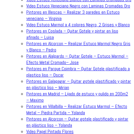
Video Estuco Veneciano Negro con Laminas Cromadas Oro
Pintores en Illescas – Realizar 3 paredes en Estuco
veneciano – Virginia
Video Estuco Marmol a 4 colores Negro, 2 Grises y Blanco
Pintores en Coslada – Quitar Gotele y pintar en liso
afinado – Luisa
Pintores en Alcorcon – Realizar Estuco Marmol Negro Gris
y Blanco – Pedro
Pintores en Alalpardo – Quitar Gotele – Estuco Marmol –
Efecto Metal Cromado– Jose
Pintores en Parque Coimbra – Quitar Gotele plastificado a
plastico liso – Oscar
Pintores en Galapagar – Quitar gotele plastificado y pintar
en plástico liso – Mirian
Pintores en Madrid – Lijado de estuco y pulido en 200m2
– Maximo
Pintores en Villalbilla – Realizar Estuco Marmol – Efecto
Metal – Piedra Partida – Yolanda
Pintores en Alcorcon – Quitar gotele plastificado y pintar
en plástico liso – Yolanda
Video Papel Pintado Flores