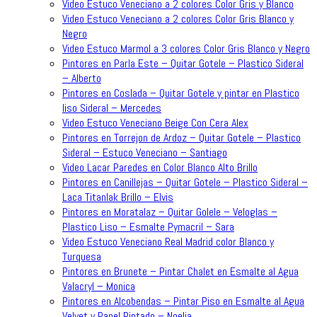
Video Estuco Veneciano a 2 colores Color Gris y Blanco
Video Estuco Veneciano a 2 colores Color Gris Blanco y
Negro
Video Estuco Marmol a 3 colores Color Gris Blanco y Negro
Pintores en Parla Este – Quitar Gotele – Plastico Sideral
– Alberto
Pintores en Coslada – Quitar Gotele y pintar en Plastico
liso Sideral – Mercedes
Video Estuco Veneciano Beige Con Cera Alex
Pintores en Torrejon de Ardoz – Quitar Gotele – Plastico
Sideral – Estuco Veneciano – Santiago
Video Lacar Paredes en Color Blanco Alto Brillo
Pintores en Canillejas – Quitar Gotele – Plastico Sideral –
Laca Titanlak Brillo – Elvis
Pintores en Moratalaz – Quitar Golele – Veloglas –
Plastico Liso – Esmalte Pymacril – Sara
Video Estuco Veneciano Real Madrid color Blanco y
Turquesa
Pintores en Brunete – Pintar Chalet en Esmalte al Agua
Valacryl – Monica
Pintores en Alcobendas – Pintar Piso en Esmalte al Agua
Velvet y Papel Pintado – Noelia