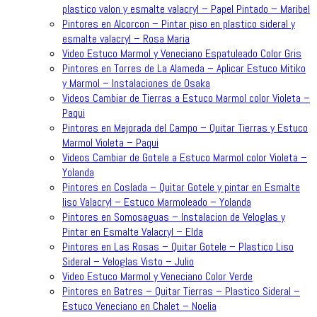
plastico valon y esmalte valacryl – Papel Pintado – Maribel
Pintores en Alcorcon – Pintar piso en plastico sideral y
esmalte valacryl – Rosa Maria
Video Estuco Marmol y Veneciano Espatuleado Color Gris
Pintores en Torres de La Alameda – Aplicar Estuco Mitiko
y Marmol – Instalaciones de Osaka
Videos Cambiar de Tierras a Estuco Marmol color Violeta –
Paqui
Pintores en Mejorada del Campo – Quitar Tierras y Estuco
Marmol Violeta – Paqui
Videos Cambiar de Gotele a Estuco Marmol color Violeta –
Yolanda
Pintores en Coslada – Quitar Gotele y pintar en Esmalte
liso Valacryl – Estuco Marmoleado – Yolanda
Pintores en Somosaguas – Instalacion de Veloglas y
Pintar en Esmalte Valacryl – Elda
Pintores en Las Rosas – Quitar Gotele – Plastico Liso
Sideral – Veloglas Visto – Julio
Video Estuco Marmol y Veneciano Color Verde
Pintores en Batres – Quitar Tierras – Plastico Sideral –
Estuco Veneciano en Chalet – Noelia