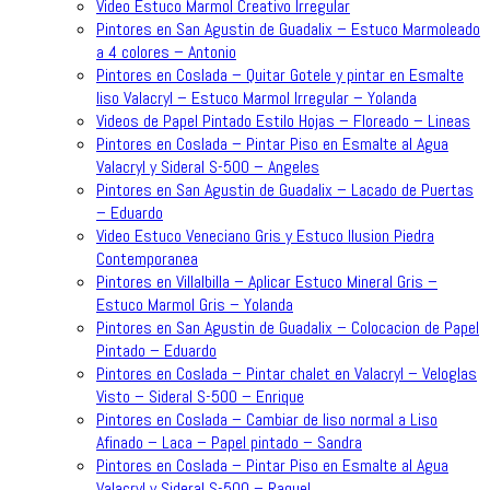
Video Estuco Marmol Creativo Irregular
Pintores en San Agustin de Guadalix – Estuco Marmoleado
a 4 colores – Antonio
Pintores en Coslada – Quitar Gotele y pintar en Esmalte
liso Valacryl – Estuco Marmol Irregular – Yolanda
Videos de Papel Pintado Estilo Hojas – Floreado – Lineas
Pintores en Coslada – Pintar Piso en Esmalte al Agua
Valacryl y Sideral S-500 – Angeles
Pintores en San Agustin de Guadalix – Lacado de Puertas
– Eduardo
Video Estuco Veneciano Gris y Estuco Ilusion Piedra
Contemporanea
Pintores en Villalbilla – Aplicar Estuco Mineral Gris –
Estuco Marmol Gris – Yolanda
Pintores en San Agustin de Guadalix – Colocacion de Papel
Pintado – Eduardo
Pintores en Coslada – Pintar chalet en Valacryl – Veloglas
Visto – Sideral S-500 – Enrique
Pintores en Coslada – Cambiar de liso normal a Liso
Afinado – Laca – Papel pintado – Sandra
Pintores en Coslada – Pintar Piso en Esmalte al Agua
Valacryl y Sideral S-500 – Raquel