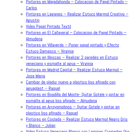
Pintores en Majadahonda – Colocacion de Papel Pintado –
Carlos
Pintores en Leganes – Realizar Estuco Marmol Creativo –
Agustin
Video Papel Pintado Textil
Pintores en El Cañaveral – Colocacion de Papel Pintado –
Almudena
Pintores en Villaverde – Poner papel pintado y Efecto
Estuco Damasco – Virginia
Pintores en Illescas – Realizar 2 paredes en Estuco
veneciano y esmalte al agua – Virginia
Pintores en Madrid Capital – Realizar Estuco Marmol –
Jose Maria
Cambiar de pladur nuevo a plastico liso afinado con
aguaplast – Raquel
Pintores en Boadilla del Monte- Quitar Gotele y pintar en
esmalte al agua liso afinado – Almudena
Pintores en Arroyomolinos – Quitar Gotele y pintar en
plastico liso afinado – Raquel
Pintores en Coslada – Realizar Estuco Marmol Negro Gris
y Blanco – Julian
Video Estuco Veneciano Blanco con Laminas Cromadas Oro