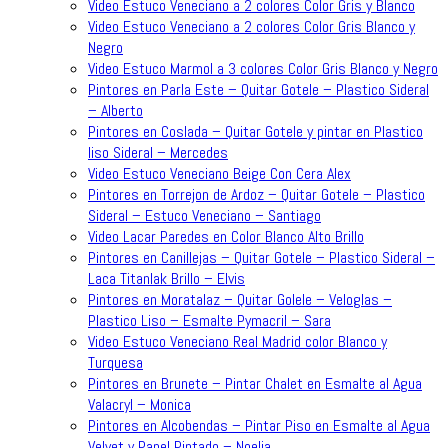
Video Estuco Veneciano a 2 colores Color Gris y Blanco
Video Estuco Veneciano a 2 colores Color Gris Blanco y
Negro
Video Estuco Marmol a 3 colores Color Gris Blanco y Negro
Pintores en Parla Este – Quitar Gotele – Plastico Sideral
– Alberto
Pintores en Coslada – Quitar Gotele y pintar en Plastico
liso Sideral – Mercedes
Video Estuco Veneciano Beige Con Cera Alex
Pintores en Torrejon de Ardoz – Quitar Gotele – Plastico
Sideral – Estuco Veneciano – Santiago
Video Lacar Paredes en Color Blanco Alto Brillo
Pintores en Canillejas – Quitar Gotele – Plastico Sideral –
Laca Titanlak Brillo – Elvis
Pintores en Moratalaz – Quitar Golele – Veloglas –
Plastico Liso – Esmalte Pymacril – Sara
Video Estuco Veneciano Real Madrid color Blanco y
Turquesa
Pintores en Brunete – Pintar Chalet en Esmalte al Agua
Valacryl – Monica
Pintores en Alcobendas – Pintar Piso en Esmalte al Agua
Velvet y Papel Pintado – Noelia