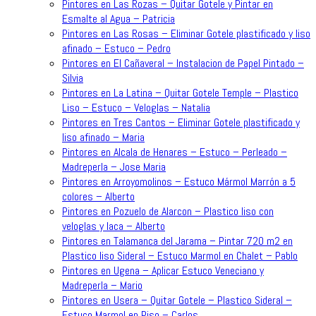
Pintores en Las Rozas – Quitar Gotele y Pintar en
Esmalte al Agua – Patricia
Pintores en Las Rosas – Eliminar Gotele plastificado y liso
afinado – Estuco – Pedro
Pintores en El Cañaveral – Instalacion de Papel Pintado –
Silvia
Pintores en La Latina – Quitar Gotele Temple – Plastico
Liso – Estuco – Veloglas – Natalia
Pintores en Tres Cantos – Eliminar Gotele plastificado y
liso afinado – Maria
Pintores en Alcala de Henares – Estuco – Perleado –
Madreperla – Jose Maria
Pintores en Arroyomolinos – Estuco Mármol Marrón a 5
colores – Alberto
Pintores en Pozuelo de Alarcon – Plastico liso con
veloglas y laca – Alberto
Pintores en Talamanca del Jarama – Pintar 720 m2 en
Plastico liso Sideral – Estuco Marmol en Chalet – Pablo
Pintores en Ugena – Aplicar Estuco Veneciano y
Madreperla – Mario
Pintores en Usera – Quitar Gotele – Plastico Sideral –
Estuco Marmol en Piso – Carlos