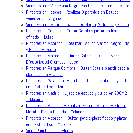
Video Estuco Veneciano Negro con Laminas Cromadas Oro
Pintores en Illescas – Realizar 3 paredes en Estuco
veneciano – Virginia
Video Estuco Marmol a 4 colores Negro, 2 Grises y Blanco
Pintores en Coslada – Quitar Gotele y pintar en liso
afinado – Luisa
Pintores en Alcorcon – Realizar Estuco Marmol Negro Gris
y Blanco – Pedro
Pintores en Alalpardo – Quitar Gotele – Estuco Marmol –
Efecto Metal Cromado– Jose
Pintores en Parque Coimbra – Quitar Gotele plastificado a
plastico liso – Oscar
Pintores en Galapagar – Quitar gotele plastificado y pintar
en plástico liso – Mirian
Pintores en Madrid – Lijado de estuco y pulido en 200m2
– Maximo
Pintores en Villalbilla – Realizar Estuco Marmol – Efecto
Metal – Piedra Partida – Yolanda
Pintores en Alcorcon – Quitar gotele plastificado y pintar
en plástico liso – Yolanda
Video Papel Pintado Flores