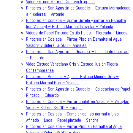
Video Estuco Marmol Creativo Irregular
Pintores en San Agustin de Guadalix – Estuco Marmoleado
a 4 colores – Antonio
Pintores en Coslada – Quitar Gotele y pintar en Esmalte
liso Valacryl – Estuco Marmol Irregular – Yolanda
Videos de Papel Pintado Estilo Hojas – Floreado – Lineas
Pintores en Coslada – Pintar Piso en Esmalte al Agua
Valacryl y Sideral S-500 – Angeles
Pintores en San Agustin de Guadalix – Lacado de Puertas
– Eduardo
Video Estuco Veneciano Gris y Estuco Ilusion Piedra
Contemporanea
Pintores en Villalbilla – Aplicar Estuco Mineral Gris –
Estuco Marmol Gris – Yolanda
Pintores en San Agustin de Guadalix – Colocacion de Papel
Pintado – Eduardo
Pintores en Coslada – Pintar chalet en Valacryl – Veloglas
Visto – Sideral S-500 – Enrique
Pintores en Coslada – Cambiar de liso normal a Liso
Afinado – Laca – Papel pintado – Sandra
Pintores en Coslada – Pintar Piso en Esmalte al Agua
Valacryl y Sideral S-500 – Raquel