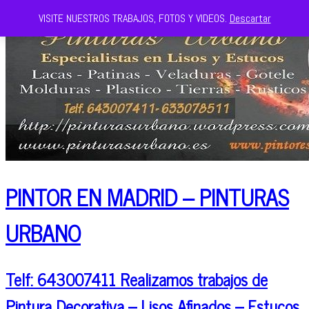
VISITE NUESTROS TRABAJOS, FOTOS Y VIDEOS.
Descartar
PINTOR EN MADRID – PINTURAS
URBANO
Telf: 643007411 Realizamos trabajos de
Pintura Decorativa – Lisos Afinados – Estucos