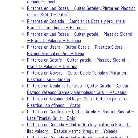
afinado – Local
Pintores en Las Rozas – Quitar Gotele y Pintar en Plástico
sideral S-500 – Patricia
Pintores en Coslada – Cambiar de Gotele y Arpillera a
Esmalte liso afinado – Florencio
Pintores en Las Rozas – Quitar gotele – Plastico Sideral
– Esmalte Valacryl – Patricia
Pintores en Usera – Quitar Gotele – Plastico Sideral –
Estuco Marmol en Piso – Silvia
Pintores en Getafe – Quitar gotele – Plastico Sideral –
Esmalte Valacryl – Cristina
Pintores en Alovera – Quitar Golele Temple y Pintar en
Plastico Liso – Susana
Pintores en Alcala de Henares – Quitar Gotele – Aplicar
Estuco Veteado Crema y Marmoleado Gris – Mª Jesus
Pintores en Arganda del Rey – Quitar Gotele y pintar en
Plastico liso Afinado – Victor
Pintores en Canillejas – Quitar Gotele – Plastico Sideral –
Laca Titanlak Brillo – Elvis
Pintores en Coslada – Quitar Gotele y pintar en Esmalte
liso Valacryl – Estuco Marmol Irregular – Yolanda
Pintores en Coslada – Quitar Gotele y pintar en Esmalte