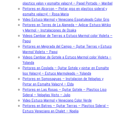
plastico valon y esmalte valacryl – Papel Pintado – Maribel
Pintores en Alcorcon – Pintar piso en plastico sideral y
esmalte valacryl – Rosa Maria
Video Estuco Marmol y Veneciano Espatuleado Color Gris
Pintores en Torres de La Alameda – Aplicar Estuco Mitiko
y Marmol – Instalaciones de Osaka
Videos Cambiar de Tierras a Estuco Marmol color Violeta –
Paqui
Pintores en Mejorada del Campo – Quitar Tierras y Estuco
Marmol Violeta – Paqui
Videos Cambiar de Gotele a Estuco Marmol color Violeta –
Yolanda
Pintores en Coslada – Quitar Gotele y pintar en Esmalte
liso Valacryl – Estuco Marmoleado – Yolanda
Pintores en Somosaguas – Instalacion de Veloglas y
Pintar en Esmalte Valacryl – Elda
Pintores en Las Rosas – Quitar Gotele – Plastico Liso
Sideral – Veloglas Visto – Julio
Video Estuco Marmol y Veneciano Color Verde
Pintores en Batres – Quitar Tierras – Plastico Sideral –
Estuco Veneciano en Chalet – Noelia