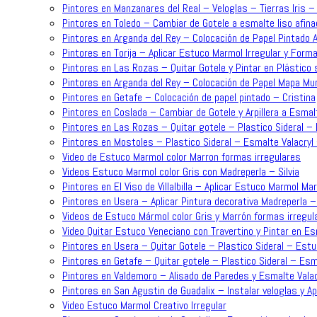
Pintores en Manzanares del Real – Veloglas – Tierras Iris 
Pintores en Toledo – Cambiar de Gotele a esmalte liso afina
Pintores en Arganda del Rey – Colocación de Papel Pintado 
Pintores en Torija – Aplicar Estuco Marmol Irregular y For
Pintores en Las Rozas – Quitar Gotele y Pintar en Plástico 
Pintores en Arganda del Rey – Colocación de Papel Mapa Mun
Pintores en Getafe – Colocación de papel pintado – Cristina
Pintores en Coslada – Cambiar de Gotele y Arpillera a Esmalt
Pintores en Las Rozas – Quitar gotele – Plastico Sideral – 
Pintores en Mostoles – Plastico Sideral – Esmalte Valacryl
Video de Estuco Marmol color Marron formas irregulares
Videos Estuco Marmol color Gris con Madreperla – Silvia
Pintores en El Viso de Villalbilla – Aplicar Estuco Marmol Ma
Pintores en Usera – Aplicar Pintura decorativa Madreperla – 
Videos de Estuco Mármol color Gris y Marrón formas irregul
Video Quitar Estuco Veneciano con Travertino y Pintar en Es
Pintores en Usera – Quitar Gotele – Plastico Sideral – Estu
Pintores en Getafe – Quitar gotele – Plastico Sideral – Esma
Pintores en Valdemoro – Alisado de Paredes y Esmalte Valac
Pintores en San Agustin de Guadalix – Instalar veloglas y A
Video Estuco Marmol Creativo Irregular