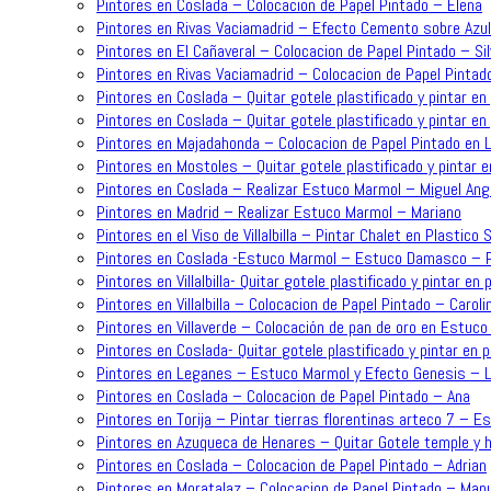
Pintores en Coslada – Colocacion de Papel Pintado – Elena
Pintores en Rivas Vaciamadrid – Efecto Cemento sobre Azu
Pintores en El Cañaveral – Colocacion de Papel Pintado – Sil
Pintores en Rivas Vaciamadrid – Colocacion de Papel Pintad
Pintores en Coslada – Quitar gotele plastificado y pintar en 
Pintores en Coslada – Quitar gotele plastificado y pintar en 
Pintores en Majadahonda – Colocacion de Papel Pintado en L
Pintores en Mostoles – Quitar gotele plastificado y pintar e
Pintores en Coslada – Realizar Estuco Marmol – Miguel Ang
Pintores en Madrid – Realizar Estuco Marmol – Mariano
Pintores en el Viso de Villalbilla – Pintar Chalet en Plastic
Pintores en Coslada -Estuco Marmol – Estuco Damasco – P
Pintores en Villalbilla- Quitar gotele plastificado y pintar en 
Pintores en Villalbilla – Colocacion de Papel Pintado – Caroli
Pintores en Villaverde – Colocación de pan de oro en Estuc
Pintores en Coslada- Quitar gotele plastificado y pintar en 
Pintores en Leganes – Estuco Marmol y Efecto Genesis – L
Pintores en Coslada – Colocacion de Papel Pintado – Ana
Pintores en Torija – Pintar tierras florentinas arteco 7 – E
Pintores en Azuqueca de Henares – Quitar Gotele temple y h
Pintores en Coslada – Colocacion de Papel Pintado – Adrian
Pintores en Moratalaz – Colocacion de Papel Pintado – Man