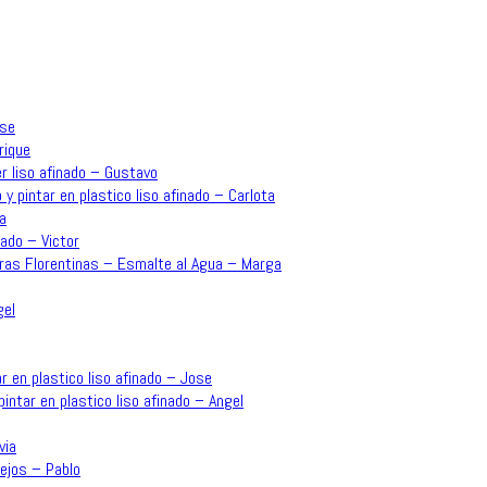
ose
rique
r liso afinado – Gustavo
 y pintar en plastico liso afinado – Carlota
a
ado – Victor
rras Florentinas – Esmalte al Agua – Marga
gel
r en plastico liso afinado – Jose
intar en plastico liso afinado – Angel
via
ejos – Pablo