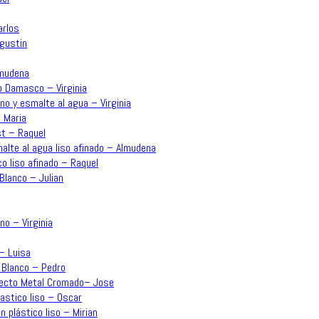
arlos
Agustin
lmudena
o Damasco – Virginia
no y esmalte al agua – Virginia
 Maria
st – Raquel
malte al agua liso afinado – Almudena
co liso afinado – Raquel
Blanco – Julian
no – Virginia
 – Luisa
 Blanco – Pedro
Efecto Metal Cromado– Jose
lastico liso – Oscar
n plástico liso – Mirian