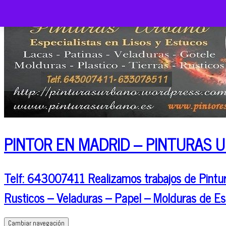
PINTOR EN MADRID – PINTURAS 
Telf: 643007411 Realizamos trabajos de Pintura
Rusticos – Veladuras – Papel – Molduras de Es
Cambiar navegación