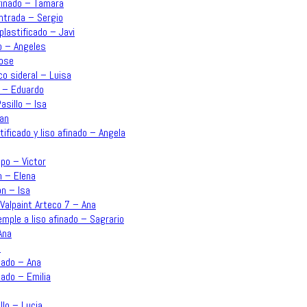
afinado – Tamara
Entrada – Sergio
plastificado – Javi
o – Angeles
Jose
co sideral – Luisa
n – Eduardo
asillo – Isa
uan
ificado y liso afinado – Angela
po – Victor
n – Elena
ón – Isa
Valpaint Arteco 7 – Ana
emple a liso afinado – Sagrario
Ana
a
inado – Ana
nado – Emilia
llo – Lucia