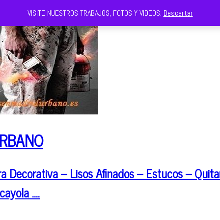
VISITE NUESTROS TRABAJOS, FOTOS Y VIDEOS.
Descartar
URBANO
 Decorativa – Lisos Afinados – Estucos – Quitar
cayola ….