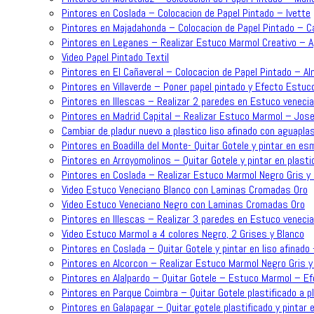
Pintores en Coslada – Colocacion de Papel Pintado – Ivette
Pintores en Majadahonda – Colocacion de Papel Pintado – C
Pintores en Leganes – Realizar Estuco Marmol Creativo – 
Video Papel Pintado Textil
Pintores en El Cañaveral – Colocacion de Papel Pintado – A
Pintores en Villaverde – Poner papel pintado y Efecto Estuc
Pintores en Illescas – Realizar 2 paredes en Estuco venecia
Pintores en Madrid Capital – Realizar Estuco Marmol – Jose
Cambiar de pladur nuevo a plastico liso afinado con aguapla
Pintores en Boadilla del Monte- Quitar Gotele y pintar en es
Pintores en Arroyomolinos – Quitar Gotele y pintar en plasti
Pintores en Coslada – Realizar Estuco Marmol Negro Gris y 
Video Estuco Veneciano Blanco con Laminas Cromadas Oro
Video Estuco Veneciano Negro con Laminas Cromadas Oro
Pintores en Illescas – Realizar 3 paredes en Estuco venecia
Video Estuco Marmol a 4 colores Negro, 2 Grises y Blanco
Pintores en Coslada – Quitar Gotele y pintar en liso afinado
Pintores en Alcorcon – Realizar Estuco Marmol Negro Gris y
Pintores en Alalpardo – Quitar Gotele – Estuco Marmol – 
Pintores en Parque Coimbra – Quitar Gotele plastificado a p
Pintores en Galapagar – Quitar gotele plastificado y pintar e