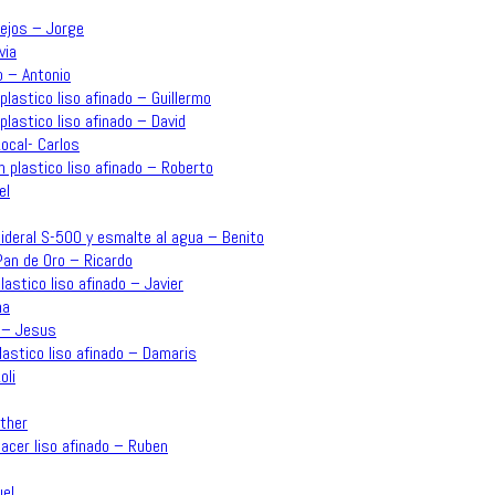
lejos – Jorge
via
o – Antonio
plastico liso afinado – Guillermo
plastico liso afinado – David
ocal- Carlos
n plastico liso afinado – Roberto
el
o Sideral S-500 y esmalte al agua – Benito
an de Oro – Ricardo
plastico liso afinado – Javier
na
o – Jesus
plastico liso afinado – Damaris
oli
sther
acer liso afinado – Ruben
uel