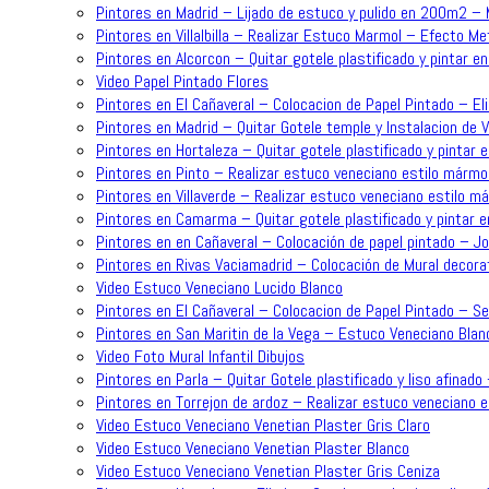
Pintores en Madrid – Lijado de estuco y pulido en 200m2 –
Pintores en Villalbilla – Realizar Estuco Marmol – Efecto Me
Pintores en Alcorcon – Quitar gotele plastificado y pintar en
Video Papel Pintado Flores
Pintores en El Cañaveral – Colocacion de Papel Pintado – Eli
Pintores en Madrid – Quitar Gotele temple y Instalacion de 
Pintores en Hortaleza – Quitar gotele plastificado y pintar e
Pintores en Pinto – Realizar estuco veneciano estilo mármol
Pintores en Villaverde – Realizar estuco veneciano estilo m
Pintores en Camarma – Quitar gotele plastificado y pintar e
Pintores en en Cañaveral – Colocación de papel pintado – J
Pintores en Rivas Vaciamadrid – Colocación de Mural decorat
Video Estuco Veneciano Lucido Blanco
Pintores en El Cañaveral – Colocacion de Papel Pintado – Se
Pintores en San Maritin de la Vega – Estuco Veneciano Blan
Video Foto Mural Infantil Dibujos
Pintores en Parla – Quitar Gotele plastificado y liso afinado
Pintores en Torrejon de ardoz – Realizar estuco veneciano 
Video Estuco Veneciano Venetian Plaster Gris Claro
Video Estuco Veneciano Venetian Plaster Blanco
Video Estuco Veneciano Venetian Plaster Gris Ceniza