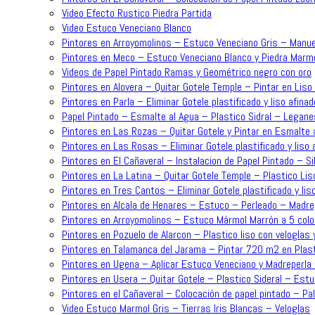
Video Efecto Rustico Piedra Partida
Video Estuco Veneciano Blanco
Pintores en Arroyomolinos – Estuco Veneciano Gris – Manue
Pintores en Meco – Estuco Veneciano Blanco y Piedra Mar
Videos de Papel Pintado Ramas y Geométrico negro con oro
Pintores en Alovera – Quitar Gotele Temple – Pintar en Lis
Pintores en Parla – Eliminar Gotele plastificado y liso afin
Papel Pintado – Esmalte al Agua – Plastico Sidral – Legane
Pintores en Las Rozas – Quitar Gotele y Pintar en Esmalte a
Pintores en Las Rosas – Eliminar Gotele plastificado y liso
Pintores en El Cañaveral – Instalacion de Papel Pintado – Sil
Pintores en La Latina – Quitar Gotele Temple – Plastico Lis
Pintores en Tres Cantos – Eliminar Gotele plastificado y lis
Pintores en Alcala de Henares – Estuco – Perleado – Madre
Pintores en Arroyomolinos – Estuco Mármol Marrón a 5 colo
Pintores en Pozuelo de Alarcon – Plastico liso con veloglas 
Pintores en Talamanca del Jarama – Pintar 720 m2 en Plast
Pintores en Ugena – Aplicar Estuco Veneciano y Madreperla
Pintores en Usera – Quitar Gotele – Plastico Sideral – Est
Pintores en el Cañaveral – Colocación de papel pintado – P
Video Estuco Marmol Gris – Tierras Iris Blancas – Veloglas