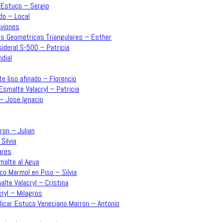
– Estuco – Sergio
do – Local
Aviones
mas Geometricas Triangulares – Esther
sideral S-500 – Patricia
dial
e liso afinado – Florencio
Esmalte Valacryl – Patricia
 – Jose Ignacio
rron – Julian
Silvia
ares
malte al Agua
co Marmol en Piso – Silvia
lte Valacryl – Cristina
ryl – Milagros
plicar Estuco Veneciano Marron – Antonio