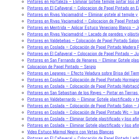
Pintores en Hortaleza – Eliminar Gotele temple pintar liso 
Pintores en El Cañaveral – Colocacion de Papel Pintado en 
Pintores en Rivas Vaciamadrid – Eliminar gotele al temple y 
Pintores en Rivas Vaciamadrid – Colocacion de Papel Pintad
Pintores en Mentrida – Aplicar Estuco Veneciano Blanco – 
Pintores en Rivas Vaciamadrid – Lacado de paredes y plásti
Pintores en Valdebebas – Colocación de Papel Pintado Salo
Pintores en Coslada – Colocación de Papel Pintado Madera P
Pintores en El Cañaveral – Colocacion de Papel Pintado – J
Pintores en San Fernando de Henares – Eliminar Gotele plast
Colocacion de Papel Pintado – Sergio
Pintores en Leganes – Efecto Veladura sobre Brisa del Tiem
Pintores en Coslada – Colocación de Papel Pintado Hormigo
Pintores en Coslada – Colocación de Papel Pintado Habitaci
Pintores en San Sebastian de los Reyes – Pintar en Tierras 
Pintores en Valdebernardo – Eliminar Gotele plastificado y t
Pintores en Coslada – Colocación de Papel Pintado Salon – 
Pintores en Coslada – Colocación de Papel Pintado Wc – Is
Pintores en Coslada – Eliminar Gotele plastificado y liso af
Pintores en Coslada – Eliminar Gotele plastificado y liso afi
Video Estuco Mármol Negro con Vetas Blancas
Pintores en El Cañaveral – Colocación de Papel Pintado Ladri