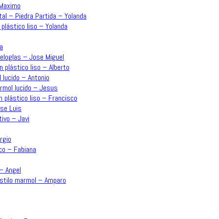
 Maximo
tal – Piedra Partida – Yolanda
 plástico liso – Yolanda
a
Veloglas – Jose Miguel
n plástico liso – Alberto
 lucido – Antonio
ármol lucido – Jesus
n plástico liso – Francisco
ose Luis
ivo – Javi
rgio
co – Fabiana
 – Angel
estilo marmol – Amparo