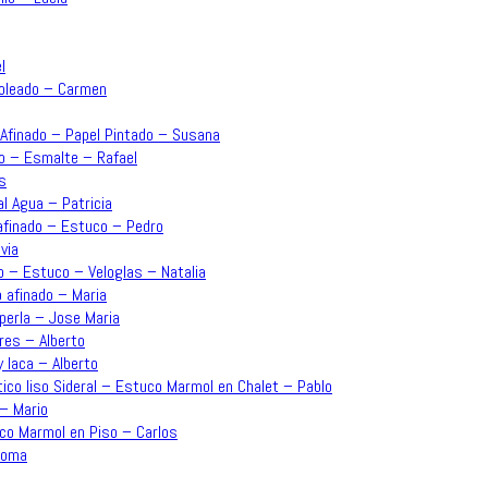
l
moleado – Carmen
o Afinado – Papel Pintado – Susana
ado – Esmalte – Rafael
s
l Agua – Patricia
 afinado – Estuco – Pedro
via
o – Estuco – Veloglas – Natalia
o afinado – Maria
perla – Jose Maria
res – Alberto
y laca – Alberto
ico liso Sideral – Estuco Marmol en Chalet – Pablo
 – Mario
uco Marmol en Piso – Carlos
aloma