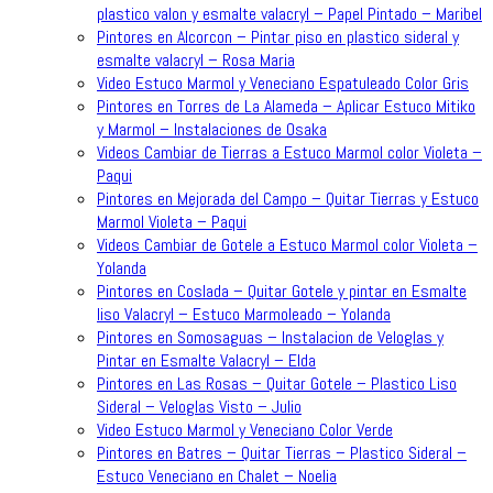
plastico valon y esmalte valacryl – Papel Pintado – Maribel
Pintores en Alcorcon – Pintar piso en plastico sideral y
esmalte valacryl – Rosa Maria
Video Estuco Marmol y Veneciano Espatuleado Color Gris
Pintores en Torres de La Alameda – Aplicar Estuco Mitiko
y Marmol – Instalaciones de Osaka
Videos Cambiar de Tierras a Estuco Marmol color Violeta –
Paqui
Pintores en Mejorada del Campo – Quitar Tierras y Estuco
Marmol Violeta – Paqui
Videos Cambiar de Gotele a Estuco Marmol color Violeta –
Yolanda
Pintores en Coslada – Quitar Gotele y pintar en Esmalte
liso Valacryl – Estuco Marmoleado – Yolanda
Pintores en Somosaguas – Instalacion de Veloglas y
Pintar en Esmalte Valacryl – Elda
Pintores en Las Rosas – Quitar Gotele – Plastico Liso
Sideral – Veloglas Visto – Julio
Video Estuco Marmol y Veneciano Color Verde
Pintores en Batres – Quitar Tierras – Plastico Sideral –
Estuco Veneciano en Chalet – Noelia