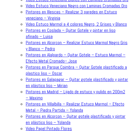
Video Estuco Veneciano Negro con Laminas Cromadas Oro
Pintores en Illescas – Realizar 3 paredes en Estuco
veneciano – Virginia
Video Estuco Marmol a 4 colores Negro, 2 Grises y Blanco
Pintores en Coslada – Quitar Gotele y pintar en liso
afinado – Luisa
Pintores en Alcorcon – Realizar Estuco Marmol Negro Gris
y Blanco – Pedro
Pintores en Alalpardo – Quitar Gotele – Estuco Marmol –
Efecto Metal Cromado– Jose
Pintores en Parque Coimbra – Quitar Gotele plastificado a
plastico liso – Oscar
Pintores en Galapagar – Quitar gotele plastificado y pintar
en plástico liso – Mirian
Pintores en Madrid – Lijado de estuco y pulido en 200m2
– Maximo
Pintores en Villalbilla – Realizar Estuco Marmol – Efecto
Metal – Piedra Partida – Yolanda
Pintores en Alcorcon – Quitar gotele plastificado y pintar
en plástico liso – Yolanda
Video Papel Pintado Flores