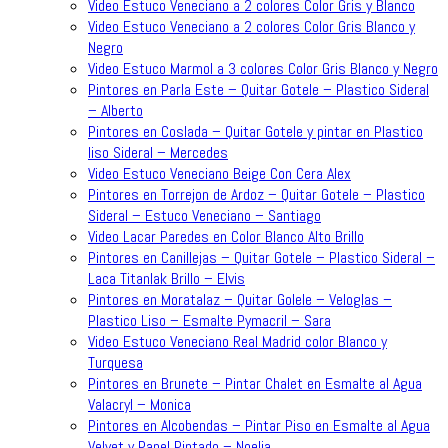
Video Estuco Veneciano a 2 colores Color Gris y Blanco
Video Estuco Veneciano a 2 colores Color Gris Blanco y
Negro
Video Estuco Marmol a 3 colores Color Gris Blanco y Negro
Pintores en Parla Este – Quitar Gotele – Plastico Sideral
– Alberto
Pintores en Coslada – Quitar Gotele y pintar en Plastico
liso Sideral – Mercedes
Video Estuco Veneciano Beige Con Cera Alex
Pintores en Torrejon de Ardoz – Quitar Gotele – Plastico
Sideral – Estuco Veneciano – Santiago
Video Lacar Paredes en Color Blanco Alto Brillo
Pintores en Canillejas – Quitar Gotele – Plastico Sideral –
Laca Titanlak Brillo – Elvis
Pintores en Moratalaz – Quitar Golele – Veloglas –
Plastico Liso – Esmalte Pymacril – Sara
Video Estuco Veneciano Real Madrid color Blanco y
Turquesa
Pintores en Brunete – Pintar Chalet en Esmalte al Agua
Valacryl – Monica
Pintores en Alcobendas – Pintar Piso en Esmalte al Agua
Velvet y Papel Pintado – Noelia