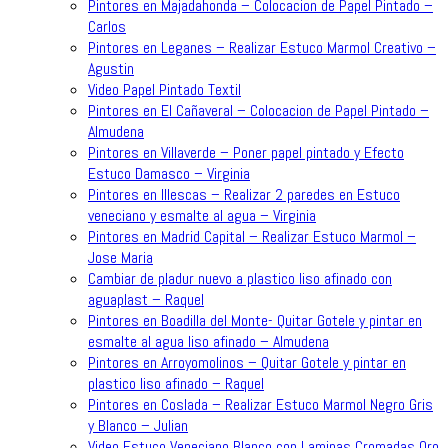
Pintores en Majadahonda – Colocacion de Papel Pintado –
Carlos
Pintores en Leganes – Realizar Estuco Marmol Creativo –
Agustin
Video Papel Pintado Textil
Pintores en El Cañaveral – Colocacion de Papel Pintado –
Almudena
Pintores en Villaverde – Poner papel pintado y Efecto
Estuco Damasco – Virginia
Pintores en Illescas – Realizar 2 paredes en Estuco
veneciano y esmalte al agua – Virginia
Pintores en Madrid Capital – Realizar Estuco Marmol –
Jose Maria
Cambiar de pladur nuevo a plastico liso afinado con
aguaplast – Raquel
Pintores en Boadilla del Monte- Quitar Gotele y pintar en
esmalte al agua liso afinado – Almudena
Pintores en Arroyomolinos – Quitar Gotele y pintar en
plastico liso afinado – Raquel
Pintores en Coslada – Realizar Estuco Marmol Negro Gris
y Blanco – Julian
Video Estuco Veneciano Blanco con Laminas Cromadas Oro