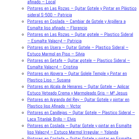
afinado – Local
Pintores en Las Rozas – Quitar Gotele y Pintar en Plástico
sideral S-500 – Patricia
Pintores en Coslada – Cambiar de Gotele y Arpillera a
Esmalte liso afinado – Florencio
Pintores en Las Rozas – Quitar gotele – Plastico Sideral
– Esmalte Valacryl – Patricia
Pintores en Usera – Quitar Gotele – Plastico Sideral –
Estuco Marmol en Piso – Silvia
Pintores en Getafe – Quitar gotele – Plastico Sideral –
Esmalte Valacryl – Cristina
Pintores en Alovera – Quitar Golele Temple y Pintar en
Plastico Liso – Susana
Pintores en Alcala de Henares – Quitar Gotele – Aplicar
Estuco Veteado Crema y Marmoleado Gris – Mª Jesus
Pintores en Arganda del Rey – Quitar Gotele y pintar en
Plastico liso Afinado – Victor
Pintores en Canillejas – Quitar Gotele – Plastico Sideral –
Laca Titanlak Brillo – Elvis
Pintores en Coslada – Quitar Gotele y pintar en Esmalte
liso Valacryl – Estuco Marmol Irregular – Yolanda
Pintores en Coslada – Quitar Gotele y pintar en Esmalte