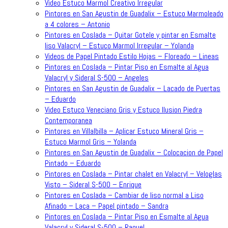
Video Estuco Marmol Creativo Irregular
Pintores en San Agustin de Guadalix – Estuco Marmoleado
a 4 colores – Antonio
Pintores en Coslada – Quitar Gotele y pintar en Esmalte
liso Valacryl – Estuco Marmol Irregular – Yolanda
Videos de Papel Pintado Estilo Hojas – Floreado – Lineas
Pintores en Coslada – Pintar Piso en Esmalte al Agua
Valacryl y Sideral S-500 – Angeles
Pintores en San Agustin de Guadalix – Lacado de Puertas
– Eduardo
Video Estuco Veneciano Gris y Estuco Ilusion Piedra
Contemporanea
Pintores en Villalbilla – Aplicar Estuco Mineral Gris –
Estuco Marmol Gris – Yolanda
Pintores en San Agustin de Guadalix – Colocacion de Papel
Pintado – Eduardo
Pintores en Coslada – Pintar chalet en Valacryl – Veloglas
Visto – Sideral S-500 – Enrique
Pintores en Coslada – Cambiar de liso normal a Liso
Afinado – Laca – Papel pintado – Sandra
Pintores en Coslada – Pintar Piso en Esmalte al Agua
Valacryl y Sideral S-500 – Raquel