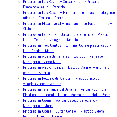
Pintores en Las Rozas – Quitar Gotele y Pintar en
Esmalte al Agua – Patricia
Pintores en Las Rosas – Eliminar Gotele plastificado y liso
afinado – Estuco – Pedro
Pintores en El Cañaveral – Instalacion de Papel Pintado –
Silvia
Pintores en La Latina – Quitar Gotele Temple – Plastico
Liso – Estuco – Veloglas – Natalia
Pintores en Tres Cantos – Eliminar Gotele plastificado y
liso afinado – Maria
Pintores en Alcala de Henares – Estuco – Perleado –
Madreperla – Jose Maria
Pintores en Arroyomolinos – Estuco Mármol Marrón a 5
colores – Alberto
Pintores en Pozuelo de Alarcon – Plastico liso con
veloglas y laca – Alberto
Pintores en Talamanca del Jarama – Pintar 720 m2 en
Plastico liso Sideral – Estuco Marmol en Chalet – Pablo
Pintores en Ugena – Aplicar Estuco Veneciano y
Madreperla – Mario
Pintores en Usera – Quitar Gotele – Plastico Sideral –
Estuco Marmol en Piso – Carlos