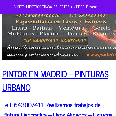
VISITE NUESTROS TRABAJOS, FOTOS Y VIDEOS.
Descartar
PINTOR EN MADRID – PINTURAS
URBANO
Telf: 643007411 Realizamos trabajos de
Pintura Decorativa – Lisos Afinados – Estucos