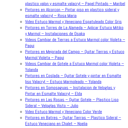
plastico valon y esmalte valacryl – Papel Pintado – Maribel
Pintores en Alcorcon – Pintar piso en plastico sideral y
esmalte valacryl – Rosa Maria
Video Estuco Marmol y Veneciano Espatuleado Color Gris
Pintores en Torres de La Alameda – Aplicar Estuco Mitiko
y Marmol – Instalaciones de Osaka
Videos Cambiar de Tierras a Estuco Marmol color Violeta –
Paqui
Pintores en Mejorada del Campo – Quitar Tierras y Estuco
Marmol Violeta – Paqui
Videos Cambiar de Gotele a Estuco Marmol color Violeta –
Yolanda
Pintores en Coslada – Quitar Gotele y pintar en Esmalte
liso Valacryl – Estuco Marmoleado – Yolanda
Pintores en Somosaguas – Instalacion de Veloglas y
Pintar en Esmalte Valacryl – Elda
Pintores en Las Rosas – Quitar Gotele – Plastico Liso
Sideral – Veloglas Visto – Julio
Video Estuco Marmol y Veneciano Color Verde
Pintores en Batres – Quitar Tierras – Plastico Sideral –
Estuco Veneciano en Chalet – Noelia