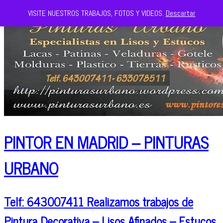
VISITE NUESTROS TRABAJOS, FOTOS Y VIDEOS.
Descartar
PINTOR EN MADRID – PINTURAS
URBANO
Telf: 643007411 Realizamos trabajos de
Pintura Decorativa – Lisos Afinados – Estucos