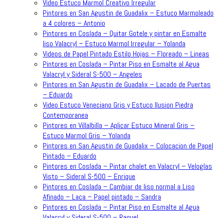
Video Estuco Marmol Creativo Irregular
Pintores en San Agustin de Guadalix – Estuco Marmoleado
a 4 colores – Antonio
Pintores en Coslada – Quitar Gotele y pintar en Esmalte
liso Valacryl – Estuco Marmol Irregular – Yolanda
Videos de Papel Pintado Estilo Hojas – Floreado – Lineas
Pintores en Coslada – Pintar Piso en Esmalte al Agua
Valacryl y Sideral S-500 – Angeles
Pintores en San Agustin de Guadalix – Lacado de Puertas
– Eduardo
Video Estuco Veneciano Gris y Estuco Ilusion Piedra
Contemporanea
Pintores en Villalbilla – Aplicar Estuco Mineral Gris –
Estuco Marmol Gris – Yolanda
Pintores en San Agustin de Guadalix – Colocacion de Papel
Pintado – Eduardo
Pintores en Coslada – Pintar chalet en Valacryl – Veloglas
Visto – Sideral S-500 – Enrique
Pintores en Coslada – Cambiar de liso normal a Liso
Afinado – Laca – Papel pintado – Sandra
Pintores en Coslada – Pintar Piso en Esmalte al Agua
Valacryl y Sideral S-500 – Raquel