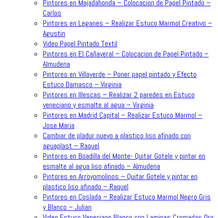
Pintores en Majadahonda – Colocacion de Papel Pintado –
Carlos
Pintores en Leganes – Realizar Estuco Marmol Creativo –
Agustin
Video Papel Pintado Textil
Pintores en El Cañaveral – Colocacion de Papel Pintado –
Almudena
Pintores en Villaverde – Poner papel pintado y Efecto
Estuco Damasco – Virginia
Pintores en Illescas – Realizar 2 paredes en Estuco
veneciano y esmalte al agua – Virginia
Pintores en Madrid Capital – Realizar Estuco Marmol –
Jose Maria
Cambiar de pladur nuevo a plastico liso afinado con
aguaplast – Raquel
Pintores en Boadilla del Monte- Quitar Gotele y pintar en
esmalte al agua liso afinado – Almudena
Pintores en Arroyomolinos – Quitar Gotele y pintar en
plastico liso afinado – Raquel
Pintores en Coslada – Realizar Estuco Marmol Negro Gris
y Blanco – Julian
Video Estuco Veneciano Blanco con Laminas Cromadas Oro