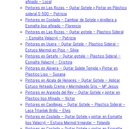
afinado – Local
Pintores en Las Rozas – Quitar Gotele y Pintar en Plástico
sideral S-500 – Patricia
Pintores en Coslada – Cambiar de Gotele y Arpillera a
Esmalte liso afinado – Florencio
Pintores en Las Rozas – Quitar gotele – Plastico Sideral
– Esmalte Valacryl – Patricia
Pintores en Usera – Quitar Gotele – Plastico Sideral –
Estuco Marmol en Piso – Silvia
Pintores en Getafe – Quitar gotele – Plastico Sideral –
Esmalte Valacryl – Cristina
Pintores en Alovera – Quitar Golele Temple y Pintar en
Plastico Liso – Susana
Pintores en Alcala de Henares – Quitar Gotele – Aplicar
Estuco Veteado Crema y Marmoleado Gris – Mª Jesus
Pintores en Arganda del Rey – Quitar Gotele y pintar en
Plastico liso Afinado – Victor
Pintores en Canillejas – Quitar Gotele – Plastico Sideral –
Laca Titanlak Brillo – Elvis
Pintores en Coslada – Quitar Gotele y pintar en Esmalte
liso Valacryl – Estuco Marmol Irregular – Yolanda
Pintores en Coslada – Quitar Gotele y pintar en Esmalte