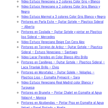
Video Estuco Veneciano a 2 colores Color Gris y Blanco
Video Estuco Veneciano a 2 colores Color Gris Blanco y
Negro
Video Estuco Marmol a 3 colores Color Gris Blanco y Negro
Pintores en Parla Este – Quitar Gotele – Plastico Sideral
– Alberto
Pintores en Coslada – Quitar Gotele y pintar en Plastico
liso Sideral – Mercedes
Video Estuco Veneciano Beige Con Cera Alex
Pintores en Torrejon de Ardoz – Quitar Gotele – Plastico
Sideral – Estuco Veneciano – Santiago
Video Lacar Paredes en Color Blanco Alto Brillo
Pintores en Canillejas – Quitar Gotele – Plastico Sideral –
Laca Titanlak Brillo – Elvis
Pintores en Moratalaz – Quitar Golele – Veloglas –
Plastico Liso – Esmalte Pymacril – Sara
Video Estuco Veneciano Real Madrid color Blanco y
Turquesa
Pintores en Brunete – Pintar Chalet en Esmalte al Agua
Valacryl – Monica
Pintores en Alcobendas – Pintar Piso en Esmalte al Agua
Velvet y Papel Pintado – Noelia