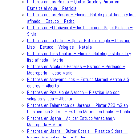
Pintores en Las Rozas – Quitar Gotele y Pintar en
Esmalte al Agua – Patricia
Pintores en Las Rosas – Eliminar Gotele plastificado y liso
afinado – Estuco – Pedro
Pintores en El Cañaveral – Instalacion de Papel Pintado –
Silvia
Pintores en La Latina – Quitar Gotele Temple – Plastico
Liso – Estuco – Veloglas – Natalia
Pintores en Tres Cantos – Eliminar Gotele plastificado y
liso afinado – Maria
Pintores en Alcala de Henares – Estuco – Perleado –
Madreperla – Jose Maria
Pintores en Arroyomolinos – Estuco Mármol Marrón a 5
colores – Alberto
Pintores en Pozuelo de Alarcon – Plastico liso con
veloglas y laca – Alberto
Pintores en Talamanca del Jarama – Pintar 720 m2 en
Plastico liso Sideral – Estuco Marmol en Chalet – Pablo
Pintores en Ugena – Aplicar Estuco Veneciano y
Madreperla – Mario
Pintores en Usera – Quitar Gotele – Plastico Sideral –
Estuco Marmol en Piso – Carlos