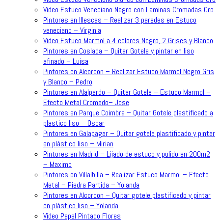
Video Estuco Veneciano Negro con Laminas Cromadas Oro
Pintores en Illescas – Realizar 3 paredes en Estuco
veneciano – Virginia
Video Estuco Marmol a 4 colores Negro, 2 Grises y Blanco
Pintores en Coslada – Quitar Gotele y pintar en liso
afinado – Luisa
Pintores en Alcorcon – Realizar Estuco Marmol Negro Gris
y Blanco – Pedro
Pintores en Alalpardo – Quitar Gotele – Estuco Marmol –
Efecto Metal Cromado– Jose
Pintores en Parque Coimbra – Quitar Gotele plastificado a
plastico liso – Oscar
Pintores en Galapagar – Quitar gotele plastificado y pintar
en plástico liso – Mirian
Pintores en Madrid – Lijado de estuco y pulido en 200m2
– Maximo
Pintores en Villalbilla – Realizar Estuco Marmol – Efecto
Metal – Piedra Partida – Yolanda
Pintores en Alcorcon – Quitar gotele plastificado y pintar
en plástico liso – Yolanda
Video Papel Pintado Flores