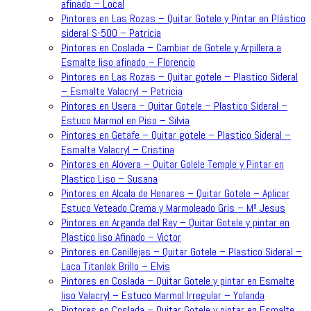
afinado – Local
Pintores en Las Rozas – Quitar Gotele y Pintar en Plástico
sideral S-500 – Patricia
Pintores en Coslada – Cambiar de Gotele y Arpillera a
Esmalte liso afinado – Florencio
Pintores en Las Rozas – Quitar gotele – Plastico Sideral
– Esmalte Valacryl – Patricia
Pintores en Usera – Quitar Gotele – Plastico Sideral –
Estuco Marmol en Piso – Silvia
Pintores en Getafe – Quitar gotele – Plastico Sideral –
Esmalte Valacryl – Cristina
Pintores en Alovera – Quitar Golele Temple y Pintar en
Plastico Liso – Susana
Pintores en Alcala de Henares – Quitar Gotele – Aplicar
Estuco Veteado Crema y Marmoleado Gris – Mª Jesus
Pintores en Arganda del Rey – Quitar Gotele y pintar en
Plastico liso Afinado – Victor
Pintores en Canillejas – Quitar Gotele – Plastico Sideral –
Laca Titanlak Brillo – Elvis
Pintores en Coslada – Quitar Gotele y pintar en Esmalte
liso Valacryl – Estuco Marmol Irregular – Yolanda
Pintores en Coslada – Quitar Gotele y pintar en Esmalte