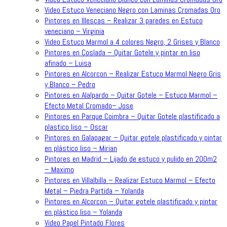
Video Estuco Veneciano Negro con Laminas Cromadas Oro
Pintores en Illescas – Realizar 3 paredes en Estuco
veneciano – Virginia
Video Estuco Marmol a 4 colores Negro, 2 Grises y Blanco
Pintores en Coslada – Quitar Gotele y pintar en liso
afinado – Luisa
Pintores en Alcorcon – Realizar Estuco Marmol Negro Gris
y Blanco – Pedro
Pintores en Alalpardo – Quitar Gotele – Estuco Marmol –
Efecto Metal Cromado– Jose
Pintores en Parque Coimbra – Quitar Gotele plastificado a
plastico liso – Oscar
Pintores en Galapagar – Quitar gotele plastificado y pintar
en plástico liso – Mirian
Pintores en Madrid – Lijado de estuco y pulido en 200m2
– Maximo
Pintores en Villalbilla – Realizar Estuco Marmol – Efecto
Metal – Piedra Partida – Yolanda
Pintores en Alcorcon – Quitar gotele plastificado y pintar
en plástico liso – Yolanda
Video Papel Pintado Flores