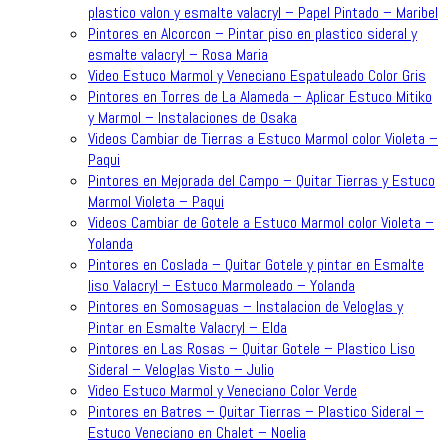
plastico valon y esmalte valacryl – Papel Pintado – Maribel
Pintores en Alcorcon – Pintar piso en plastico sideral y
esmalte valacryl – Rosa Maria
Video Estuco Marmol y Veneciano Espatuleado Color Gris
Pintores en Torres de La Alameda – Aplicar Estuco Mitiko
y Marmol – Instalaciones de Osaka
Videos Cambiar de Tierras a Estuco Marmol color Violeta –
Paqui
Pintores en Mejorada del Campo – Quitar Tierras y Estuco
Marmol Violeta – Paqui
Videos Cambiar de Gotele a Estuco Marmol color Violeta –
Yolanda
Pintores en Coslada – Quitar Gotele y pintar en Esmalte
liso Valacryl – Estuco Marmoleado – Yolanda
Pintores en Somosaguas – Instalacion de Veloglas y
Pintar en Esmalte Valacryl – Elda
Pintores en Las Rosas – Quitar Gotele – Plastico Liso
Sideral – Veloglas Visto – Julio
Video Estuco Marmol y Veneciano Color Verde
Pintores en Batres – Quitar Tierras – Plastico Sideral –
Estuco Veneciano en Chalet – Noelia