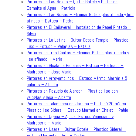
Pintores en Las Rozas – Quitar Gotele y Pintar en
Esmalte al Agua – Patricia
Pintores en Las Rosas – Eliminar Gotele plastificado y liso
afinado – Estuco – Pedro
Pintores en El Cañaveral – Instalacion de Papel Pintado –
Silvia
Pintores en La Latina – Quitar Gotele Temple – Plastico
Liso – Estuco – Veloglas – Natalia
Pintores en Tres Cantos – Eliminar Gotele plastificado y
liso afinado – Maria
Pintores en Alcala de Henares – Estuco – Perleado –
Madreperla – Jose Maria
Pintores en Arroyomolinos – Estuco Mármol Marrón a 5
colores – Alberto
Pintores en Pozuelo de Alarcon – Plastico liso con
veloglas y laca – Alberto
Pintores en Talamanca del Jarama – Pintar 720 m2 en
Plastico liso Sideral – Estuco Marmol en Chalet – Pablo
Pintores en Ugena – Aplicar Estuco Veneciano y
Madreperla – Mario
Pintores en Usera – Quitar Gotele – Plastico Sideral –
Estuco Marmol en Piso – Carlos