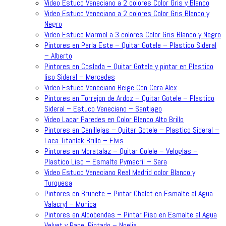
Video Estuco Veneciano a 2 colores Color Gris y Blanco
Video Estuco Veneciano a 2 colores Color Gris Blanco y
Negro
Video Estuco Marmol a 3 colores Color Gris Blanco y Negro
Pintores en Parla Este – Quitar Gotele – Plastico Sideral
– Alberto
Pintores en Coslada – Quitar Gotele y pintar en Plastico
liso Sideral – Mercedes
Video Estuco Veneciano Beige Con Cera Alex
Pintores en Torrejon de Ardoz – Quitar Gotele – Plastico
Sideral – Estuco Veneciano – Santiago
Video Lacar Paredes en Color Blanco Alto Brillo
Pintores en Canillejas – Quitar Gotele – Plastico Sideral –
Laca Titanlak Brillo – Elvis
Pintores en Moratalaz – Quitar Golele – Veloglas –
Plastico Liso – Esmalte Pymacril – Sara
Video Estuco Veneciano Real Madrid color Blanco y
Turquesa
Pintores en Brunete – Pintar Chalet en Esmalte al Agua
Valacryl – Monica
Pintores en Alcobendas – Pintar Piso en Esmalte al Agua
Velvet y Papel Pintado – Noelia