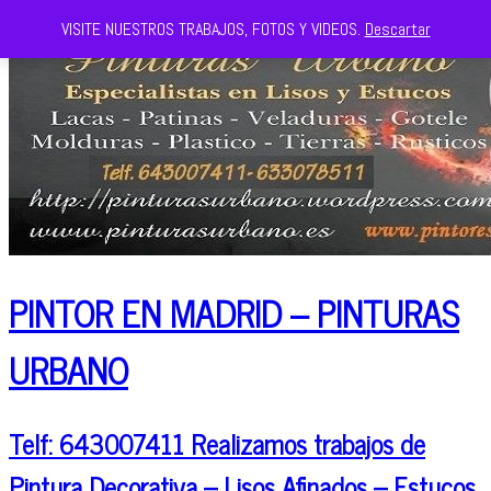
VISITE NUESTROS TRABAJOS, FOTOS Y VIDEOS.
Descartar
PINTOR EN MADRID – PINTURAS
URBANO
Telf: 643007411 Realizamos trabajos de
Pintura Decorativa – Lisos Afinados – Estucos