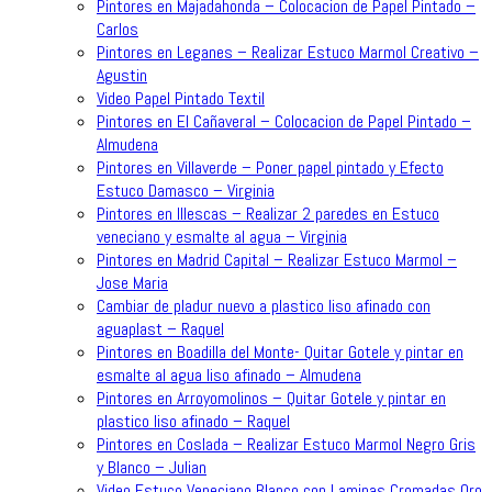
Pintores en Majadahonda – Colocacion de Papel Pintado –
Carlos
Pintores en Leganes – Realizar Estuco Marmol Creativo –
Agustin
Video Papel Pintado Textil
Pintores en El Cañaveral – Colocacion de Papel Pintado –
Almudena
Pintores en Villaverde – Poner papel pintado y Efecto
Estuco Damasco – Virginia
Pintores en Illescas – Realizar 2 paredes en Estuco
veneciano y esmalte al agua – Virginia
Pintores en Madrid Capital – Realizar Estuco Marmol –
Jose Maria
Cambiar de pladur nuevo a plastico liso afinado con
aguaplast – Raquel
Pintores en Boadilla del Monte- Quitar Gotele y pintar en
esmalte al agua liso afinado – Almudena
Pintores en Arroyomolinos – Quitar Gotele y pintar en
plastico liso afinado – Raquel
Pintores en Coslada – Realizar Estuco Marmol Negro Gris
y Blanco – Julian
Video Estuco Veneciano Blanco con Laminas Cromadas Oro