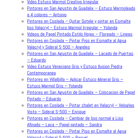
Video Estuco Marmol Creativo Irregular
Pintores en San Agustin de Guadalix – Estuco Marmoleado
a 4 colores – Antonio
Pintores en Coslada – Quitar Gotele y pintar en Esmalte
liso Valacryl – Estuco Marmol Irregular – Yolanda
Videos de Papel Pintado Estilo Hojas – Floreado – Lineas
Pintores en Coslada – Pintar Piso en Esmalte al Agua
Valacryl y Sideral S-500 – Angeles
Pintores en San Agustin de Guadalix – Lacado de Puertas
– Eduardo
Video Estuco Veneciano Gris y Estuco Ilusion Piedra
Contemporanea
Pintores en Villalbilla – Aplicar Estuco Mineral Gris –
Estuco Marmol Gris – Yolanda
Pintores en San Agustin de Guadalix – Colocacion de Papel
Pintado – Eduardo
Pintores en Coslada – Pintar chalet en Valacryl – Veloglas
Visto – Sideral S-500 – Enrique
Pintores en Coslada – Cambiar de liso normal a Liso
Afinado – Laca – Papel pintado – Sandra
Pintores en Coslada – Pintar Piso en Esmalte al Agua
Valacryl y Sideral S-500 – Raquel