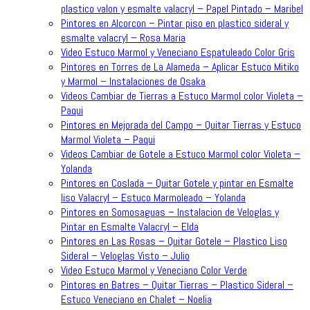
plastico valon y esmalte valacryl – Papel Pintado – Maribel
Pintores en Alcorcon – Pintar piso en plastico sideral y
esmalte valacryl – Rosa Maria
Video Estuco Marmol y Veneciano Espatuleado Color Gris
Pintores en Torres de La Alameda – Aplicar Estuco Mitiko
y Marmol – Instalaciones de Osaka
Videos Cambiar de Tierras a Estuco Marmol color Violeta –
Paqui
Pintores en Mejorada del Campo – Quitar Tierras y Estuco
Marmol Violeta – Paqui
Videos Cambiar de Gotele a Estuco Marmol color Violeta –
Yolanda
Pintores en Coslada – Quitar Gotele y pintar en Esmalte
liso Valacryl – Estuco Marmoleado – Yolanda
Pintores en Somosaguas – Instalacion de Veloglas y
Pintar en Esmalte Valacryl – Elda
Pintores en Las Rosas – Quitar Gotele – Plastico Liso
Sideral – Veloglas Visto – Julio
Video Estuco Marmol y Veneciano Color Verde
Pintores en Batres – Quitar Tierras – Plastico Sideral –
Estuco Veneciano en Chalet – Noelia