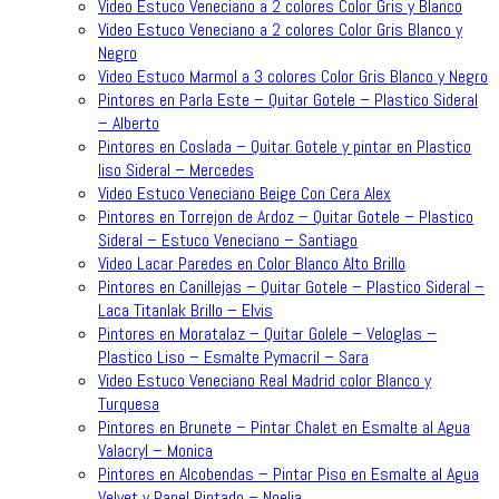
Video Estuco Veneciano a 2 colores Color Gris y Blanco
Video Estuco Veneciano a 2 colores Color Gris Blanco y
Negro
Video Estuco Marmol a 3 colores Color Gris Blanco y Negro
Pintores en Parla Este – Quitar Gotele – Plastico Sideral
– Alberto
Pintores en Coslada – Quitar Gotele y pintar en Plastico
liso Sideral – Mercedes
Video Estuco Veneciano Beige Con Cera Alex
Pintores en Torrejon de Ardoz – Quitar Gotele – Plastico
Sideral – Estuco Veneciano – Santiago
Video Lacar Paredes en Color Blanco Alto Brillo
Pintores en Canillejas – Quitar Gotele – Plastico Sideral –
Laca Titanlak Brillo – Elvis
Pintores en Moratalaz – Quitar Golele – Veloglas –
Plastico Liso – Esmalte Pymacril – Sara
Video Estuco Veneciano Real Madrid color Blanco y
Turquesa
Pintores en Brunete – Pintar Chalet en Esmalte al Agua
Valacryl – Monica
Pintores en Alcobendas – Pintar Piso en Esmalte al Agua
Velvet y Papel Pintado – Noelia