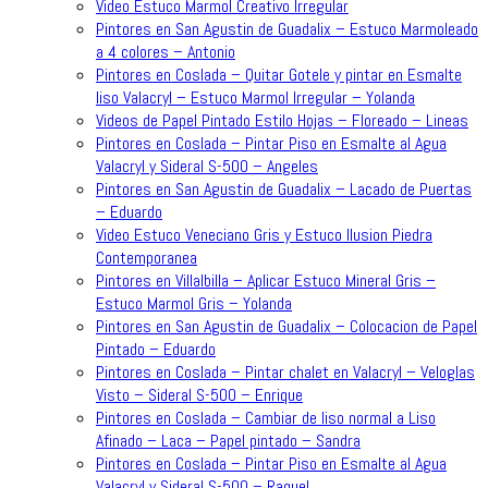
Video Estuco Marmol Creativo Irregular
Pintores en San Agustin de Guadalix – Estuco Marmoleado
a 4 colores – Antonio
Pintores en Coslada – Quitar Gotele y pintar en Esmalte
liso Valacryl – Estuco Marmol Irregular – Yolanda
Videos de Papel Pintado Estilo Hojas – Floreado – Lineas
Pintores en Coslada – Pintar Piso en Esmalte al Agua
Valacryl y Sideral S-500 – Angeles
Pintores en San Agustin de Guadalix – Lacado de Puertas
– Eduardo
Video Estuco Veneciano Gris y Estuco Ilusion Piedra
Contemporanea
Pintores en Villalbilla – Aplicar Estuco Mineral Gris –
Estuco Marmol Gris – Yolanda
Pintores en San Agustin de Guadalix – Colocacion de Papel
Pintado – Eduardo
Pintores en Coslada – Pintar chalet en Valacryl – Veloglas
Visto – Sideral S-500 – Enrique
Pintores en Coslada – Cambiar de liso normal a Liso
Afinado – Laca – Papel pintado – Sandra
Pintores en Coslada – Pintar Piso en Esmalte al Agua
Valacryl y Sideral S-500 – Raquel