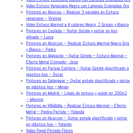
Video Estuco Veneciano Negro con Laminas Cromadas Oro
Pintores en Illescas – Realizar 3 paredes en Estuco
veneciano – Virginia
Video Estuco Marmol a 4 colores Negro, 2 Grises y Blanco
Pintores en Coslada – Quitar Gotele y pintar en liso
afinado – Luisa
Pintores en Alcorcon – Realizar Estuco Marmol Negro Gris
y Blanco – Pedro
Pintores en Alalpardo – Quitar Gotele – Estuco Marmol –
Efecto Metal Cromado– Jose
Pintores en Parque Coimbra – Quitar Gotele plastificado a
plastico liso – Oscar
Pintores en Galapagar – Quitar gotele plastificado y pintar
en plástico liso – Mirian
Pintores en Madrid – Lijado de estuco y pulido en 200m2
– Maximo
Pintores en Villalbilla – Realizar Estuco Marmol – Efecto
Metal – Piedra Partida – Yolanda
Pintores en Alcorcon – Quitar gotele plastificado y pintar
en plástico liso – Yolanda
Video Papel Pintado Flores