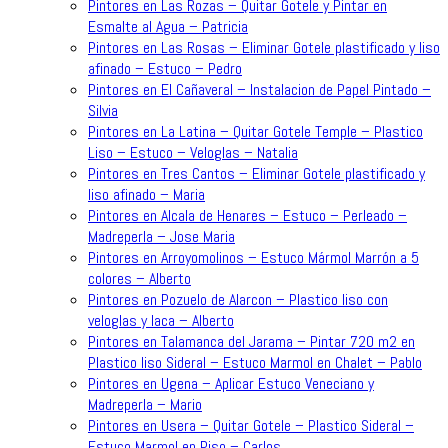
Pintores en Las Rozas – Quitar Gotele y Pintar en
Esmalte al Agua – Patricia
Pintores en Las Rosas – Eliminar Gotele plastificado y liso
afinado – Estuco – Pedro
Pintores en El Cañaveral – Instalacion de Papel Pintado –
Silvia
Pintores en La Latina – Quitar Gotele Temple – Plastico
Liso – Estuco – Veloglas – Natalia
Pintores en Tres Cantos – Eliminar Gotele plastificado y
liso afinado – Maria
Pintores en Alcala de Henares – Estuco – Perleado –
Madreperla – Jose Maria
Pintores en Arroyomolinos – Estuco Mármol Marrón a 5
colores – Alberto
Pintores en Pozuelo de Alarcon – Plastico liso con
veloglas y laca – Alberto
Pintores en Talamanca del Jarama – Pintar 720 m2 en
Plastico liso Sideral – Estuco Marmol en Chalet – Pablo
Pintores en Ugena – Aplicar Estuco Veneciano y
Madreperla – Mario
Pintores en Usera – Quitar Gotele – Plastico Sideral –
Estuco Marmol en Piso – Carlos