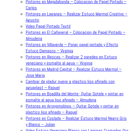
Pintores en Majadahonda – Colocacion de Papel Pintado –
Carlos
Pintores en Leganes – Realizar Estuco Marmol Creativo –
Agustin
Video Papel Pintado Textil
Pintores en El Cañaveral – Colocacion de Papel Pintado –
Almudena
Pintores en Villaverde – Poner papel pintado y Efecto
Estuco Damasco – Virginia
Pintores en Illescas – Realizar 2 paredes en Estuco
veneciano y esmalte al agua – Virginia
Pintores en Madrid Capital – Realizar Estuco Marmol –
Jose Maria
Cambiar de pladur nuevo a plastico liso afinado con
aguaplast – Raquel
Pintores en Boadilla del Monte- Quitar Gotele y pintar en
esmalte al agua liso afinado – Almudena
Pintores en Arroyomolinos – Quitar Gotele y pintar en
plastico liso afinado – Raquel
Pintores en Coslada – Realizar Estuco Marmol Negro Gris
y Blanco – Julian
Video Estuco Veneciano Blanco con Laminas Cromadas Oro