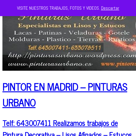
VISITE NUESTROS TRABAJOS, FOTOS Y VIDEOS.
Descartar
PINTOR EN MADRID – PINTURAS
URBANO
Telf: 643007411 Realizamos trabajos de
Pintura Decorativa – Lisos Afinados – Estucos