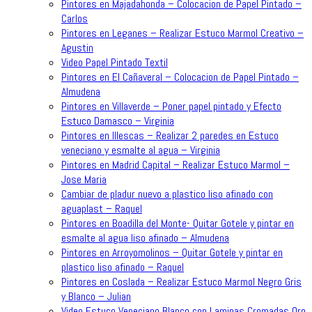
Pintores en Majadahonda – Colocacion de Papel Pintado –
Carlos
Pintores en Leganes – Realizar Estuco Marmol Creativo –
Agustin
Video Papel Pintado Textil
Pintores en El Cañaveral – Colocacion de Papel Pintado –
Almudena
Pintores en Villaverde – Poner papel pintado y Efecto
Estuco Damasco – Virginia
Pintores en Illescas – Realizar 2 paredes en Estuco
veneciano y esmalte al agua – Virginia
Pintores en Madrid Capital – Realizar Estuco Marmol –
Jose Maria
Cambiar de pladur nuevo a plastico liso afinado con
aguaplast – Raquel
Pintores en Boadilla del Monte- Quitar Gotele y pintar en
esmalte al agua liso afinado – Almudena
Pintores en Arroyomolinos – Quitar Gotele y pintar en
plastico liso afinado – Raquel
Pintores en Coslada – Realizar Estuco Marmol Negro Gris
y Blanco – Julian
Video Estuco Veneciano Blanco con Laminas Cromadas Oro