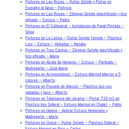
Pintores en Las Rozas – Quitar Gotele y Pintar en
Esmalte al Agua – Patricia
Pintores en Las Rosas – Eliminar Gotele plastificado y liso
afinado – Estuco – Pedro
Pintores en El Cañaveral – Instalacion de Papel Pintado –
Silvia
Pintores en La Latina – Quitar Gotele Temple – Plastico
Liso – Estuco – Veloglas – Natalia
Pintores en Tres Cantos – Eliminar Gotele plastificado y
liso afinado – Maria
Pintores en Alcala de Henares – Estuco – Perleado –
Madreperla – Jose Maria
Pintores en Arroyomolinos – Estuco Mármol Marrón a 5
colores – Alberto
Pintores en Pozuelo de Alarcon – Plastico liso con
veloglas y laca – Alberto
Pintores en Talamanca del Jarama – Pintar 720 m2 en
Plastico liso Sideral – Estuco Marmol en Chalet – Pablo
Pintores en Ugena – Aplicar Estuco Veneciano y
Madreperla – Mario
Pintores en Usera – Quitar Gotele – Plastico Sideral –
Estuco Marmol en Piso – Carlos