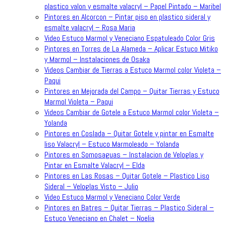
plastico valon y esmalte valacryl – Papel Pintado – Maribel
Pintores en Alcorcon – Pintar piso en plastico sideral y
esmalte valacryl – Rosa Maria
Video Estuco Marmol y Veneciano Espatuleado Color Gris
Pintores en Torres de La Alameda – Aplicar Estuco Mitiko
y Marmol – Instalaciones de Osaka
Videos Cambiar de Tierras a Estuco Marmol color Violeta –
Paqui
Pintores en Mejorada del Campo – Quitar Tierras y Estuco
Marmol Violeta – Paqui
Videos Cambiar de Gotele a Estuco Marmol color Violeta –
Yolanda
Pintores en Coslada – Quitar Gotele y pintar en Esmalte
liso Valacryl – Estuco Marmoleado – Yolanda
Pintores en Somosaguas – Instalacion de Veloglas y
Pintar en Esmalte Valacryl – Elda
Pintores en Las Rosas – Quitar Gotele – Plastico Liso
Sideral – Veloglas Visto – Julio
Video Estuco Marmol y Veneciano Color Verde
Pintores en Batres – Quitar Tierras – Plastico Sideral –
Estuco Veneciano en Chalet – Noelia