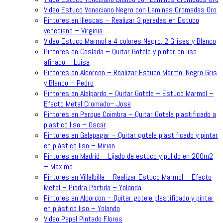
Video Estuco Veneciano Negro con Laminas Cromadas Oro
Pintores en Illescas – Realizar 3 paredes en Estuco
veneciano – Virginia
Video Estuco Marmol a 4 colores Negro, 2 Grises y Blanco
Pintores en Coslada – Quitar Gotele y pintar en liso
afinado – Luisa
Pintores en Alcorcon – Realizar Estuco Marmol Negro Gris
y Blanco – Pedro
Pintores en Alalpardo – Quitar Gotele – Estuco Marmol –
Efecto Metal Cromado– Jose
Pintores en Parque Coimbra – Quitar Gotele plastificado a
plastico liso – Oscar
Pintores en Galapagar – Quitar gotele plastificado y pintar
en plástico liso – Mirian
Pintores en Madrid – Lijado de estuco y pulido en 200m2
– Maximo
Pintores en Villalbilla – Realizar Estuco Marmol – Efecto
Metal – Piedra Partida – Yolanda
Pintores en Alcorcon – Quitar gotele plastificado y pintar
en plástico liso – Yolanda
Video Papel Pintado Flores