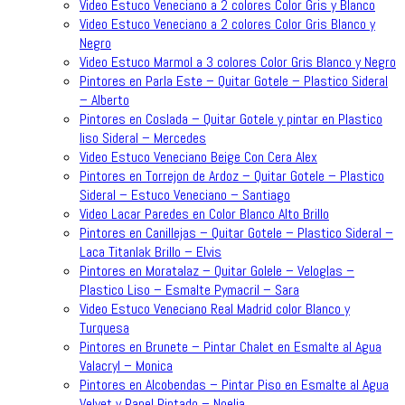
Video Estuco Veneciano a 2 colores Color Gris y Blanco
Video Estuco Veneciano a 2 colores Color Gris Blanco y
Negro
Video Estuco Marmol a 3 colores Color Gris Blanco y Negro
Pintores en Parla Este – Quitar Gotele – Plastico Sideral
– Alberto
Pintores en Coslada – Quitar Gotele y pintar en Plastico
liso Sideral – Mercedes
Video Estuco Veneciano Beige Con Cera Alex
Pintores en Torrejon de Ardoz – Quitar Gotele – Plastico
Sideral – Estuco Veneciano – Santiago
Video Lacar Paredes en Color Blanco Alto Brillo
Pintores en Canillejas – Quitar Gotele – Plastico Sideral –
Laca Titanlak Brillo – Elvis
Pintores en Moratalaz – Quitar Golele – Veloglas –
Plastico Liso – Esmalte Pymacril – Sara
Video Estuco Veneciano Real Madrid color Blanco y
Turquesa
Pintores en Brunete – Pintar Chalet en Esmalte al Agua
Valacryl – Monica
Pintores en Alcobendas – Pintar Piso en Esmalte al Agua
Velvet y Papel Pintado – Noelia