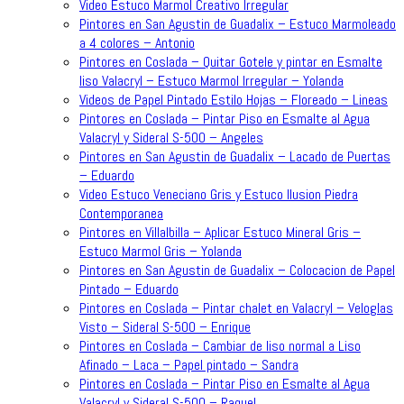
Video Estuco Marmol Creativo Irregular
Pintores en San Agustin de Guadalix – Estuco Marmoleado
a 4 colores – Antonio
Pintores en Coslada – Quitar Gotele y pintar en Esmalte
liso Valacryl – Estuco Marmol Irregular – Yolanda
Videos de Papel Pintado Estilo Hojas – Floreado – Lineas
Pintores en Coslada – Pintar Piso en Esmalte al Agua
Valacryl y Sideral S-500 – Angeles
Pintores en San Agustin de Guadalix – Lacado de Puertas
– Eduardo
Video Estuco Veneciano Gris y Estuco Ilusion Piedra
Contemporanea
Pintores en Villalbilla – Aplicar Estuco Mineral Gris –
Estuco Marmol Gris – Yolanda
Pintores en San Agustin de Guadalix – Colocacion de Papel
Pintado – Eduardo
Pintores en Coslada – Pintar chalet en Valacryl – Veloglas
Visto – Sideral S-500 – Enrique
Pintores en Coslada – Cambiar de liso normal a Liso
Afinado – Laca – Papel pintado – Sandra
Pintores en Coslada – Pintar Piso en Esmalte al Agua
Valacryl y Sideral S-500 – Raquel