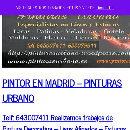
VISITE NUESTROS TRABAJOS, FOTOS Y VIDEOS.
Descartar
PINTOR EN MADRID – PINTURAS
URBANO
Telf: 643007411 Realizamos trabajos de
Pintura Decorativa – Lisos Afinados – Estucos