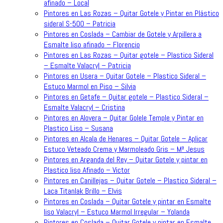
afinado – Local
Pintores en Las Rozas – Quitar Gotele y Pintar en Plástico
sideral S-500 – Patricia
Pintores en Coslada – Cambiar de Gotele y Arpillera a
Esmalte liso afinado – Florencio
Pintores en Las Rozas – Quitar gotele – Plastico Sideral
– Esmalte Valacryl – Patricia
Pintores en Usera – Quitar Gotele – Plastico Sideral –
Estuco Marmol en Piso – Silvia
Pintores en Getafe – Quitar gotele – Plastico Sideral –
Esmalte Valacryl – Cristina
Pintores en Alovera – Quitar Golele Temple y Pintar en
Plastico Liso – Susana
Pintores en Alcala de Henares – Quitar Gotele – Aplicar
Estuco Veteado Crema y Marmoleado Gris – Mª Jesus
Pintores en Arganda del Rey – Quitar Gotele y pintar en
Plastico liso Afinado – Victor
Pintores en Canillejas – Quitar Gotele – Plastico Sideral –
Laca Titanlak Brillo – Elvis
Pintores en Coslada – Quitar Gotele y pintar en Esmalte
liso Valacryl – Estuco Marmol Irregular – Yolanda
Pintores en Coslada – Quitar Gotele y pintar en Esmalte