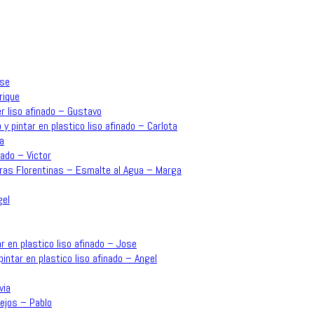
ose
rique
r liso afinado – Gustavo
 y pintar en plastico liso afinado – Carlota
a
ado – Victor
rras Florentinas – Esmalte al Agua – Marga
gel
r en plastico liso afinado – Jose
intar en plastico liso afinado – Angel
via
ejos – Pablo