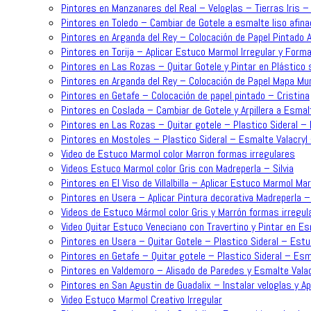
Pintores en Manzanares del Real – Veloglas – Tierras Iris 
Pintores en Toledo – Cambiar de Gotele a esmalte liso afina
Pintores en Arganda del Rey – Colocación de Papel Pintado 
Pintores en Torija – Aplicar Estuco Marmol Irregular y For
Pintores en Las Rozas – Quitar Gotele y Pintar en Plástico 
Pintores en Arganda del Rey – Colocación de Papel Mapa Mun
Pintores en Getafe – Colocación de papel pintado – Cristina
Pintores en Coslada – Cambiar de Gotele y Arpillera a Esmalt
Pintores en Las Rozas – Quitar gotele – Plastico Sideral – 
Pintores en Mostoles – Plastico Sideral – Esmalte Valacryl
Video de Estuco Marmol color Marron formas irregulares
Videos Estuco Marmol color Gris con Madreperla – Silvia
Pintores en El Viso de Villalbilla – Aplicar Estuco Marmol Ma
Pintores en Usera – Aplicar Pintura decorativa Madreperla – 
Videos de Estuco Mármol color Gris y Marrón formas irregul
Video Quitar Estuco Veneciano con Travertino y Pintar en Es
Pintores en Usera – Quitar Gotele – Plastico Sideral – Estu
Pintores en Getafe – Quitar gotele – Plastico Sideral – Esma
Pintores en Valdemoro – Alisado de Paredes y Esmalte Valac
Pintores en San Agustin de Guadalix – Instalar veloglas y A
Video Estuco Marmol Creativo Irregular