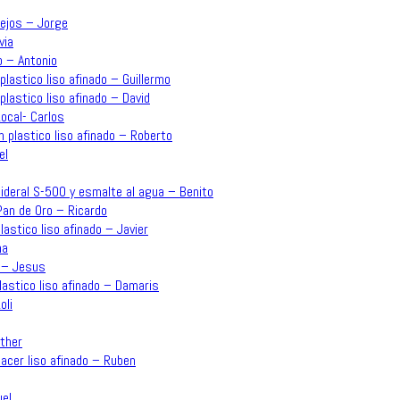
lejos – Jorge
via
o – Antonio
plastico liso afinado – Guillermo
plastico liso afinado – David
ocal- Carlos
n plastico liso afinado – Roberto
el
o Sideral S-500 y esmalte al agua – Benito
an de Oro – Ricardo
plastico liso afinado – Javier
na
o – Jesus
plastico liso afinado – Damaris
oli
sther
acer liso afinado – Ruben
uel