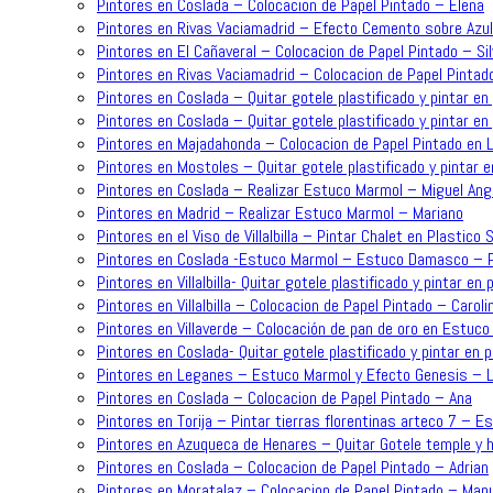
Pintores en Coslada – Colocacion de Papel Pintado – Elena
Pintores en Rivas Vaciamadrid – Efecto Cemento sobre Azu
Pintores en El Cañaveral – Colocacion de Papel Pintado – Sil
Pintores en Rivas Vaciamadrid – Colocacion de Papel Pintad
Pintores en Coslada – Quitar gotele plastificado y pintar en 
Pintores en Coslada – Quitar gotele plastificado y pintar en 
Pintores en Majadahonda – Colocacion de Papel Pintado en L
Pintores en Mostoles – Quitar gotele plastificado y pintar e
Pintores en Coslada – Realizar Estuco Marmol – Miguel Ang
Pintores en Madrid – Realizar Estuco Marmol – Mariano
Pintores en el Viso de Villalbilla – Pintar Chalet en Plastic
Pintores en Coslada -Estuco Marmol – Estuco Damasco – P
Pintores en Villalbilla- Quitar gotele plastificado y pintar en 
Pintores en Villalbilla – Colocacion de Papel Pintado – Caroli
Pintores en Villaverde – Colocación de pan de oro en Estuc
Pintores en Coslada- Quitar gotele plastificado y pintar en 
Pintores en Leganes – Estuco Marmol y Efecto Genesis – L
Pintores en Coslada – Colocacion de Papel Pintado – Ana
Pintores en Torija – Pintar tierras florentinas arteco 7 – E
Pintores en Azuqueca de Henares – Quitar Gotele temple y h
Pintores en Coslada – Colocacion de Papel Pintado – Adrian
Pintores en Moratalaz – Colocacion de Papel Pintado – Man