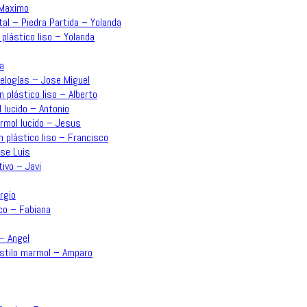
 Maximo
tal – Piedra Partida – Yolanda
 plástico liso – Yolanda
a
Veloglas – Jose Miguel
n plástico liso – Alberto
 lucido – Antonio
ármol lucido – Jesus
n plástico liso – Francisco
ose Luis
ivo – Javi
rgio
co – Fabiana
 – Angel
estilo marmol – Amparo