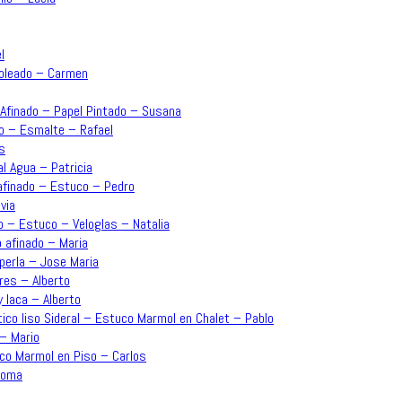
l
moleado – Carmen
o Afinado – Papel Pintado – Susana
ado – Esmalte – Rafael
s
l Agua – Patricia
 afinado – Estuco – Pedro
via
o – Estuco – Veloglas – Natalia
o afinado – Maria
perla – Jose Maria
res – Alberto
y laca – Alberto
ico liso Sideral – Estuco Marmol en Chalet – Pablo
 – Mario
uco Marmol en Piso – Carlos
aloma