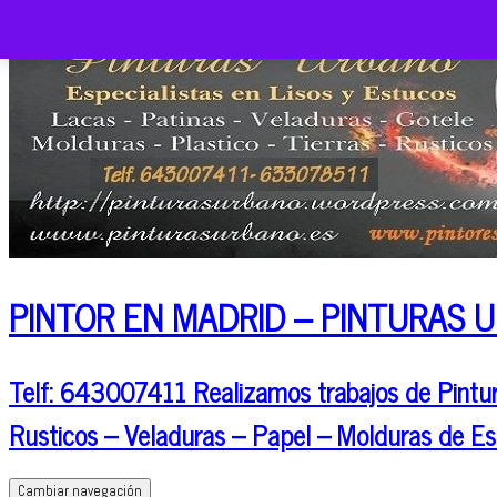
PINTOR EN MADRID – PINTURAS 
Telf: 643007411 Realizamos trabajos de Pintura
Rusticos – Veladuras – Papel – Molduras de Es
Cambiar navegación