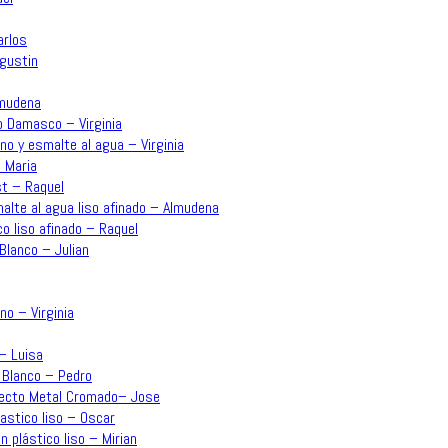
arlos
Agustin
lmudena
o Damasco – Virginia
no y esmalte al agua – Virginia
 Maria
st – Raquel
malte al agua liso afinado – Almudena
co liso afinado – Raquel
Blanco – Julian
no – Virginia
 – Luisa
 Blanco – Pedro
Efecto Metal Cromado– Jose
lastico liso – Oscar
n plástico liso – Mirian