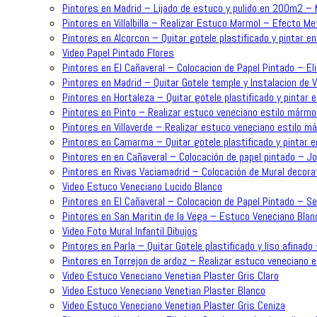
Pintores en Madrid – Lijado de estuco y pulido en 200m2 –
Pintores en Villalbilla – Realizar Estuco Marmol – Efecto Me
Pintores en Alcorcon – Quitar gotele plastificado y pintar en
Video Papel Pintado Flores
Pintores en El Cañaveral – Colocacion de Papel Pintado – Eli
Pintores en Madrid – Quitar Gotele temple y Instalacion de 
Pintores en Hortaleza – Quitar gotele plastificado y pintar e
Pintores en Pinto – Realizar estuco veneciano estilo mármol
Pintores en Villaverde – Realizar estuco veneciano estilo m
Pintores en Camarma – Quitar gotele plastificado y pintar e
Pintores en en Cañaveral – Colocación de papel pintado – J
Pintores en Rivas Vaciamadrid – Colocación de Mural decorat
Video Estuco Veneciano Lucido Blanco
Pintores en El Cañaveral – Colocacion de Papel Pintado – Se
Pintores en San Maritin de la Vega – Estuco Veneciano Blan
Video Foto Mural Infantil Dibujos
Pintores en Parla – Quitar Gotele plastificado y liso afinado
Pintores en Torrejon de ardoz – Realizar estuco veneciano 
Video Estuco Veneciano Venetian Plaster Gris Claro
Video Estuco Veneciano Venetian Plaster Blanco
Video Estuco Veneciano Venetian Plaster Gris Ceniza