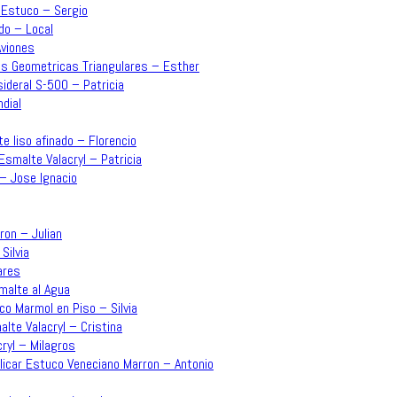
– Estuco – Sergio
do – Local
Aviones
mas Geometricas Triangulares – Esther
sideral S-500 – Patricia
dial
e liso afinado – Florencio
Esmalte Valacryl – Patricia
 – Jose Ignacio
rron – Julian
Silvia
ares
malte al Agua
co Marmol en Piso – Silvia
lte Valacryl – Cristina
ryl – Milagros
plicar Estuco Veneciano Marron – Antonio