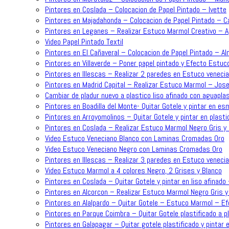
Pintores en Coslada – Colocacion de Papel Pintado – Ivette
Pintores en Majadahonda – Colocacion de Papel Pintado – C
Pintores en Leganes – Realizar Estuco Marmol Creativo – 
Video Papel Pintado Textil
Pintores en El Cañaveral – Colocacion de Papel Pintado – A
Pintores en Villaverde – Poner papel pintado y Efecto Estuc
Pintores en Illescas – Realizar 2 paredes en Estuco venecia
Pintores en Madrid Capital – Realizar Estuco Marmol – Jose
Cambiar de pladur nuevo a plastico liso afinado con aguapla
Pintores en Boadilla del Monte- Quitar Gotele y pintar en es
Pintores en Arroyomolinos – Quitar Gotele y pintar en plasti
Pintores en Coslada – Realizar Estuco Marmol Negro Gris y 
Video Estuco Veneciano Blanco con Laminas Cromadas Oro
Video Estuco Veneciano Negro con Laminas Cromadas Oro
Pintores en Illescas – Realizar 3 paredes en Estuco venecia
Video Estuco Marmol a 4 colores Negro, 2 Grises y Blanco
Pintores en Coslada – Quitar Gotele y pintar en liso afinado
Pintores en Alcorcon – Realizar Estuco Marmol Negro Gris y
Pintores en Alalpardo – Quitar Gotele – Estuco Marmol – 
Pintores en Parque Coimbra – Quitar Gotele plastificado a p
Pintores en Galapagar – Quitar gotele plastificado y pintar e