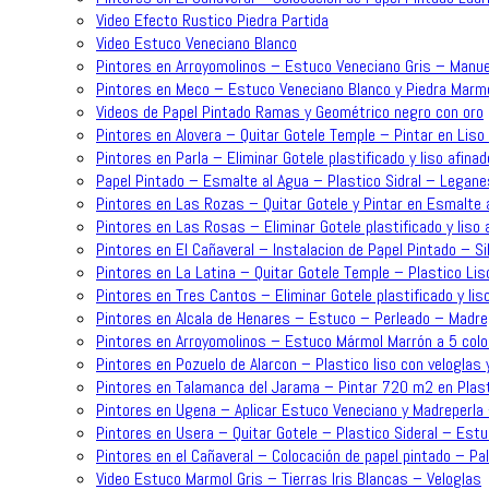
Video Efecto Rustico Piedra Partida
Video Estuco Veneciano Blanco
Pintores en Arroyomolinos – Estuco Veneciano Gris – Manue
Pintores en Meco – Estuco Veneciano Blanco y Piedra Mar
Videos de Papel Pintado Ramas y Geométrico negro con oro
Pintores en Alovera – Quitar Gotele Temple – Pintar en Lis
Pintores en Parla – Eliminar Gotele plastificado y liso afin
Papel Pintado – Esmalte al Agua – Plastico Sidral – Legane
Pintores en Las Rozas – Quitar Gotele y Pintar en Esmalte a
Pintores en Las Rosas – Eliminar Gotele plastificado y liso
Pintores en El Cañaveral – Instalacion de Papel Pintado – Sil
Pintores en La Latina – Quitar Gotele Temple – Plastico Lis
Pintores en Tres Cantos – Eliminar Gotele plastificado y lis
Pintores en Alcala de Henares – Estuco – Perleado – Madre
Pintores en Arroyomolinos – Estuco Mármol Marrón a 5 colo
Pintores en Pozuelo de Alarcon – Plastico liso con veloglas 
Pintores en Talamanca del Jarama – Pintar 720 m2 en Plast
Pintores en Ugena – Aplicar Estuco Veneciano y Madreperla
Pintores en Usera – Quitar Gotele – Plastico Sideral – Est
Pintores en el Cañaveral – Colocación de papel pintado – P
Video Estuco Marmol Gris – Tierras Iris Blancas – Veloglas