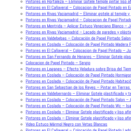
Pintores en Hortaleza – Eliminar Gotele temple pintar liso 
Pintores en El Cañaveral – Colocacion de Papel Pintado en 
Pintores en Rivas Vaciamadrid – Eliminar gotele al temple y 
Pintores en Rivas Vaciamadrid – Colocacion de Papel Pintad
Pintores en Mentrida – Aplicar Estuco Veneciano Blanco – 
Pintores en Rivas Vaciamadrid – Lacado de paredes y plásti
Pintores en Valdebebas – Colocación de Papel Pintado Salo
Pintores en Coslada – Colocación de Papel Pintado Madera P
Pintores en El Cañaveral – Colocacion de Papel Pintado – J
Pintores en San Fernando de Henares – Eliminar Gotele plast
Colocacion de Papel Pintado – Sergio
Pintores en Leganes – Efecto Veladura sobre Brisa del Tiem
Pintores en Coslada – Colocación de Papel Pintado Hormigo
Pintores en Coslada – Colocación de Papel Pintado Habitaci
Pintores en San Sebastian de los Reyes – Pintar en Tierras 
Pintores en Valdebernardo – Eliminar Gotele plastificado y t
Pintores en Coslada – Colocación de Papel Pintado Salon – 
Pintores en Coslada – Colocación de Papel Pintado Wc – Is
Pintores en Coslada – Eliminar Gotele plastificado y liso af
Pintores en Coslada – Eliminar Gotele plastificado y liso afi
Video Estuco Mármol Negro con Vetas Blancas
Pintores en El Cañaveral – Colocación de Papel Pintado Ladri