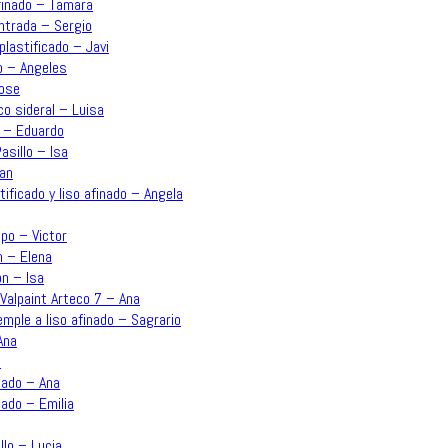
afinado – Tamara
Entrada – Sergio
plastificado – Javi
o – Angeles
Jose
co sideral – Luisa
n – Eduardo
asillo – Isa
uan
ificado y liso afinado – Angela
po – Victor
n – Elena
ón – Isa
Valpaint Arteco 7 – Ana
emple a liso afinado – Sagrario
Ana
a
inado – Ana
nado – Emilia
llo – Lucia