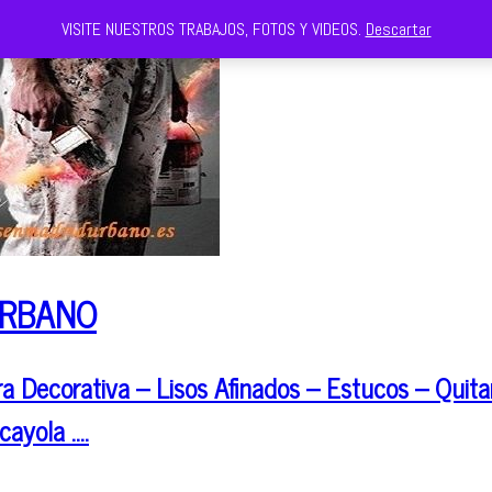
VISITE NUESTROS TRABAJOS, FOTOS Y VIDEOS.
Descartar
URBANO
 Decorativa – Lisos Afinados – Estucos – Quitar
cayola ….