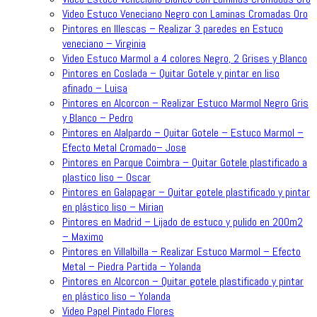
Video Estuco Veneciano Negro con Laminas Cromadas Oro
Pintores en Illescas – Realizar 3 paredes en Estuco
veneciano – Virginia
Video Estuco Marmol a 4 colores Negro, 2 Grises y Blanco
Pintores en Coslada – Quitar Gotele y pintar en liso
afinado – Luisa
Pintores en Alcorcon – Realizar Estuco Marmol Negro Gris
y Blanco – Pedro
Pintores en Alalpardo – Quitar Gotele – Estuco Marmol –
Efecto Metal Cromado– Jose
Pintores en Parque Coimbra – Quitar Gotele plastificado a
plastico liso – Oscar
Pintores en Galapagar – Quitar gotele plastificado y pintar
en plástico liso – Mirian
Pintores en Madrid – Lijado de estuco y pulido en 200m2
– Maximo
Pintores en Villalbilla – Realizar Estuco Marmol – Efecto
Metal – Piedra Partida – Yolanda
Pintores en Alcorcon – Quitar gotele plastificado y pintar
en plástico liso – Yolanda
Video Papel Pintado Flores