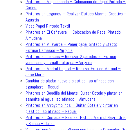
Pintores en Majadahonda – Colocacion de Papel Pintado –
Carlos
Pintores en Leganes – Realizar Estuco Marmol Creativo –
Agustin
Video Papel Pintado Textil
Pintores en El Cañaveral – Colocacion de Papel Pintado –
Almudena
Pintores en Villaverde – Poner papel pintado y Efecto
Estuco Damasco – Virginia
Pintores en Illescas – Realizar 2 paredes en Estuco
veneciano y esmalte al agua – Virginia
Pintores en Madrid Capital – Realizar Estuco Marmol –
Jose Maria
Cambiar de pladur nuevo a plastico liso afinado con
aguaplast – Raquel
Pintores en Boadilla del Monte- Quitar Gotele y pintar en
esmalte al agua liso afinado – Almudena
Pintores en Arroyomolinos – Quitar Gotele y pintar en
plastico liso afinado – Raquel
Pintores en Coslada – Realizar Estuco Marmol Negro Gris
y Blanco – Julian
Video Estuco Veneciano Blanco con Laminas Cromadas Oro