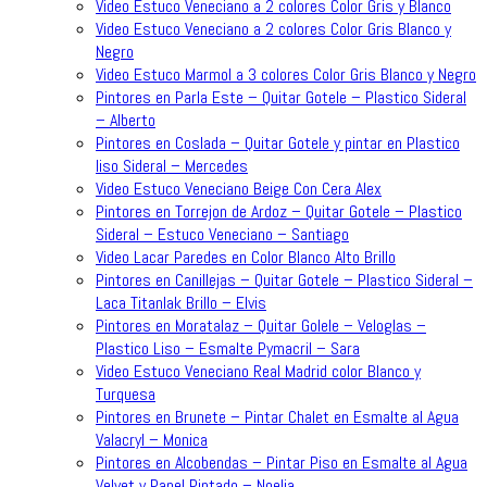
Video Estuco Veneciano a 2 colores Color Gris y Blanco
Video Estuco Veneciano a 2 colores Color Gris Blanco y
Negro
Video Estuco Marmol a 3 colores Color Gris Blanco y Negro
Pintores en Parla Este – Quitar Gotele – Plastico Sideral
– Alberto
Pintores en Coslada – Quitar Gotele y pintar en Plastico
liso Sideral – Mercedes
Video Estuco Veneciano Beige Con Cera Alex
Pintores en Torrejon de Ardoz – Quitar Gotele – Plastico
Sideral – Estuco Veneciano – Santiago
Video Lacar Paredes en Color Blanco Alto Brillo
Pintores en Canillejas – Quitar Gotele – Plastico Sideral –
Laca Titanlak Brillo – Elvis
Pintores en Moratalaz – Quitar Golele – Veloglas –
Plastico Liso – Esmalte Pymacril – Sara
Video Estuco Veneciano Real Madrid color Blanco y
Turquesa
Pintores en Brunete – Pintar Chalet en Esmalte al Agua
Valacryl – Monica
Pintores en Alcobendas – Pintar Piso en Esmalte al Agua
Velvet y Papel Pintado – Noelia