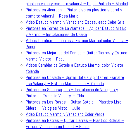
plastico valon y esmalte valacryl – Papel Pintado – Maribel
Pintores en Alcorcon – Pintar piso en plastico sideral y
esmalte valacryl – Rosa Maria
Video Estuco Marmol y Veneciano Espatuleado Color Gris
Pintores en Torres de La Alameda – Aplicar Estuco Mitiko
y Marmol – Instalaciones de Osaka
Videos Cambiar de Tierras a Estuco Marmol color Violeta –
Paqui
Pintores en Mejorada del Campo – Quitar Tierras y Estuco
Marmol Violeta – Paqui
Videos Cambiar de Gotele a Estuco Marmol color Violeta –
Yolanda
Pintores en Coslada – Quitar Gotele y pintar en Esmalte
liso Valacryl – Estuco Marmoleado – Yolanda
Pintores en Somosaguas – Instalacion de Veloglas y
Pintar en Esmalte Valacryl – Elda
Pintores en Las Rosas – Quitar Gotele – Plastico Liso
Sideral – Veloglas Visto – Julio
Video Estuco Marmol y Veneciano Color Verde
Pintores en Batres – Quitar Tierras – Plastico Sideral –
Estuco Veneciano en Chalet – Noelia