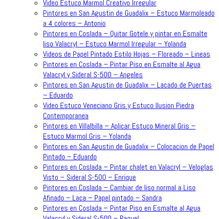
Video Estuco Marmol Creativo Irregular
Pintores en San Agustin de Guadalix – Estuco Marmoleado
a 4 colores – Antonio
Pintores en Coslada – Quitar Gotele y pintar en Esmalte
liso Valacryl – Estuco Marmol Irregular – Yolanda
Videos de Papel Pintado Estilo Hojas – Floreado – Lineas
Pintores en Coslada – Pintar Piso en Esmalte al Agua
Valacryl y Sideral S-500 – Angeles
Pintores en San Agustin de Guadalix – Lacado de Puertas
– Eduardo
Video Estuco Veneciano Gris y Estuco Ilusion Piedra
Contemporanea
Pintores en Villalbilla – Aplicar Estuco Mineral Gris –
Estuco Marmol Gris – Yolanda
Pintores en San Agustin de Guadalix – Colocacion de Papel
Pintado – Eduardo
Pintores en Coslada – Pintar chalet en Valacryl – Veloglas
Visto – Sideral S-500 – Enrique
Pintores en Coslada – Cambiar de liso normal a Liso
Afinado – Laca – Papel pintado – Sandra
Pintores en Coslada – Pintar Piso en Esmalte al Agua
Valacryl y Sideral S-500 – Raquel