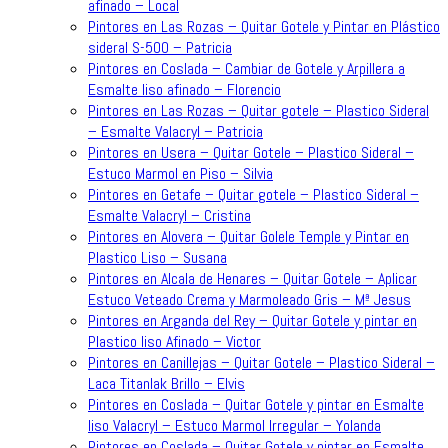
afinado – Local
Pintores en Las Rozas – Quitar Gotele y Pintar en Plástico
sideral S-500 – Patricia
Pintores en Coslada – Cambiar de Gotele y Arpillera a
Esmalte liso afinado – Florencio
Pintores en Las Rozas – Quitar gotele – Plastico Sideral
– Esmalte Valacryl – Patricia
Pintores en Usera – Quitar Gotele – Plastico Sideral –
Estuco Marmol en Piso – Silvia
Pintores en Getafe – Quitar gotele – Plastico Sideral –
Esmalte Valacryl – Cristina
Pintores en Alovera – Quitar Golele Temple y Pintar en
Plastico Liso – Susana
Pintores en Alcala de Henares – Quitar Gotele – Aplicar
Estuco Veteado Crema y Marmoleado Gris – Mª Jesus
Pintores en Arganda del Rey – Quitar Gotele y pintar en
Plastico liso Afinado – Victor
Pintores en Canillejas – Quitar Gotele – Plastico Sideral –
Laca Titanlak Brillo – Elvis
Pintores en Coslada – Quitar Gotele y pintar en Esmalte
liso Valacryl – Estuco Marmol Irregular – Yolanda
Pintores en Coslada – Quitar Gotele y pintar en Esmalte