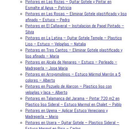
Pintores en Las Rozas – Quitar Gotele y Pintar en
Esmalte al Agua – Patricia
Pintores en Las Rosas – Eliminar Gotele plastificado y liso
afinado – Estuco – Pedro
Pintores en El Cañaveral – Instalacion de Papel Pintado –
Silvia
Pintores en La Latina – Quitar Gotele Temple – Plastico
Liso – Estuco – Veloglas – Natalia
Pintores en Tres Cantos – Eliminar Gotele plastificado y
liso afinado – Maria
Pintores en Alcala de Henares – Estuco – Perleado –
Madreperla – Jose Maria
Pintores en Arroyomolinos – Estuco Mármol Marrón a 5
colores – Alberto
Pintores en Pozuelo de Alarcon – Plastico liso con
veloglas y laca – Alberto
Pintores en Talamanca del Jarama – Pintar 720 m2 en
Plastico liso Sideral – Estuco Marmol en Chalet – Pablo
Pintores en Ugena – Aplicar Estuco Veneciano y
Madreperla – Mario
Pintores en Usera – Quitar Gotele – Plastico Sideral –
Estuco Marmol en Piso – Carlos