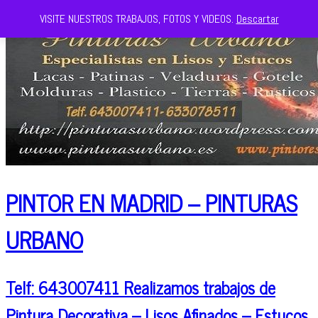
VISITE NUESTROS TRABAJOS, FOTOS Y VIDEOS.
Descartar
PINTOR EN MADRID – PINTURAS
URBANO
Telf: 643007411 Realizamos trabajos de
Pintura Decorativa – Lisos Afinados – Estucos