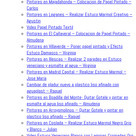
Pintores en Majadahonda – Colocacion de Papel Pintado –
Carlos
Pintores en Leganes – Realizar Estuco Marmol Creativo –
Agustin
Video Papel Pintado Textil
Pintores en El Cañaveral – Colocacion de Papel Pintado –
Almudena
Pintores en Villaverde – Poner papel pintado y Efecto
Estuco Damasco – Virginia
Pintores en Illescas – Realizar 2 paredes en Estuco
veneciano y esmalte al agua – Virginia
Pintores en Madrid Capital – Realizar Estuco Marmol –
Jose Maria
Cambiar de pladur nuevo a plastico liso afinado con
aguaplast – Raquel
Pintores en Boadilla del Monte- Quitar Gotele y pintar en
esmalte al agua liso afinado – Almudena
Pintores en Arroyomolinos – Quitar Gotele y pintar en
plastico liso afinado – Raquel
Pintores en Coslada – Realizar Estuco Marmol Negro Gris
y Blanco – Julian
Video Estuco Veneciano Blanco con Laminas Cromadas Oro