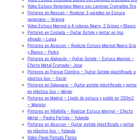
Video Estuco Veneciano Negro con Laminas Cromadas Oro
Pintores en Illescas – Realizar 3 paredes en Estuco
veneciano – Virginia
Video Estuco Marmol a 4 colores Negro, 2 Grises y Blanco
Pintores en Coslada – Quitar Gotele y pintar en liso
afinado – Luisa
Pintores en Alcorcon – Realizar Estuco Marmol Negro Gris
y Blanco – Pedro
Pintores en Alalpardo – Quitar Gotele – Estuco Marmol –
Efecto Metal Cromado– Jose
Pintores en Parque Coimbra – Quitar Gotele plastificado a
plastico liso – Oscar
Pintores en Galapagar – Quitar gotele plastificado y pintar
en plástico liso – Mirian
Pintores en Madrid – Lijado de estuco y pulido en 200m2
– Maximo
Pintores en Villalbilla – Realizar Estuco Marmol – Efecto
Metal – Piedra Partida – Yolanda
Pintores en Alcorcon – Quitar gotele plastificado y pintar
en plástico liso – Yolanda
Video Papel Pintado Flores