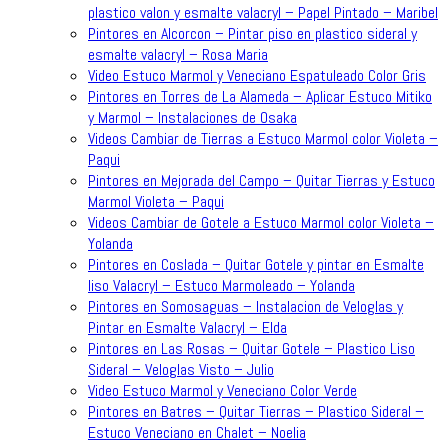
plastico valon y esmalte valacryl – Papel Pintado – Maribel
Pintores en Alcorcon – Pintar piso en plastico sideral y
esmalte valacryl – Rosa Maria
Video Estuco Marmol y Veneciano Espatuleado Color Gris
Pintores en Torres de La Alameda – Aplicar Estuco Mitiko
y Marmol – Instalaciones de Osaka
Videos Cambiar de Tierras a Estuco Marmol color Violeta –
Paqui
Pintores en Mejorada del Campo – Quitar Tierras y Estuco
Marmol Violeta – Paqui
Videos Cambiar de Gotele a Estuco Marmol color Violeta –
Yolanda
Pintores en Coslada – Quitar Gotele y pintar en Esmalte
liso Valacryl – Estuco Marmoleado – Yolanda
Pintores en Somosaguas – Instalacion de Veloglas y
Pintar en Esmalte Valacryl – Elda
Pintores en Las Rosas – Quitar Gotele – Plastico Liso
Sideral – Veloglas Visto – Julio
Video Estuco Marmol y Veneciano Color Verde
Pintores en Batres – Quitar Tierras – Plastico Sideral –
Estuco Veneciano en Chalet – Noelia