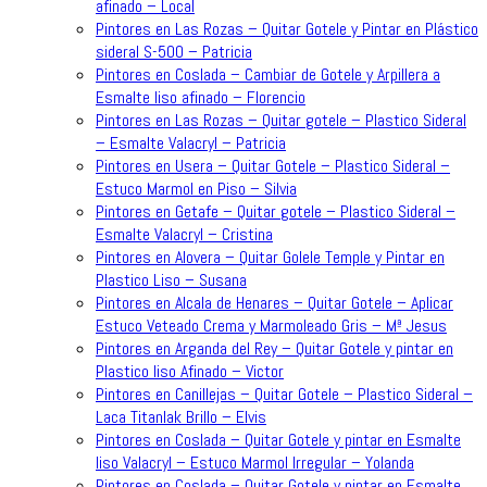
afinado – Local
Pintores en Las Rozas – Quitar Gotele y Pintar en Plástico
sideral S-500 – Patricia
Pintores en Coslada – Cambiar de Gotele y Arpillera a
Esmalte liso afinado – Florencio
Pintores en Las Rozas – Quitar gotele – Plastico Sideral
– Esmalte Valacryl – Patricia
Pintores en Usera – Quitar Gotele – Plastico Sideral –
Estuco Marmol en Piso – Silvia
Pintores en Getafe – Quitar gotele – Plastico Sideral –
Esmalte Valacryl – Cristina
Pintores en Alovera – Quitar Golele Temple y Pintar en
Plastico Liso – Susana
Pintores en Alcala de Henares – Quitar Gotele – Aplicar
Estuco Veteado Crema y Marmoleado Gris – Mª Jesus
Pintores en Arganda del Rey – Quitar Gotele y pintar en
Plastico liso Afinado – Victor
Pintores en Canillejas – Quitar Gotele – Plastico Sideral –
Laca Titanlak Brillo – Elvis
Pintores en Coslada – Quitar Gotele y pintar en Esmalte
liso Valacryl – Estuco Marmol Irregular – Yolanda
Pintores en Coslada – Quitar Gotele y pintar en Esmalte