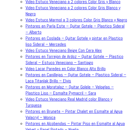
Video Estuco Veneciano a 2 colores Color Gris y Blanco
Video Estuco Veneciano a 2 colores Color Gris Blanco y
Negro
Video Estuco Marmol a 3 colores Color Gris Blanco y Negro
Pintores en Parla Este – Quitar Gotele – Plastico Sideral
– Alberto
Pintores en Coslada – Quitar Gotele y pintar en Plastico
liso Sideral – Mercedes
Video Estuco Veneciano Beige Con Cera Alex
Pintores en Torrejon de Ardoz – Quitar Gotele – Plastico
Sideral – Estuco Veneciano – Santiago
Video Lacar Paredes en Color Blanco Alto Brillo
Pintores en Canillejas – Quitar Gotele – Plastico Sideral –
Laca Titanlak Brillo – Elvis
Pintores en Moratalaz – Quitar Golele – Veloglas –
Plastico Liso – Esmalte Pymacril – Sara
Video Estuco Veneciano Real Madrid color Blanco y
Turquesa
Pintores en Brunete – Pintar Chalet en Esmalte al Agua
Valacryl – Monica
Pintores en Alcobendas – Pintar Piso en Esmalte al Agua
Velvet y Papel Pintado – Noelia