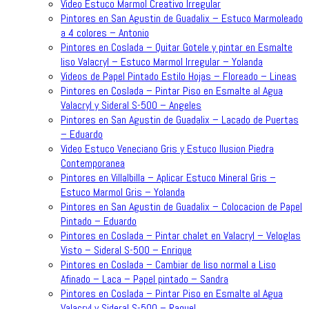
Video Estuco Marmol Creativo Irregular
Pintores en San Agustin de Guadalix – Estuco Marmoleado
a 4 colores – Antonio
Pintores en Coslada – Quitar Gotele y pintar en Esmalte
liso Valacryl – Estuco Marmol Irregular – Yolanda
Videos de Papel Pintado Estilo Hojas – Floreado – Lineas
Pintores en Coslada – Pintar Piso en Esmalte al Agua
Valacryl y Sideral S-500 – Angeles
Pintores en San Agustin de Guadalix – Lacado de Puertas
– Eduardo
Video Estuco Veneciano Gris y Estuco Ilusion Piedra
Contemporanea
Pintores en Villalbilla – Aplicar Estuco Mineral Gris –
Estuco Marmol Gris – Yolanda
Pintores en San Agustin de Guadalix – Colocacion de Papel
Pintado – Eduardo
Pintores en Coslada – Pintar chalet en Valacryl – Veloglas
Visto – Sideral S-500 – Enrique
Pintores en Coslada – Cambiar de liso normal a Liso
Afinado – Laca – Papel pintado – Sandra
Pintores en Coslada – Pintar Piso en Esmalte al Agua
Valacryl y Sideral S-500 – Raquel