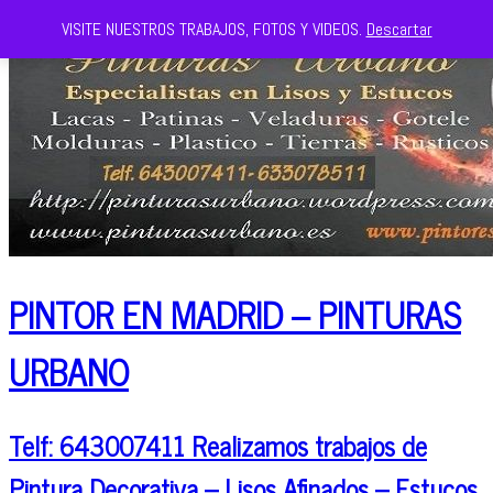
VISITE NUESTROS TRABAJOS, FOTOS Y VIDEOS.
Descartar
PINTOR EN MADRID – PINTURAS
URBANO
Telf: 643007411 Realizamos trabajos de
Pintura Decorativa – Lisos Afinados – Estucos