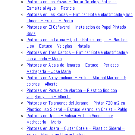
Pintores en Las Rozas – Quitar Gotele y Pintar en
Esmalte al Agua – Patricia
Pintores en Las Rosas – Eliminar Gotele plastificado y liso
afinado – Estuco – Pedro
Pintores en El Cañaveral – Instalacion de Papel Pintado –
Silvia
Pintores en La Latina – Quitar Gotele Temple – Plastico
Liso – Estuco – Veloglas – Natalia
Pintores en Tres Cantos – Eliminar Gotele plastificado y
liso afinado – Maria
Pintores en Alcala de Henares – Estuco – Perleado –
Madreperla – Jose Maria
Pintores en Arroyomolinos – Estuco Mármol Marrón a 5
colores – Alberto
Pintores en Pozuelo de Alarcon – Plastico liso con
veloglas y laca – Alberto
Pintores en Talamanca del Jarama – Pintar 720 m2 en
Plastico liso Sideral – Estuco Marmol en Chalet – Pablo
Pintores en Ugena – Aplicar Estuco Veneciano y
Madreperla – Mario
Pintores en Usera – Quitar Gotele – Plastico Sideral –
Estuco Marmol en Piso – Carlos