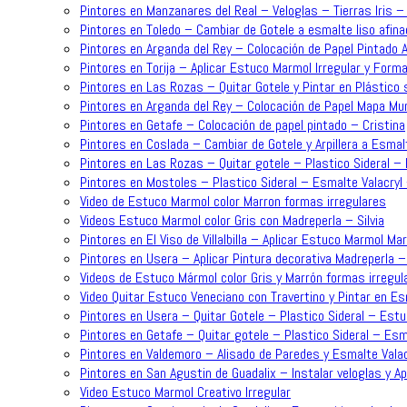
Pintores en Manzanares del Real – Veloglas – Tierras Iris 
Pintores en Toledo – Cambiar de Gotele a esmalte liso afina
Pintores en Arganda del Rey – Colocación de Papel Pintado 
Pintores en Torija – Aplicar Estuco Marmol Irregular y For
Pintores en Las Rozas – Quitar Gotele y Pintar en Plástico 
Pintores en Arganda del Rey – Colocación de Papel Mapa Mun
Pintores en Getafe – Colocación de papel pintado – Cristina
Pintores en Coslada – Cambiar de Gotele y Arpillera a Esmalt
Pintores en Las Rozas – Quitar gotele – Plastico Sideral – 
Pintores en Mostoles – Plastico Sideral – Esmalte Valacryl
Video de Estuco Marmol color Marron formas irregulares
Videos Estuco Marmol color Gris con Madreperla – Silvia
Pintores en El Viso de Villalbilla – Aplicar Estuco Marmol Ma
Pintores en Usera – Aplicar Pintura decorativa Madreperla – 
Videos de Estuco Mármol color Gris y Marrón formas irregul
Video Quitar Estuco Veneciano con Travertino y Pintar en Es
Pintores en Usera – Quitar Gotele – Plastico Sideral – Estu
Pintores en Getafe – Quitar gotele – Plastico Sideral – Esma
Pintores en Valdemoro – Alisado de Paredes y Esmalte Valac
Pintores en San Agustin de Guadalix – Instalar veloglas y A
Video Estuco Marmol Creativo Irregular