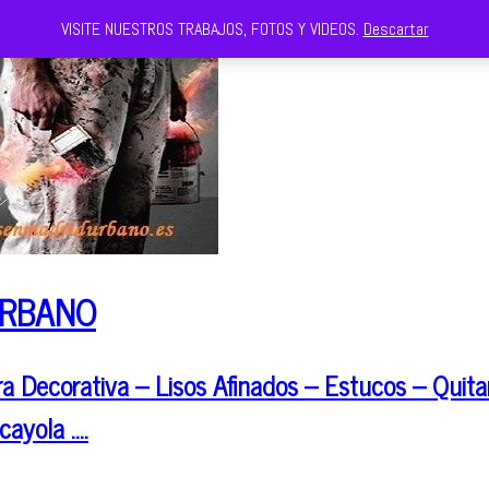
VISITE NUESTROS TRABAJOS, FOTOS Y VIDEOS.
Descartar
URBANO
 Decorativa – Lisos Afinados – Estucos – Quitar
cayola ….