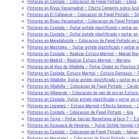
Pintores en Coslada – Colocacion de Papel Pintado – Elena
Pintores en Rivas Vaciamadrid – Efecto Cemento sobre Azu
Pintores en El Cañaveral – Colocacion de Papel Pintado – Sil
Pintores en Rivas Vaciamadrid – Colocacion de Papel Pintad
Pintores en Coslada – Quitar gotele plastificado y pintar en 
Pintores en Coslada – Quitar gotele plastificado y pintar en 
Pintores en Majadahonda – Colocacion de Papel Pintado en L
Pintores en Mostoles – Quitar gotele plastificado y pintar e
Pintores en Coslada – Realizar Estuco Marmol – Miguel Ang
Pintores en Madrid – Realizar Estuco Marmol – Mariano
Pintores en el Viso de Villalbilla – Pintar Chalet en Plastic
Pintores en Coslada -Estuco Marmol – Estuco Damasco – P
Pintores en Villalbilla- Quitar gotele plastificado y pintar en 
Pintores en Villalbilla – Colocacion de Papel Pintado – Caroli
Pintores en Villaverde – Colocación de pan de oro en Estuc
Pintores en Coslada- Quitar gotele plastificado y pintar en 
Pintores en Leganes – Estuco Marmol y Efecto Genesis – L
Pintores en Coslada – Colocacion de Papel Pintado – Ana
Pintores en Torija – Pintar tierras florentinas arteco 7 – E
Pintores en Azuqueca de Henares – Quitar Gotele temple y h
Pintores en Coslada – Colocacion de Papel Pintado – Adrian
Pintores en Moratalaz – Colocacion de Papel Pintado – Man