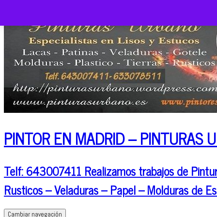
PINTOR EN MADRID – PINTURAS 
Telf: 643007411 Realizamos trabajos de Pintura
Rusticos – Veladuras – Papel – Molduras de Es
Cambiar navegación