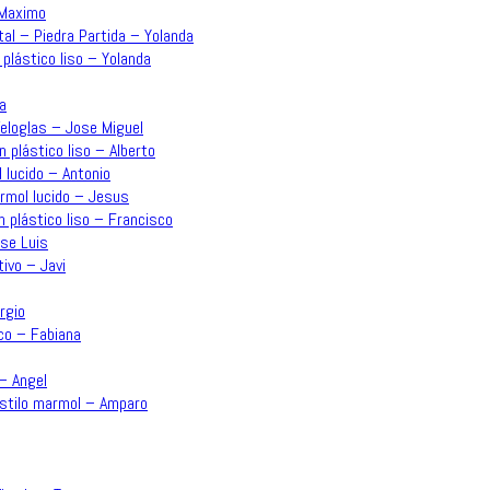
 Maximo
tal – Piedra Partida – Yolanda
 plástico liso – Yolanda
a
Veloglas – Jose Miguel
n plástico liso – Alberto
 lucido – Antonio
ármol lucido – Jesus
n plástico liso – Francisco
ose Luis
ivo – Javi
rgio
co – Fabiana
 – Angel
estilo marmol – Amparo