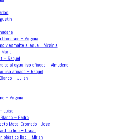
arlos
Agustin
lmudena
o Damasco – Virginia
no y esmalte al agua – Virginia
 Maria
st – Raquel
malte al agua liso afinado – Almudena
co liso afinado – Raquel
Blanco – Julian
no – Virginia
 – Luisa
 Blanco – Pedro
Efecto Metal Cromado– Jose
lastico liso – Oscar
n plástico liso – Mirian