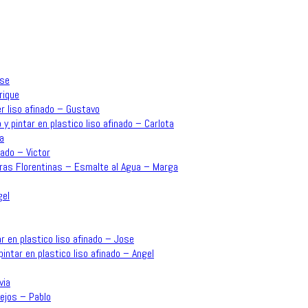
ose
rique
r liso afinado – Gustavo
 y pintar en plastico liso afinado – Carlota
a
ado – Victor
rras Florentinas – Esmalte al Agua – Marga
gel
r en plastico liso afinado – Jose
intar en plastico liso afinado – Angel
via
ejos – Pablo