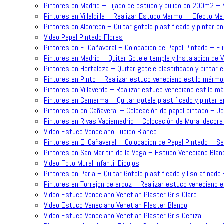
Pintores en Madrid – Lijado de estuco y pulido en 200m2 –
Pintores en Villalbilla – Realizar Estuco Marmol – Efecto Me
Pintores en Alcorcon – Quitar gotele plastificado y pintar en
Video Papel Pintado Flores
Pintores en El Cañaveral – Colocacion de Papel Pintado – Eli
Pintores en Madrid – Quitar Gotele temple y Instalacion de 
Pintores en Hortaleza – Quitar gotele plastificado y pintar e
Pintores en Pinto – Realizar estuco veneciano estilo mármol
Pintores en Villaverde – Realizar estuco veneciano estilo m
Pintores en Camarma – Quitar gotele plastificado y pintar e
Pintores en en Cañaveral – Colocación de papel pintado – J
Pintores en Rivas Vaciamadrid – Colocación de Mural decorat
Video Estuco Veneciano Lucido Blanco
Pintores en El Cañaveral – Colocacion de Papel Pintado – Se
Pintores en San Maritin de la Vega – Estuco Veneciano Blan
Video Foto Mural Infantil Dibujos
Pintores en Parla – Quitar Gotele plastificado y liso afinado
Pintores en Torrejon de ardoz – Realizar estuco veneciano 
Video Estuco Veneciano Venetian Plaster Gris Claro
Video Estuco Veneciano Venetian Plaster Blanco
Video Estuco Veneciano Venetian Plaster Gris Ceniza