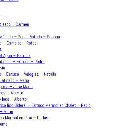
l
moleado – Carmen
o Afinado – Papel Pintado – Susana
ado – Esmalte – Rafael
s
l Agua – Patricia
 afinado – Estuco – Pedro
via
o – Estuco – Veloglas – Natalia
o afinado – Maria
perla – Jose Maria
res – Alberto
y laca – Alberto
ico liso Sideral – Estuco Marmol en Chalet – Pablo
 – Mario
uco Marmol en Piso – Carlos
aloma