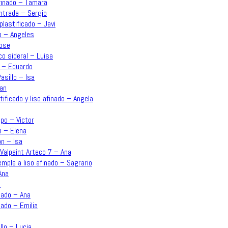
afinado – Tamara
Entrada – Sergio
plastificado – Javi
o – Angeles
Jose
co sideral – Luisa
n – Eduardo
asillo – Isa
uan
ificado y liso afinado – Angela
po – Victor
n – Elena
ón – Isa
Valpaint Arteco 7 – Ana
emple a liso afinado – Sagrario
Ana
a
inado – Ana
nado – Emilia
llo – Lucia