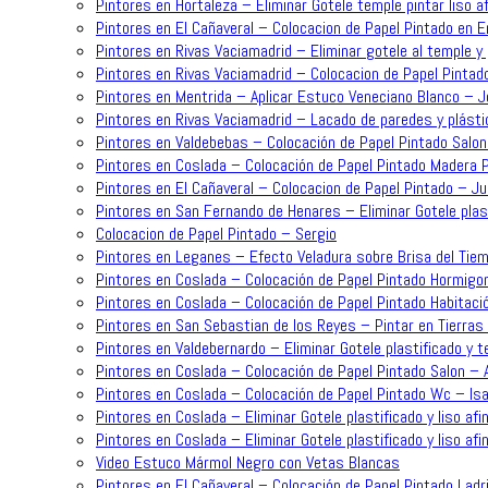
Pintores en Hortaleza – Eliminar Gotele temple pintar liso 
Pintores en El Cañaveral – Colocacion de Papel Pintado en 
Pintores en Rivas Vaciamadrid – Eliminar gotele al temple y 
Pintores en Rivas Vaciamadrid – Colocacion de Papel Pintad
Pintores en Mentrida – Aplicar Estuco Veneciano Blanco – 
Pintores en Rivas Vaciamadrid – Lacado de paredes y plásti
Pintores en Valdebebas – Colocación de Papel Pintado Salo
Pintores en Coslada – Colocación de Papel Pintado Madera P
Pintores en El Cañaveral – Colocacion de Papel Pintado – J
Pintores en San Fernando de Henares – Eliminar Gotele plast
Colocacion de Papel Pintado – Sergio
Pintores en Leganes – Efecto Veladura sobre Brisa del Tiem
Pintores en Coslada – Colocación de Papel Pintado Hormigo
Pintores en Coslada – Colocación de Papel Pintado Habitaci
Pintores en San Sebastian de los Reyes – Pintar en Tierras 
Pintores en Valdebernardo – Eliminar Gotele plastificado y t
Pintores en Coslada – Colocación de Papel Pintado Salon – 
Pintores en Coslada – Colocación de Papel Pintado Wc – Is
Pintores en Coslada – Eliminar Gotele plastificado y liso af
Pintores en Coslada – Eliminar Gotele plastificado y liso afi
Video Estuco Mármol Negro con Vetas Blancas
Pintores en El Cañaveral – Colocación de Papel Pintado Ladri