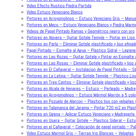
Video Efecto Rustico Piedra Partida
Video Estuco Veneciano Blanco
Pintores en Arroyomolinos – Estuco Veneciano Gris – Manue
Pintores en Meco – Estuco Veneciano Blanco y Piedra Mar
Videos de Papel Pintado Ramas y Geométrico negro con oro
Pintores en Alovera – Quitar Gotele Temple – Pintar en Lis
Pintores en Parla – Eliminar Gotele plastificado y liso afin
Papel Pintado – Esmalte al Agua – Plastico Sidral – Legane
Pintores en Las Rozas – Quitar Gotele y Pintar en Esmalte a
Pintores en Las Rosas – Eliminar Gotele plastificado y liso
Pintores en El Cañaveral – Instalacion de Papel Pintado – Sil
Pintores en La Latina – Quitar Gotele Temple – Plastico Lis
Pintores en Tres Cantos – Eliminar Gotele plastificado y lis
Pintores en Alcala de Henares – Estuco – Perleado – Madre
Pintores en Arroyomolinos – Estuco Mármol Marrón a 5 colo
Pintores en Pozuelo de Alarcon – Plastico liso con veloglas 
Pintores en Talamanca del Jarama – Pintar 720 m2 en Plast
Pintores en Ugena – Aplicar Estuco Veneciano y Madreperla
Pintores en Usera – Quitar Gotele – Plastico Sideral – Est
Pintores en el Cañaveral – Colocación de papel pintado – P
Video Estuco Marmol Gris – Tierras Iris Blancas – Veloglas