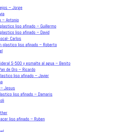
lejos – Jorge
via
o – Antonio
plastico liso afinado – Guillermo
plastico liso afinado – David
ocal- Carlos
n plastico liso afinado – Roberto
el
o Sideral S-500 y esmalte al agua – Benito
an de Oro – Ricardo
plastico liso afinado – Javier
na
o – Jesus
plastico liso afinado – Damaris
oli
sther
acer liso afinado – Ruben
uel