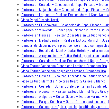
Pintores en Coslada – Colocacion de Papel Pintado – Ivette
Pintores en Majadahonda – Colocacion de Papel Pintado – C
Pintores en Leganes – Realizar Estuco Marmol Creativo – 
Video Papel Pintado Textil
Pintores en El Cañaveral – Colocacion de Papel Pintado – A
Pintores en Villaverde – Poner papel pintado y Efecto Estuc
Pintores en Illescas – Realizar 2 paredes en Estuco venecia
Pintores en Madrid Capital – Realizar Estuco Marmol – Jose
Cambiar de pladur nuevo a plastico liso afinado con aguapla
Pintores en Boadilla del Monte- Quitar Gotele y pintar en es
Pintores en Arroyomolinos – Quitar Gotele y pintar en plasti
Pintores en Coslada – Realizar Estuco Marmol Negro Gris y 
Video Estuco Veneciano Blanco con Laminas Cromadas Oro
Video Estuco Veneciano Negro con Laminas Cromadas Oro
Pintores en Illescas – Realizar 3 paredes en Estuco venecia
Video Estuco Marmol a 4 colores Negro, 2 Grises y Blanco
Pintores en Coslada – Quitar Gotele y pintar en liso afinado
Pintores en Alcorcon – Realizar Estuco Marmol Negro Gris y
Pintores en Alalpardo – Quitar Gotele – Estuco Marmol – 
Pintores en Parque Coimbra – Quitar Gotele plastificado a p
Pintores en Galapagar – Quitar gotele plastificado y pintar e