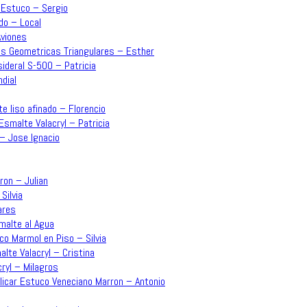
– Estuco – Sergio
do – Local
Aviones
mas Geometricas Triangulares – Esther
sideral S-500 – Patricia
dial
e liso afinado – Florencio
Esmalte Valacryl – Patricia
 – Jose Ignacio
rron – Julian
Silvia
ares
malte al Agua
co Marmol en Piso – Silvia
lte Valacryl – Cristina
ryl – Milagros
plicar Estuco Veneciano Marron – Antonio