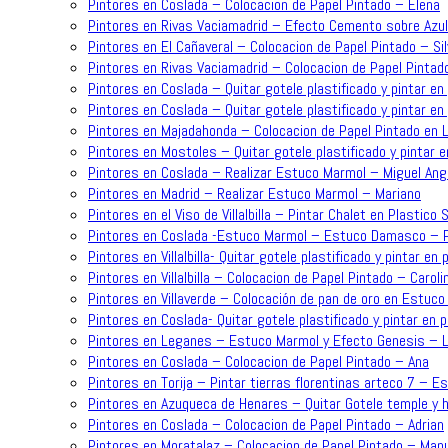
Pintores en Coslada – Colocacion de Papel Pintado – Elena
Pintores en Rivas Vaciamadrid – Efecto Cemento sobre Azu
Pintores en El Cañaveral – Colocacion de Papel Pintado – Sil
Pintores en Rivas Vaciamadrid – Colocacion de Papel Pintad
Pintores en Coslada – Quitar gotele plastificado y pintar en 
Pintores en Coslada – Quitar gotele plastificado y pintar en 
Pintores en Majadahonda – Colocacion de Papel Pintado en L
Pintores en Mostoles – Quitar gotele plastificado y pintar e
Pintores en Coslada – Realizar Estuco Marmol – Miguel Ang
Pintores en Madrid – Realizar Estuco Marmol – Mariano
Pintores en el Viso de Villalbilla – Pintar Chalet en Plastic
Pintores en Coslada -Estuco Marmol – Estuco Damasco – P
Pintores en Villalbilla- Quitar gotele plastificado y pintar en 
Pintores en Villalbilla – Colocacion de Papel Pintado – Caroli
Pintores en Villaverde – Colocación de pan de oro en Estuc
Pintores en Coslada- Quitar gotele plastificado y pintar en 
Pintores en Leganes – Estuco Marmol y Efecto Genesis – L
Pintores en Coslada – Colocacion de Papel Pintado – Ana
Pintores en Torija – Pintar tierras florentinas arteco 7 – E
Pintores en Azuqueca de Henares – Quitar Gotele temple y h
Pintores en Coslada – Colocacion de Papel Pintado – Adrian
Pintores en Moratalaz – Colocacion de Papel Pintado – Man