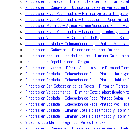
Pintores en Hortaleza – Eliminar Gotele temple pintar liso 
Pintores en El Cañaveral – Colocacion de Papel Pintado en 
Pintores en Rivas Vaciamadrid – Eliminar gotele al temple y 
Pintores en Rivas Vaciamadrid – Colocacion de Papel Pintad
Pintores en Mentrida – Aplicar Estuco Veneciano Blanco – 
Pintores en Rivas Vaciamadrid – Lacado de paredes y plásti
Pintores en Valdebebas – Colocación de Papel Pintado Salo
Pintores en Coslada – Colocación de Papel Pintado Madera P
Pintores en El Cañaveral – Colocacion de Papel Pintado – J
Pintores en San Fernando de Henares – Eliminar Gotele plast
Colocacion de Papel Pintado – Sergio
Pintores en Leganes – Efecto Veladura sobre Brisa del Tiem
Pintores en Coslada – Colocación de Papel Pintado Hormigo
Pintores en Coslada – Colocación de Papel Pintado Habitaci
Pintores en San Sebastian de los Reyes – Pintar en Tierras 
Pintores en Valdebernardo – Eliminar Gotele plastificado y t
Pintores en Coslada – Colocación de Papel Pintado Salon – 
Pintores en Coslada – Colocación de Papel Pintado Wc – Is
Pintores en Coslada – Eliminar Gotele plastificado y liso af
Pintores en Coslada – Eliminar Gotele plastificado y liso afi
Video Estuco Mármol Negro con Vetas Blancas
Pintores en El Cañaveral – Colocación de Papel Pintado Ladri