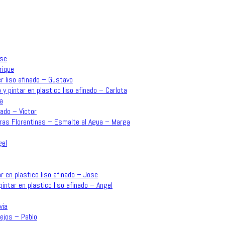
ose
rique
r liso afinado – Gustavo
 y pintar en plastico liso afinado – Carlota
a
ado – Victor
rras Florentinas – Esmalte al Agua – Marga
gel
r en plastico liso afinado – Jose
intar en plastico liso afinado – Angel
via
ejos – Pablo