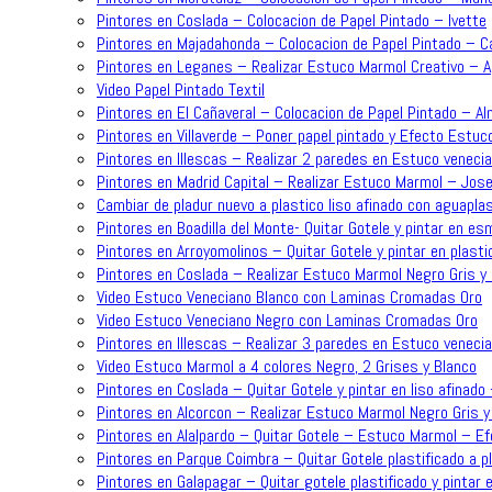
Pintores en Coslada – Colocacion de Papel Pintado – Ivette
Pintores en Majadahonda – Colocacion de Papel Pintado – C
Pintores en Leganes – Realizar Estuco Marmol Creativo – 
Video Papel Pintado Textil
Pintores en El Cañaveral – Colocacion de Papel Pintado – A
Pintores en Villaverde – Poner papel pintado y Efecto Estuc
Pintores en Illescas – Realizar 2 paredes en Estuco venecia
Pintores en Madrid Capital – Realizar Estuco Marmol – Jose
Cambiar de pladur nuevo a plastico liso afinado con aguapla
Pintores en Boadilla del Monte- Quitar Gotele y pintar en es
Pintores en Arroyomolinos – Quitar Gotele y pintar en plasti
Pintores en Coslada – Realizar Estuco Marmol Negro Gris y 
Video Estuco Veneciano Blanco con Laminas Cromadas Oro
Video Estuco Veneciano Negro con Laminas Cromadas Oro
Pintores en Illescas – Realizar 3 paredes en Estuco venecia
Video Estuco Marmol a 4 colores Negro, 2 Grises y Blanco
Pintores en Coslada – Quitar Gotele y pintar en liso afinado
Pintores en Alcorcon – Realizar Estuco Marmol Negro Gris y
Pintores en Alalpardo – Quitar Gotele – Estuco Marmol – 
Pintores en Parque Coimbra – Quitar Gotele plastificado a p
Pintores en Galapagar – Quitar gotele plastificado y pintar e