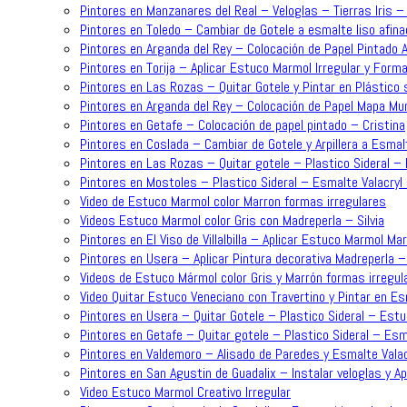
Pintores en Manzanares del Real – Veloglas – Tierras Iris 
Pintores en Toledo – Cambiar de Gotele a esmalte liso afina
Pintores en Arganda del Rey – Colocación de Papel Pintado 
Pintores en Torija – Aplicar Estuco Marmol Irregular y For
Pintores en Las Rozas – Quitar Gotele y Pintar en Plástico 
Pintores en Arganda del Rey – Colocación de Papel Mapa Mun
Pintores en Getafe – Colocación de papel pintado – Cristina
Pintores en Coslada – Cambiar de Gotele y Arpillera a Esmalt
Pintores en Las Rozas – Quitar gotele – Plastico Sideral – 
Pintores en Mostoles – Plastico Sideral – Esmalte Valacryl
Video de Estuco Marmol color Marron formas irregulares
Videos Estuco Marmol color Gris con Madreperla – Silvia
Pintores en El Viso de Villalbilla – Aplicar Estuco Marmol Ma
Pintores en Usera – Aplicar Pintura decorativa Madreperla – 
Videos de Estuco Mármol color Gris y Marrón formas irregul
Video Quitar Estuco Veneciano con Travertino y Pintar en Es
Pintores en Usera – Quitar Gotele – Plastico Sideral – Estu
Pintores en Getafe – Quitar gotele – Plastico Sideral – Esma
Pintores en Valdemoro – Alisado de Paredes y Esmalte Valac
Pintores en San Agustin de Guadalix – Instalar veloglas y A
Video Estuco Marmol Creativo Irregular