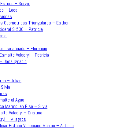
– Estuco – Sergio
do – Local
Aviones
mas Geometricas Triangulares – Esther
sideral S-500 – Patricia
dial
e liso afinado – Florencio
Esmalte Valacryl – Patricia
 – Jose Ignacio
rron – Julian
Silvia
ares
malte al Agua
co Marmol en Piso – Silvia
lte Valacryl – Cristina
ryl – Milagros
plicar Estuco Veneciano Marron – Antonio