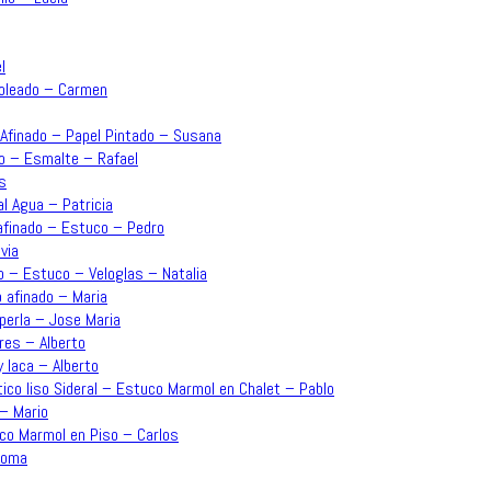
l
moleado – Carmen
o Afinado – Papel Pintado – Susana
ado – Esmalte – Rafael
s
l Agua – Patricia
 afinado – Estuco – Pedro
via
o – Estuco – Veloglas – Natalia
o afinado – Maria
perla – Jose Maria
res – Alberto
y laca – Alberto
ico liso Sideral – Estuco Marmol en Chalet – Pablo
 – Mario
uco Marmol en Piso – Carlos
aloma