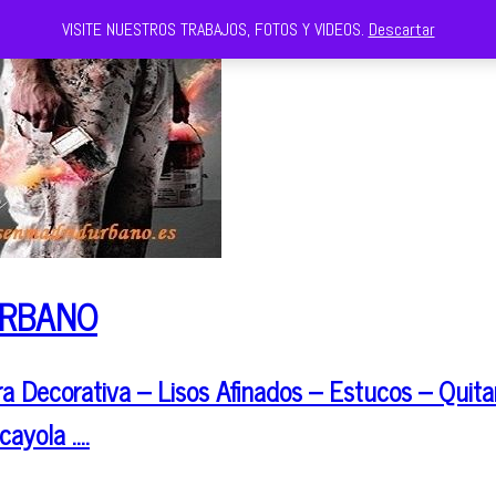
VISITE NUESTROS TRABAJOS, FOTOS Y VIDEOS.
Descartar
URBANO
 Decorativa – Lisos Afinados – Estucos – Quitar
cayola ….