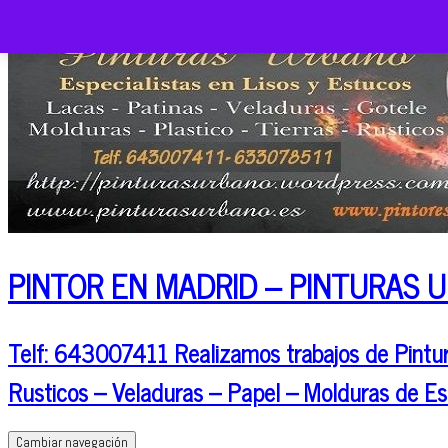
PINTOR EN MADRID – PINTURAS 
Telf: 643007411 Realizamos trabajos de Pintura
Rusticos – Veladuras – Papel – Molduras de Es
Cambiar navegación