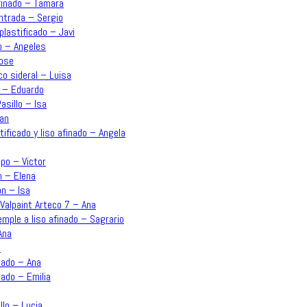
afinado – Tamara
Entrada – Sergio
plastificado – Javi
o – Angeles
Jose
co sideral – Luisa
n – Eduardo
asillo – Isa
uan
ificado y liso afinado – Angela
po – Victor
n – Elena
ón – Isa
Valpaint Arteco 7 – Ana
emple a liso afinado – Sagrario
Ana
a
inado – Ana
nado – Emilia
llo – Lucia