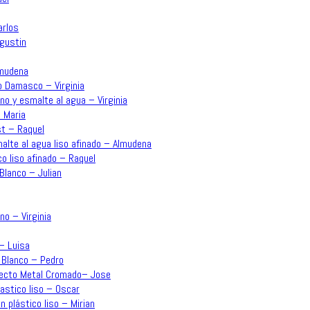
arlos
Agustin
lmudena
o Damasco – Virginia
no y esmalte al agua – Virginia
 Maria
st – Raquel
malte al agua liso afinado – Almudena
co liso afinado – Raquel
Blanco – Julian
no – Virginia
 – Luisa
 Blanco – Pedro
Efecto Metal Cromado– Jose
lastico liso – Oscar
n plástico liso – Mirian