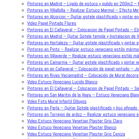
Pintores en Madrid – Lijado de estuco y pulido en 200m2 –
Pintores en Villalbilla – Realizar Estuco Marmol – Efecto Me
Pintores en Alcorcon – Quitar gotele plastificado y pintar en
Video Papel Pintado Flores
Pintores en El Cañaveral – Colocacion de Papel Pintado – Eli
Pintores en Madrid – Quitar Gotele temple y Instalacion de 
Pintores en Hortaleza – Quitar gotele plastificado y pintar e
Pintores en Pinto – Realizar estuco veneciano estilo mármol
Pintores en Villaverde – Realizar estuco veneciano estilo m
Pintores en Camarma – Quitar gotele plastificado y pintar e
Pintores en en Cañaveral – Colocación de papel pintado – J
Pintores en Rivas Vaciamadrid – Colocación de Mural decorat
Video Estuco Veneciano Lucido Blanco
Pintores en El Cañaveral – Colocacion de Papel Pintado – Se
Pintores en San Maritin de la Vega – Estuco Veneciano Blan
Video Foto Mural Infantil Dibujos
Pintores en Parla – Quitar Gotele plastificado y liso afinado
Pintores en Torrejon de ardoz – Realizar estuco veneciano 
Video Estuco Veneciano Venetian Plaster Gris Claro
Video Estuco Veneciano Venetian Plaster Blanco
Video Estuco Veneciano Venetian Plaster Gris Ceniza