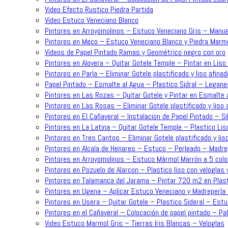
Video Efecto Rustico Piedra Partida
Video Estuco Veneciano Blanco
Pintores en Arroyomolinos – Estuco Veneciano Gris – Manue
Pintores en Meco – Estuco Veneciano Blanco y Piedra Mar
Videos de Papel Pintado Ramas y Geométrico negro con oro
Pintores en Alovera – Quitar Gotele Temple – Pintar en Lis
Pintores en Parla – Eliminar Gotele plastificado y liso afin
Papel Pintado – Esmalte al Agua – Plastico Sidral – Legane
Pintores en Las Rozas – Quitar Gotele y Pintar en Esmalte a
Pintores en Las Rosas – Eliminar Gotele plastificado y liso
Pintores en El Cañaveral – Instalacion de Papel Pintado – Sil
Pintores en La Latina – Quitar Gotele Temple – Plastico Lis
Pintores en Tres Cantos – Eliminar Gotele plastificado y lis
Pintores en Alcala de Henares – Estuco – Perleado – Madre
Pintores en Arroyomolinos – Estuco Mármol Marrón a 5 colo
Pintores en Pozuelo de Alarcon – Plastico liso con veloglas 
Pintores en Talamanca del Jarama – Pintar 720 m2 en Plast
Pintores en Ugena – Aplicar Estuco Veneciano y Madreperla
Pintores en Usera – Quitar Gotele – Plastico Sideral – Est
Pintores en el Cañaveral – Colocación de papel pintado – P
Video Estuco Marmol Gris – Tierras Iris Blancas – Veloglas