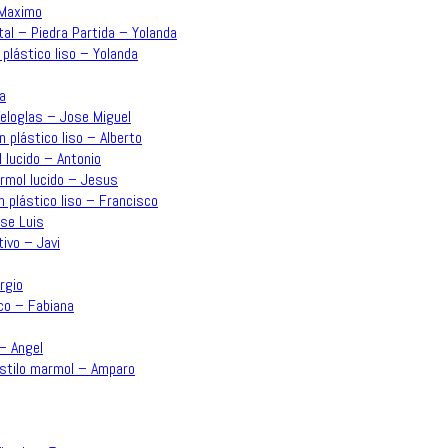
 Maximo
tal – Piedra Partida – Yolanda
 plástico liso – Yolanda
a
Veloglas – Jose Miguel
n plástico liso – Alberto
 lucido – Antonio
ármol lucido – Jesus
n plástico liso – Francisco
ose Luis
ivo – Javi
rgio
co – Fabiana
 – Angel
estilo marmol – Amparo