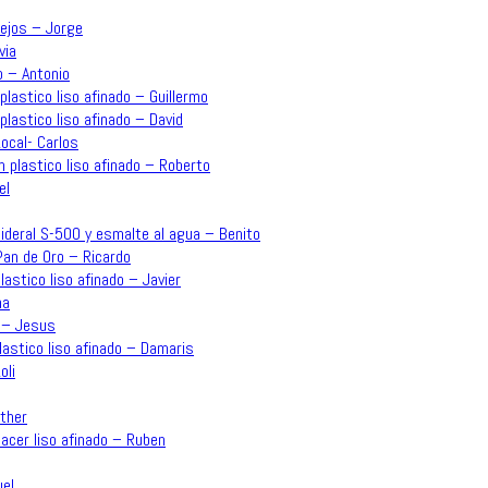
lejos – Jorge
via
o – Antonio
plastico liso afinado – Guillermo
plastico liso afinado – David
ocal- Carlos
n plastico liso afinado – Roberto
el
o Sideral S-500 y esmalte al agua – Benito
an de Oro – Ricardo
plastico liso afinado – Javier
na
o – Jesus
plastico liso afinado – Damaris
oli
sther
acer liso afinado – Ruben
uel