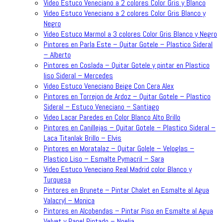
Video Estuco Veneciano a 2 colores Color Gris y Blanco
Video Estuco Veneciano a 2 colores Color Gris Blanco y
Negro
Video Estuco Marmol a 3 colores Color Gris Blanco y Negro
Pintores en Parla Este – Quitar Gotele – Plastico Sideral
– Alberto
Pintores en Coslada – Quitar Gotele y pintar en Plastico
liso Sideral – Mercedes
Video Estuco Veneciano Beige Con Cera Alex
Pintores en Torrejon de Ardoz – Quitar Gotele – Plastico
Sideral – Estuco Veneciano – Santiago
Video Lacar Paredes en Color Blanco Alto Brillo
Pintores en Canillejas – Quitar Gotele – Plastico Sideral –
Laca Titanlak Brillo – Elvis
Pintores en Moratalaz – Quitar Golele – Veloglas –
Plastico Liso – Esmalte Pymacril – Sara
Video Estuco Veneciano Real Madrid color Blanco y
Turquesa
Pintores en Brunete – Pintar Chalet en Esmalte al Agua
Valacryl – Monica
Pintores en Alcobendas – Pintar Piso en Esmalte al Agua
Velvet y Papel Pintado – Noelia