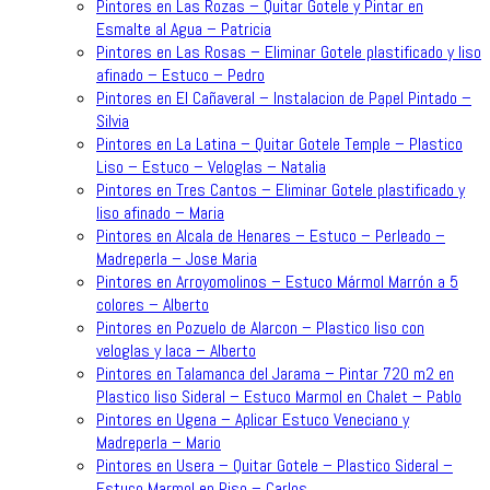
Pintores en Las Rozas – Quitar Gotele y Pintar en
Esmalte al Agua – Patricia
Pintores en Las Rosas – Eliminar Gotele plastificado y liso
afinado – Estuco – Pedro
Pintores en El Cañaveral – Instalacion de Papel Pintado –
Silvia
Pintores en La Latina – Quitar Gotele Temple – Plastico
Liso – Estuco – Veloglas – Natalia
Pintores en Tres Cantos – Eliminar Gotele plastificado y
liso afinado – Maria
Pintores en Alcala de Henares – Estuco – Perleado –
Madreperla – Jose Maria
Pintores en Arroyomolinos – Estuco Mármol Marrón a 5
colores – Alberto
Pintores en Pozuelo de Alarcon – Plastico liso con
veloglas y laca – Alberto
Pintores en Talamanca del Jarama – Pintar 720 m2 en
Plastico liso Sideral – Estuco Marmol en Chalet – Pablo
Pintores en Ugena – Aplicar Estuco Veneciano y
Madreperla – Mario
Pintores en Usera – Quitar Gotele – Plastico Sideral –
Estuco Marmol en Piso – Carlos