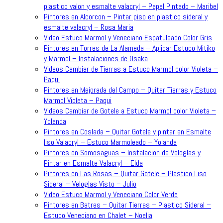
plastico valon y esmalte valacryl – Papel Pintado – Maribel
Pintores en Alcorcon – Pintar piso en plastico sideral y
esmalte valacryl – Rosa Maria
Video Estuco Marmol y Veneciano Espatuleado Color Gris
Pintores en Torres de La Alameda – Aplicar Estuco Mitiko
y Marmol – Instalaciones de Osaka
Videos Cambiar de Tierras a Estuco Marmol color Violeta –
Paqui
Pintores en Mejorada del Campo – Quitar Tierras y Estuco
Marmol Violeta – Paqui
Videos Cambiar de Gotele a Estuco Marmol color Violeta –
Yolanda
Pintores en Coslada – Quitar Gotele y pintar en Esmalte
liso Valacryl – Estuco Marmoleado – Yolanda
Pintores en Somosaguas – Instalacion de Veloglas y
Pintar en Esmalte Valacryl – Elda
Pintores en Las Rosas – Quitar Gotele – Plastico Liso
Sideral – Veloglas Visto – Julio
Video Estuco Marmol y Veneciano Color Verde
Pintores en Batres – Quitar Tierras – Plastico Sideral –
Estuco Veneciano en Chalet – Noelia