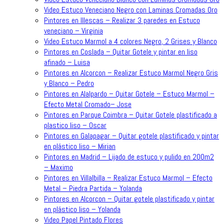
Video Estuco Veneciano Negro con Laminas Cromadas Oro
Pintores en Illescas – Realizar 3 paredes en Estuco
veneciano – Virginia
Video Estuco Marmol a 4 colores Negro, 2 Grises y Blanco
Pintores en Coslada – Quitar Gotele y pintar en liso
afinado – Luisa
Pintores en Alcorcon – Realizar Estuco Marmol Negro Gris
y Blanco – Pedro
Pintores en Alalpardo – Quitar Gotele – Estuco Marmol –
Efecto Metal Cromado– Jose
Pintores en Parque Coimbra – Quitar Gotele plastificado a
plastico liso – Oscar
Pintores en Galapagar – Quitar gotele plastificado y pintar
en plástico liso – Mirian
Pintores en Madrid – Lijado de estuco y pulido en 200m2
– Maximo
Pintores en Villalbilla – Realizar Estuco Marmol – Efecto
Metal – Piedra Partida – Yolanda
Pintores en Alcorcon – Quitar gotele plastificado y pintar
en plástico liso – Yolanda
Video Papel Pintado Flores