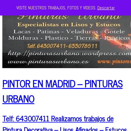
VISITE NUESTROS TRABAJOS, FOTOS Y VIDEOS.
Descartar
PINTOR EN MADRID – PINTURAS
URBANO
Telf: 643007411 Realizamos trabajos de
Pintura Decorativa – Lisos Afinados – Estucos