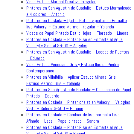
Video Estuco Marmol Creativo Irregular
Pintores en San Agustin de Guadalix – Estuco Marmoleado
a 4 colores – Antonio
Pintores en Coslada – Quitar Gotele y pintar en Esmalte
liso Valacryl – Estuco Marmol Irregular – Yolanda
Videos de Papel Pintado Estilo Hojas – Floreado – Lineas
Pintores en Coslada – Pintar Piso en Esmalte al Agua
Valacryl y Sideral S-500 – Angeles
Pintores en San Agustin de Guadalix – Lacado de Puertas
– Eduardo
Video Estuco Veneciano Gris y Estuco Ilusion Piedra
Contemporanea
Pintores en Villalbilla – Aplicar Estuco Mineral Gris –
Estuco Marmol Gris – Yolanda
Pintores en San Agustin de Guadalix – Colocacion de Papel
Pintado – Eduardo
Pintores en Coslada – Pintar chalet en Valacryl – Veloglas
Visto – Sideral S-500 – Enrique
Pintores en Coslada – Cambiar de liso normal a Liso
Afinado – Laca – Papel pintado – Sandra
Pintores en Coslada – Pintar Piso en Esmalte al Agua
Valacryl y Sideral S-500 – Raquel