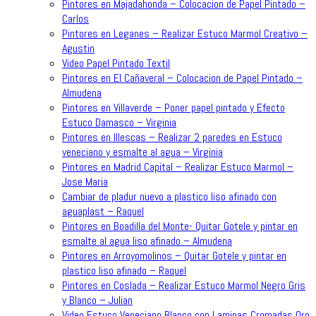
Pintores en Majadahonda – Colocacion de Papel Pintado –
Carlos
Pintores en Leganes – Realizar Estuco Marmol Creativo –
Agustin
Video Papel Pintado Textil
Pintores en El Cañaveral – Colocacion de Papel Pintado –
Almudena
Pintores en Villaverde – Poner papel pintado y Efecto
Estuco Damasco – Virginia
Pintores en Illescas – Realizar 2 paredes en Estuco
veneciano y esmalte al agua – Virginia
Pintores en Madrid Capital – Realizar Estuco Marmol –
Jose Maria
Cambiar de pladur nuevo a plastico liso afinado con
aguaplast – Raquel
Pintores en Boadilla del Monte- Quitar Gotele y pintar en
esmalte al agua liso afinado – Almudena
Pintores en Arroyomolinos – Quitar Gotele y pintar en
plastico liso afinado – Raquel
Pintores en Coslada – Realizar Estuco Marmol Negro Gris
y Blanco – Julian
Video Estuco Veneciano Blanco con Laminas Cromadas Oro