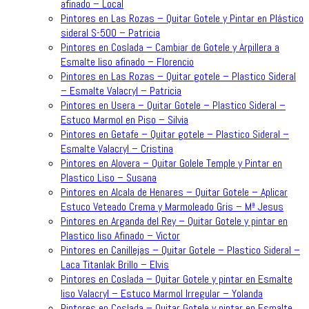
afinado – Local
Pintores en Las Rozas – Quitar Gotele y Pintar en Plástico
sideral S-500 – Patricia
Pintores en Coslada – Cambiar de Gotele y Arpillera a
Esmalte liso afinado – Florencio
Pintores en Las Rozas – Quitar gotele – Plastico Sideral
– Esmalte Valacryl – Patricia
Pintores en Usera – Quitar Gotele – Plastico Sideral –
Estuco Marmol en Piso – Silvia
Pintores en Getafe – Quitar gotele – Plastico Sideral –
Esmalte Valacryl – Cristina
Pintores en Alovera – Quitar Golele Temple y Pintar en
Plastico Liso – Susana
Pintores en Alcala de Henares – Quitar Gotele – Aplicar
Estuco Veteado Crema y Marmoleado Gris – Mª Jesus
Pintores en Arganda del Rey – Quitar Gotele y pintar en
Plastico liso Afinado – Victor
Pintores en Canillejas – Quitar Gotele – Plastico Sideral –
Laca Titanlak Brillo – Elvis
Pintores en Coslada – Quitar Gotele y pintar en Esmalte
liso Valacryl – Estuco Marmol Irregular – Yolanda
Pintores en Coslada – Quitar Gotele y pintar en Esmalte