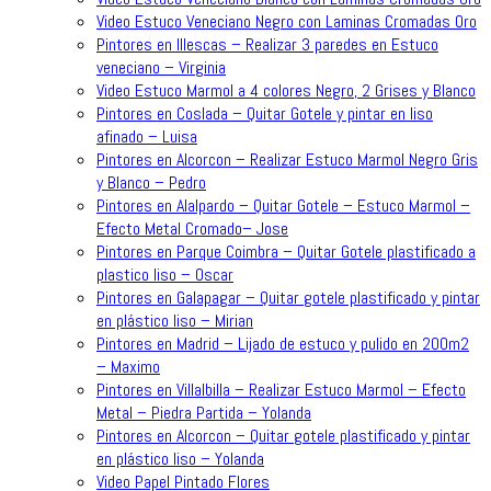
Video Estuco Veneciano Negro con Laminas Cromadas Oro
Pintores en Illescas – Realizar 3 paredes en Estuco
veneciano – Virginia
Video Estuco Marmol a 4 colores Negro, 2 Grises y Blanco
Pintores en Coslada – Quitar Gotele y pintar en liso
afinado – Luisa
Pintores en Alcorcon – Realizar Estuco Marmol Negro Gris
y Blanco – Pedro
Pintores en Alalpardo – Quitar Gotele – Estuco Marmol –
Efecto Metal Cromado– Jose
Pintores en Parque Coimbra – Quitar Gotele plastificado a
plastico liso – Oscar
Pintores en Galapagar – Quitar gotele plastificado y pintar
en plástico liso – Mirian
Pintores en Madrid – Lijado de estuco y pulido en 200m2
– Maximo
Pintores en Villalbilla – Realizar Estuco Marmol – Efecto
Metal – Piedra Partida – Yolanda
Pintores en Alcorcon – Quitar gotele plastificado y pintar
en plástico liso – Yolanda
Video Papel Pintado Flores