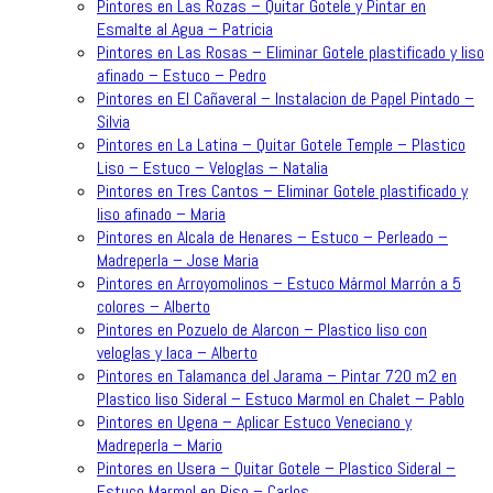
Pintores en Las Rozas – Quitar Gotele y Pintar en
Esmalte al Agua – Patricia
Pintores en Las Rosas – Eliminar Gotele plastificado y liso
afinado – Estuco – Pedro
Pintores en El Cañaveral – Instalacion de Papel Pintado –
Silvia
Pintores en La Latina – Quitar Gotele Temple – Plastico
Liso – Estuco – Veloglas – Natalia
Pintores en Tres Cantos – Eliminar Gotele plastificado y
liso afinado – Maria
Pintores en Alcala de Henares – Estuco – Perleado –
Madreperla – Jose Maria
Pintores en Arroyomolinos – Estuco Mármol Marrón a 5
colores – Alberto
Pintores en Pozuelo de Alarcon – Plastico liso con
veloglas y laca – Alberto
Pintores en Talamanca del Jarama – Pintar 720 m2 en
Plastico liso Sideral – Estuco Marmol en Chalet – Pablo
Pintores en Ugena – Aplicar Estuco Veneciano y
Madreperla – Mario
Pintores en Usera – Quitar Gotele – Plastico Sideral –
Estuco Marmol en Piso – Carlos