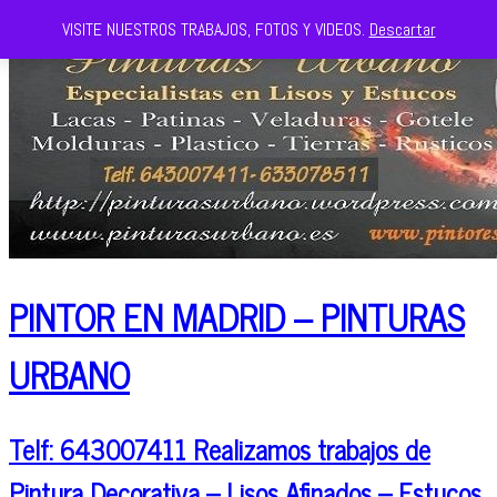
VISITE NUESTROS TRABAJOS, FOTOS Y VIDEOS.
Descartar
PINTOR EN MADRID – PINTURAS
URBANO
Telf: 643007411 Realizamos trabajos de
Pintura Decorativa – Lisos Afinados – Estucos