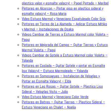
plastico valon y esmalte valacryl – Papel Pintado – Maribel
Pintores en Alcorcon – Pintar piso en plastico sideral y
esmalte valacryl – Rosa Maria
Video Estuco Marmol y Veneciano Espatuleado Color Gris
Pintores en Torres de La Alameda – Aplicar Estuco Mitiko
y Marmol – Instalaciones de Osaka
Videos Cambiar de Tierras a Estuco Marmol color Violeta –
Paqui
Pintores en Mejorada del Campo – Quitar Tierras y Estuco
Marmol Violeta – Paqui
Videos Cambiar de Gotele a Estuco Marmol color Violeta –
Yolanda
Pintores en Coslada – Quitar Gotele y pintar en Esmalte
liso Valacryl – Estuco Marmoleado – Yolanda
Pintores en Somosaguas – Instalacion de Veloglas y
Pintar en Esmalte Valacryl – Elda
Pintores en Las Rosas – Quitar Gotele – Plastico Liso
Sideral – Veloglas Visto – Julio
Video Estuco Marmol y Veneciano Color Verde
Pintores en Batres – Quitar Tierras – Plastico Sideral –
Estuco Veneciano en Chalet – Noelia