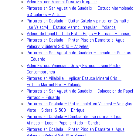
Video Estuco Marmol Creativo Irregular
Pintores en San Agustin de Guadalix – Estuco Marmoleado
a 4 colores – Antonio
Pintores en Coslada – Quitar Gotele y pintar en Esmalte
liso Valacryl – Estuco Marmol Irregular – Yolanda
Videos de Papel Pintado Estilo Hojas – Floreado – Lineas
Pintores en Coslada – Pintar Piso en Esmalte al Agua
Valacryl y Sideral S-500 – Angeles
Pintores en San Agustin de Guadalix – Lacado de Puertas
– Eduardo
Video Estuco Veneciano Gris y Estuco Ilusion Piedra
Contemporanea
Pintores en Villalbilla – Aplicar Estuco Mineral Gris –
Estuco Marmol Gris – Yolanda
Pintores en San Agustin de Guadalix – Colocacion de Papel
Pintado – Eduardo
Pintores en Coslada – Pintar chalet en Valacryl – Veloglas
Visto – Sideral S-500 – Enrique
Pintores en Coslada – Cambiar de liso normal a Liso
Afinado – Laca – Papel pintado – Sandra
Pintores en Coslada – Pintar Piso en Esmalte al Agua
Valacryl y Sideral S-500 – Raquel