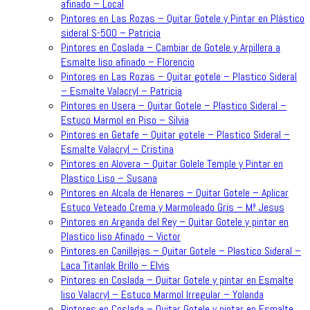
afinado – Local
Pintores en Las Rozas – Quitar Gotele y Pintar en Plástico
sideral S-500 – Patricia
Pintores en Coslada – Cambiar de Gotele y Arpillera a
Esmalte liso afinado – Florencio
Pintores en Las Rozas – Quitar gotele – Plastico Sideral
– Esmalte Valacryl – Patricia
Pintores en Usera – Quitar Gotele – Plastico Sideral –
Estuco Marmol en Piso – Silvia
Pintores en Getafe – Quitar gotele – Plastico Sideral –
Esmalte Valacryl – Cristina
Pintores en Alovera – Quitar Golele Temple y Pintar en
Plastico Liso – Susana
Pintores en Alcala de Henares – Quitar Gotele – Aplicar
Estuco Veteado Crema y Marmoleado Gris – Mª Jesus
Pintores en Arganda del Rey – Quitar Gotele y pintar en
Plastico liso Afinado – Victor
Pintores en Canillejas – Quitar Gotele – Plastico Sideral –
Laca Titanlak Brillo – Elvis
Pintores en Coslada – Quitar Gotele y pintar en Esmalte
liso Valacryl – Estuco Marmol Irregular – Yolanda
Pintores en Coslada – Quitar Gotele y pintar en Esmalte