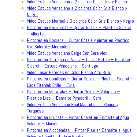
Video Estuco Veneciano a 2 colores Color Gris y Blanco
Video Estuco Veneciano a 2 colores Color Gris Blanco y
Negro
Video Estuco Marmol a 3 colores Color Gris Blanco y Negro
Pintores en Parla Este – Quitar Gotele – Plastico Sideral
– Alberto
Pintores en Coslada – Quitar Gotele y pintar en Plastico
liso Sideral – Mercedes
Video Estuco Veneciano Beige Con Cera Alex
Pintores en Torrejon de Ardoz – Quitar Gotele – Plastico
Sideral – Estuco Veneciano – Santiago
Video Lacar Paredes en Color Blanco Alto Brillo
Pintores en Canillejas – Quitar Gotele – Plastico Sideral –
Laca Titanlak Brillo – Elvis
Pintores en Moratalaz – Quitar Golele – Veloglas –
Plastico Liso – Esmalte Pymacril – Sara
Video Estuco Veneciano Real Madrid color Blanco y
Turquesa
Pintores en Brunete – Pintar Chalet en Esmalte al Agua
Valacryl – Monica
Pintores en Alcobendas – Pintar Piso en Esmalte al Agua
Velvet y Papel Pintado – Noelia