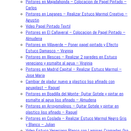
Pintores en Majadahonda – Colocacion de Papel Pintado –
Carlos
Pintores en Leganes – Realizar Estuco Marmol Creativo –
Agustin
Video Papel Pintado Textil
Pintores en El Cañaveral – Colocacion de Papel Pintado –
Almudena
Pintores en Villaverde – Poner papel pintado y Efecto
Estuco Damasco – Virginia
Pintores en Illescas – Realizar 2 paredes en Estuco
veneciano y esmalte al agua – Virginia
Pintores en Madrid Capital – Realizar Estuco Marmol –
Jose Maria
Cambiar de pladur nuevo a plastico liso afinado con
aguaplast – Raquel
Pintores en Boadilla del Monte- Quitar Gotele y pintar en
esmalte al agua liso afinado – Almudena
Pintores en Arroyomolinos – Quitar Gotele y pintar en
plastico liso afinado – Raquel
Pintores en Coslada – Realizar Estuco Marmol Negro Gris
y Blanco – Julian
Video Estuco Veneciano Blanco con Laminas Cromadas Oro