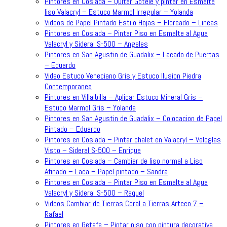
Pintores en Coslada – Quitar Gotele y pintar en Esmalte
liso Valacryl – Estuco Marmol Irregular – Yolanda
Videos de Papel Pintado Estilo Hojas – Floreado – Lineas
Pintores en Coslada – Pintar Piso en Esmalte al Agua
Valacryl y Sideral S-500 – Angeles
Pintores en San Agustin de Guadalix – Lacado de Puertas
– Eduardo
Video Estuco Veneciano Gris y Estuco Ilusion Piedra
Contemporanea
Pintores en Villalbilla – Aplicar Estuco Mineral Gris –
Estuco Marmol Gris – Yolanda
Pintores en San Agustin de Guadalix – Colocacion de Papel
Pintado – Eduardo
Pintores en Coslada – Pintar chalet en Valacryl – Veloglas
Visto – Sideral S-500 – Enrique
Pintores en Coslada – Cambiar de liso normal a Liso
Afinado – Laca – Papel pintado – Sandra
Pintores en Coslada – Pintar Piso en Esmalte al Agua
Valacryl y Sideral S-500 – Raquel
Videos Cambiar de Tierras Coral a Tierras Arteco 7 –
Rafael
Pintores en Getafe – Pintar piso con pintura decorativa