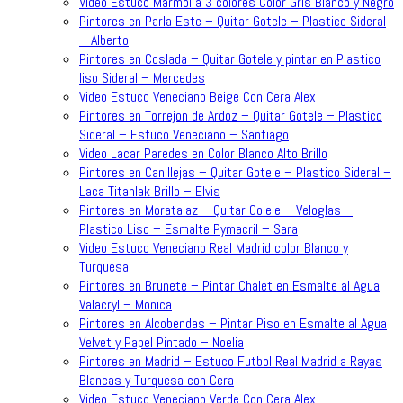
Video Estuco Marmol a 3 colores Color Gris Blanco y Negro
Pintores en Parla Este – Quitar Gotele – Plastico Sideral
– Alberto
Pintores en Coslada – Quitar Gotele y pintar en Plastico
liso Sideral – Mercedes
Video Estuco Veneciano Beige Con Cera Alex
Pintores en Torrejon de Ardoz – Quitar Gotele – Plastico
Sideral – Estuco Veneciano – Santiago
Video Lacar Paredes en Color Blanco Alto Brillo
Pintores en Canillejas – Quitar Gotele – Plastico Sideral –
Laca Titanlak Brillo – Elvis
Pintores en Moratalaz – Quitar Golele – Veloglas –
Plastico Liso – Esmalte Pymacril – Sara
Video Estuco Veneciano Real Madrid color Blanco y
Turquesa
Pintores en Brunete – Pintar Chalet en Esmalte al Agua
Valacryl – Monica
Pintores en Alcobendas – Pintar Piso en Esmalte al Agua
Velvet y Papel Pintado – Noelia
Pintores en Madrid – Estuco Futbol Real Madrid a Rayas
Blancas y Turquesa con Cera
Video Estuco Veneciano Verde Con Cera Alex