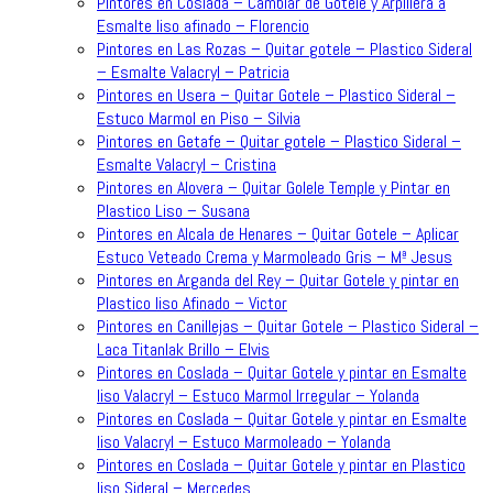
Pintores en Coslada – Cambiar de Gotele y Arpillera a
Esmalte liso afinado – Florencio
Pintores en Las Rozas – Quitar gotele – Plastico Sideral
– Esmalte Valacryl – Patricia
Pintores en Usera – Quitar Gotele – Plastico Sideral –
Estuco Marmol en Piso – Silvia
Pintores en Getafe – Quitar gotele – Plastico Sideral –
Esmalte Valacryl – Cristina
Pintores en Alovera – Quitar Golele Temple y Pintar en
Plastico Liso – Susana
Pintores en Alcala de Henares – Quitar Gotele – Aplicar
Estuco Veteado Crema y Marmoleado Gris – Mª Jesus
Pintores en Arganda del Rey – Quitar Gotele y pintar en
Plastico liso Afinado – Victor
Pintores en Canillejas – Quitar Gotele – Plastico Sideral –
Laca Titanlak Brillo – Elvis
Pintores en Coslada – Quitar Gotele y pintar en Esmalte
liso Valacryl – Estuco Marmol Irregular – Yolanda
Pintores en Coslada – Quitar Gotele y pintar en Esmalte
liso Valacryl – Estuco Marmoleado – Yolanda
Pintores en Coslada – Quitar Gotele y pintar en Plastico
liso Sideral – Mercedes