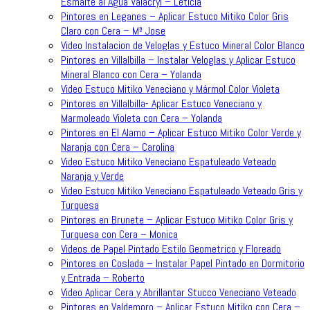
Esmalte al Agua Valacryl – Leticia
Pintores en Leganes – Aplicar Estuco Mitiko Color Gris
Claro con Cera – Mª Jose
Video Instalacion de Veloglas y Estuco Mineral Color Blanco
Pintores en Villalbilla – Instalar Veloglas y Aplicar Estuco
Mineral Blanco con Cera – Yolanda
Video Estuco Mitiko Veneciano y Mármol Color Violeta
Pintores en Villalbilla- Aplicar Estuco Veneciano y
Marmoleado Violeta con Cera – Yolanda
Pintores en El Alamo – Aplicar Estuco Mitiko Color Verde y
Naranja con Cera – Carolina
Video Estuco Mitiko Veneciano Espatuleado Veteado
Naranja y Verde
Video Estuco Mitiko Veneciano Espatuleado Veteado Gris y
Turquesa
Pintores en Brunete – Aplicar Estuco Mitiko Color Gris y
Turquesa con Cera – Monica
Videos de Papel Pintado Estilo Geometrico y Floreado
Pintores en Coslada – Instalar Papel Pintado en Dormitorio
y Entrada – Roberto
Video Aplicar Cera y Abrillantar Stucco Veneciano Veteado
Pintores en Valdemoro – Aplicar Estuco Mitiko con Cera –