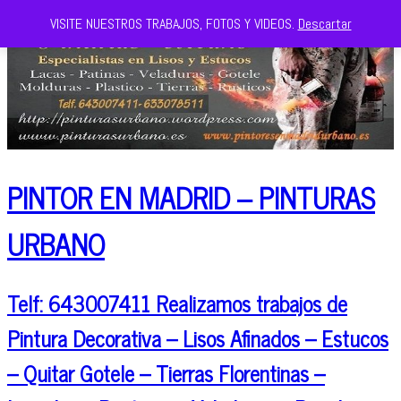
VISITE NUESTROS TRABAJOS, FOTOS Y VIDEOS.
Descartar
PINTOR EN MADRID – PINTURAS
URBANO
Telf: 643007411 Realizamos trabajos de
Pintura Decorativa – Lisos Afinados – Estucos
– Quitar Gotele – Tierras Florentinas –