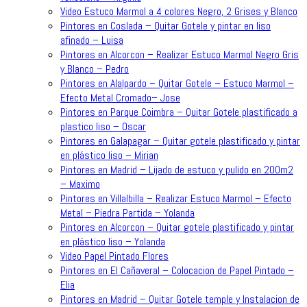
Video Estuco Marmol a 4 colores Negro, 2 Grises y Blanco
Pintores en Coslada – Quitar Gotele y pintar en liso
afinado – Luisa
Pintores en Alcorcon – Realizar Estuco Marmol Negro Gris
y Blanco – Pedro
Pintores en Alalpardo – Quitar Gotele – Estuco Marmol –
Efecto Metal Cromado– Jose
Pintores en Parque Coimbra – Quitar Gotele plastificado a
plastico liso – Oscar
Pintores en Galapagar – Quitar gotele plastificado y pintar
en plástico liso – Mirian
Pintores en Madrid – Lijado de estuco y pulido en 200m2
– Maximo
Pintores en Villalbilla – Realizar Estuco Marmol – Efecto
Metal – Piedra Partida – Yolanda
Pintores en Alcorcon – Quitar gotele plastificado y pintar
en plástico liso – Yolanda
Video Papel Pintado Flores
Pintores en El Cañaveral – Colocacion de Papel Pintado –
Elia
Pintores en Madrid – Quitar Gotele temple y Instalacion de