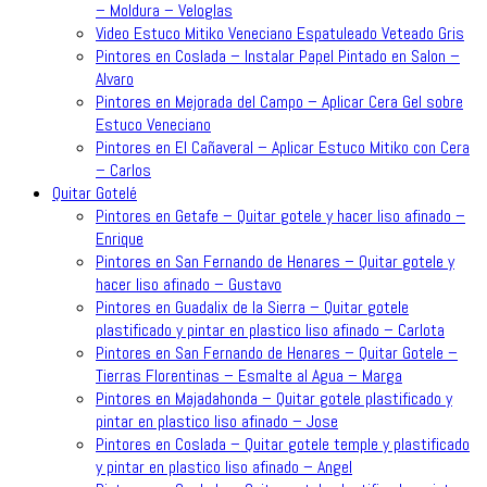
– Moldura – Veloglas
Video Estuco Mitiko Veneciano Espatuleado Veteado Gris
Pintores en Coslada – Instalar Papel Pintado en Salon –
Alvaro
Pintores en Mejorada del Campo – Aplicar Cera Gel sobre
Estuco Veneciano
Pintores en El Cañaveral – Aplicar Estuco Mitiko con Cera
– Carlos
Quitar Gotelé
Pintores en Getafe – Quitar gotele y hacer liso afinado –
Enrique
Pintores en San Fernando de Henares – Quitar gotele y
hacer liso afinado – Gustavo
Pintores en Guadalix de la Sierra – Quitar gotele
plastificado y pintar en plastico liso afinado – Carlota
Pintores en San Fernando de Henares – Quitar Gotele –
Tierras Florentinas – Esmalte al Agua – Marga
Pintores en Majadahonda – Quitar gotele plastificado y
pintar en plastico liso afinado – Jose
Pintores en Coslada – Quitar gotele temple y plastificado
y pintar en plastico liso afinado – Angel