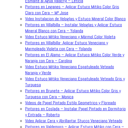
Esmalte al Agua Valacryl – Leticia
Pintores en Leganes – Aplicar Estuco Mitiko Color Gris
Claro con Cera – Mª Jose
Video Instalacion de Veloglas y Estuco Mineral Color Blanco
Pintores en Villalbilla – Instalar Veloglas y Aplicar Estuco
Mineral Blanco con Cera – Yolanda
Video Estuco Mitiko Veneciano y Mármol Color Violeta
Pintores en Villalbilla- Aplicar Estuco Veneciano y
Marmoleado Violeta con Cera – Yolanda
Pintores en El Alamo – Aplicar Estuco Mitiko Color Verde y
Naranja con Cera – Carolina
Video Estuco Mitiko Veneciano Espatuleado Veteado
Naranja y Verde
Video Estuco Mitiko Veneciano Espatuleado Veteado Gris y
Turquesa
Pintores en Brunete – Aplicar Estuco Mitiko Color Gris y
Turquesa con Cera – Monica
Videos de Papel Pintado Estilo Geometrico y Floreado
Pintores en Coslada – Instalar Papel Pintado en Dormitorio
y Entrada – Roberto
Video Aplicar Cera y Abrillantar Stucco Veneciano Veteado
Pintores en Valdemoro – Aplicar Estuco Mitiko con Cera –