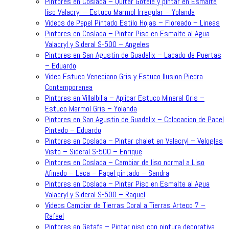
Pintores en Coslada – Quitar Gotele y pintar en Esmalte
liso Valacryl – Estuco Marmol Irregular – Yolanda
Videos de Papel Pintado Estilo Hojas – Floreado – Lineas
Pintores en Coslada – Pintar Piso en Esmalte al Agua
Valacryl y Sideral S-500 – Angeles
Pintores en San Agustin de Guadalix – Lacado de Puertas
– Eduardo
Video Estuco Veneciano Gris y Estuco Ilusion Piedra
Contemporanea
Pintores en Villalbilla – Aplicar Estuco Mineral Gris –
Estuco Marmol Gris – Yolanda
Pintores en San Agustin de Guadalix – Colocacion de Papel
Pintado – Eduardo
Pintores en Coslada – Pintar chalet en Valacryl – Veloglas
Visto – Sideral S-500 – Enrique
Pintores en Coslada – Cambiar de liso normal a Liso
Afinado – Laca – Papel pintado – Sandra
Pintores en Coslada – Pintar Piso en Esmalte al Agua
Valacryl y Sideral S-500 – Raquel
Videos Cambiar de Tierras Coral a Tierras Arteco 7 –
Rafael
Pintores en Getafe – Pintar piso con pintura decorativa