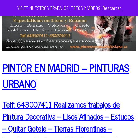
VISITE NUESTROS TRABAJOS, FOTOS Y VIDEOS.
Descartar
PINTOR EN MADRID – PINTURAS
URBANO
Telf: 643007411 Realizamos trabajos de
Pintura Decorativa – Lisos Afinados – Estucos
– Quitar Gotele – Tierras Florentinas –