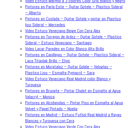
Video Estuco Marmol a 3 colores Color Gris Blanco y Negro
Pintores en Parla Este – Quitar Gotele – Plastico Sideral
– Alberto
Pintores en Coslada – Quitar Gotele y pintar en Plastico
liso Sideral – Mercedes
Video Estuco Veneciano Beige Con Cera Alex
Pintores en Torrejon de Ardoz – Quitar Gotele – Plastico
Sideral – Estuco Veneciano – Santiago
Video Lacar Paredes en Color Blanco Alto Brillo
Pintores en Canillejas – Quitar Gotele – Plastico Sideral –
Laca Titanlak Brillo – Elvis
Pintores en Moratalaz – Quitar Golele – Veloglas –
Plastico Liso – Esmalte Pymacril – Sara
Video Estuco Veneciano Real Madrid color Blanco y
Turquesa
Pintores en Brunete – Pintar Chalet en Esmalte al Agua
Valacryl – Monica
Pintores en Alcobendas – Pintar Piso en Esmalte al Agua
Velvet y Papel Pintado – Noelia
Pintores en Madrid – Estuco Futbol Real Madrid a Rayas
Blancas y Turquesa con Cera
Video Estuco Veneciano Verde Con Cera Alex