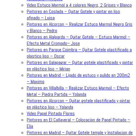
Video Estuco Marmol a 4 colores Negro, 2 Grises y Blanco
Pintores en Coslada – Quitar Gotele y pintar en liso
afinado – Luisa
Pintores en Alcorcon – Realizar Estuco Marmol Negro Gris
y Blanco – Pedro
Pintores en Alalpardo – Quitar Gotele – Estuco Marmol –
Efecto Metal Cromado– Jose
Pintores en Parque Coimbra – Quitar Gotele plastificado a
plastico liso – Oscar
Pintores en Galapagar – Quitar gotele plastificado y pintar
en plástico liso – Mirian
Pintores en Madrid – Lijado de estuco y pulido en 200m2
– Maximo
Pintores en Villalbilla – Realizar Estuco Marmol – Efecto
Metal – Piedra Partida – Yolanda
Pintores en Alcorcon – Quitar gotele plastificado y pintar
en plástico liso – Yolanda
Video Papel Pintado Flores
Pintores en El Cañaveral – Colocacion de Papel Pintado –
Elia
Pintores en Madrid – Quitar Gotele temple y Instalacion de