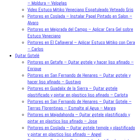
– Moldura – Veloglas
Video Estuco Mitiko Veneciano Espatuleado Veteado Gris
Pintores en Coslada – Instalar Papel Pintado en Salon –
Alvaro
Pintores en Mejorada del Campo – Aplicar Cera Gel sobre
Estuco Veneciano
Pintores en El Cañaveral – Aplicar Estuco Mitiko con Cera
– Carlos
Quitar Gotelé
Pintores en Getafe – Quitar gotele y hacer liso afinado –
Enrique
Pintores en San Fernando de Henares – Quitar gotele y
hacer liso afinado – Gustavo
Pintores en Guadalix de la Sierra – Quitar gotele
plastificado y pintar en plastico liso afinado – Carlota
Pintores en San Fernando de Henares – Quitar Gotele –
Tierras Florentinas – Esmalte al Agua – Marga
Pintores en Majadahonda – Quitar gotele plastificado y
pintar en plastico liso afinado – Jose
Pintores en Coslada – Quitar gotele temple y plastificado
y pintar en plastico liso afinado – Angel