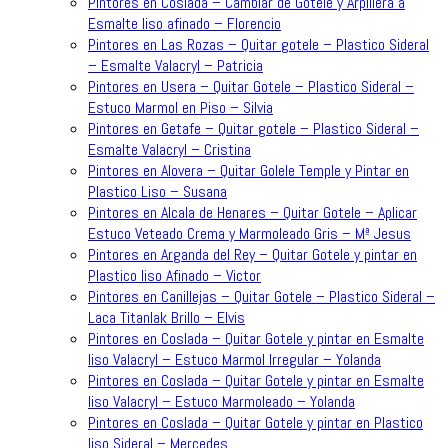
Pintores en Coslada – Cambiar de Gotele y Arpillera a
Esmalte liso afinado – Florencio
Pintores en Las Rozas – Quitar gotele – Plastico Sideral
– Esmalte Valacryl – Patricia
Pintores en Usera – Quitar Gotele – Plastico Sideral –
Estuco Marmol en Piso – Silvia
Pintores en Getafe – Quitar gotele – Plastico Sideral –
Esmalte Valacryl – Cristina
Pintores en Alovera – Quitar Golele Temple y Pintar en
Plastico Liso – Susana
Pintores en Alcala de Henares – Quitar Gotele – Aplicar
Estuco Veteado Crema y Marmoleado Gris – Mª Jesus
Pintores en Arganda del Rey – Quitar Gotele y pintar en
Plastico liso Afinado – Victor
Pintores en Canillejas – Quitar Gotele – Plastico Sideral –
Laca Titanlak Brillo – Elvis
Pintores en Coslada – Quitar Gotele y pintar en Esmalte
liso Valacryl – Estuco Marmol Irregular – Yolanda
Pintores en Coslada – Quitar Gotele y pintar en Esmalte
liso Valacryl – Estuco Marmoleado – Yolanda
Pintores en Coslada – Quitar Gotele y pintar en Plastico
liso Sideral – Mercedes