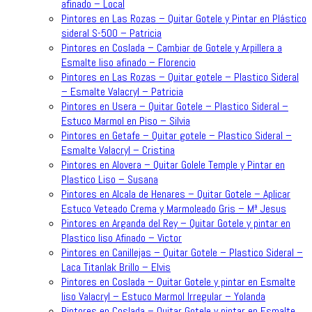
afinado – Local
Pintores en Las Rozas – Quitar Gotele y Pintar en Plástico
sideral S-500 – Patricia
Pintores en Coslada – Cambiar de Gotele y Arpillera a
Esmalte liso afinado – Florencio
Pintores en Las Rozas – Quitar gotele – Plastico Sideral
– Esmalte Valacryl – Patricia
Pintores en Usera – Quitar Gotele – Plastico Sideral –
Estuco Marmol en Piso – Silvia
Pintores en Getafe – Quitar gotele – Plastico Sideral –
Esmalte Valacryl – Cristina
Pintores en Alovera – Quitar Golele Temple y Pintar en
Plastico Liso – Susana
Pintores en Alcala de Henares – Quitar Gotele – Aplicar
Estuco Veteado Crema y Marmoleado Gris – Mª Jesus
Pintores en Arganda del Rey – Quitar Gotele y pintar en
Plastico liso Afinado – Victor
Pintores en Canillejas – Quitar Gotele – Plastico Sideral –
Laca Titanlak Brillo – Elvis
Pintores en Coslada – Quitar Gotele y pintar en Esmalte
liso Valacryl – Estuco Marmol Irregular – Yolanda
Pintores en Coslada – Quitar Gotele y pintar en Esmalte