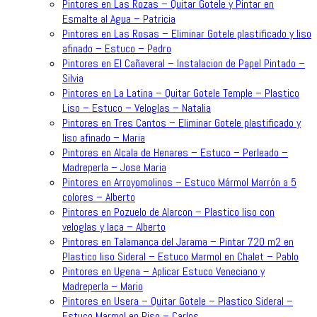
Pintores en Las Rozas – Quitar Gotele y Pintar en
Esmalte al Agua – Patricia
Pintores en Las Rosas – Eliminar Gotele plastificado y liso
afinado – Estuco – Pedro
Pintores en El Cañaveral – Instalacion de Papel Pintado –
Silvia
Pintores en La Latina – Quitar Gotele Temple – Plastico
Liso – Estuco – Veloglas – Natalia
Pintores en Tres Cantos – Eliminar Gotele plastificado y
liso afinado – Maria
Pintores en Alcala de Henares – Estuco – Perleado –
Madreperla – Jose Maria
Pintores en Arroyomolinos – Estuco Mármol Marrón a 5
colores – Alberto
Pintores en Pozuelo de Alarcon – Plastico liso con
veloglas y laca – Alberto
Pintores en Talamanca del Jarama – Pintar 720 m2 en
Plastico liso Sideral – Estuco Marmol en Chalet – Pablo
Pintores en Ugena – Aplicar Estuco Veneciano y
Madreperla – Mario
Pintores en Usera – Quitar Gotele – Plastico Sideral –
Estuco Marmol en Piso – Carlos