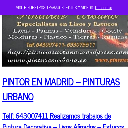
VISITE NUESTROS TRABAJOS, FOTOS Y VIDEOS.
Descartar
PINTOR EN MADRID – PINTURAS
URBANO
Telf: 643007411 Realizamos trabajos de
Pintura Decorativa – Lisos Afinados – Estucos