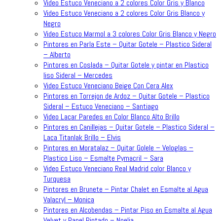
Video Estuco Veneciano a 2 colores Color Gris y Blanco
Video Estuco Veneciano a 2 colores Color Gris Blanco y
Negro
Video Estuco Marmol a 3 colores Color Gris Blanco y Negro
Pintores en Parla Este – Quitar Gotele – Plastico Sideral
– Alberto
Pintores en Coslada – Quitar Gotele y pintar en Plastico
liso Sideral – Mercedes
Video Estuco Veneciano Beige Con Cera Alex
Pintores en Torrejon de Ardoz – Quitar Gotele – Plastico
Sideral – Estuco Veneciano – Santiago
Video Lacar Paredes en Color Blanco Alto Brillo
Pintores en Canillejas – Quitar Gotele – Plastico Sideral –
Laca Titanlak Brillo – Elvis
Pintores en Moratalaz – Quitar Golele – Veloglas –
Plastico Liso – Esmalte Pymacril – Sara
Video Estuco Veneciano Real Madrid color Blanco y
Turquesa
Pintores en Brunete – Pintar Chalet en Esmalte al Agua
Valacryl – Monica
Pintores en Alcobendas – Pintar Piso en Esmalte al Agua
Velvet y Papel Pintado – Noelia