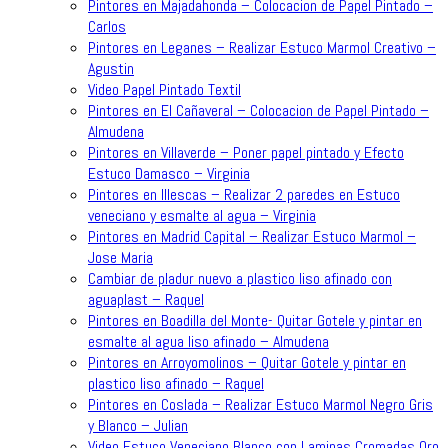
Pintores en Majadahonda – Colocacion de Papel Pintado –
Carlos
Pintores en Leganes – Realizar Estuco Marmol Creativo –
Agustin
Video Papel Pintado Textil
Pintores en El Cañaveral – Colocacion de Papel Pintado –
Almudena
Pintores en Villaverde – Poner papel pintado y Efecto
Estuco Damasco – Virginia
Pintores en Illescas – Realizar 2 paredes en Estuco
veneciano y esmalte al agua – Virginia
Pintores en Madrid Capital – Realizar Estuco Marmol –
Jose Maria
Cambiar de pladur nuevo a plastico liso afinado con
aguaplast – Raquel
Pintores en Boadilla del Monte- Quitar Gotele y pintar en
esmalte al agua liso afinado – Almudena
Pintores en Arroyomolinos – Quitar Gotele y pintar en
plastico liso afinado – Raquel
Pintores en Coslada – Realizar Estuco Marmol Negro Gris
y Blanco – Julian
Video Estuco Veneciano Blanco con Laminas Cromadas Oro