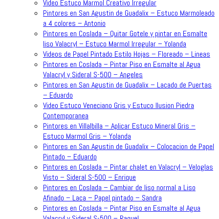
Video Estuco Marmol Creativo Irregular
Pintores en San Agustin de Guadalix – Estuco Marmoleado
a 4 colores – Antonio
Pintores en Coslada – Quitar Gotele y pintar en Esmalte
liso Valacryl – Estuco Marmol Irregular – Yolanda
Videos de Papel Pintado Estilo Hojas – Floreado – Lineas
Pintores en Coslada – Pintar Piso en Esmalte al Agua
Valacryl y Sideral S-500 – Angeles
Pintores en San Agustin de Guadalix – Lacado de Puertas
– Eduardo
Video Estuco Veneciano Gris y Estuco Ilusion Piedra
Contemporanea
Pintores en Villalbilla – Aplicar Estuco Mineral Gris –
Estuco Marmol Gris – Yolanda
Pintores en San Agustin de Guadalix – Colocacion de Papel
Pintado – Eduardo
Pintores en Coslada – Pintar chalet en Valacryl – Veloglas
Visto – Sideral S-500 – Enrique
Pintores en Coslada – Cambiar de liso normal a Liso
Afinado – Laca – Papel pintado – Sandra
Pintores en Coslada – Pintar Piso en Esmalte al Agua
Valacryl y Sideral S-500 – Raquel