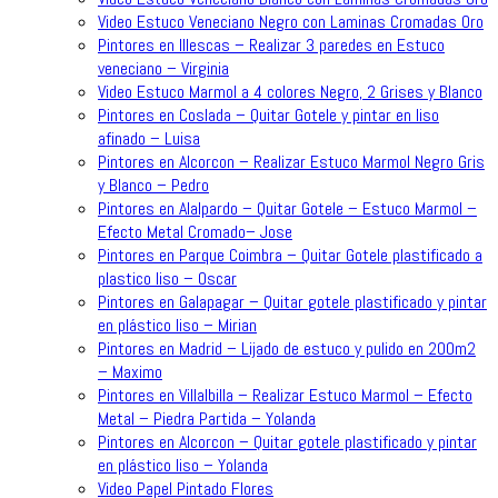
Video Estuco Veneciano Negro con Laminas Cromadas Oro
Pintores en Illescas – Realizar 3 paredes en Estuco
veneciano – Virginia
Video Estuco Marmol a 4 colores Negro, 2 Grises y Blanco
Pintores en Coslada – Quitar Gotele y pintar en liso
afinado – Luisa
Pintores en Alcorcon – Realizar Estuco Marmol Negro Gris
y Blanco – Pedro
Pintores en Alalpardo – Quitar Gotele – Estuco Marmol –
Efecto Metal Cromado– Jose
Pintores en Parque Coimbra – Quitar Gotele plastificado a
plastico liso – Oscar
Pintores en Galapagar – Quitar gotele plastificado y pintar
en plástico liso – Mirian
Pintores en Madrid – Lijado de estuco y pulido en 200m2
– Maximo
Pintores en Villalbilla – Realizar Estuco Marmol – Efecto
Metal – Piedra Partida – Yolanda
Pintores en Alcorcon – Quitar gotele plastificado y pintar
en plástico liso – Yolanda
Video Papel Pintado Flores