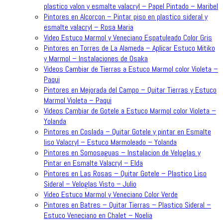
plastico valon y esmalte valacryl – Papel Pintado – Maribel
Pintores en Alcorcon – Pintar piso en plastico sideral y
esmalte valacryl – Rosa Maria
Video Estuco Marmol y Veneciano Espatuleado Color Gris
Pintores en Torres de La Alameda – Aplicar Estuco Mitiko
y Marmol – Instalaciones de Osaka
Videos Cambiar de Tierras a Estuco Marmol color Violeta –
Paqui
Pintores en Mejorada del Campo – Quitar Tierras y Estuco
Marmol Violeta – Paqui
Videos Cambiar de Gotele a Estuco Marmol color Violeta –
Yolanda
Pintores en Coslada – Quitar Gotele y pintar en Esmalte
liso Valacryl – Estuco Marmoleado – Yolanda
Pintores en Somosaguas – Instalacion de Veloglas y
Pintar en Esmalte Valacryl – Elda
Pintores en Las Rosas – Quitar Gotele – Plastico Liso
Sideral – Veloglas Visto – Julio
Video Estuco Marmol y Veneciano Color Verde
Pintores en Batres – Quitar Tierras – Plastico Sideral –
Estuco Veneciano en Chalet – Noelia