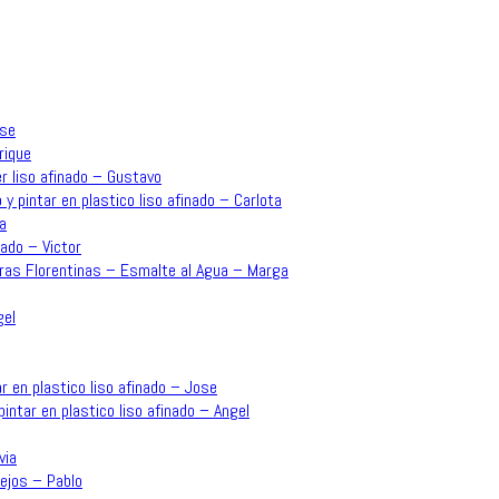
ose
rique
r liso afinado – Gustavo
 y pintar en plastico liso afinado – Carlota
a
ado – Victor
rras Florentinas – Esmalte al Agua – Marga
gel
r en plastico liso afinado – Jose
intar en plastico liso afinado – Angel
via
ejos – Pablo