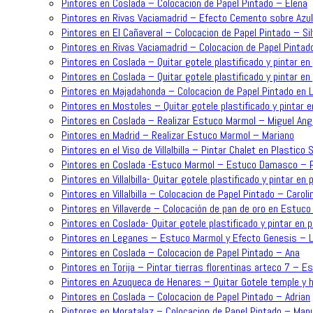
Pintores en Coslada – Colocacion de Papel Pintado – Elena
Pintores en Rivas Vaciamadrid – Efecto Cemento sobre Azu
Pintores en El Cañaveral – Colocacion de Papel Pintado – Sil
Pintores en Rivas Vaciamadrid – Colocacion de Papel Pintad
Pintores en Coslada – Quitar gotele plastificado y pintar en 
Pintores en Coslada – Quitar gotele plastificado y pintar en 
Pintores en Majadahonda – Colocacion de Papel Pintado en L
Pintores en Mostoles – Quitar gotele plastificado y pintar e
Pintores en Coslada – Realizar Estuco Marmol – Miguel Ang
Pintores en Madrid – Realizar Estuco Marmol – Mariano
Pintores en el Viso de Villalbilla – Pintar Chalet en Plastic
Pintores en Coslada -Estuco Marmol – Estuco Damasco – P
Pintores en Villalbilla- Quitar gotele plastificado y pintar en 
Pintores en Villalbilla – Colocacion de Papel Pintado – Caroli
Pintores en Villaverde – Colocación de pan de oro en Estuc
Pintores en Coslada- Quitar gotele plastificado y pintar en 
Pintores en Leganes – Estuco Marmol y Efecto Genesis – L
Pintores en Coslada – Colocacion de Papel Pintado – Ana
Pintores en Torija – Pintar tierras florentinas arteco 7 – E
Pintores en Azuqueca de Henares – Quitar Gotele temple y h
Pintores en Coslada – Colocacion de Papel Pintado – Adrian
Pintores en Moratalaz – Colocacion de Papel Pintado – Man