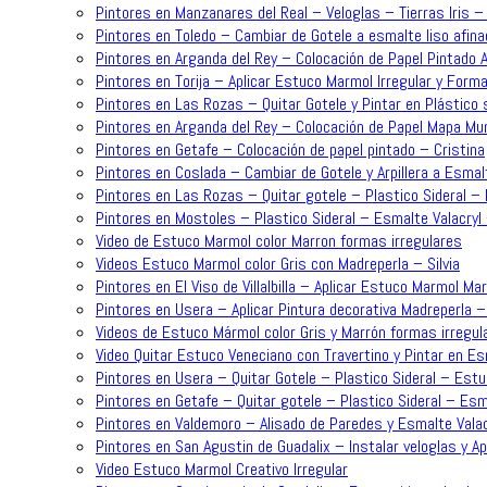
Pintores en Manzanares del Real – Veloglas – Tierras Iris 
Pintores en Toledo – Cambiar de Gotele a esmalte liso afina
Pintores en Arganda del Rey – Colocación de Papel Pintado 
Pintores en Torija – Aplicar Estuco Marmol Irregular y For
Pintores en Las Rozas – Quitar Gotele y Pintar en Plástico 
Pintores en Arganda del Rey – Colocación de Papel Mapa Mun
Pintores en Getafe – Colocación de papel pintado – Cristina
Pintores en Coslada – Cambiar de Gotele y Arpillera a Esmalt
Pintores en Las Rozas – Quitar gotele – Plastico Sideral – 
Pintores en Mostoles – Plastico Sideral – Esmalte Valacryl
Video de Estuco Marmol color Marron formas irregulares
Videos Estuco Marmol color Gris con Madreperla – Silvia
Pintores en El Viso de Villalbilla – Aplicar Estuco Marmol Ma
Pintores en Usera – Aplicar Pintura decorativa Madreperla – 
Videos de Estuco Mármol color Gris y Marrón formas irregul
Video Quitar Estuco Veneciano con Travertino y Pintar en Es
Pintores en Usera – Quitar Gotele – Plastico Sideral – Estu
Pintores en Getafe – Quitar gotele – Plastico Sideral – Esma
Pintores en Valdemoro – Alisado de Paredes y Esmalte Valac
Pintores en San Agustin de Guadalix – Instalar veloglas y A
Video Estuco Marmol Creativo Irregular