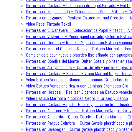
Pintores en Coslada – Colocacion de Papel Pintado – Ivette
Pintores en Majadahonda – Colocacion de Papel Pintado – C
Pintores en Leganes – Realizar Estuco Marmol Creativo – 
Video Papel Pintado Textil
Pintores en El Cañaveral – Colocacion de Papel Pintado – A
Pintores en Villaverde – Poner papel pintado y Efecto Estuc
Pintores en Illescas – Realizar 2 paredes en Estuco venecia
Pintores en Madrid Capital – Realizar Estuco Marmol – Jose
Cambiar de pladur nuevo a plastico liso afinado con aguapla
Pintores en Boadilla del Monte- Quitar Gotele y pintar en es
Pintores en Arroyomolinos – Quitar Gotele y pintar en plasti
Pintores en Coslada – Realizar Estuco Marmol Negro Gris y 
Video Estuco Veneciano Blanco con Laminas Cromadas Oro
Video Estuco Veneciano Negro con Laminas Cromadas Oro
Pintores en Illescas – Realizar 3 paredes en Estuco venecia
Video Estuco Marmol a 4 colores Negro, 2 Grises y Blanco
Pintores en Coslada – Quitar Gotele y pintar en liso afinado
Pintores en Alcorcon – Realizar Estuco Marmol Negro Gris y
Pintores en Alalpardo – Quitar Gotele – Estuco Marmol – 
Pintores en Parque Coimbra – Quitar Gotele plastificado a p
Pintores en Galapagar – Quitar gotele plastificado y pintar e