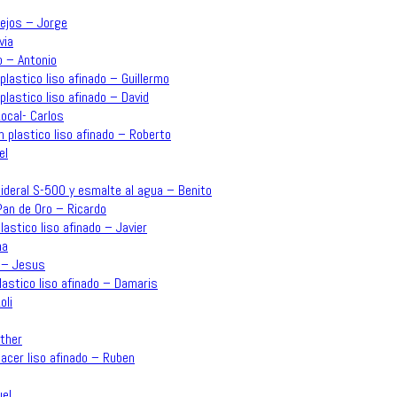
lejos – Jorge
via
o – Antonio
plastico liso afinado – Guillermo
plastico liso afinado – David
ocal- Carlos
n plastico liso afinado – Roberto
el
o Sideral S-500 y esmalte al agua – Benito
an de Oro – Ricardo
plastico liso afinado – Javier
na
o – Jesus
plastico liso afinado – Damaris
oli
sther
acer liso afinado – Ruben
uel