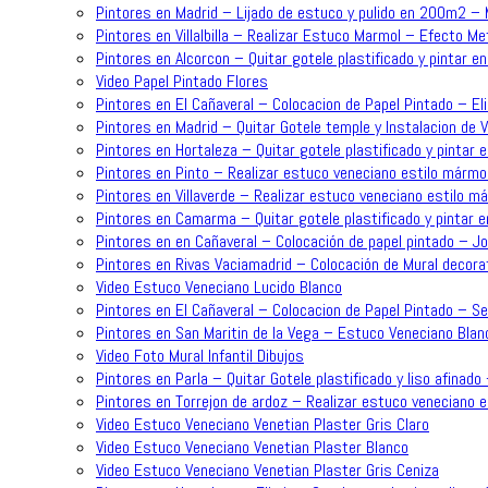
Pintores en Madrid – Lijado de estuco y pulido en 200m2 –
Pintores en Villalbilla – Realizar Estuco Marmol – Efecto Me
Pintores en Alcorcon – Quitar gotele plastificado y pintar en
Video Papel Pintado Flores
Pintores en El Cañaveral – Colocacion de Papel Pintado – Eli
Pintores en Madrid – Quitar Gotele temple y Instalacion de 
Pintores en Hortaleza – Quitar gotele plastificado y pintar e
Pintores en Pinto – Realizar estuco veneciano estilo mármol
Pintores en Villaverde – Realizar estuco veneciano estilo m
Pintores en Camarma – Quitar gotele plastificado y pintar e
Pintores en en Cañaveral – Colocación de papel pintado – J
Pintores en Rivas Vaciamadrid – Colocación de Mural decorat
Video Estuco Veneciano Lucido Blanco
Pintores en El Cañaveral – Colocacion de Papel Pintado – Se
Pintores en San Maritin de la Vega – Estuco Veneciano Blan
Video Foto Mural Infantil Dibujos
Pintores en Parla – Quitar Gotele plastificado y liso afinado
Pintores en Torrejon de ardoz – Realizar estuco veneciano 
Video Estuco Veneciano Venetian Plaster Gris Claro
Video Estuco Veneciano Venetian Plaster Blanco
Video Estuco Veneciano Venetian Plaster Gris Ceniza