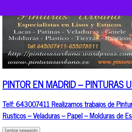
PINTOR EN MADRID – PINTURAS 
Telf: 643007411 Realizamos trabajos de Pintura
Rusticos – Veladuras – Papel – Molduras de Es
Cambiar navegación