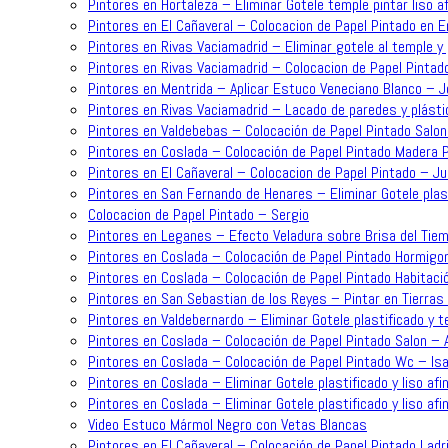
Pintores en Hortaleza – Eliminar Gotele temple pintar liso 
Pintores en El Cañaveral – Colocacion de Papel Pintado en 
Pintores en Rivas Vaciamadrid – Eliminar gotele al temple y 
Pintores en Rivas Vaciamadrid – Colocacion de Papel Pintad
Pintores en Mentrida – Aplicar Estuco Veneciano Blanco – 
Pintores en Rivas Vaciamadrid – Lacado de paredes y plásti
Pintores en Valdebebas – Colocación de Papel Pintado Salo
Pintores en Coslada – Colocación de Papel Pintado Madera P
Pintores en El Cañaveral – Colocacion de Papel Pintado – J
Pintores en San Fernando de Henares – Eliminar Gotele plast
Colocacion de Papel Pintado – Sergio
Pintores en Leganes – Efecto Veladura sobre Brisa del Tiem
Pintores en Coslada – Colocación de Papel Pintado Hormigo
Pintores en Coslada – Colocación de Papel Pintado Habitaci
Pintores en San Sebastian de los Reyes – Pintar en Tierras 
Pintores en Valdebernardo – Eliminar Gotele plastificado y t
Pintores en Coslada – Colocación de Papel Pintado Salon – 
Pintores en Coslada – Colocación de Papel Pintado Wc – Is
Pintores en Coslada – Eliminar Gotele plastificado y liso af
Pintores en Coslada – Eliminar Gotele plastificado y liso afi
Video Estuco Mármol Negro con Vetas Blancas
Pintores en El Cañaveral – Colocación de Papel Pintado Ladri