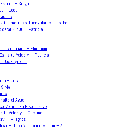
– Estuco – Sergio
do – Local
Aviones
mas Geometricas Triangulares – Esther
sideral S-500 – Patricia
dial
e liso afinado – Florencio
Esmalte Valacryl – Patricia
 – Jose Ignacio
rron – Julian
Silvia
ares
malte al Agua
co Marmol en Piso – Silvia
lte Valacryl – Cristina
ryl – Milagros
plicar Estuco Veneciano Marron – Antonio