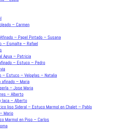
l
moleado – Carmen
o Afinado – Papel Pintado – Susana
ado – Esmalte – Rafael
s
l Agua – Patricia
 afinado – Estuco – Pedro
via
o – Estuco – Veloglas – Natalia
o afinado – Maria
perla – Jose Maria
res – Alberto
y laca – Alberto
ico liso Sideral – Estuco Marmol en Chalet – Pablo
 – Mario
uco Marmol en Piso – Carlos
aloma