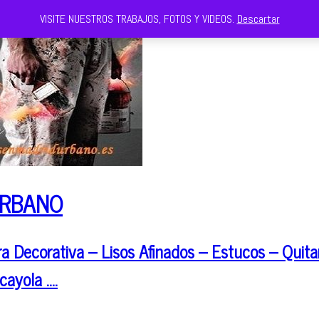
VISITE NUESTROS TRABAJOS, FOTOS Y VIDEOS.
Descartar
URBANO
 Decorativa – Lisos Afinados – Estucos – Quitar
cayola ….