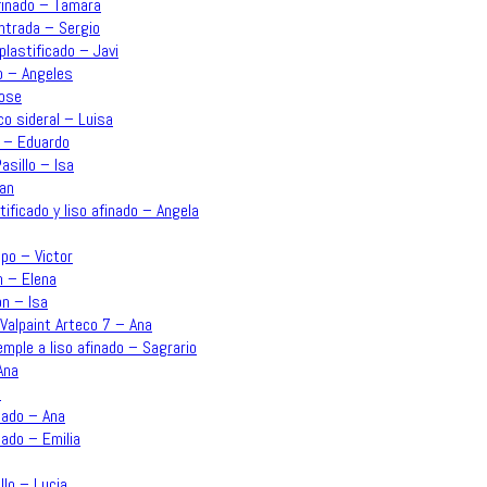
afinado – Tamara
Entrada – Sergio
plastificado – Javi
o – Angeles
Jose
co sideral – Luisa
n – Eduardo
asillo – Isa
uan
ificado y liso afinado – Angela
po – Victor
n – Elena
ón – Isa
Valpaint Arteco 7 – Ana
emple a liso afinado – Sagrario
Ana
a
inado – Ana
nado – Emilia
llo – Lucia