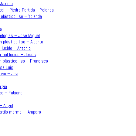
 Maximo
tal – Piedra Partida – Yolanda
 plástico liso – Yolanda
a
Veloglas – Jose Miguel
n plástico liso – Alberto
 lucido – Antonio
ármol lucido – Jesus
n plástico liso – Francisco
ose Luis
ivo – Javi
rgio
co – Fabiana
 – Angel
estilo marmol – Amparo