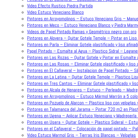
Video Efecto Rustico Piedra Partida
Video Estuco Veneciano Blanco
Pintores en Arroyomolinos – Estuco Veneciano Gris – Manue
Pintores en Meco – Estuco Veneciano Blanco y Piedra Mar
Videos de Papel Pintado Ramas y Geométrico negro con oro
Pintores en Alovera – Quitar Gotele Temple – Pintar en Lis
Pintores en Parla – Eliminar Gotele plastificado y liso afin
Papel Pintado – Esmalte al Agua – Plastico Sidral – Legane
Pintores en Las Rozas – Quitar Gotele y Pintar en Esmalte a
Pintores en Las Rosas – Eliminar Gotele plastificado y liso
Pintores en El Cañaveral – Instalacion de Papel Pintado – Sil
Pintores en La Latina – Quitar Gotele Temple – Plastico Lis
Pintores en Tres Cantos – Eliminar Gotele plastificado y lis
Pintores en Alcala de Henares – Estuco – Perleado – Madre
Pintores en Arroyomolinos – Estuco Mármol Marrón a 5 colo
Pintores en Pozuelo de Alarcon – Plastico liso con veloglas 
Pintores en Talamanca del Jarama – Pintar 720 m2 en Plast
Pintores en Ugena – Aplicar Estuco Veneciano y Madreperla
Pintores en Usera – Quitar Gotele – Plastico Sideral – Est
Pintores en el Cañaveral – Colocación de papel pintado – P
Video Estuco Marmol Gris – Tierras Iris Blancas – Veloglas