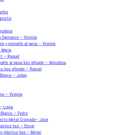
arlos
Agustin
lmudena
o Damasco – Virginia
no y esmalte al agua – Virginia
 Maria
st – Raquel
malte al agua liso afinado – Almudena
co liso afinado – Raquel
Blanco – Julian
no – Virginia
 – Luisa
 Blanco – Pedro
Efecto Metal Cromado– Jose
lastico liso – Oscar
n plástico liso – Mirian