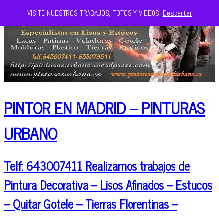
VISITE NUESTROS TRABAJOS, FOTOS Y VIDEOS.
Descartar
PINTOR EN MADRID – PINTURAS
URBANO
Telf: 643007411 Realizamos trabajos de
Pintura Decorativa – Lisos Afinados – Estucos
– Quitar Gotele – Tierras Florentinas –