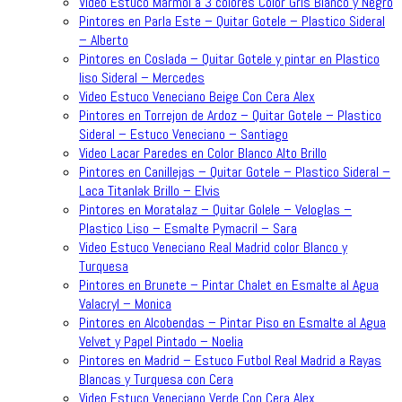
Video Estuco Marmol a 3 colores Color Gris Blanco y Negro
Pintores en Parla Este – Quitar Gotele – Plastico Sideral
– Alberto
Pintores en Coslada – Quitar Gotele y pintar en Plastico
liso Sideral – Mercedes
Video Estuco Veneciano Beige Con Cera Alex
Pintores en Torrejon de Ardoz – Quitar Gotele – Plastico
Sideral – Estuco Veneciano – Santiago
Video Lacar Paredes en Color Blanco Alto Brillo
Pintores en Canillejas – Quitar Gotele – Plastico Sideral –
Laca Titanlak Brillo – Elvis
Pintores en Moratalaz – Quitar Golele – Veloglas –
Plastico Liso – Esmalte Pymacril – Sara
Video Estuco Veneciano Real Madrid color Blanco y
Turquesa
Pintores en Brunete – Pintar Chalet en Esmalte al Agua
Valacryl – Monica
Pintores en Alcobendas – Pintar Piso en Esmalte al Agua
Velvet y Papel Pintado – Noelia
Pintores en Madrid – Estuco Futbol Real Madrid a Rayas
Blancas y Turquesa con Cera
Video Estuco Veneciano Verde Con Cera Alex