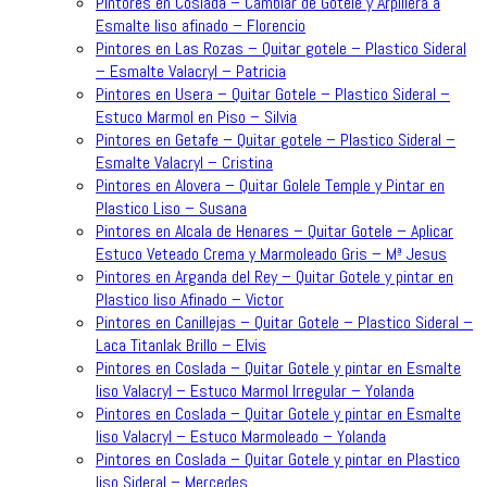
Pintores en Coslada – Cambiar de Gotele y Arpillera a
Esmalte liso afinado – Florencio
Pintores en Las Rozas – Quitar gotele – Plastico Sideral
– Esmalte Valacryl – Patricia
Pintores en Usera – Quitar Gotele – Plastico Sideral –
Estuco Marmol en Piso – Silvia
Pintores en Getafe – Quitar gotele – Plastico Sideral –
Esmalte Valacryl – Cristina
Pintores en Alovera – Quitar Golele Temple y Pintar en
Plastico Liso – Susana
Pintores en Alcala de Henares – Quitar Gotele – Aplicar
Estuco Veteado Crema y Marmoleado Gris – Mª Jesus
Pintores en Arganda del Rey – Quitar Gotele y pintar en
Plastico liso Afinado – Victor
Pintores en Canillejas – Quitar Gotele – Plastico Sideral –
Laca Titanlak Brillo – Elvis
Pintores en Coslada – Quitar Gotele y pintar en Esmalte
liso Valacryl – Estuco Marmol Irregular – Yolanda
Pintores en Coslada – Quitar Gotele y pintar en Esmalte
liso Valacryl – Estuco Marmoleado – Yolanda
Pintores en Coslada – Quitar Gotele y pintar en Plastico
liso Sideral – Mercedes