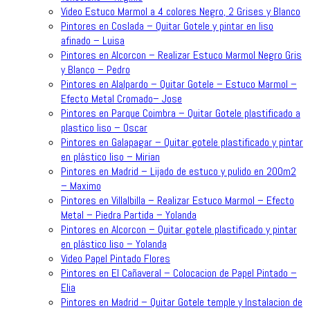
Video Estuco Marmol a 4 colores Negro, 2 Grises y Blanco
Pintores en Coslada – Quitar Gotele y pintar en liso
afinado – Luisa
Pintores en Alcorcon – Realizar Estuco Marmol Negro Gris
y Blanco – Pedro
Pintores en Alalpardo – Quitar Gotele – Estuco Marmol –
Efecto Metal Cromado– Jose
Pintores en Parque Coimbra – Quitar Gotele plastificado a
plastico liso – Oscar
Pintores en Galapagar – Quitar gotele plastificado y pintar
en plástico liso – Mirian
Pintores en Madrid – Lijado de estuco y pulido en 200m2
– Maximo
Pintores en Villalbilla – Realizar Estuco Marmol – Efecto
Metal – Piedra Partida – Yolanda
Pintores en Alcorcon – Quitar gotele plastificado y pintar
en plástico liso – Yolanda
Video Papel Pintado Flores
Pintores en El Cañaveral – Colocacion de Papel Pintado –
Elia
Pintores en Madrid – Quitar Gotele temple y Instalacion de