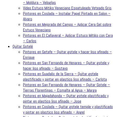
– Moldura – Veloglas
Video Estuco Mitiko Veneciano Espatuleado Veteado Gris
Pintores en Coslada – Instalar Papel Pintado en Salon –
Alvaro
Pintores en Mejorada del Campo – Aplicar Cera Gel sobre
Estuco Veneciano
Pintores en El Cañaveral – Aplicar Estuco Mitiko con Cera
– Carlos
Quitar Gotelé
Pintores en Getafe – Quitar gotele y hacer liso afinado –
Enrique
Pintores en San Fernando de Henares – Quitar gotele y
hacer liso afinado – Gustavo
Pintores en Guadalix de la Sierra – Quitar gotele
plastificado y pintar en plastico liso afinado – Carlota
Pintores en San Fernando de Henares – Quitar Gotele –
Tierras Florentinas – Esmalte al Agua – Marga
Pintores en Majadahonda – Quitar gotele plastificado y
pintar en plastico liso afinado – Jose
Pintores en Coslada – Quitar gotele temple y plastificado
y pintar en plastico liso afinado – Angel