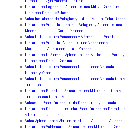
Esmalte al Agua Valacryl – Leticia
Pintores en Leganes – Aplicar Estuco Mitiko Color Gris
Claro con Cera – Mª Jose
Video Instalacion de Veloglas y Estuco Mineral Color Blanco
Pintores en Villalbilla – Instalar Veloglas y Aplicar Estuco
Mineral Blanco con Cera – Yolanda
Video Estuco Mitiko Veneciano y Mármol Color Violeta
Pintores en Villalbilla- Aplicar Estuco Veneciano y
Marmoleado Violeta con Cera – Yolanda
Pintores en El Alamo – Aplicar Estuco Mitiko Color Verde y
Naranja con Cera – Carolina
Video Estuco Mitiko Veneciano Espatuleado Veteado
Naranja y Verde
Video Estuco Mitiko Veneciano Espatuleado Veteado Gris y
Turquesa
Pintores en Brunete – Aplicar Estuco Mitiko Color Gris y
Turquesa con Cera – Monica
Videos de Papel Pintado Estilo Geometrico y Floreado
Pintores en Coslada – Instalar Papel Pintado en Dormitorio
y Entrada – Roberto
Video Aplicar Cera y Abrillantar Stucco Veneciano Veteado
Pintores en Valdemoro – Aplicar Estuco Mitiko con Cera –