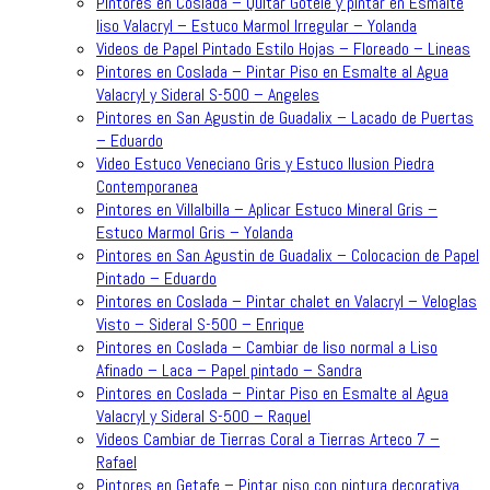
Pintores en Coslada – Quitar Gotele y pintar en Esmalte
liso Valacryl – Estuco Marmol Irregular – Yolanda
Videos de Papel Pintado Estilo Hojas – Floreado – Lineas
Pintores en Coslada – Pintar Piso en Esmalte al Agua
Valacryl y Sideral S-500 – Angeles
Pintores en San Agustin de Guadalix – Lacado de Puertas
– Eduardo
Video Estuco Veneciano Gris y Estuco Ilusion Piedra
Contemporanea
Pintores en Villalbilla – Aplicar Estuco Mineral Gris –
Estuco Marmol Gris – Yolanda
Pintores en San Agustin de Guadalix – Colocacion de Papel
Pintado – Eduardo
Pintores en Coslada – Pintar chalet en Valacryl – Veloglas
Visto – Sideral S-500 – Enrique
Pintores en Coslada – Cambiar de liso normal a Liso
Afinado – Laca – Papel pintado – Sandra
Pintores en Coslada – Pintar Piso en Esmalte al Agua
Valacryl y Sideral S-500 – Raquel
Videos Cambiar de Tierras Coral a Tierras Arteco 7 –
Rafael
Pintores en Getafe – Pintar piso con pintura decorativa