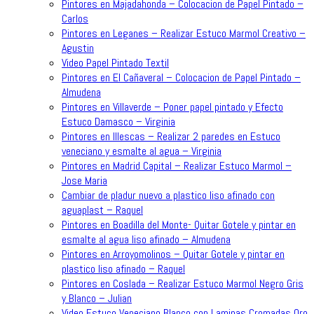
Pintores en Majadahonda – Colocacion de Papel Pintado –
Carlos
Pintores en Leganes – Realizar Estuco Marmol Creativo –
Agustin
Video Papel Pintado Textil
Pintores en El Cañaveral – Colocacion de Papel Pintado –
Almudena
Pintores en Villaverde – Poner papel pintado y Efecto
Estuco Damasco – Virginia
Pintores en Illescas – Realizar 2 paredes en Estuco
veneciano y esmalte al agua – Virginia
Pintores en Madrid Capital – Realizar Estuco Marmol –
Jose Maria
Cambiar de pladur nuevo a plastico liso afinado con
aguaplast – Raquel
Pintores en Boadilla del Monte- Quitar Gotele y pintar en
esmalte al agua liso afinado – Almudena
Pintores en Arroyomolinos – Quitar Gotele y pintar en
plastico liso afinado – Raquel
Pintores en Coslada – Realizar Estuco Marmol Negro Gris
y Blanco – Julian
Video Estuco Veneciano Blanco con Laminas Cromadas Oro