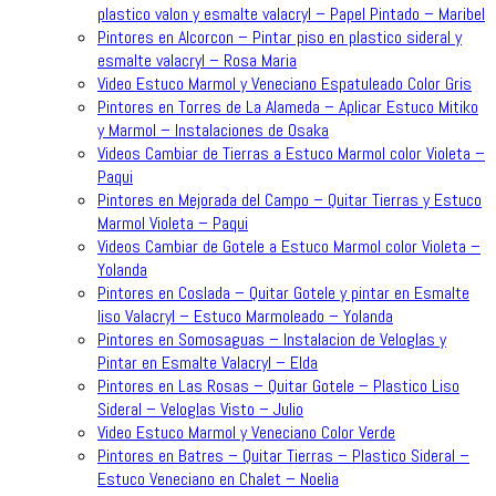
plastico valon y esmalte valacryl – Papel Pintado – Maribel
Pintores en Alcorcon – Pintar piso en plastico sideral y
esmalte valacryl – Rosa Maria
Video Estuco Marmol y Veneciano Espatuleado Color Gris
Pintores en Torres de La Alameda – Aplicar Estuco Mitiko
y Marmol – Instalaciones de Osaka
Videos Cambiar de Tierras a Estuco Marmol color Violeta –
Paqui
Pintores en Mejorada del Campo – Quitar Tierras y Estuco
Marmol Violeta – Paqui
Videos Cambiar de Gotele a Estuco Marmol color Violeta –
Yolanda
Pintores en Coslada – Quitar Gotele y pintar en Esmalte
liso Valacryl – Estuco Marmoleado – Yolanda
Pintores en Somosaguas – Instalacion de Veloglas y
Pintar en Esmalte Valacryl – Elda
Pintores en Las Rosas – Quitar Gotele – Plastico Liso
Sideral – Veloglas Visto – Julio
Video Estuco Marmol y Veneciano Color Verde
Pintores en Batres – Quitar Tierras – Plastico Sideral –
Estuco Veneciano en Chalet – Noelia