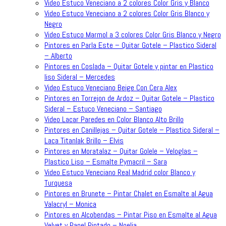
Video Estuco Veneciano a 2 colores Color Gris y Blanco
Video Estuco Veneciano a 2 colores Color Gris Blanco y
Negro
Video Estuco Marmol a 3 colores Color Gris Blanco y Negro
Pintores en Parla Este – Quitar Gotele – Plastico Sideral
– Alberto
Pintores en Coslada – Quitar Gotele y pintar en Plastico
liso Sideral – Mercedes
Video Estuco Veneciano Beige Con Cera Alex
Pintores en Torrejon de Ardoz – Quitar Gotele – Plastico
Sideral – Estuco Veneciano – Santiago
Video Lacar Paredes en Color Blanco Alto Brillo
Pintores en Canillejas – Quitar Gotele – Plastico Sideral –
Laca Titanlak Brillo – Elvis
Pintores en Moratalaz – Quitar Golele – Veloglas –
Plastico Liso – Esmalte Pymacril – Sara
Video Estuco Veneciano Real Madrid color Blanco y
Turquesa
Pintores en Brunete – Pintar Chalet en Esmalte al Agua
Valacryl – Monica
Pintores en Alcobendas – Pintar Piso en Esmalte al Agua
Velvet y Papel Pintado – Noelia