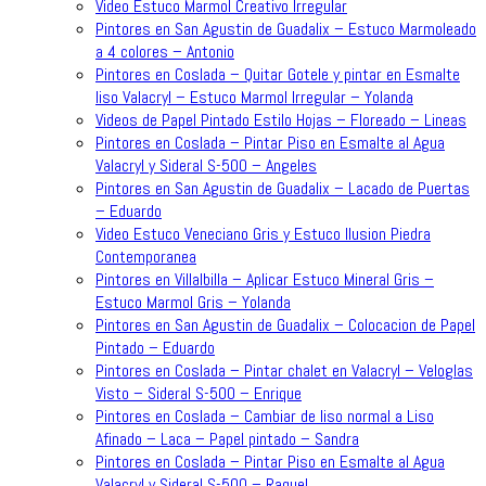
Video Estuco Marmol Creativo Irregular
Pintores en San Agustin de Guadalix – Estuco Marmoleado
a 4 colores – Antonio
Pintores en Coslada – Quitar Gotele y pintar en Esmalte
liso Valacryl – Estuco Marmol Irregular – Yolanda
Videos de Papel Pintado Estilo Hojas – Floreado – Lineas
Pintores en Coslada – Pintar Piso en Esmalte al Agua
Valacryl y Sideral S-500 – Angeles
Pintores en San Agustin de Guadalix – Lacado de Puertas
– Eduardo
Video Estuco Veneciano Gris y Estuco Ilusion Piedra
Contemporanea
Pintores en Villalbilla – Aplicar Estuco Mineral Gris –
Estuco Marmol Gris – Yolanda
Pintores en San Agustin de Guadalix – Colocacion de Papel
Pintado – Eduardo
Pintores en Coslada – Pintar chalet en Valacryl – Veloglas
Visto – Sideral S-500 – Enrique
Pintores en Coslada – Cambiar de liso normal a Liso
Afinado – Laca – Papel pintado – Sandra
Pintores en Coslada – Pintar Piso en Esmalte al Agua
Valacryl y Sideral S-500 – Raquel