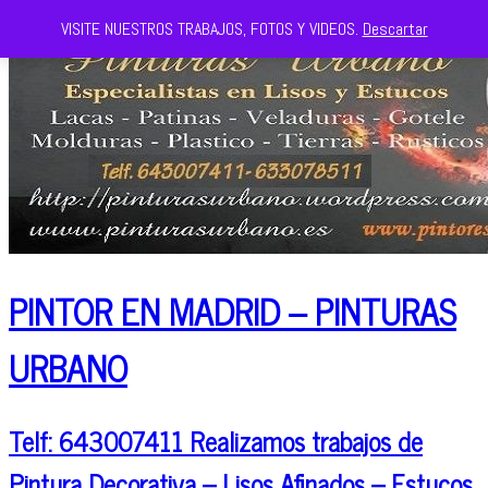
VISITE NUESTROS TRABAJOS, FOTOS Y VIDEOS.
Descartar
PINTOR EN MADRID – PINTURAS
URBANO
Telf: 643007411 Realizamos trabajos de
Pintura Decorativa – Lisos Afinados – Estucos