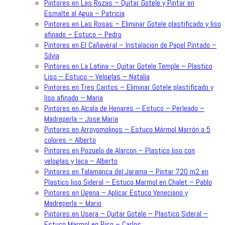
Pintores en Las Rozas – Quitar Gotele y Pintar en
Esmalte al Agua – Patricia
Pintores en Las Rosas – Eliminar Gotele plastificado y liso
afinado – Estuco – Pedro
Pintores en El Cañaveral – Instalacion de Papel Pintado –
Silvia
Pintores en La Latina – Quitar Gotele Temple – Plastico
Liso – Estuco – Veloglas – Natalia
Pintores en Tres Cantos – Eliminar Gotele plastificado y
liso afinado – Maria
Pintores en Alcala de Henares – Estuco – Perleado –
Madreperla – Jose Maria
Pintores en Arroyomolinos – Estuco Mármol Marrón a 5
colores – Alberto
Pintores en Pozuelo de Alarcon – Plastico liso con
veloglas y laca – Alberto
Pintores en Talamanca del Jarama – Pintar 720 m2 en
Plastico liso Sideral – Estuco Marmol en Chalet – Pablo
Pintores en Ugena – Aplicar Estuco Veneciano y
Madreperla – Mario
Pintores en Usera – Quitar Gotele – Plastico Sideral –
Estuco Marmol en Piso – Carlos