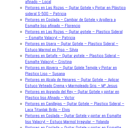
afinado – Local
Pintores en Las Rozas – Quitar Gotele y Pintar en Plástico
sideral S-500 – Patricia
Pintores en Coslada – Cambiar de Gotele y Arpillera a
Esmalte liso afinado – Florencio
Pintores en Las Rozas – Quitar gotele – Plastico Sideral
– Esmalte Valacryl – Patricia
Pintores en Usera – Quitar Gotele – Plastico Sideral –
Estuco Marmol en Piso – Silvia
Pintores en Getafe – Quitar gotele – Plastico Sideral –
Esmalte Valacryl – Cristina
Pintores en Alovera – Quitar Golele Temple y Pintar en
Plastico Liso – Susana
Pintores en Alcala de Henares – Quitar Gotele – Aplicar
Estuco Veteado Crema y Marmoleado Gris – Mª Jesus
Pintores en Arganda del Rey – Quitar Gotele y pintar en
Plastico liso Afinado – Victor
Pintores en Canillejas – Quitar Gotele – Plastico Sideral –
Laca Titanlak Brillo – Elvis
Pintores en Coslada – Quitar Gotele y pintar en Esmalte
liso Valacryl – Estuco Marmol Irregular – Yolanda
Pintores en Coslada – Quitar Gotele y pintar en Esmalte