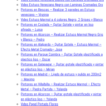
Video Estuco Veneciano Negro con Laminas Cromadas Oro
Pintores en Illescas – Realizar 3 paredes en Estuco
veneciano – Virginia
Video Estuco Marmol a 4 colores Negro, 2 Grises y Blanco
Pintores en Coslada – Quitar Gotele y pintar en liso
afinado – Luisa
Pintores en Alcorcon – Realizar Estuco Marmol Negro Gris
y Blanco – Pedro
Pintores en Alalpardo – Quitar Gotele – Estuco Marmol –
Efecto Metal Cromado– Jose
Pintores en Parque Coimbra – Quitar Gotele plastificado a
plastico liso – Oscar
Pintores en Galapagar – Quitar gotele plastificado y pintar
en plástico liso – Mirian
Pintores en Madrid – Lijado de estuco y pulido en 200m2
– Maximo
Pintores en Villalbilla – Realizar Estuco Marmol – Efecto
Metal – Piedra Partida – Yolanda
Pintores en Alcorcon – Quitar gotele plastificado y pintar
en plástico liso – Yolanda
Video Papel Pintado Flores