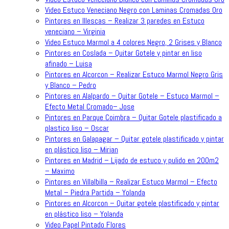
Video Estuco Veneciano Negro con Laminas Cromadas Oro
Pintores en Illescas – Realizar 3 paredes en Estuco
veneciano – Virginia
Video Estuco Marmol a 4 colores Negro, 2 Grises y Blanco
Pintores en Coslada – Quitar Gotele y pintar en liso
afinado – Luisa
Pintores en Alcorcon – Realizar Estuco Marmol Negro Gris
y Blanco – Pedro
Pintores en Alalpardo – Quitar Gotele – Estuco Marmol –
Efecto Metal Cromado– Jose
Pintores en Parque Coimbra – Quitar Gotele plastificado a
plastico liso – Oscar
Pintores en Galapagar – Quitar gotele plastificado y pintar
en plástico liso – Mirian
Pintores en Madrid – Lijado de estuco y pulido en 200m2
– Maximo
Pintores en Villalbilla – Realizar Estuco Marmol – Efecto
Metal – Piedra Partida – Yolanda
Pintores en Alcorcon – Quitar gotele plastificado y pintar
en plástico liso – Yolanda
Video Papel Pintado Flores