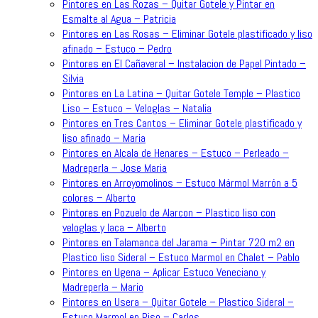
Pintores en Las Rozas – Quitar Gotele y Pintar en
Esmalte al Agua – Patricia
Pintores en Las Rosas – Eliminar Gotele plastificado y liso
afinado – Estuco – Pedro
Pintores en El Cañaveral – Instalacion de Papel Pintado –
Silvia
Pintores en La Latina – Quitar Gotele Temple – Plastico
Liso – Estuco – Veloglas – Natalia
Pintores en Tres Cantos – Eliminar Gotele plastificado y
liso afinado – Maria
Pintores en Alcala de Henares – Estuco – Perleado –
Madreperla – Jose Maria
Pintores en Arroyomolinos – Estuco Mármol Marrón a 5
colores – Alberto
Pintores en Pozuelo de Alarcon – Plastico liso con
veloglas y laca – Alberto
Pintores en Talamanca del Jarama – Pintar 720 m2 en
Plastico liso Sideral – Estuco Marmol en Chalet – Pablo
Pintores en Ugena – Aplicar Estuco Veneciano y
Madreperla – Mario
Pintores en Usera – Quitar Gotele – Plastico Sideral –
Estuco Marmol en Piso – Carlos