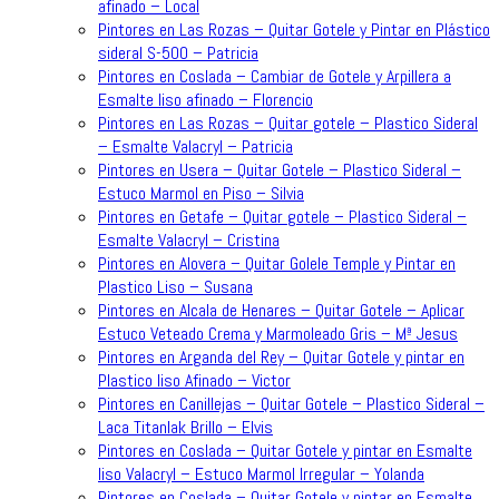
afinado – Local
Pintores en Las Rozas – Quitar Gotele y Pintar en Plástico
sideral S-500 – Patricia
Pintores en Coslada – Cambiar de Gotele y Arpillera a
Esmalte liso afinado – Florencio
Pintores en Las Rozas – Quitar gotele – Plastico Sideral
– Esmalte Valacryl – Patricia
Pintores en Usera – Quitar Gotele – Plastico Sideral –
Estuco Marmol en Piso – Silvia
Pintores en Getafe – Quitar gotele – Plastico Sideral –
Esmalte Valacryl – Cristina
Pintores en Alovera – Quitar Golele Temple y Pintar en
Plastico Liso – Susana
Pintores en Alcala de Henares – Quitar Gotele – Aplicar
Estuco Veteado Crema y Marmoleado Gris – Mª Jesus
Pintores en Arganda del Rey – Quitar Gotele y pintar en
Plastico liso Afinado – Victor
Pintores en Canillejas – Quitar Gotele – Plastico Sideral –
Laca Titanlak Brillo – Elvis
Pintores en Coslada – Quitar Gotele y pintar en Esmalte
liso Valacryl – Estuco Marmol Irregular – Yolanda
Pintores en Coslada – Quitar Gotele y pintar en Esmalte