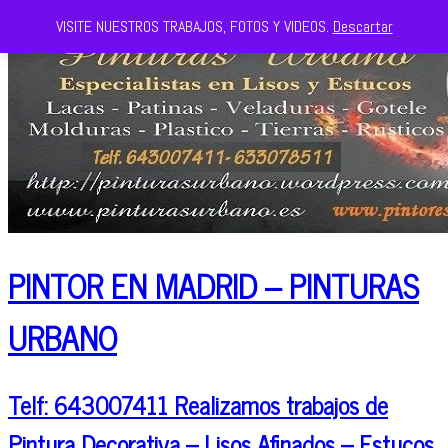
VISITE NUESTROS TRABAJOS, FOTOS Y VIDEOS.
Descartar
PINTOR EN MADRID – PINTURAS
URBANO
Telf: 643007411 Realizamos trabajos de
Pintura Decorativa – Lisos Afinados – Estucos