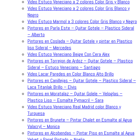
Video Estuco Veneciano a 2 colores Color Gris y Blanco
Video Estuco Veneciano a 2 colores Color Gris Blanco y
Negro
Video Estuco Marmol a 3 colores Color Gris Blanco y Negro
Pintores en Parla Este – Quitar Gotele – Plastico Sideral
– Alberto
Pintores en Coslada – Quitar Gotele y pintar en Plastico
liso Sideral – Mercedes
Video Estuco Veneciano Beige Con Cera Alex
Pintores en Torrejon de Ardoz – Quitar Gotele – Plastico
Sideral – Estuco Veneciano – Santiago
Video Lacar Paredes en Color Blanco Alto Brillo
Pintores en Canillejas – Quitar Gotele – Plastico Sideral –
Laca Titanlak Brillo – Elvis
Pintores en Moratalaz – Quitar Golele – Veloglas –
Plastico Liso – Esmalte Pymacril – Sara
Video Estuco Veneciano Real Madrid color Blanco y
Turquesa
Pintores en Brunete – Pintar Chalet en Esmalte al Agua
Valacryl – Monica
Pintores en Alcobendas – Pintar Piso en Esmalte al Agua
Velvet y Papel Pintado – Noelia