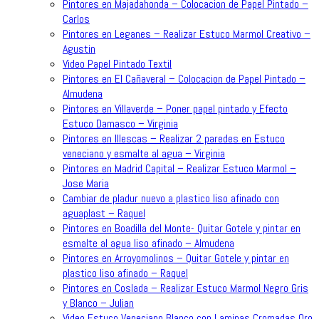
Pintores en Majadahonda – Colocacion de Papel Pintado –
Carlos
Pintores en Leganes – Realizar Estuco Marmol Creativo –
Agustin
Video Papel Pintado Textil
Pintores en El Cañaveral – Colocacion de Papel Pintado –
Almudena
Pintores en Villaverde – Poner papel pintado y Efecto
Estuco Damasco – Virginia
Pintores en Illescas – Realizar 2 paredes en Estuco
veneciano y esmalte al agua – Virginia
Pintores en Madrid Capital – Realizar Estuco Marmol –
Jose Maria
Cambiar de pladur nuevo a plastico liso afinado con
aguaplast – Raquel
Pintores en Boadilla del Monte- Quitar Gotele y pintar en
esmalte al agua liso afinado – Almudena
Pintores en Arroyomolinos – Quitar Gotele y pintar en
plastico liso afinado – Raquel
Pintores en Coslada – Realizar Estuco Marmol Negro Gris
y Blanco – Julian
Video Estuco Veneciano Blanco con Laminas Cromadas Oro