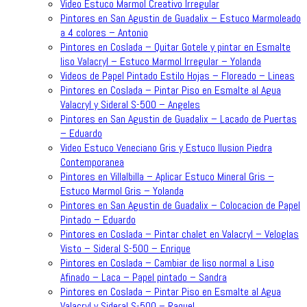
Video Estuco Marmol Creativo Irregular
Pintores en San Agustin de Guadalix – Estuco Marmoleado
a 4 colores – Antonio
Pintores en Coslada – Quitar Gotele y pintar en Esmalte
liso Valacryl – Estuco Marmol Irregular – Yolanda
Videos de Papel Pintado Estilo Hojas – Floreado – Lineas
Pintores en Coslada – Pintar Piso en Esmalte al Agua
Valacryl y Sideral S-500 – Angeles
Pintores en San Agustin de Guadalix – Lacado de Puertas
– Eduardo
Video Estuco Veneciano Gris y Estuco Ilusion Piedra
Contemporanea
Pintores en Villalbilla – Aplicar Estuco Mineral Gris –
Estuco Marmol Gris – Yolanda
Pintores en San Agustin de Guadalix – Colocacion de Papel
Pintado – Eduardo
Pintores en Coslada – Pintar chalet en Valacryl – Veloglas
Visto – Sideral S-500 – Enrique
Pintores en Coslada – Cambiar de liso normal a Liso
Afinado – Laca – Papel pintado – Sandra
Pintores en Coslada – Pintar Piso en Esmalte al Agua
Valacryl y Sideral S-500 – Raquel