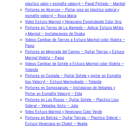
plastico valon y esmalte valacryl – Papel Pintado – Maribel
Pintores en Alcorcon – Pintar piso en plastico sideral y
esmalte valacryl – Rosa Maria
Video Estuco Marmol y Veneciano Espatuleado Color Gris
Pintores en Torres de La Alameda – Aplicar Estuco Mitiko
y Marmol – Instalaciones de Osaka
Videos Cambiar de Tierras a Estuco Marmol color Violeta –
Paqui
Pintores en Mejorada del Campo – Quitar Tierras y Estuco
Marmol Violeta – Paqui
Videos Cambiar de Gotele a Estuco Marmol color Violeta –
Yolanda
Pintores en Coslada – Quitar Gotele y pintar en Esmalte
liso Valacryl – Estuco Marmoleado – Yolanda
Pintores en Somosaguas – Instalacion de Veloglas y
Pintar en Esmalte Valacryl – Elda
Pintores en Las Rosas – Quitar Gotele – Plastico Liso
Sideral – Veloglas Visto – Julio
Video Estuco Marmol y Veneciano Color Verde
Pintores en Batres – Quitar Tierras – Plastico Sideral –
Estuco Veneciano en Chalet – Noelia