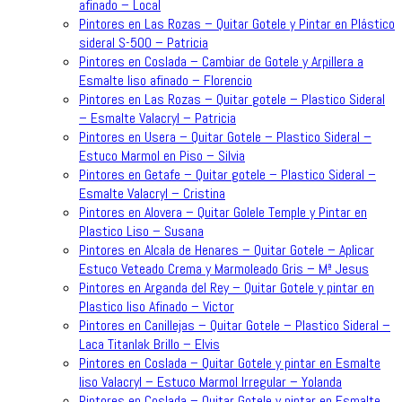
afinado – Local
Pintores en Las Rozas – Quitar Gotele y Pintar en Plástico
sideral S-500 – Patricia
Pintores en Coslada – Cambiar de Gotele y Arpillera a
Esmalte liso afinado – Florencio
Pintores en Las Rozas – Quitar gotele – Plastico Sideral
– Esmalte Valacryl – Patricia
Pintores en Usera – Quitar Gotele – Plastico Sideral –
Estuco Marmol en Piso – Silvia
Pintores en Getafe – Quitar gotele – Plastico Sideral –
Esmalte Valacryl – Cristina
Pintores en Alovera – Quitar Golele Temple y Pintar en
Plastico Liso – Susana
Pintores en Alcala de Henares – Quitar Gotele – Aplicar
Estuco Veteado Crema y Marmoleado Gris – Mª Jesus
Pintores en Arganda del Rey – Quitar Gotele y pintar en
Plastico liso Afinado – Victor
Pintores en Canillejas – Quitar Gotele – Plastico Sideral –
Laca Titanlak Brillo – Elvis
Pintores en Coslada – Quitar Gotele y pintar en Esmalte
liso Valacryl – Estuco Marmol Irregular – Yolanda
Pintores en Coslada – Quitar Gotele y pintar en Esmalte