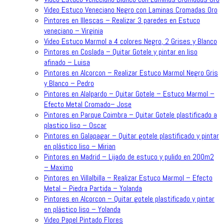
Video Estuco Veneciano Negro con Laminas Cromadas Oro
Pintores en Illescas – Realizar 3 paredes en Estuco
veneciano – Virginia
Video Estuco Marmol a 4 colores Negro, 2 Grises y Blanco
Pintores en Coslada – Quitar Gotele y pintar en liso
afinado – Luisa
Pintores en Alcorcon – Realizar Estuco Marmol Negro Gris
y Blanco – Pedro
Pintores en Alalpardo – Quitar Gotele – Estuco Marmol –
Efecto Metal Cromado– Jose
Pintores en Parque Coimbra – Quitar Gotele plastificado a
plastico liso – Oscar
Pintores en Galapagar – Quitar gotele plastificado y pintar
en plástico liso – Mirian
Pintores en Madrid – Lijado de estuco y pulido en 200m2
– Maximo
Pintores en Villalbilla – Realizar Estuco Marmol – Efecto
Metal – Piedra Partida – Yolanda
Pintores en Alcorcon – Quitar gotele plastificado y pintar
en plástico liso – Yolanda
Video Papel Pintado Flores