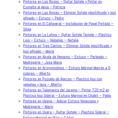
Pintores en Las Rozas – Quitar Gotele y Pintar en
Esmalte al Agua – Patricia
Pintores en Las Rosas – Eliminar Gotele plastificado y liso
afinado – Estuco – Pedro
Pintores en El Cañaveral – Instalacion de Papel Pintado –
Silvia
Pintores en La Latina – Quitar Gotele Temple – Plastico
Liso – Estuco – Veloglas – Natalia
Pintores en Tres Cantos – Eliminar Gotele plastificado y
liso afinado – Maria
Pintores en Alcala de Henares – Estuco – Perleado –
Madreperla – Jose Maria
Pintores en Arroyomolinos – Estuco Mármol Marrón a 5
colores – Alberto
Pintores en Pozuelo de Alarcon – Plastico liso con
veloglas y laca – Alberto
Pintores en Talamanca del Jarama – Pintar 720 m2 en
Plastico liso Sideral – Estuco Marmol en Chalet – Pablo
Pintores en Ugena – Aplicar Estuco Veneciano y
Madreperla – Mario
Pintores en Usera – Quitar Gotele – Plastico Sideral –
Estuco Marmol en Piso – Carlos