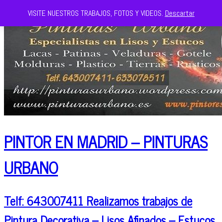
VISITE NUESTROS TRABAJOS, FOTOS Y VIDEOS.
Descartar
PINTOR EN MADRID – PINTURAS
URBANO
Telf: 643007411 Realizamos trabajos de
Pintura Decorativa – Lisos Afinados – Estucos