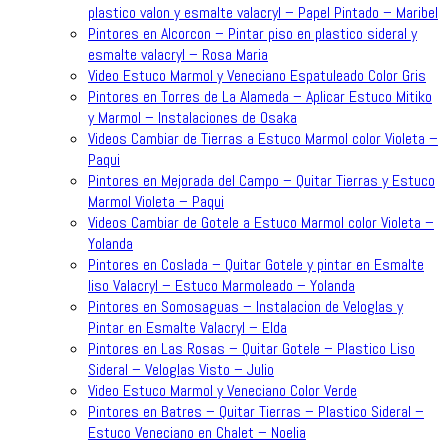
plastico valon y esmalte valacryl – Papel Pintado – Maribel
Pintores en Alcorcon – Pintar piso en plastico sideral y
esmalte valacryl – Rosa Maria
Video Estuco Marmol y Veneciano Espatuleado Color Gris
Pintores en Torres de La Alameda – Aplicar Estuco Mitiko
y Marmol – Instalaciones de Osaka
Videos Cambiar de Tierras a Estuco Marmol color Violeta –
Paqui
Pintores en Mejorada del Campo – Quitar Tierras y Estuco
Marmol Violeta – Paqui
Videos Cambiar de Gotele a Estuco Marmol color Violeta –
Yolanda
Pintores en Coslada – Quitar Gotele y pintar en Esmalte
liso Valacryl – Estuco Marmoleado – Yolanda
Pintores en Somosaguas – Instalacion de Veloglas y
Pintar en Esmalte Valacryl – Elda
Pintores en Las Rosas – Quitar Gotele – Plastico Liso
Sideral – Veloglas Visto – Julio
Video Estuco Marmol y Veneciano Color Verde
Pintores en Batres – Quitar Tierras – Plastico Sideral –
Estuco Veneciano en Chalet – Noelia