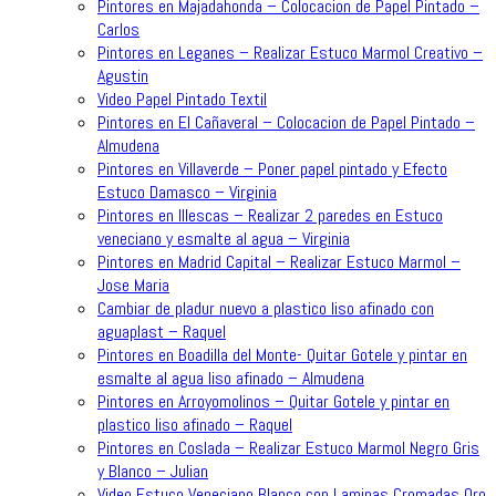
Pintores en Majadahonda – Colocacion de Papel Pintado –
Carlos
Pintores en Leganes – Realizar Estuco Marmol Creativo –
Agustin
Video Papel Pintado Textil
Pintores en El Cañaveral – Colocacion de Papel Pintado –
Almudena
Pintores en Villaverde – Poner papel pintado y Efecto
Estuco Damasco – Virginia
Pintores en Illescas – Realizar 2 paredes en Estuco
veneciano y esmalte al agua – Virginia
Pintores en Madrid Capital – Realizar Estuco Marmol –
Jose Maria
Cambiar de pladur nuevo a plastico liso afinado con
aguaplast – Raquel
Pintores en Boadilla del Monte- Quitar Gotele y pintar en
esmalte al agua liso afinado – Almudena
Pintores en Arroyomolinos – Quitar Gotele y pintar en
plastico liso afinado – Raquel
Pintores en Coslada – Realizar Estuco Marmol Negro Gris
y Blanco – Julian
Video Estuco Veneciano Blanco con Laminas Cromadas Oro