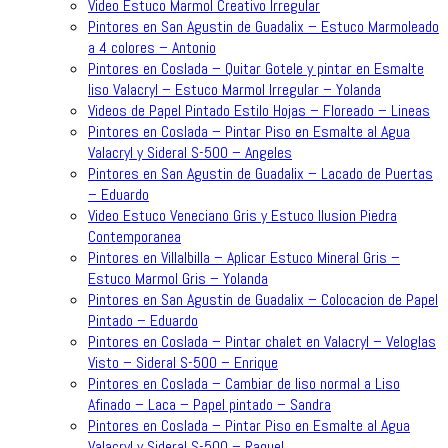
Video Estuco Marmol Creativo Irregular
Pintores en San Agustin de Guadalix – Estuco Marmoleado
a 4 colores – Antonio
Pintores en Coslada – Quitar Gotele y pintar en Esmalte
liso Valacryl – Estuco Marmol Irregular – Yolanda
Videos de Papel Pintado Estilo Hojas – Floreado – Lineas
Pintores en Coslada – Pintar Piso en Esmalte al Agua
Valacryl y Sideral S-500 – Angeles
Pintores en San Agustin de Guadalix – Lacado de Puertas
– Eduardo
Video Estuco Veneciano Gris y Estuco Ilusion Piedra
Contemporanea
Pintores en Villalbilla – Aplicar Estuco Mineral Gris –
Estuco Marmol Gris – Yolanda
Pintores en San Agustin de Guadalix – Colocacion de Papel
Pintado – Eduardo
Pintores en Coslada – Pintar chalet en Valacryl – Veloglas
Visto – Sideral S-500 – Enrique
Pintores en Coslada – Cambiar de liso normal a Liso
Afinado – Laca – Papel pintado – Sandra
Pintores en Coslada – Pintar Piso en Esmalte al Agua
Valacryl y Sideral S-500 – Raquel