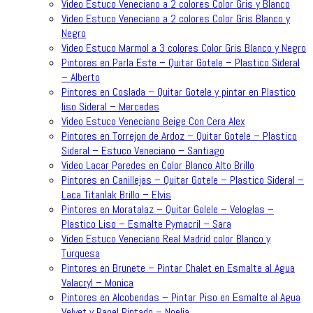
Video Estuco Veneciano a 2 colores Color Gris y Blanco
Video Estuco Veneciano a 2 colores Color Gris Blanco y
Negro
Video Estuco Marmol a 3 colores Color Gris Blanco y Negro
Pintores en Parla Este – Quitar Gotele – Plastico Sideral
– Alberto
Pintores en Coslada – Quitar Gotele y pintar en Plastico
liso Sideral – Mercedes
Video Estuco Veneciano Beige Con Cera Alex
Pintores en Torrejon de Ardoz – Quitar Gotele – Plastico
Sideral – Estuco Veneciano – Santiago
Video Lacar Paredes en Color Blanco Alto Brillo
Pintores en Canillejas – Quitar Gotele – Plastico Sideral –
Laca Titanlak Brillo – Elvis
Pintores en Moratalaz – Quitar Golele – Veloglas –
Plastico Liso – Esmalte Pymacril – Sara
Video Estuco Veneciano Real Madrid color Blanco y
Turquesa
Pintores en Brunete – Pintar Chalet en Esmalte al Agua
Valacryl – Monica
Pintores en Alcobendas – Pintar Piso en Esmalte al Agua
Velvet y Papel Pintado – Noelia