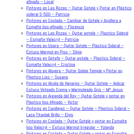
afinado – Local
Pintores en Las Rozas – Quitar Gotele y Pintar en Plástico
sideral S-500 – Patricia
Pintores en Coslada – Cambiar de Gotele y Arpillera a
Esmalte liso afinado – Florencio
Pintores en Las Rozas – Quitar gotele – Plastico Sideral
– Esmalte Valacryl – Patricia
Pintores en Usera – Quitar Gotele – Plastico Sideral –
Estuco Marmol en Piso – Silvia
Pintores en Getafe – Quitar gotele – Plastico Sideral –
Esmalte Valacryl – Cristina
Pintores en Alovera – Quitar Golele Temple y Pintar en
Plastico Liso – Susana
Pintores en Alcala de Henares – Quitar Gotele – Aplicar
Estuco Veteado Crema y Marmoleado Gris – Mª Jesus
Pintores en Arganda del Rey – Quitar Gotele y pintar en
Plastico liso Afinado – Victor
Pintores en Canillejas – Quitar Gotele – Plastico Sideral –
Laca Titanlak Brillo – Elvis
Pintores en Coslada – Quitar Gotele y pintar en Esmalte
liso Valacryl – Estuco Marmol Irregular – Yolanda
Pintores en Coslada – Quitar Gotele y pintar en Esmalte