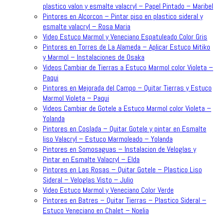
plastico valon y esmalte valacryl – Papel Pintado – Maribel
Pintores en Alcorcon – Pintar piso en plastico sideral y
esmalte valacryl – Rosa Maria
Video Estuco Marmol y Veneciano Espatuleado Color Gris
Pintores en Torres de La Alameda – Aplicar Estuco Mitiko
y Marmol – Instalaciones de Osaka
Videos Cambiar de Tierras a Estuco Marmol color Violeta –
Paqui
Pintores en Mejorada del Campo – Quitar Tierras y Estuco
Marmol Violeta – Paqui
Videos Cambiar de Gotele a Estuco Marmol color Violeta –
Yolanda
Pintores en Coslada – Quitar Gotele y pintar en Esmalte
liso Valacryl – Estuco Marmoleado – Yolanda
Pintores en Somosaguas – Instalacion de Veloglas y
Pintar en Esmalte Valacryl – Elda
Pintores en Las Rosas – Quitar Gotele – Plastico Liso
Sideral – Veloglas Visto – Julio
Video Estuco Marmol y Veneciano Color Verde
Pintores en Batres – Quitar Tierras – Plastico Sideral –
Estuco Veneciano en Chalet – Noelia