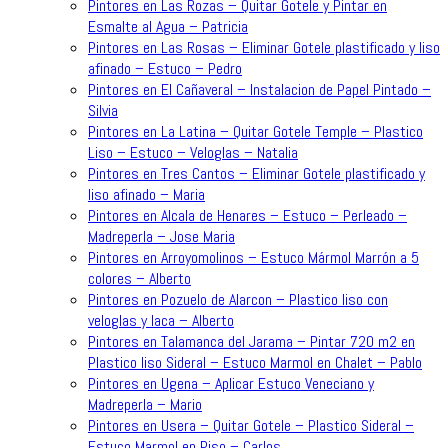
Pintores en Las Rozas – Quitar Gotele y Pintar en
Esmalte al Agua – Patricia
Pintores en Las Rosas – Eliminar Gotele plastificado y liso
afinado – Estuco – Pedro
Pintores en El Cañaveral – Instalacion de Papel Pintado –
Silvia
Pintores en La Latina – Quitar Gotele Temple – Plastico
Liso – Estuco – Veloglas – Natalia
Pintores en Tres Cantos – Eliminar Gotele plastificado y
liso afinado – Maria
Pintores en Alcala de Henares – Estuco – Perleado –
Madreperla – Jose Maria
Pintores en Arroyomolinos – Estuco Mármol Marrón a 5
colores – Alberto
Pintores en Pozuelo de Alarcon – Plastico liso con
veloglas y laca – Alberto
Pintores en Talamanca del Jarama – Pintar 720 m2 en
Plastico liso Sideral – Estuco Marmol en Chalet – Pablo
Pintores en Ugena – Aplicar Estuco Veneciano y
Madreperla – Mario
Pintores en Usera – Quitar Gotele – Plastico Sideral –
Estuco Marmol en Piso – Carlos