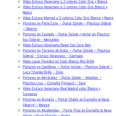
Video Estuco Veneciano a 2 colores Color Gris y Blanco
Video Estuco Veneciano a 2 colores Color Gris Blanco y
Negro
Video Estuco Marmol a 3 colores Color Gris Blanco y Negro
Pintores en Parla Este – Quitar Gotele – Plastico Sideral
– Alberto
Pintores en Coslada – Quitar Gotele y pintar en Plastico
liso Sideral – Mercedes
Video Estuco Veneciano Beige Con Cera Alex
Pintores en Torrejon de Ardoz – Quitar Gotele – Plastico
Sideral – Estuco Veneciano – Santiago
Video Lacar Paredes en Color Blanco Alto Brillo
Pintores en Canillejas – Quitar Gotele – Plastico Sideral –
Laca Titanlak Brillo – Elvis
Pintores en Moratalaz – Quitar Golele – Veloglas –
Plastico Liso – Esmalte Pymacril – Sara
Video Estuco Veneciano Real Madrid color Blanco y
Turquesa
Pintores en Brunete – Pintar Chalet en Esmalte al Agua
Valacryl – Monica
Pintores en Alcobendas – Pintar Piso en Esmalte al Agua
Velvet y Papel Pintado – Noelia