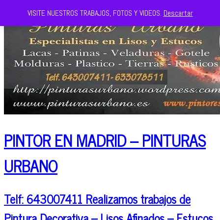
VISITE NUESTROS TRABAJOS, FOTOS Y VIDEOS.
Descartar
PINTOR EN MADRID – PINTURAS
URBANO
Telf: 643007411 Realizamos trabajos de
Pintura Decorativa – Lisos Afinados – Estucos