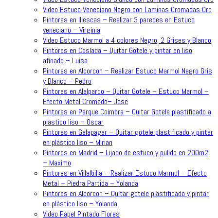
Video Estuco Veneciano Negro con Laminas Cromadas Oro
Pintores en Illescas – Realizar 3 paredes en Estuco
veneciano – Virginia
Video Estuco Marmol a 4 colores Negro, 2 Grises y Blanco
Pintores en Coslada – Quitar Gotele y pintar en liso
afinado – Luisa
Pintores en Alcorcon – Realizar Estuco Marmol Negro Gris
y Blanco – Pedro
Pintores en Alalpardo – Quitar Gotele – Estuco Marmol –
Efecto Metal Cromado– Jose
Pintores en Parque Coimbra – Quitar Gotele plastificado a
plastico liso – Oscar
Pintores en Galapagar – Quitar gotele plastificado y pintar
en plástico liso – Mirian
Pintores en Madrid – Lijado de estuco y pulido en 200m2
– Maximo
Pintores en Villalbilla – Realizar Estuco Marmol – Efecto
Metal – Piedra Partida – Yolanda
Pintores en Alcorcon – Quitar gotele plastificado y pintar
en plástico liso – Yolanda
Video Papel Pintado Flores