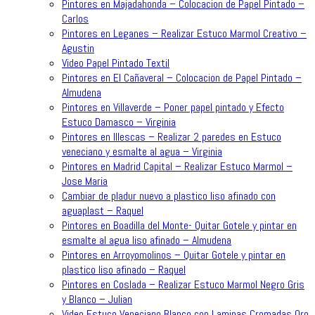
Pintores en Majadahonda – Colocacion de Papel Pintado –
Carlos
Pintores en Leganes – Realizar Estuco Marmol Creativo –
Agustin
Video Papel Pintado Textil
Pintores en El Cañaveral – Colocacion de Papel Pintado –
Almudena
Pintores en Villaverde – Poner papel pintado y Efecto
Estuco Damasco – Virginia
Pintores en Illescas – Realizar 2 paredes en Estuco
veneciano y esmalte al agua – Virginia
Pintores en Madrid Capital – Realizar Estuco Marmol –
Jose Maria
Cambiar de pladur nuevo a plastico liso afinado con
aguaplast – Raquel
Pintores en Boadilla del Monte- Quitar Gotele y pintar en
esmalte al agua liso afinado – Almudena
Pintores en Arroyomolinos – Quitar Gotele y pintar en
plastico liso afinado – Raquel
Pintores en Coslada – Realizar Estuco Marmol Negro Gris
y Blanco – Julian
Video Estuco Veneciano Blanco con Laminas Cromadas Oro