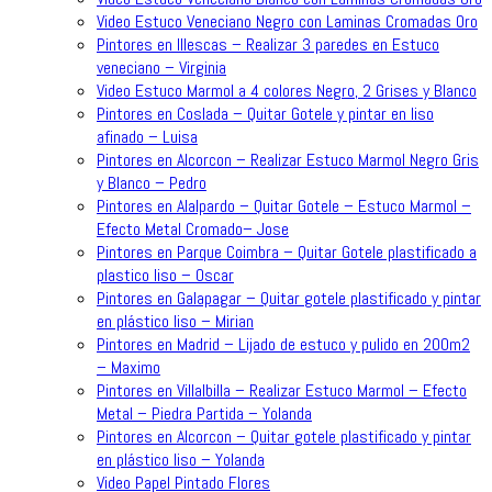
Video Estuco Veneciano Negro con Laminas Cromadas Oro
Pintores en Illescas – Realizar 3 paredes en Estuco
veneciano – Virginia
Video Estuco Marmol a 4 colores Negro, 2 Grises y Blanco
Pintores en Coslada – Quitar Gotele y pintar en liso
afinado – Luisa
Pintores en Alcorcon – Realizar Estuco Marmol Negro Gris
y Blanco – Pedro
Pintores en Alalpardo – Quitar Gotele – Estuco Marmol –
Efecto Metal Cromado– Jose
Pintores en Parque Coimbra – Quitar Gotele plastificado a
plastico liso – Oscar
Pintores en Galapagar – Quitar gotele plastificado y pintar
en plástico liso – Mirian
Pintores en Madrid – Lijado de estuco y pulido en 200m2
– Maximo
Pintores en Villalbilla – Realizar Estuco Marmol – Efecto
Metal – Piedra Partida – Yolanda
Pintores en Alcorcon – Quitar gotele plastificado y pintar
en plástico liso – Yolanda
Video Papel Pintado Flores