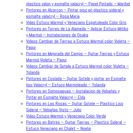
plastico valon y esmalte valacryl – Papel Pintado – Maribel
Pintores en Alcorcon – Pintar piso en plastico sideral y
esmalte valacryl – Rosa Maria
Video Estuco Marmol y Veneciano Espatuleado Color Gris
Pintores en Torres de La Alameda – Aplicar Estuco Mitiko
y Marmol – Instalaciones de Osaka
Videos Cambiar de Tierras a Estuco Marmol color Violeta –
Paqui
Pintores en Mejorada del Campo – Quitar Tierras y Estuco
Marmol Violeta – Paqui
Videos Cambiar de Gotele a Estuco Marmol color Violeta –
Yolanda
Pintores en Coslada – Quitar Gotele y pintar en Esmalte
liso Valacryl – Estuco Marmoleado – Yolanda
Pintores en Somosaguas – Instalacion de Veloglas y
Pintar en Esmalte Valacryl – Elda
Pintores en Las Rosas – Quitar Gotele – Plastico Liso
Sideral – Veloglas Visto – Julio
Video Estuco Marmol y Veneciano Color Verde
Pintores en Batres – Quitar Tierras – Plastico Sideral –
Estuco Veneciano en Chalet – Noelia