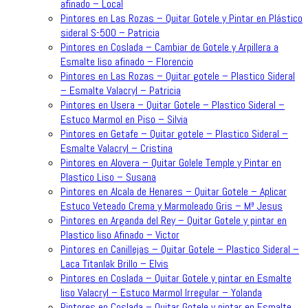
afinado – Local
Pintores en Las Rozas – Quitar Gotele y Pintar en Plástico
sideral S-500 – Patricia
Pintores en Coslada – Cambiar de Gotele y Arpillera a
Esmalte liso afinado – Florencio
Pintores en Las Rozas – Quitar gotele – Plastico Sideral
– Esmalte Valacryl – Patricia
Pintores en Usera – Quitar Gotele – Plastico Sideral –
Estuco Marmol en Piso – Silvia
Pintores en Getafe – Quitar gotele – Plastico Sideral –
Esmalte Valacryl – Cristina
Pintores en Alovera – Quitar Golele Temple y Pintar en
Plastico Liso – Susana
Pintores en Alcala de Henares – Quitar Gotele – Aplicar
Estuco Veteado Crema y Marmoleado Gris – Mª Jesus
Pintores en Arganda del Rey – Quitar Gotele y pintar en
Plastico liso Afinado – Victor
Pintores en Canillejas – Quitar Gotele – Plastico Sideral –
Laca Titanlak Brillo – Elvis
Pintores en Coslada – Quitar Gotele y pintar en Esmalte
liso Valacryl – Estuco Marmol Irregular – Yolanda
Pintores en Coslada – Quitar Gotele y pintar en Esmalte