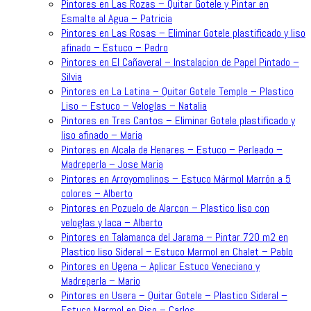
Pintores en Las Rozas – Quitar Gotele y Pintar en
Esmalte al Agua – Patricia
Pintores en Las Rosas – Eliminar Gotele plastificado y liso
afinado – Estuco – Pedro
Pintores en El Cañaveral – Instalacion de Papel Pintado –
Silvia
Pintores en La Latina – Quitar Gotele Temple – Plastico
Liso – Estuco – Veloglas – Natalia
Pintores en Tres Cantos – Eliminar Gotele plastificado y
liso afinado – Maria
Pintores en Alcala de Henares – Estuco – Perleado –
Madreperla – Jose Maria
Pintores en Arroyomolinos – Estuco Mármol Marrón a 5
colores – Alberto
Pintores en Pozuelo de Alarcon – Plastico liso con
veloglas y laca – Alberto
Pintores en Talamanca del Jarama – Pintar 720 m2 en
Plastico liso Sideral – Estuco Marmol en Chalet – Pablo
Pintores en Ugena – Aplicar Estuco Veneciano y
Madreperla – Mario
Pintores en Usera – Quitar Gotele – Plastico Sideral –
Estuco Marmol en Piso – Carlos