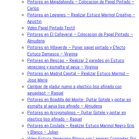
Pintores en Majadahonda – Colocacion de Papel Pintado –
Carlos
Pintores en Leganes – Realizar Estuco Marmol Creativo –
Agustin
Video Papel Pintado Textil
Pintores en El Cañaveral – Colocacion de Papel Pintado –
Almudena
Pintores en Villaverde – Poner papel pintado y Efecto
Estuco Damasco – Virginia
Pintores en Illescas – Realizar 2 paredes en Estuco
veneciano y esmalte al agua – Virginia
Pintores en Madrid Capital – Realizar Estuco Marmol –
Jose Maria
Cambiar de pladur nuevo a plastico liso afinado con
aguaplast – Raquel
Pintores en Boadilla del Monte- Quitar Gotele y pintar en
esmalte al agua liso afinado – Almudena
Pintores en Arroyomolinos – Quitar Gotele y pintar en
plastico liso afinado – Raquel
Pintores en Coslada – Realizar Estuco Marmol Negro Gris
y Blanco – Julian
Video Estuco Veneciano Blanco con Laminas Cromadas Oro