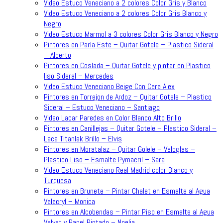
Video Estuco Veneciano a 2 colores Color Gris y Blanco
Video Estuco Veneciano a 2 colores Color Gris Blanco y
Negro
Video Estuco Marmol a 3 colores Color Gris Blanco y Negro
Pintores en Parla Este – Quitar Gotele – Plastico Sideral
– Alberto
Pintores en Coslada – Quitar Gotele y pintar en Plastico
liso Sideral – Mercedes
Video Estuco Veneciano Beige Con Cera Alex
Pintores en Torrejon de Ardoz – Quitar Gotele – Plastico
Sideral – Estuco Veneciano – Santiago
Video Lacar Paredes en Color Blanco Alto Brillo
Pintores en Canillejas – Quitar Gotele – Plastico Sideral –
Laca Titanlak Brillo – Elvis
Pintores en Moratalaz – Quitar Golele – Veloglas –
Plastico Liso – Esmalte Pymacril – Sara
Video Estuco Veneciano Real Madrid color Blanco y
Turquesa
Pintores en Brunete – Pintar Chalet en Esmalte al Agua
Valacryl – Monica
Pintores en Alcobendas – Pintar Piso en Esmalte al Agua
Velvet y Papel Pintado – Noelia