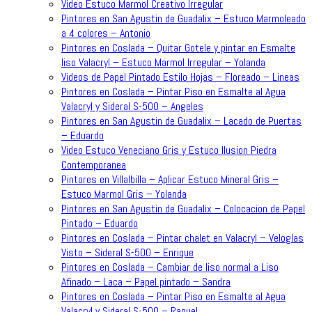
Video Estuco Marmol Creativo Irregular
Pintores en San Agustin de Guadalix – Estuco Marmoleado
a 4 colores – Antonio
Pintores en Coslada – Quitar Gotele y pintar en Esmalte
liso Valacryl – Estuco Marmol Irregular – Yolanda
Videos de Papel Pintado Estilo Hojas – Floreado – Lineas
Pintores en Coslada – Pintar Piso en Esmalte al Agua
Valacryl y Sideral S-500 – Angeles
Pintores en San Agustin de Guadalix – Lacado de Puertas
– Eduardo
Video Estuco Veneciano Gris y Estuco Ilusion Piedra
Contemporanea
Pintores en Villalbilla – Aplicar Estuco Mineral Gris –
Estuco Marmol Gris – Yolanda
Pintores en San Agustin de Guadalix – Colocacion de Papel
Pintado – Eduardo
Pintores en Coslada – Pintar chalet en Valacryl – Veloglas
Visto – Sideral S-500 – Enrique
Pintores en Coslada – Cambiar de liso normal a Liso
Afinado – Laca – Papel pintado – Sandra
Pintores en Coslada – Pintar Piso en Esmalte al Agua
Valacryl y Sideral S-500 – Raquel