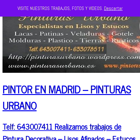
VISITE NUESTROS TRABAJOS, FOTOS Y VIDEOS.
Descartar
PINTOR EN MADRID – PINTURAS
URBANO
Telf: 643007411 Realizamos trabajos de
Pintura Decorativa – Lisos Afinados – Estucos