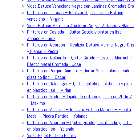
Video Estuco Veneciano Negro con Laminas Cromadas Oro
Pintores en Illescas – Realizar 3 paredes en Estuco
veneciano – Virginia
Video Estuco Marmol a 4 colores Negro, 2 Grises y Blanco
Pintores en Coslada – Quitar Gotele y pintar en liso
afinado – Luisa
Pintores en Alcorcon – Realizar Estuco Marmol Negro Gris
y Blanco – Pedro
Pintores en Alalpardo – Quitar Gotele – Estuco Marmol –
Efecto Metal Cromado– Jose
Pintores en Parque Coimbra – Quitar Gotele plastificado a
plastico liso – Oscar
Pintores en Galapagar – Quitar gotele plastificado y pintar
en plástico liso – Mirian
Pintores en Madrid – Lijado de estuco y pulido en 200m2
– Maximo
Pintores en Villalbilla – Realizar Estuco Marmol – Efecto
Metal – Piedra Partida – Yolanda
Pintores en Alcorcon – Quitar gotele plastificado y pintar
en plástico liso – Yolanda
Video Papel Pintado Flores