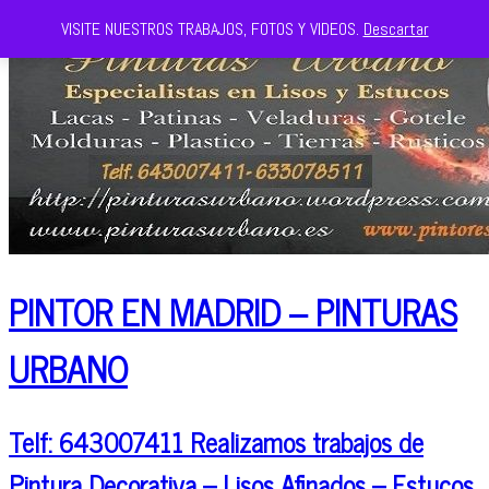
VISITE NUESTROS TRABAJOS, FOTOS Y VIDEOS.
Descartar
PINTOR EN MADRID – PINTURAS
URBANO
Telf: 643007411 Realizamos trabajos de
Pintura Decorativa – Lisos Afinados – Estucos