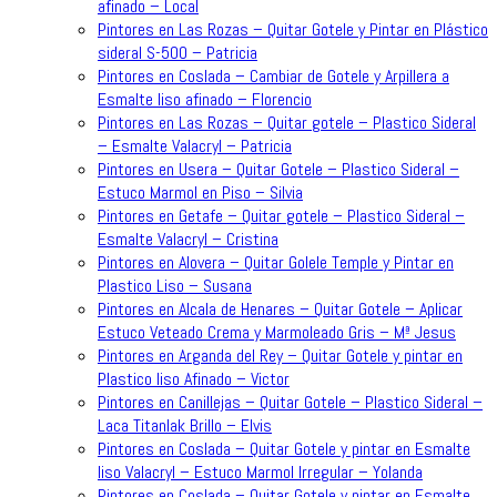
afinado – Local
Pintores en Las Rozas – Quitar Gotele y Pintar en Plástico
sideral S-500 – Patricia
Pintores en Coslada – Cambiar de Gotele y Arpillera a
Esmalte liso afinado – Florencio
Pintores en Las Rozas – Quitar gotele – Plastico Sideral
– Esmalte Valacryl – Patricia
Pintores en Usera – Quitar Gotele – Plastico Sideral –
Estuco Marmol en Piso – Silvia
Pintores en Getafe – Quitar gotele – Plastico Sideral –
Esmalte Valacryl – Cristina
Pintores en Alovera – Quitar Golele Temple y Pintar en
Plastico Liso – Susana
Pintores en Alcala de Henares – Quitar Gotele – Aplicar
Estuco Veteado Crema y Marmoleado Gris – Mª Jesus
Pintores en Arganda del Rey – Quitar Gotele y pintar en
Plastico liso Afinado – Victor
Pintores en Canillejas – Quitar Gotele – Plastico Sideral –
Laca Titanlak Brillo – Elvis
Pintores en Coslada – Quitar Gotele y pintar en Esmalte
liso Valacryl – Estuco Marmol Irregular – Yolanda
Pintores en Coslada – Quitar Gotele y pintar en Esmalte