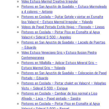
Video Estuco Marmol Creativo Irregular
Pintores en San Agustin de Guadalix – Estuco Marmoleado
a 4 colores – Antonio
Pintores en Coslada – Quitar Gotele y pintar en Esmalte
liso Valacryl – Estuco Marmol Irregular – Yolanda
Videos de Papel Pintado Estilo Hojas – Floreado – Lineas
Pintores en Coslada – Pintar Piso en Esmalte al Agua
Valacryl y Sideral S-500 – Angeles
Pintores en San Agustin de Guadalix – Lacado de Puertas
– Eduardo
Video Estuco Veneciano Gris y Estuco Ilusion Piedra
Contemporanea
Pintores en Villalbilla – Aplicar Estuco Mineral Gris –
Estuco Marmol Gris – Yolanda
Pintores en San Agustin de Guadalix – Colocacion de Papel
Pintado – Eduardo
Pintores en Coslada – Pintar chalet en Valacryl – Veloglas
Visto – Sideral S-500 – Enrique
Pintores en Coslada – Cambiar de liso normal a Liso
Afinado – Laca – Papel pintado – Sandra
Pintores en Coslada – Pintar Piso en Esmalte al Agua
Valacryl y Sideral S-500 – Raquel