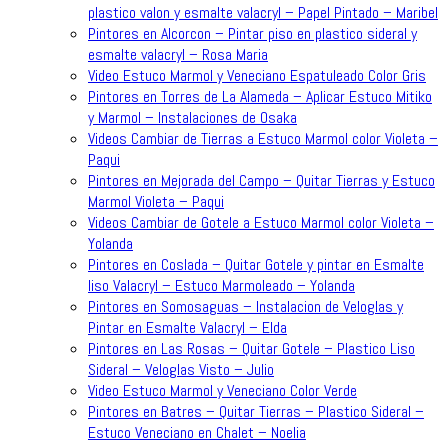
plastico valon y esmalte valacryl – Papel Pintado – Maribel
Pintores en Alcorcon – Pintar piso en plastico sideral y
esmalte valacryl – Rosa Maria
Video Estuco Marmol y Veneciano Espatuleado Color Gris
Pintores en Torres de La Alameda – Aplicar Estuco Mitiko
y Marmol – Instalaciones de Osaka
Videos Cambiar de Tierras a Estuco Marmol color Violeta –
Paqui
Pintores en Mejorada del Campo – Quitar Tierras y Estuco
Marmol Violeta – Paqui
Videos Cambiar de Gotele a Estuco Marmol color Violeta –
Yolanda
Pintores en Coslada – Quitar Gotele y pintar en Esmalte
liso Valacryl – Estuco Marmoleado – Yolanda
Pintores en Somosaguas – Instalacion de Veloglas y
Pintar en Esmalte Valacryl – Elda
Pintores en Las Rosas – Quitar Gotele – Plastico Liso
Sideral – Veloglas Visto – Julio
Video Estuco Marmol y Veneciano Color Verde
Pintores en Batres – Quitar Tierras – Plastico Sideral –
Estuco Veneciano en Chalet – Noelia