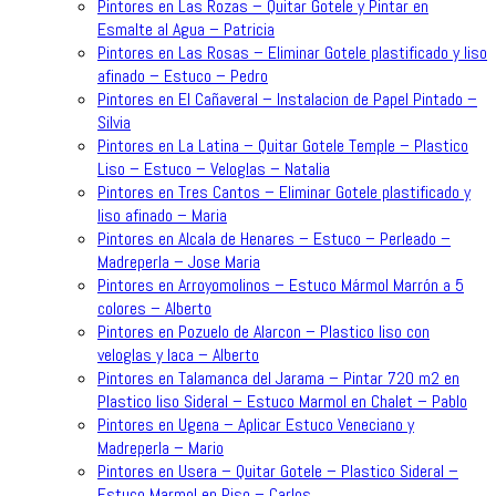
Pintores en Las Rozas – Quitar Gotele y Pintar en
Esmalte al Agua – Patricia
Pintores en Las Rosas – Eliminar Gotele plastificado y liso
afinado – Estuco – Pedro
Pintores en El Cañaveral – Instalacion de Papel Pintado –
Silvia
Pintores en La Latina – Quitar Gotele Temple – Plastico
Liso – Estuco – Veloglas – Natalia
Pintores en Tres Cantos – Eliminar Gotele plastificado y
liso afinado – Maria
Pintores en Alcala de Henares – Estuco – Perleado –
Madreperla – Jose Maria
Pintores en Arroyomolinos – Estuco Mármol Marrón a 5
colores – Alberto
Pintores en Pozuelo de Alarcon – Plastico liso con
veloglas y laca – Alberto
Pintores en Talamanca del Jarama – Pintar 720 m2 en
Plastico liso Sideral – Estuco Marmol en Chalet – Pablo
Pintores en Ugena – Aplicar Estuco Veneciano y
Madreperla – Mario
Pintores en Usera – Quitar Gotele – Plastico Sideral –
Estuco Marmol en Piso – Carlos