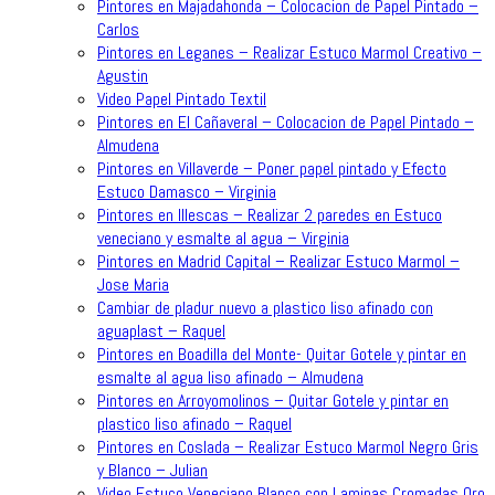
Pintores en Majadahonda – Colocacion de Papel Pintado –
Carlos
Pintores en Leganes – Realizar Estuco Marmol Creativo –
Agustin
Video Papel Pintado Textil
Pintores en El Cañaveral – Colocacion de Papel Pintado –
Almudena
Pintores en Villaverde – Poner papel pintado y Efecto
Estuco Damasco – Virginia
Pintores en Illescas – Realizar 2 paredes en Estuco
veneciano y esmalte al agua – Virginia
Pintores en Madrid Capital – Realizar Estuco Marmol –
Jose Maria
Cambiar de pladur nuevo a plastico liso afinado con
aguaplast – Raquel
Pintores en Boadilla del Monte- Quitar Gotele y pintar en
esmalte al agua liso afinado – Almudena
Pintores en Arroyomolinos – Quitar Gotele y pintar en
plastico liso afinado – Raquel
Pintores en Coslada – Realizar Estuco Marmol Negro Gris
y Blanco – Julian
Video Estuco Veneciano Blanco con Laminas Cromadas Oro