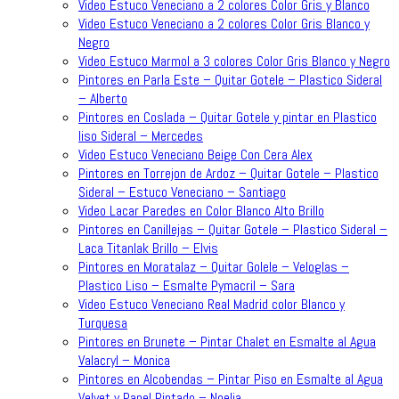
Video Estuco Veneciano a 2 colores Color Gris y Blanco
Video Estuco Veneciano a 2 colores Color Gris Blanco y
Negro
Video Estuco Marmol a 3 colores Color Gris Blanco y Negro
Pintores en Parla Este – Quitar Gotele – Plastico Sideral
– Alberto
Pintores en Coslada – Quitar Gotele y pintar en Plastico
liso Sideral – Mercedes
Video Estuco Veneciano Beige Con Cera Alex
Pintores en Torrejon de Ardoz – Quitar Gotele – Plastico
Sideral – Estuco Veneciano – Santiago
Video Lacar Paredes en Color Blanco Alto Brillo
Pintores en Canillejas – Quitar Gotele – Plastico Sideral –
Laca Titanlak Brillo – Elvis
Pintores en Moratalaz – Quitar Golele – Veloglas –
Plastico Liso – Esmalte Pymacril – Sara
Video Estuco Veneciano Real Madrid color Blanco y
Turquesa
Pintores en Brunete – Pintar Chalet en Esmalte al Agua
Valacryl – Monica
Pintores en Alcobendas – Pintar Piso en Esmalte al Agua
Velvet y Papel Pintado – Noelia