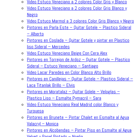
Video Estuco Veneciano a 2 colores Color Gris y Blanco
Video Estuco Veneciano a 2 colores Color Gris Blanco y
Negro
Video Estuco Marmol a 3 colores Color Gris Blanco y Negro
Pintores en Parla Este – Quitar Gotele – Plastico Sideral
– Alberto
Pintores en Coslada – Quitar Gotele y pintar en Plastico
liso Sideral – Mercedes
Video Estuco Veneciano Beige Con Cera Alex
Pintores en Torrejon de Ardoz – Quitar Gotele – Plastico
Sideral – Estuco Veneciano – Santiago
Video Lacar Paredes en Color Blanco Alto Brillo
Pintores en Canillejas – Quitar Gotele – Plastico Sideral –
Laca Titanlak Brillo – Elvis
Pintores en Moratalaz – Quitar Golele – Veloglas –
Plastico Liso – Esmalte Pymacril – Sara
Video Estuco Veneciano Real Madrid color Blanco y
Turquesa
Pintores en Brunete – Pintar Chalet en Esmalte al Agua
Valacryl – Monica
Pintores en Alcobendas – Pintar Piso en Esmalte al Agua
Velvet y Papel Pintado – Noelia