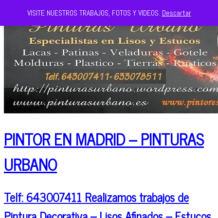
VISITE NUESTROS TRABAJOS, FOTOS Y VIDEOS.
Descartar
PINTOR EN MADRID – PINTURAS
URBANO
Telf: 643007411 Realizamos trabajos de
Pintura Decorativa – Lisos Afinados – Estucos