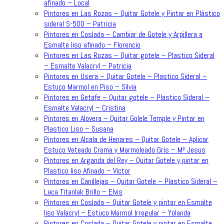
afinado – Local
Pintores en Las Rozas – Quitar Gotele y Pintar en Plástico
sideral S-500 – Patricia
Pintores en Coslada – Cambiar de Gotele y Arpillera a
Esmalte liso afinado – Florencio
Pintores en Las Rozas – Quitar gotele – Plastico Sideral
– Esmalte Valacryl – Patricia
Pintores en Usera – Quitar Gotele – Plastico Sideral –
Estuco Marmol en Piso – Silvia
Pintores en Getafe – Quitar gotele – Plastico Sideral –
Esmalte Valacryl – Cristina
Pintores en Alovera – Quitar Golele Temple y Pintar en
Plastico Liso – Susana
Pintores en Alcala de Henares – Quitar Gotele – Aplicar
Estuco Veteado Crema y Marmoleado Gris – Mª Jesus
Pintores en Arganda del Rey – Quitar Gotele y pintar en
Plastico liso Afinado – Victor
Pintores en Canillejas – Quitar Gotele – Plastico Sideral –
Laca Titanlak Brillo – Elvis
Pintores en Coslada – Quitar Gotele y pintar en Esmalte
liso Valacryl – Estuco Marmol Irregular – Yolanda
Pintores en Coslada – Quitar Gotele y pintar en Esmalte