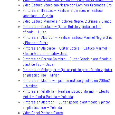
Video Estuco Veneciano Negro con Laminas Cromadas Oro
Pintores en Illescas – Realizar 3 paredes en Estuco
veneciano – Virginia
Video Estuco Marmol a 4 colores Negro, 2 Grises y Blanco
Pintores en Coslada – Quitar Gotele y pintar en liso
afinado – Luisa
Pintores en Alcorcon – Realizar Estuco Marmol Negro Gris
y Blanco – Pedro
Pintores en Alalpardo – Quitar Gotele – Estuco Marmol –
Efecto Metal Cromado– Jose
Pintores en Parque Coimbra – Quitar Gotele plastificado a
plastico liso – Oscar
Pintores en Galapagar – Quitar gotele plastificado y pintar
en plástico liso – Mirian
Pintores en Madrid – Lijado de estuco y pulido en 200m2
– Maximo
Pintores en Villalbilla – Realizar Estuco Marmol – Efecto
Metal – Piedra Partida – Yolanda
Pintores en Alcorcon – Quitar gotele plastificado y pintar
en plástico liso – Yolanda
Video Papel Pintado Flores