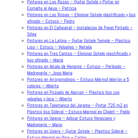
Pintores en Las Rozas – Quitar Gotele y Pintar en
Esmalte al Agua – Patricia
Pintores en Las Rosas – Eliminar Gotele plastificado y liso
afinado – Estuco – Pedro
Pintores en El Cañaveral – Instalacion de Papel Pintado –
Silvia
Pintores en La Latina – Quitar Gotele Temple – Plastico
Liso – Estuco – Veloglas – Natalia
Pintores en Tres Cantos – Eliminar Gotele plastificado y
liso afinado – Maria
Pintores en Alcala de Henares – Estuco – Perleado –
Madreperla – Jose Maria
Pintores en Arroyomolinos – Estuco Mármol Marrón a 5
colores – Alberto
Pintores en Pozuelo de Alarcon – Plastico liso con
veloglas y laca – Alberto
Pintores en Talamanca del Jarama – Pintar 720 m2 en
Plastico liso Sideral – Estuco Marmol en Chalet – Pablo
Pintores en Ugena – Aplicar Estuco Veneciano y
Madreperla – Mario
Pintores en Usera – Quitar Gotele – Plastico Sideral –
Estuco Marmol en Piso – Carlos