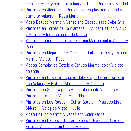
plastico valon y esmalte valacryl – Papel Pintado – Maribel
Pintores en Alcorcon – Pintar piso en plastico sideral y
esmalte valacryl – Rosa Maria
Video Estuco Marmol y Veneciano Espatuleado Color Gris
Pintores en Torres de La Alameda – Aplicar Estuco Mitiko
y Marmol – Instalaciones de Osaka
Videos Cambiar de Tierras a Estuco Marmol color Violeta –
Paqui
Pintores en Mejorada del Campo – Quitar Tierras y Estuco
Marmol Violeta – Paqui
Videos Cambiar de Gotele a Estuco Marmol color Violeta –
Yolanda
Pintores en Coslada – Quitar Gotele y pintar en Esmalte
liso Valacryl – Estuco Marmoleado – Yolanda
Pintores en Somosaguas – Instalacion de Veloglas y
Pintar en Esmalte Valacryl – Elda
Pintores en Las Rosas – Quitar Gotele – Plastico Liso
Sideral – Veloglas Visto – Julio
Video Estuco Marmol y Veneciano Color Verde
Pintores en Batres – Quitar Tierras – Plastico Sideral –
Estuco Veneciano en Chalet – Noelia