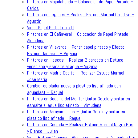
Pintores en Majadahonda – Colocacion de Papel Pintado –
Carlos
Pintores en Leganes – Realizar Estuco Marmol Creativo –
Agustin
Video Papel Pintado Textil
Pintores en El Cañaveral – Colocacion de Papel Pintado –
Almudena
Pintores en Villaverde – Poner papel pintado y Efecto
Estuco Damasco – Virginia
Pintores en Illescas – Realizar 2 paredes en Estuco
veneciano y esmalte al agua – Virginia
Pintores en Madrid Capital – Realizar Estuco Marmol –
Jose Maria
Cambiar de pladur nuevo a plastico liso afinado con
aguaplast – Raquel
Pintores en Boadilla del Monte- Quitar Gotele y pintar en
esmalte al agua liso afinado – Almudena
Pintores en Arroyomolinos – Quitar Gotele y pintar en
plastico liso afinado – Raquel
Pintores en Coslada – Realizar Estuco Marmol Negro Gris
y Blanco – Julian
Video Estuco Veneciano Blanco con Laminas Cromadas Oro