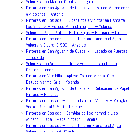
Video Estuco Marmol Creativo Irregular
Pintores en San Agustin de Guadalix – Estuco Marmoleado
a 4 colores – Antonio
Pintores en Coslada – Quitar Gotele y pintar en Esmalte
liso Valacryl – Estuco Marmol Irregular – Yolanda
Videos de Papel Pintado Estilo Hojas – Floreado – Lineas
Pintores en Coslada – Pintar Piso en Esmalte al Agua
Valacryl y Sideral S-500 – Angeles
Pintores en San Agustin de Guadalix – Lacado de Puertas
– Eduardo
Video Estuco Veneciano Gris y Estuco Ilusion Piedra
Contemporanea
Pintores en Villalbilla – Aplicar Estuco Mineral Gris –
Estuco Marmol Gris – Yolanda
Pintores en San Agustin de Guadalix – Colocacion de Papel
Pintado – Eduardo
Pintores en Coslada – Pintar chalet en Valacryl – Veloglas
Visto – Sideral S-500 – Enrique
Pintores en Coslada – Cambiar de liso normal a Liso
Afinado – Laca – Papel pintado – Sandra
Pintores en Coslada – Pintar Piso en Esmalte al Agua
Valacryl y Sideral S-500 – Raquel