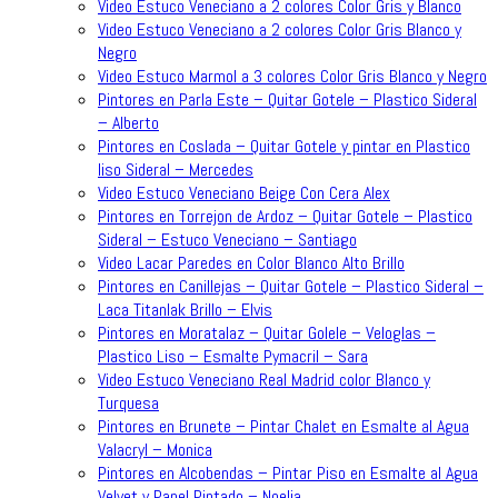
Video Estuco Veneciano a 2 colores Color Gris y Blanco
Video Estuco Veneciano a 2 colores Color Gris Blanco y
Negro
Video Estuco Marmol a 3 colores Color Gris Blanco y Negro
Pintores en Parla Este – Quitar Gotele – Plastico Sideral
– Alberto
Pintores en Coslada – Quitar Gotele y pintar en Plastico
liso Sideral – Mercedes
Video Estuco Veneciano Beige Con Cera Alex
Pintores en Torrejon de Ardoz – Quitar Gotele – Plastico
Sideral – Estuco Veneciano – Santiago
Video Lacar Paredes en Color Blanco Alto Brillo
Pintores en Canillejas – Quitar Gotele – Plastico Sideral –
Laca Titanlak Brillo – Elvis
Pintores en Moratalaz – Quitar Golele – Veloglas –
Plastico Liso – Esmalte Pymacril – Sara
Video Estuco Veneciano Real Madrid color Blanco y
Turquesa
Pintores en Brunete – Pintar Chalet en Esmalte al Agua
Valacryl – Monica
Pintores en Alcobendas – Pintar Piso en Esmalte al Agua
Velvet y Papel Pintado – Noelia