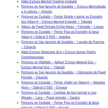
Video Estuco Marmol Creativo Irregular
Pintores en San Agustin de Guadalix – Estuco Marmoleado
a 4 colores – Antonio
Pintores en Coslada – Quitar Gotele y pintar en Esmalte
liso Valacryl – Estuco Marmol Irregular – Yolanda
Videos de Papel Pintado Estilo Hojas – Floreado – Lineas
Pintores en Coslada – Pintar Piso en Esmalte al Agua
Valacryl y Sideral S-500 – Angeles
Pintores en San Agustin de Guadalix – Lacado de Puertas
– Eduardo
Video Estuco Veneciano Gris y Estuco Ilusion Piedra
Contemporanea
Pintores en Villalbilla – Aplicar Estuco Mineral Gris –
Estuco Marmol Gris – Yolanda
Pintores en San Agustin de Guadalix – Colocacion de Papel
Pintado – Eduardo
Pintores en Coslada – Pintar chalet en Valacryl – Veloglas
Visto – Sideral S-500 – Enrique
Pintores en Coslada – Cambiar de liso normal a Liso
Afinado – Laca – Papel pintado – Sandra
Pintores en Coslada – Pintar Piso en Esmalte al Agua
Valacryl y Sideral S-500 – Raquel