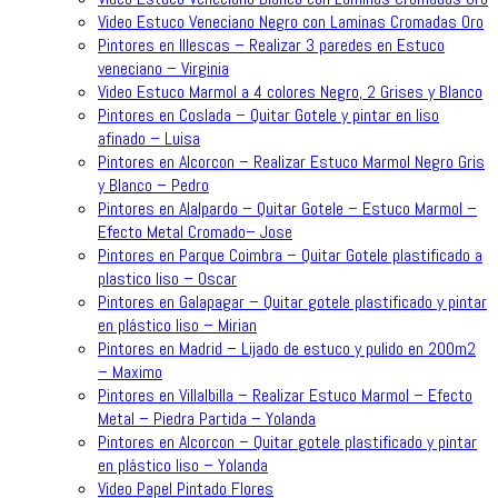
Video Estuco Veneciano Negro con Laminas Cromadas Oro
Pintores en Illescas – Realizar 3 paredes en Estuco
veneciano – Virginia
Video Estuco Marmol a 4 colores Negro, 2 Grises y Blanco
Pintores en Coslada – Quitar Gotele y pintar en liso
afinado – Luisa
Pintores en Alcorcon – Realizar Estuco Marmol Negro Gris
y Blanco – Pedro
Pintores en Alalpardo – Quitar Gotele – Estuco Marmol –
Efecto Metal Cromado– Jose
Pintores en Parque Coimbra – Quitar Gotele plastificado a
plastico liso – Oscar
Pintores en Galapagar – Quitar gotele plastificado y pintar
en plástico liso – Mirian
Pintores en Madrid – Lijado de estuco y pulido en 200m2
– Maximo
Pintores en Villalbilla – Realizar Estuco Marmol – Efecto
Metal – Piedra Partida – Yolanda
Pintores en Alcorcon – Quitar gotele plastificado y pintar
en plástico liso – Yolanda
Video Papel Pintado Flores