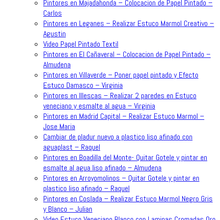
Pintores en Majadahonda – Colocacion de Papel Pintado –
Carlos
Pintores en Leganes – Realizar Estuco Marmol Creativo –
Agustin
Video Papel Pintado Textil
Pintores en El Cañaveral – Colocacion de Papel Pintado –
Almudena
Pintores en Villaverde – Poner papel pintado y Efecto
Estuco Damasco – Virginia
Pintores en Illescas – Realizar 2 paredes en Estuco
veneciano y esmalte al agua – Virginia
Pintores en Madrid Capital – Realizar Estuco Marmol –
Jose Maria
Cambiar de pladur nuevo a plastico liso afinado con
aguaplast – Raquel
Pintores en Boadilla del Monte- Quitar Gotele y pintar en
esmalte al agua liso afinado – Almudena
Pintores en Arroyomolinos – Quitar Gotele y pintar en
plastico liso afinado – Raquel
Pintores en Coslada – Realizar Estuco Marmol Negro Gris
y Blanco – Julian
Video Estuco Veneciano Blanco con Laminas Cromadas Oro