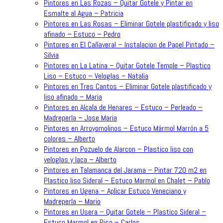
Pintores en Las Rozas – Quitar Gotele y Pintar en
Esmalte al Agua – Patricia
Pintores en Las Rosas – Eliminar Gotele plastificado y liso
afinado – Estuco – Pedro
Pintores en El Cañaveral – Instalacion de Papel Pintado –
Silvia
Pintores en La Latina – Quitar Gotele Temple – Plastico
Liso – Estuco – Veloglas – Natalia
Pintores en Tres Cantos – Eliminar Gotele plastificado y
liso afinado – Maria
Pintores en Alcala de Henares – Estuco – Perleado –
Madreperla – Jose Maria
Pintores en Arroyomolinos – Estuco Mármol Marrón a 5
colores – Alberto
Pintores en Pozuelo de Alarcon – Plastico liso con
veloglas y laca – Alberto
Pintores en Talamanca del Jarama – Pintar 720 m2 en
Plastico liso Sideral – Estuco Marmol en Chalet – Pablo
Pintores en Ugena – Aplicar Estuco Veneciano y
Madreperla – Mario
Pintores en Usera – Quitar Gotele – Plastico Sideral –
Estuco Marmol en Piso – Carlos