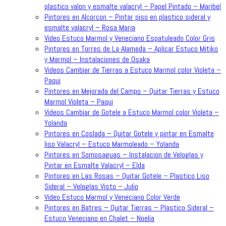
plastico valon y esmalte valacryl – Papel Pintado – Maribel
Pintores en Alcorcon – Pintar piso en plastico sideral y
esmalte valacryl – Rosa Maria
Video Estuco Marmol y Veneciano Espatuleado Color Gris
Pintores en Torres de La Alameda – Aplicar Estuco Mitiko
y Marmol – Instalaciones de Osaka
Videos Cambiar de Tierras a Estuco Marmol color Violeta –
Paqui
Pintores en Mejorada del Campo – Quitar Tierras y Estuco
Marmol Violeta – Paqui
Videos Cambiar de Gotele a Estuco Marmol color Violeta –
Yolanda
Pintores en Coslada – Quitar Gotele y pintar en Esmalte
liso Valacryl – Estuco Marmoleado – Yolanda
Pintores en Somosaguas – Instalacion de Veloglas y
Pintar en Esmalte Valacryl – Elda
Pintores en Las Rosas – Quitar Gotele – Plastico Liso
Sideral – Veloglas Visto – Julio
Video Estuco Marmol y Veneciano Color Verde
Pintores en Batres – Quitar Tierras – Plastico Sideral –
Estuco Veneciano en Chalet – Noelia