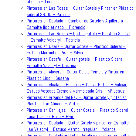
afinado – Local
Pintores en Las Rozas – Quitar Gotele y Pintar en Plástico
sideral S-500 – Patricia
Pintores en Coslada – Cambiar de Gotele y Arpillera a
Esmalte liso afinado – Florencio
Pintores en Las Rozas – Quitar gotele – Plastico Sideral
– Esmalte Valacryl – Patricia
Pintores en Usera – Quitar Gotele – Plastico Sideral –
Estuco Marmol en Piso – Silvia
Pintores en Getafe – Quitar gotele – Plastico Sideral –
Esmalte Valacryl – Cristina
Pintores en Alovera – Quitar Golele Temple y Pintar en
Plastico Liso – Susana
Pintores en Alcala de Henares – Quitar Gotele – Aplicar
Estuco Veteado Crema y Marmoleado Gris – Mª Jesus
Pintores en Arganda del Rey – Quitar Gotele y pintar en
Plastico liso Afinado – Victor
Pintores en Canillejas – Quitar Gotele – Plastico Sideral –
Laca Titanlak Brillo – Elvis
Pintores en Coslada – Quitar Gotele y pintar en Esmalte
liso Valacryl – Estuco Marmol Irregular – Yolanda
Pintores en Coslada – Quitar Gotele y pintar en Esmalte