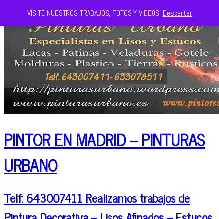
VISITE NUESTROS TRABAJOS, FOTOS Y VIDEOS.
Descartar
PINTOR EN MADRID – PINTURAS
URBANO
Telf: 643007411 Realizamos trabajos de
Pintura Decorativa – Lisos Afinados – Estucos