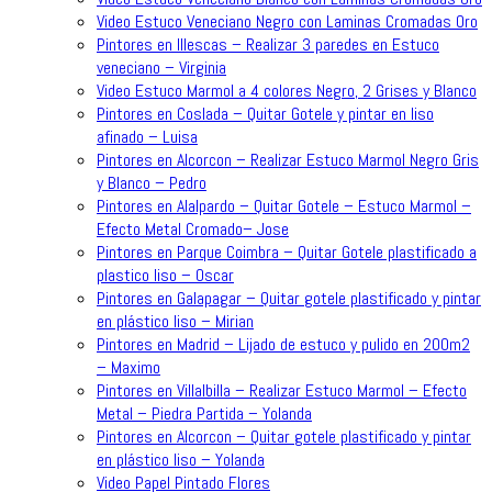
Video Estuco Veneciano Negro con Laminas Cromadas Oro
Pintores en Illescas – Realizar 3 paredes en Estuco
veneciano – Virginia
Video Estuco Marmol a 4 colores Negro, 2 Grises y Blanco
Pintores en Coslada – Quitar Gotele y pintar en liso
afinado – Luisa
Pintores en Alcorcon – Realizar Estuco Marmol Negro Gris
y Blanco – Pedro
Pintores en Alalpardo – Quitar Gotele – Estuco Marmol –
Efecto Metal Cromado– Jose
Pintores en Parque Coimbra – Quitar Gotele plastificado a
plastico liso – Oscar
Pintores en Galapagar – Quitar gotele plastificado y pintar
en plástico liso – Mirian
Pintores en Madrid – Lijado de estuco y pulido en 200m2
– Maximo
Pintores en Villalbilla – Realizar Estuco Marmol – Efecto
Metal – Piedra Partida – Yolanda
Pintores en Alcorcon – Quitar gotele plastificado y pintar
en plástico liso – Yolanda
Video Papel Pintado Flores