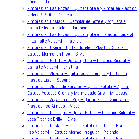
afinado – Local
Pintores en Las Rozas – Quitar Gotele y Pintar en Plástico
sideral S-500 – Patricia
Pintores en Coslada – Cambiar de Gotele y Arpillera a
Esmalte liso afinado – Florencio
Pintores en Las Rozas – Quitar gotele – Plastico Sideral
– Esmalte Valacryl – Patricia
Pintores en Usera – Quitar Gotele – Plastico Sideral –
Estuco Marmol en Piso – Silvia
Pintores en Getafe – Quitar gotele – Plastico Sideral –
Esmalte Valacryl – Cristina
Pintores en Alovera – Quitar Golele Temple y Pintar en
Plastico Liso – Susana
Pintores en Alcala de Henares – Quitar Gotele – Aplicar
Estuco Veteado Crema y Marmoleado Gris – Mª Jesus
Pintores en Arganda del Rey – Quitar Gotele y pintar en
Plastico liso Afinado – Victor
Pintores en Canillejas – Quitar Gotele – Plastico Sideral –
Laca Titanlak Brillo – Elvis
Pintores en Coslada – Quitar Gotele y pintar en Esmalte
liso Valacryl – Estuco Marmol Irregular – Yolanda
Pintores en Coslada – Quitar Gotele y pintar en Esmalte