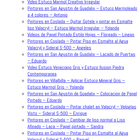
Video Estuco Marmol Creativo Irregular
Pintores en San Agustin de Guadalix – Estuco Marmoleado
a 4 colores – Antonio
Pintores en Coslada – Quitar Gotele y pintar en Esmalte
liso Valacryl – Estuco Marmol Irregular – Yolanda
Videos de Papel Pintado Estilo Hojas – Floreado – Lineas
Pintores en Coslada – Pintar Piso en Esmalte al Agua
Valacryl y Sideral S-500 – Angeles
Pintores en San Agustin de Guadalix – Lacado de Puertas
– Eduardo
Video Estuco Veneciano Gris y Estuco Ilusion Piedra
Contemporanea
Pintores en Villalbilla – Aplicar Estuco Mineral Gris –
Estuco Marmol Gris – Yolanda
Pintores en San Agustin de Guadalix – Colocacion de Papel
Pintado – Eduardo
Pintores en Coslada – Pintar chalet en Valacryl – Veloglas
Visto – Sideral S-500 – Enrique
Pintores en Coslada – Cambiar de liso normal a Liso
Afinado – Laca – Papel pintado – Sandra
Pintores en Coslada – Pintar Piso en Esmalte al Agua
Valacryl y Sideral S-500 – Raquel