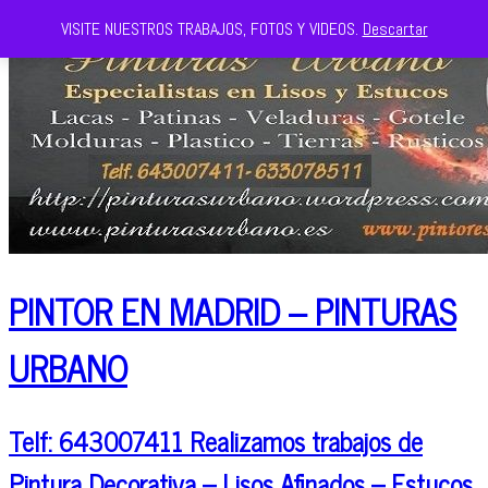
VISITE NUESTROS TRABAJOS, FOTOS Y VIDEOS.
Descartar
PINTOR EN MADRID – PINTURAS
URBANO
Telf: 643007411 Realizamos trabajos de
Pintura Decorativa – Lisos Afinados – Estucos