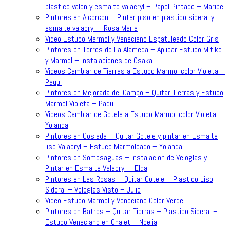
plastico valon y esmalte valacryl – Papel Pintado – Maribel
Pintores en Alcorcon – Pintar piso en plastico sideral y
esmalte valacryl – Rosa Maria
Video Estuco Marmol y Veneciano Espatuleado Color Gris
Pintores en Torres de La Alameda – Aplicar Estuco Mitiko
y Marmol – Instalaciones de Osaka
Videos Cambiar de Tierras a Estuco Marmol color Violeta –
Paqui
Pintores en Mejorada del Campo – Quitar Tierras y Estuco
Marmol Violeta – Paqui
Videos Cambiar de Gotele a Estuco Marmol color Violeta –
Yolanda
Pintores en Coslada – Quitar Gotele y pintar en Esmalte
liso Valacryl – Estuco Marmoleado – Yolanda
Pintores en Somosaguas – Instalacion de Veloglas y
Pintar en Esmalte Valacryl – Elda
Pintores en Las Rosas – Quitar Gotele – Plastico Liso
Sideral – Veloglas Visto – Julio
Video Estuco Marmol y Veneciano Color Verde
Pintores en Batres – Quitar Tierras – Plastico Sideral –
Estuco Veneciano en Chalet – Noelia