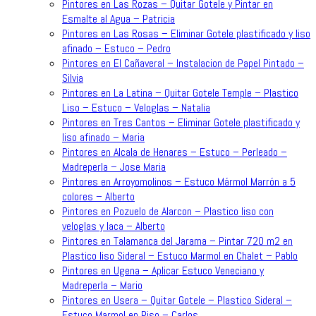
Pintores en Las Rozas – Quitar Gotele y Pintar en
Esmalte al Agua – Patricia
Pintores en Las Rosas – Eliminar Gotele plastificado y liso
afinado – Estuco – Pedro
Pintores en El Cañaveral – Instalacion de Papel Pintado –
Silvia
Pintores en La Latina – Quitar Gotele Temple – Plastico
Liso – Estuco – Veloglas – Natalia
Pintores en Tres Cantos – Eliminar Gotele plastificado y
liso afinado – Maria
Pintores en Alcala de Henares – Estuco – Perleado –
Madreperla – Jose Maria
Pintores en Arroyomolinos – Estuco Mármol Marrón a 5
colores – Alberto
Pintores en Pozuelo de Alarcon – Plastico liso con
veloglas y laca – Alberto
Pintores en Talamanca del Jarama – Pintar 720 m2 en
Plastico liso Sideral – Estuco Marmol en Chalet – Pablo
Pintores en Ugena – Aplicar Estuco Veneciano y
Madreperla – Mario
Pintores en Usera – Quitar Gotele – Plastico Sideral –
Estuco Marmol en Piso – Carlos