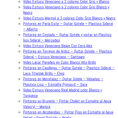
Video Estuco Veneciano a 2 colores Color Gris y Blanco
Video Estuco Veneciano a 2 colores Color Gris Blanco y
Negro
Video Estuco Marmol a 3 colores Color Gris Blanco y Negro
Pintores en Parla Este – Quitar Gotele – Plastico Sideral
– Alberto
Pintores en Coslada – Quitar Gotele y pintar en Plastico
liso Sideral – Mercedes
Video Estuco Veneciano Beige Con Cera Alex
Pintores en Torrejon de Ardoz – Quitar Gotele – Plastico
Sideral – Estuco Veneciano – Santiago
Video Lacar Paredes en Color Blanco Alto Brillo
Pintores en Canillejas – Quitar Gotele – Plastico Sideral –
Laca Titanlak Brillo – Elvis
Pintores en Moratalaz – Quitar Golele – Veloglas –
Plastico Liso – Esmalte Pymacril – Sara
Video Estuco Veneciano Real Madrid color Blanco y
Turquesa
Pintores en Brunete – Pintar Chalet en Esmalte al Agua
Valacryl – Monica
Pintores en Alcobendas – Pintar Piso en Esmalte al Agua
Velvet y Papel Pintado – Noelia