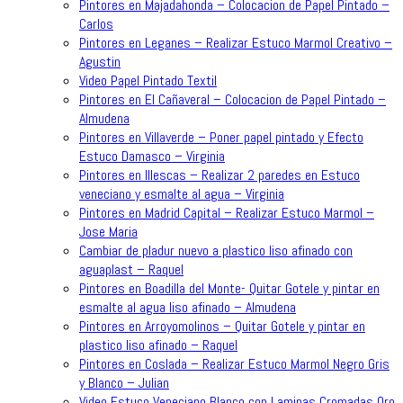
Pintores en Majadahonda – Colocacion de Papel Pintado –
Carlos
Pintores en Leganes – Realizar Estuco Marmol Creativo –
Agustin
Video Papel Pintado Textil
Pintores en El Cañaveral – Colocacion de Papel Pintado –
Almudena
Pintores en Villaverde – Poner papel pintado y Efecto
Estuco Damasco – Virginia
Pintores en Illescas – Realizar 2 paredes en Estuco
veneciano y esmalte al agua – Virginia
Pintores en Madrid Capital – Realizar Estuco Marmol –
Jose Maria
Cambiar de pladur nuevo a plastico liso afinado con
aguaplast – Raquel
Pintores en Boadilla del Monte- Quitar Gotele y pintar en
esmalte al agua liso afinado – Almudena
Pintores en Arroyomolinos – Quitar Gotele y pintar en
plastico liso afinado – Raquel
Pintores en Coslada – Realizar Estuco Marmol Negro Gris
y Blanco – Julian
Video Estuco Veneciano Blanco con Laminas Cromadas Oro