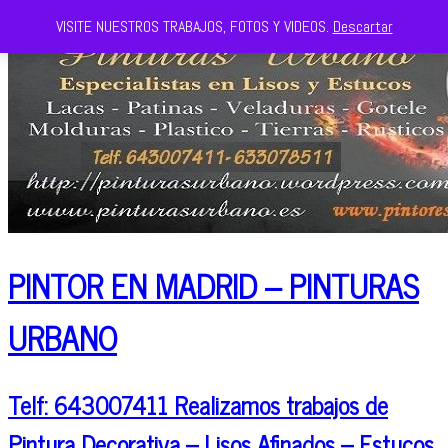
VISITE NUESTROS TRABAJOS, FOTOS Y VIDEOS.
Descartar
PINTOR EN MADRID – PINTURAS
URBANO
Telf: 643007411 Realizamos trabajos de
Pintura Decorativa – Lisos Afinados – Estucos