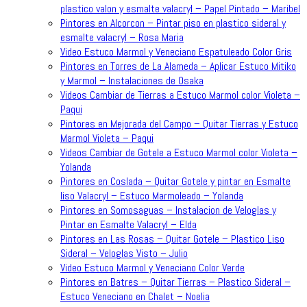
plastico valon y esmalte valacryl – Papel Pintado – Maribel
Pintores en Alcorcon – Pintar piso en plastico sideral y
esmalte valacryl – Rosa Maria
Video Estuco Marmol y Veneciano Espatuleado Color Gris
Pintores en Torres de La Alameda – Aplicar Estuco Mitiko
y Marmol – Instalaciones de Osaka
Videos Cambiar de Tierras a Estuco Marmol color Violeta –
Paqui
Pintores en Mejorada del Campo – Quitar Tierras y Estuco
Marmol Violeta – Paqui
Videos Cambiar de Gotele a Estuco Marmol color Violeta –
Yolanda
Pintores en Coslada – Quitar Gotele y pintar en Esmalte
liso Valacryl – Estuco Marmoleado – Yolanda
Pintores en Somosaguas – Instalacion de Veloglas y
Pintar en Esmalte Valacryl – Elda
Pintores en Las Rosas – Quitar Gotele – Plastico Liso
Sideral – Veloglas Visto – Julio
Video Estuco Marmol y Veneciano Color Verde
Pintores en Batres – Quitar Tierras – Plastico Sideral –
Estuco Veneciano en Chalet – Noelia