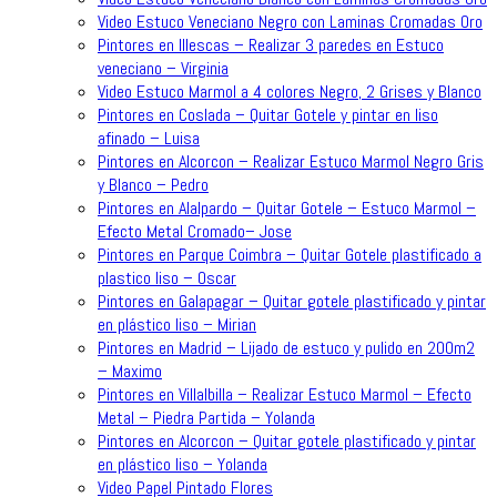
Video Estuco Veneciano Negro con Laminas Cromadas Oro
Pintores en Illescas – Realizar 3 paredes en Estuco
veneciano – Virginia
Video Estuco Marmol a 4 colores Negro, 2 Grises y Blanco
Pintores en Coslada – Quitar Gotele y pintar en liso
afinado – Luisa
Pintores en Alcorcon – Realizar Estuco Marmol Negro Gris
y Blanco – Pedro
Pintores en Alalpardo – Quitar Gotele – Estuco Marmol –
Efecto Metal Cromado– Jose
Pintores en Parque Coimbra – Quitar Gotele plastificado a
plastico liso – Oscar
Pintores en Galapagar – Quitar gotele plastificado y pintar
en plástico liso – Mirian
Pintores en Madrid – Lijado de estuco y pulido en 200m2
– Maximo
Pintores en Villalbilla – Realizar Estuco Marmol – Efecto
Metal – Piedra Partida – Yolanda
Pintores en Alcorcon – Quitar gotele plastificado y pintar
en plástico liso – Yolanda
Video Papel Pintado Flores