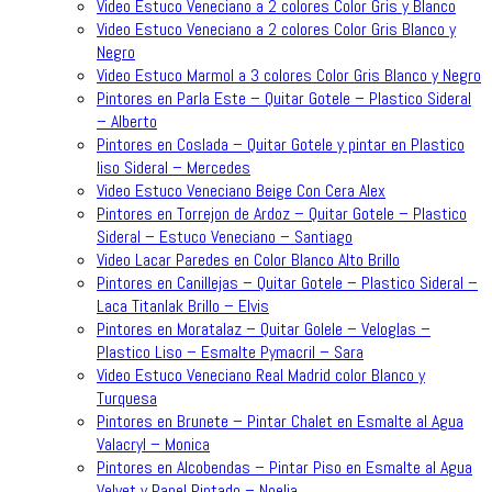
Video Estuco Veneciano a 2 colores Color Gris y Blanco
Video Estuco Veneciano a 2 colores Color Gris Blanco y
Negro
Video Estuco Marmol a 3 colores Color Gris Blanco y Negro
Pintores en Parla Este – Quitar Gotele – Plastico Sideral
– Alberto
Pintores en Coslada – Quitar Gotele y pintar en Plastico
liso Sideral – Mercedes
Video Estuco Veneciano Beige Con Cera Alex
Pintores en Torrejon de Ardoz – Quitar Gotele – Plastico
Sideral – Estuco Veneciano – Santiago
Video Lacar Paredes en Color Blanco Alto Brillo
Pintores en Canillejas – Quitar Gotele – Plastico Sideral –
Laca Titanlak Brillo – Elvis
Pintores en Moratalaz – Quitar Golele – Veloglas –
Plastico Liso – Esmalte Pymacril – Sara
Video Estuco Veneciano Real Madrid color Blanco y
Turquesa
Pintores en Brunete – Pintar Chalet en Esmalte al Agua
Valacryl – Monica
Pintores en Alcobendas – Pintar Piso en Esmalte al Agua
Velvet y Papel Pintado – Noelia