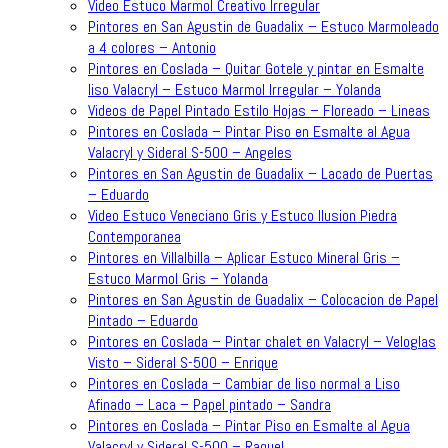
Video Estuco Marmol Creativo Irregular
Pintores en San Agustin de Guadalix – Estuco Marmoleado
a 4 colores – Antonio
Pintores en Coslada – Quitar Gotele y pintar en Esmalte
liso Valacryl – Estuco Marmol Irregular – Yolanda
Videos de Papel Pintado Estilo Hojas – Floreado – Lineas
Pintores en Coslada – Pintar Piso en Esmalte al Agua
Valacryl y Sideral S-500 – Angeles
Pintores en San Agustin de Guadalix – Lacado de Puertas
– Eduardo
Video Estuco Veneciano Gris y Estuco Ilusion Piedra
Contemporanea
Pintores en Villalbilla – Aplicar Estuco Mineral Gris –
Estuco Marmol Gris – Yolanda
Pintores en San Agustin de Guadalix – Colocacion de Papel
Pintado – Eduardo
Pintores en Coslada – Pintar chalet en Valacryl – Veloglas
Visto – Sideral S-500 – Enrique
Pintores en Coslada – Cambiar de liso normal a Liso
Afinado – Laca – Papel pintado – Sandra
Pintores en Coslada – Pintar Piso en Esmalte al Agua
Valacryl y Sideral S-500 – Raquel