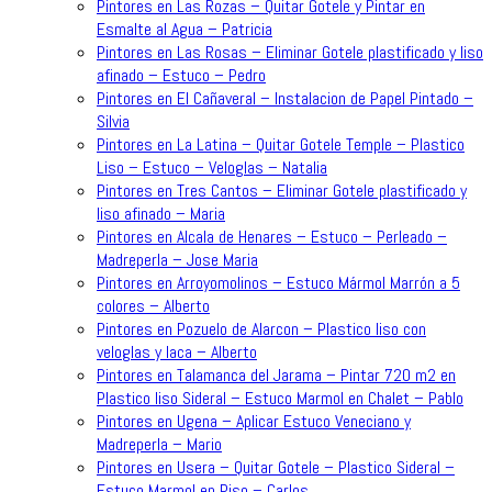
Pintores en Las Rozas – Quitar Gotele y Pintar en
Esmalte al Agua – Patricia
Pintores en Las Rosas – Eliminar Gotele plastificado y liso
afinado – Estuco – Pedro
Pintores en El Cañaveral – Instalacion de Papel Pintado –
Silvia
Pintores en La Latina – Quitar Gotele Temple – Plastico
Liso – Estuco – Veloglas – Natalia
Pintores en Tres Cantos – Eliminar Gotele plastificado y
liso afinado – Maria
Pintores en Alcala de Henares – Estuco – Perleado –
Madreperla – Jose Maria
Pintores en Arroyomolinos – Estuco Mármol Marrón a 5
colores – Alberto
Pintores en Pozuelo de Alarcon – Plastico liso con
veloglas y laca – Alberto
Pintores en Talamanca del Jarama – Pintar 720 m2 en
Plastico liso Sideral – Estuco Marmol en Chalet – Pablo
Pintores en Ugena – Aplicar Estuco Veneciano y
Madreperla – Mario
Pintores en Usera – Quitar Gotele – Plastico Sideral –
Estuco Marmol en Piso – Carlos