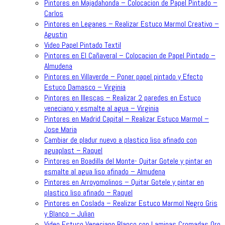
Pintores en Majadahonda – Colocacion de Papel Pintado –
Carlos
Pintores en Leganes – Realizar Estuco Marmol Creativo –
Agustin
Video Papel Pintado Textil
Pintores en El Cañaveral – Colocacion de Papel Pintado –
Almudena
Pintores en Villaverde – Poner papel pintado y Efecto
Estuco Damasco – Virginia
Pintores en Illescas – Realizar 2 paredes en Estuco
veneciano y esmalte al agua – Virginia
Pintores en Madrid Capital – Realizar Estuco Marmol –
Jose Maria
Cambiar de pladur nuevo a plastico liso afinado con
aguaplast – Raquel
Pintores en Boadilla del Monte- Quitar Gotele y pintar en
esmalte al agua liso afinado – Almudena
Pintores en Arroyomolinos – Quitar Gotele y pintar en
plastico liso afinado – Raquel
Pintores en Coslada – Realizar Estuco Marmol Negro Gris
y Blanco – Julian
Video Estuco Veneciano Blanco con Laminas Cromadas Oro