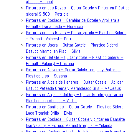
afinado – Local
Pintores en Las Rozas – Quitar Gotele y Pintar en Plástico
sideral S-500 – Patricia
Pintores en Coslada – Cambiar de Gotele y Arpillera a
Esmalte liso afinado – Florencio
Pintores en Las Rozas – Quitar gotele – Plastico Sideral
– Esmalte Valacryl – Patricia
Pintores en Usera – Quitar Gotele – Plastico Sideral –
Estuco Marmol en Piso – Silvia
Pintores en Getafe – Quitar gotele – Plastico Sideral –
Esmalte Valacryl – Cristina
Pintores en Alovera – Quitar Golele Temple y Pintar en
Plastico Liso – Susana
Pintores en Alcala de Henares – Quitar Gotele – Aplicar
Estuco Veteado Crema y Marmoleado Gris – Mª Jesus
Pintores en Arganda del Rey – Quitar Gotele y pintar en
Plastico liso Afinado – Victor
Pintores en Canillejas – Quitar Gotele – Plastico Sideral –
Laca Titanlak Brillo – Elvis
Pintores en Coslada – Quitar Gotele y pintar en Esmalte
liso Valacryl – Estuco Marmol Irregular – Yolanda
Pintores en Coslada – Quitar Gotele y pintar en Esmalte