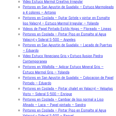
Video Estuco Marmol Creativo Irregular
Pintores en San Agustin de Guadalix – Estuco Marmoleado
a 4 colores – Antonio
Pintores en Coslada – Quitar Gotele y pintar en Esmalte
liso Valacryl – Estuco Marmol Irregular – Yolanda
Videos de Papel Pintado Estilo Hojas – Floreado – Lineas
Pintores en Coslada – Pintar Piso en Esmalte al Agua
Valacryl y Sideral S-500 – Angeles
Pintores en San Agustin de Guadalix – Lacado de Puertas
– Eduardo
Video Estuco Veneciano Gris y Estuco Ilusion Piedra
Contemporanea
Pintores en Villalbilla – Aplicar Estuco Mineral Gris –
Estuco Marmol Gris – Yolanda
Pintores en San Agustin de Guadalix – Colocacion de Papel
Pintado – Eduardo
Pintores en Coslada – Pintar chalet en Valacryl – Veloglas
Visto – Sideral S-500 – Enrique
Pintores en Coslada – Cambiar de liso normal a Liso
Afinado – Laca – Papel pintado – Sandra
Pintores en Coslada – Pintar Piso en Esmalte al Agua
Valacryl y Sideral S-500 – Raquel