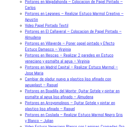
Pintores en Majadahonda – Colocacion de Papel Pintado –
Carlos
Pintores en Leganes – Realizar Estuco Marmol Creativo –
Agustin
Video Papel Pintado Textil
Pintores en El Cañaveral – Colocacion de Papel Pintado –
Almudena
Pintores en Villaverde – Poner papel pintado y Efecto
Estuco Damasco – Virginia
Pintores en Illescas – Realizar 2 paredes en Estuco
veneciano y esmalte al agua – Virginia
Pintores en Madrid Capital – Realizar Estuco Marmol –
Jose Maria
Cambiar de pladur nuevo a plastico liso afinado con
aguaplast – Raquel
Pintores en Boadilla del Monte- Quitar Gotele y pintar en
esmalte al agua liso afinado – Almudena
Pintores en Arroyomolinos – Quitar Gotele y pintar en
plastico liso afinado – Raquel
Pintores en Coslada – Realizar Estuco Marmol Negro Gris
y Blanco – Julian
Video Estuco Veneciano Blanco con Laminas Cromadas Oro