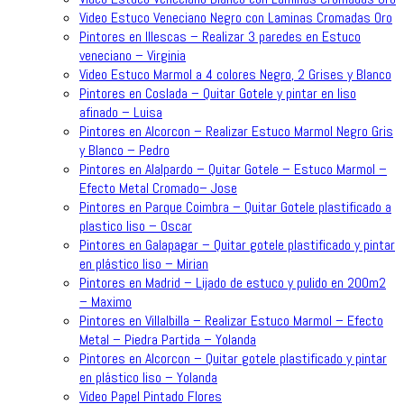
Video Estuco Veneciano Negro con Laminas Cromadas Oro
Pintores en Illescas – Realizar 3 paredes en Estuco
veneciano – Virginia
Video Estuco Marmol a 4 colores Negro, 2 Grises y Blanco
Pintores en Coslada – Quitar Gotele y pintar en liso
afinado – Luisa
Pintores en Alcorcon – Realizar Estuco Marmol Negro Gris
y Blanco – Pedro
Pintores en Alalpardo – Quitar Gotele – Estuco Marmol –
Efecto Metal Cromado– Jose
Pintores en Parque Coimbra – Quitar Gotele plastificado a
plastico liso – Oscar
Pintores en Galapagar – Quitar gotele plastificado y pintar
en plástico liso – Mirian
Pintores en Madrid – Lijado de estuco y pulido en 200m2
– Maximo
Pintores en Villalbilla – Realizar Estuco Marmol – Efecto
Metal – Piedra Partida – Yolanda
Pintores en Alcorcon – Quitar gotele plastificado y pintar
en plástico liso – Yolanda
Video Papel Pintado Flores