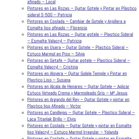
afinado – Local
Pintores en Las Rozas – Quitar Gotele y Pintar en Plástico
sideral S-500 – Patricia
Pintores en Coslada – Cambiar de Gotele y Arpillera a
Esmalte liso afinado – Florencio
Pintores en Las Rozas – Quitar gotele – Plastico Sideral
– Esmalte Valacryl – Patricia
Pintores en Usera – Quitar Gotele – Plastico Sideral –
Estuco Marmol en Piso – Silvia
Pintores en Getafe – Quitar gotele – Plastico Sideral –
Esmalte Valacryl – Cristina
Pintores en Alovera – Quitar Golele Temple y Pintar en
Plastico Liso – Susana
Pintores en Alcala de Henares – Quitar Gotele – Aplicar
Estuco Veteado Crema y Marmoleado Gris – Mª Jesus
Pintores en Arganda del Rey – Quitar Gotele y pintar en
Plastico liso Afinado – Victor
Pintores en Canillejas – Quitar Gotele – Plastico Sideral –
Laca Titanlak Brillo – Elvis
Pintores en Coslada – Quitar Gotele y pintar en Esmalte
liso Valacryl – Estuco Marmol Irregular – Yolanda
Pintores en Coslada – Quitar Gotele y pintar en Esmalte