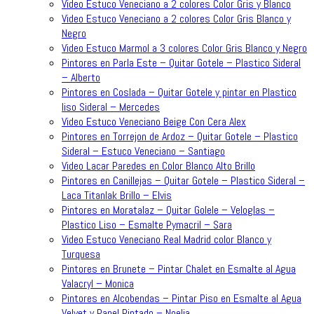
Video Estuco Veneciano a 2 colores Color Gris y Blanco
Video Estuco Veneciano a 2 colores Color Gris Blanco y
Negro
Video Estuco Marmol a 3 colores Color Gris Blanco y Negro
Pintores en Parla Este – Quitar Gotele – Plastico Sideral
– Alberto
Pintores en Coslada – Quitar Gotele y pintar en Plastico
liso Sideral – Mercedes
Video Estuco Veneciano Beige Con Cera Alex
Pintores en Torrejon de Ardoz – Quitar Gotele – Plastico
Sideral – Estuco Veneciano – Santiago
Video Lacar Paredes en Color Blanco Alto Brillo
Pintores en Canillejas – Quitar Gotele – Plastico Sideral –
Laca Titanlak Brillo – Elvis
Pintores en Moratalaz – Quitar Golele – Veloglas –
Plastico Liso – Esmalte Pymacril – Sara
Video Estuco Veneciano Real Madrid color Blanco y
Turquesa
Pintores en Brunete – Pintar Chalet en Esmalte al Agua
Valacryl – Monica
Pintores en Alcobendas – Pintar Piso en Esmalte al Agua
Velvet y Papel Pintado – Noelia