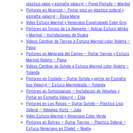
plastico valon y esmalte valacryl – Papel Pintado – Maribel
Pintores en Alcorcon – Pintar piso en plastico sideral y
esmalte valacryl – Rosa Maria
Video Estuco Marmol y Veneciano Espatuleado Color Gris
Pintores en Torres de La Alameda – Aplicar Estuco Mitiko
y Marmol – Instalaciones de Osaka
Videos Cambiar de Tierras a Estuco Marmol color Violeta –
Paqui
Pintores en Mejorada del Campo – Quitar Tierras y Estuco
Marmol Violeta – Paqui
Videos Cambiar de Gotele a Estuco Marmol color Violeta –
Yolanda
Pintores en Coslada – Quitar Gotele y pintar en Esmalte
liso Valacryl – Estuco Marmoleado – Yolanda
Pintores en Somosaguas – Instalacion de Veloglas y
Pintar en Esmalte Valacryl – Elda
Pintores en Las Rosas – Quitar Gotele – Plastico Liso
Sideral – Veloglas Visto – Julio
Video Estuco Marmol y Veneciano Color Verde
Pintores en Batres – Quitar Tierras – Plastico Sideral –
Estuco Veneciano en Chalet – Noelia