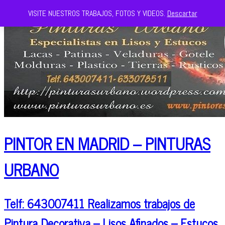
VISITE NUESTROS TRABAJOS, FOTOS Y VIDEOS.
Descartar
PINTOR EN MADRID – PINTURAS
URBANO
Telf: 643007411 Realizamos trabajos de
Pintura Decorativa – Lisos Afinados – Estucos