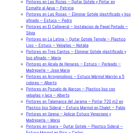
Pintores en Las Rozas – Quitar Gotele y Pintar en
Esmalte al Agua – Patricia
Pintores en Las Rosas – Eliminar Gotele plastificado y liso
afinado – Estuco – Pedro
Pintores en El Cañaveral – Instalacion de Papel Pintado –
Silvia
Pintores en La Latina – Quitar Gotele Temple – Plastico
Liso – Estuco – Veloglas – Natalia
Pintores en Tres Cantos – Eliminar Gotele plastificado y
liso afinado – Maria
Pintores en Alcala de Henares – Estuco – Perleado –
Madreperla – Jose Maria
Pintores en Arroyomolinos – Estuco Mármol Marrón a 5
colores – Alberto
Pintores en Pozuelo de Alarcon – Plastico liso con
veloglas y laca – Alberto
Pintores en Talamanca del Jarama – Pintar 720 m2 en
Plastico liso Sideral – Estuco Marmol en Chalet – Pablo
Pintores en Ugena – Aplicar Estuco Veneciano y
Madreperla – Mario
Pintores en Usera – Quitar Gotele – Plastico Sideral –
Estuco Marmol en Piso – Carlos