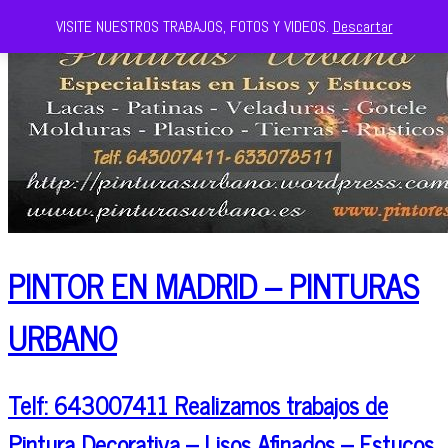
VISITE NUESTROS TRABAJOS, FOTOS Y VIDEOS.
Descartar
PINTOR EN MADRID – PINTURAS
URBANO
Telf: 643007411 Realizamos trabajos de
Pintura Decorativa – Lisos Afinados – Estucos