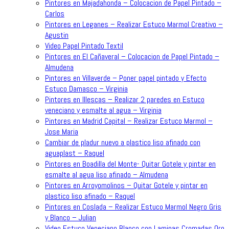
Pintores en Majadahonda – Colocacion de Papel Pintado –
Carlos
Pintores en Leganes – Realizar Estuco Marmol Creativo –
Agustin
Video Papel Pintado Textil
Pintores en El Cañaveral – Colocacion de Papel Pintado –
Almudena
Pintores en Villaverde – Poner papel pintado y Efecto
Estuco Damasco – Virginia
Pintores en Illescas – Realizar 2 paredes en Estuco
veneciano y esmalte al agua – Virginia
Pintores en Madrid Capital – Realizar Estuco Marmol –
Jose Maria
Cambiar de pladur nuevo a plastico liso afinado con
aguaplast – Raquel
Pintores en Boadilla del Monte- Quitar Gotele y pintar en
esmalte al agua liso afinado – Almudena
Pintores en Arroyomolinos – Quitar Gotele y pintar en
plastico liso afinado – Raquel
Pintores en Coslada – Realizar Estuco Marmol Negro Gris
y Blanco – Julian
Video Estuco Veneciano Blanco con Laminas Cromadas Oro