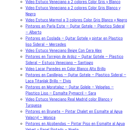
Video Estuco Veneciano a 2 colores Color Gris y Blanco
Video Estuco Veneciano a 2 colores Color Gris Blanco y
Negro
Video Estuco Marmol a 3 colores Color Gris Blanco y Negro
Pintores en Parla Este – Quitar Gotele – Plastico Sideral
– Alberto
Pintores en Coslada – Quitar Gotele y pintar en Plastico
liso Sideral – Mercedes
Video Estuco Veneciano Beige Con Cera Alex
Pintores en Torrejon de Ardoz – Quitar Gotele – Plastico
Sideral – Estuco Veneciano – Santiago
Video Lacar Paredes en Color Blanco Alto Brillo
Pintores en Canillejas – Quitar Gotele – Plastico Sideral –
Laca Titanlak Brillo – Elvis
Pintores en Moratalaz – Quitar Golele – Veloglas –
Plastico Liso – Esmalte Pymacril – Sara
Video Estuco Veneciano Real Madrid color Blanco y
Turquesa
Pintores en Brunete – Pintar Chalet en Esmalte al Agua
Valacryl – Monica
Pintores en Alcobendas – Pintar Piso en Esmalte al Agua
Velvet y Papel Pintado – Noelia