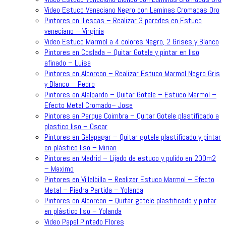
Video Estuco Veneciano Negro con Laminas Cromadas Oro
Pintores en Illescas – Realizar 3 paredes en Estuco
veneciano – Virginia
Video Estuco Marmol a 4 colores Negro, 2 Grises y Blanco
Pintores en Coslada – Quitar Gotele y pintar en liso
afinado – Luisa
Pintores en Alcorcon – Realizar Estuco Marmol Negro Gris
y Blanco – Pedro
Pintores en Alalpardo – Quitar Gotele – Estuco Marmol –
Efecto Metal Cromado– Jose
Pintores en Parque Coimbra – Quitar Gotele plastificado a
plastico liso – Oscar
Pintores en Galapagar – Quitar gotele plastificado y pintar
en plástico liso – Mirian
Pintores en Madrid – Lijado de estuco y pulido en 200m2
– Maximo
Pintores en Villalbilla – Realizar Estuco Marmol – Efecto
Metal – Piedra Partida – Yolanda
Pintores en Alcorcon – Quitar gotele plastificado y pintar
en plástico liso – Yolanda
Video Papel Pintado Flores