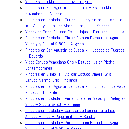
Video Estuco Marmol Creativo Irregular
Pintores en San Agustin de Guadalix – Estuco Marmoleado
a 4 colores – Antonio
Pintores en Coslada – Quitar Gotele y pintar en Esmalte
liso Valacryl – Estuco Marmol Irregular – Yolanda
Videos de Papel Pintado Estilo Hojas – Floreado – Lineas
Pintores en Coslada – Pintar Piso en Esmalte al Agua
Valacryl y Sideral S-500 – Angeles
Pintores en San Agustin de Guadalix – Lacado de Puertas
– Eduardo
Video Estuco Veneciano Gris y Estuco Ilusion Piedra
Contemporanea
Pintores en Villalbilla – Aplicar Estuco Mineral Gris –
Estuco Marmol Gris – Yolanda
Pintores en San Agustin de Guadalix – Colocacion de Papel
Pintado – Eduardo
Pintores en Coslada – Pintar chalet en Valacryl – Veloglas
Visto – Sideral S-500 – Enrique
Pintores en Coslada – Cambiar de liso normal a Liso
Afinado – Laca – Papel pintado – Sandra
Pintores en Coslada – Pintar Piso en Esmalte al Agua
Valacryl y Sideral S-500 – Raquel