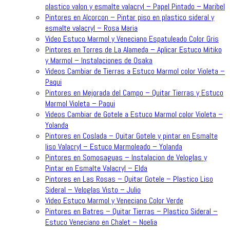
plastico valon y esmalte valacryl – Papel Pintado – Maribel
Pintores en Alcorcon – Pintar piso en plastico sideral y
esmalte valacryl – Rosa Maria
Video Estuco Marmol y Veneciano Espatuleado Color Gris
Pintores en Torres de La Alameda – Aplicar Estuco Mitiko
y Marmol – Instalaciones de Osaka
Videos Cambiar de Tierras a Estuco Marmol color Violeta –
Paqui
Pintores en Mejorada del Campo – Quitar Tierras y Estuco
Marmol Violeta – Paqui
Videos Cambiar de Gotele a Estuco Marmol color Violeta –
Yolanda
Pintores en Coslada – Quitar Gotele y pintar en Esmalte
liso Valacryl – Estuco Marmoleado – Yolanda
Pintores en Somosaguas – Instalacion de Veloglas y
Pintar en Esmalte Valacryl – Elda
Pintores en Las Rosas – Quitar Gotele – Plastico Liso
Sideral – Veloglas Visto – Julio
Video Estuco Marmol y Veneciano Color Verde
Pintores en Batres – Quitar Tierras – Plastico Sideral –
Estuco Veneciano en Chalet – Noelia