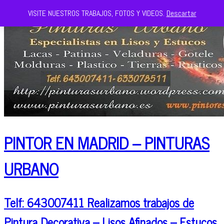
VISITE NUESTROS TRABAJOS, FOTOS Y VIDEOS.
Descartar
PINTOR EN MADRID – PINTURAS
URBANO
Telf: 643007411 Realizamos trabajos de
Pintura Decorativa – Lisos Afinados – Estucos