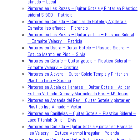
afinado – Local
Pintores en Las Rozas – Quitar Gotele y Pintar en Plástico
sideral S-500 – Patricia
Pintores en Coslada – Cambiar de Gotele y Arpillera a
Esmalte liso afinado – Florencio
Pintores en Las Rozas – Quitar gotele – Plastico Sideral
– Esmalte Valacryl – Patricia
Pintores en Usera – Quitar Gotele – Plastico Sideral –
Estuco Marmol en Piso – Silvia
Pintores en Getafe – Quitar gotele – Plastico Sideral –
Esmalte Valacryl – Cristina
Pintores en Alovera – Quitar Golele Temple y Pintar en
Plastico Liso – Susana
Pintores en Alcala de Henares – Quitar Gotele – Aplicar
Estuco Veteado Crema y Marmoleado Gris – Mª Jesus
Pintores en Arganda del Rey – Quitar Gotele y pintar en
Plastico liso Afinado – Victor
Pintores en Canillejas – Quitar Gotele – Plastico Sideral –
Laca Titanlak Brillo – Elvis
Pintores en Coslada – Quitar Gotele y pintar en Esmalte
liso Valacryl – Estuco Marmol Irregular – Yolanda
Pintores en Coslada – Quitar Gotele y pintar en Esmalte