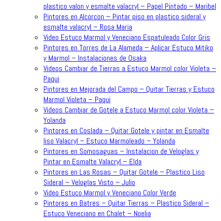
plastico valon y esmalte valacryl – Papel Pintado – Maribel
Pintores en Alcorcon – Pintar piso en plastico sideral y
esmalte valacryl – Rosa Maria
Video Estuco Marmol y Veneciano Espatuleado Color Gris
Pintores en Torres de La Alameda – Aplicar Estuco Mitiko
y Marmol – Instalaciones de Osaka
Videos Cambiar de Tierras a Estuco Marmol color Violeta –
Paqui
Pintores en Mejorada del Campo – Quitar Tierras y Estuco
Marmol Violeta – Paqui
Videos Cambiar de Gotele a Estuco Marmol color Violeta –
Yolanda
Pintores en Coslada – Quitar Gotele y pintar en Esmalte
liso Valacryl – Estuco Marmoleado – Yolanda
Pintores en Somosaguas – Instalacion de Veloglas y
Pintar en Esmalte Valacryl – Elda
Pintores en Las Rosas – Quitar Gotele – Plastico Liso
Sideral – Veloglas Visto – Julio
Video Estuco Marmol y Veneciano Color Verde
Pintores en Batres – Quitar Tierras – Plastico Sideral –
Estuco Veneciano en Chalet – Noelia