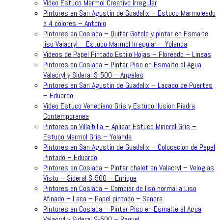
Video Estuco Marmol Creativo Irregular
Pintores en San Agustin de Guadalix – Estuco Marmoleado
a 4 colores – Antonio
Pintores en Coslada – Quitar Gotele y pintar en Esmalte
liso Valacryl – Estuco Marmol Irregular – Yolanda
Videos de Papel Pintado Estilo Hojas – Floreado – Lineas
Pintores en Coslada – Pintar Piso en Esmalte al Agua
Valacryl y Sideral S-500 – Angeles
Pintores en San Agustin de Guadalix – Lacado de Puertas
– Eduardo
Video Estuco Veneciano Gris y Estuco Ilusion Piedra
Contemporanea
Pintores en Villalbilla – Aplicar Estuco Mineral Gris –
Estuco Marmol Gris – Yolanda
Pintores en San Agustin de Guadalix – Colocacion de Papel
Pintado – Eduardo
Pintores en Coslada – Pintar chalet en Valacryl – Veloglas
Visto – Sideral S-500 – Enrique
Pintores en Coslada – Cambiar de liso normal a Liso
Afinado – Laca – Papel pintado – Sandra
Pintores en Coslada – Pintar Piso en Esmalte al Agua
Valacryl y Sideral S-500 – Raquel