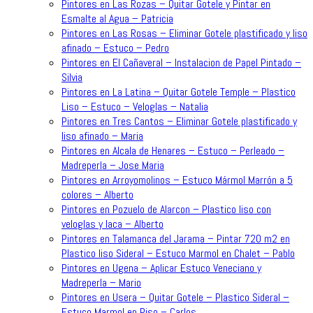
Pintores en Las Rozas – Quitar Gotele y Pintar en
Esmalte al Agua – Patricia
Pintores en Las Rosas – Eliminar Gotele plastificado y liso
afinado – Estuco – Pedro
Pintores en El Cañaveral – Instalacion de Papel Pintado –
Silvia
Pintores en La Latina – Quitar Gotele Temple – Plastico
Liso – Estuco – Veloglas – Natalia
Pintores en Tres Cantos – Eliminar Gotele plastificado y
liso afinado – Maria
Pintores en Alcala de Henares – Estuco – Perleado –
Madreperla – Jose Maria
Pintores en Arroyomolinos – Estuco Mármol Marrón a 5
colores – Alberto
Pintores en Pozuelo de Alarcon – Plastico liso con
veloglas y laca – Alberto
Pintores en Talamanca del Jarama – Pintar 720 m2 en
Plastico liso Sideral – Estuco Marmol en Chalet – Pablo
Pintores en Ugena – Aplicar Estuco Veneciano y
Madreperla – Mario
Pintores en Usera – Quitar Gotele – Plastico Sideral –
Estuco Marmol en Piso – Carlos