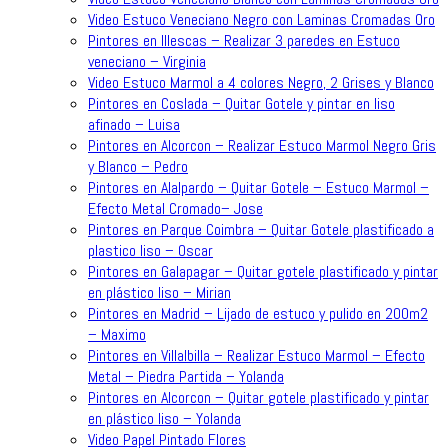
Video Estuco Veneciano Negro con Laminas Cromadas Oro
Pintores en Illescas – Realizar 3 paredes en Estuco
veneciano – Virginia
Video Estuco Marmol a 4 colores Negro, 2 Grises y Blanco
Pintores en Coslada – Quitar Gotele y pintar en liso
afinado – Luisa
Pintores en Alcorcon – Realizar Estuco Marmol Negro Gris
y Blanco – Pedro
Pintores en Alalpardo – Quitar Gotele – Estuco Marmol –
Efecto Metal Cromado– Jose
Pintores en Parque Coimbra – Quitar Gotele plastificado a
plastico liso – Oscar
Pintores en Galapagar – Quitar gotele plastificado y pintar
en plástico liso – Mirian
Pintores en Madrid – Lijado de estuco y pulido en 200m2
– Maximo
Pintores en Villalbilla – Realizar Estuco Marmol – Efecto
Metal – Piedra Partida – Yolanda
Pintores en Alcorcon – Quitar gotele plastificado y pintar
en plástico liso – Yolanda
Video Papel Pintado Flores