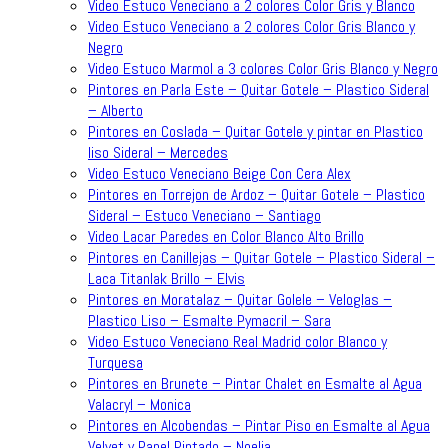
Video Estuco Veneciano a 2 colores Color Gris y Blanco
Video Estuco Veneciano a 2 colores Color Gris Blanco y
Negro
Video Estuco Marmol a 3 colores Color Gris Blanco y Negro
Pintores en Parla Este – Quitar Gotele – Plastico Sideral
– Alberto
Pintores en Coslada – Quitar Gotele y pintar en Plastico
liso Sideral – Mercedes
Video Estuco Veneciano Beige Con Cera Alex
Pintores en Torrejon de Ardoz – Quitar Gotele – Plastico
Sideral – Estuco Veneciano – Santiago
Video Lacar Paredes en Color Blanco Alto Brillo
Pintores en Canillejas – Quitar Gotele – Plastico Sideral –
Laca Titanlak Brillo – Elvis
Pintores en Moratalaz – Quitar Golele – Veloglas –
Plastico Liso – Esmalte Pymacril – Sara
Video Estuco Veneciano Real Madrid color Blanco y
Turquesa
Pintores en Brunete – Pintar Chalet en Esmalte al Agua
Valacryl – Monica
Pintores en Alcobendas – Pintar Piso en Esmalte al Agua
Velvet y Papel Pintado – Noelia