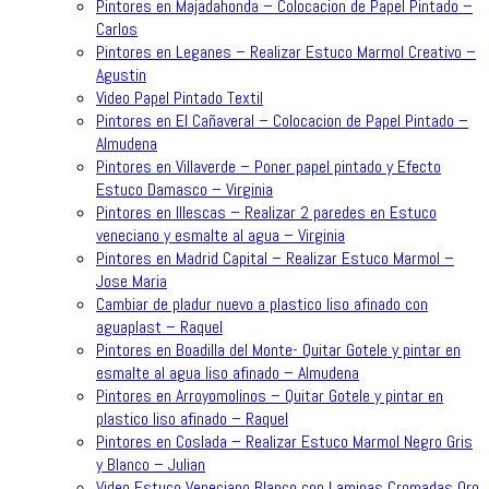
Pintores en Majadahonda – Colocacion de Papel Pintado –
Carlos
Pintores en Leganes – Realizar Estuco Marmol Creativo –
Agustin
Video Papel Pintado Textil
Pintores en El Cañaveral – Colocacion de Papel Pintado –
Almudena
Pintores en Villaverde – Poner papel pintado y Efecto
Estuco Damasco – Virginia
Pintores en Illescas – Realizar 2 paredes en Estuco
veneciano y esmalte al agua – Virginia
Pintores en Madrid Capital – Realizar Estuco Marmol –
Jose Maria
Cambiar de pladur nuevo a plastico liso afinado con
aguaplast – Raquel
Pintores en Boadilla del Monte- Quitar Gotele y pintar en
esmalte al agua liso afinado – Almudena
Pintores en Arroyomolinos – Quitar Gotele y pintar en
plastico liso afinado – Raquel
Pintores en Coslada – Realizar Estuco Marmol Negro Gris
y Blanco – Julian
Video Estuco Veneciano Blanco con Laminas Cromadas Oro