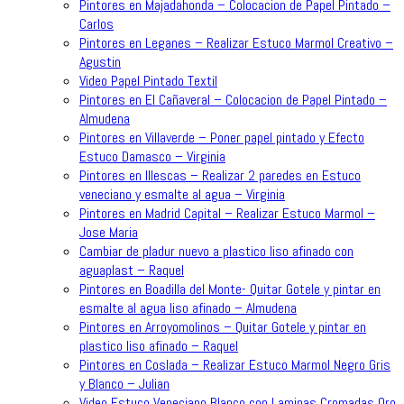
Pintores en Majadahonda – Colocacion de Papel Pintado –
Carlos
Pintores en Leganes – Realizar Estuco Marmol Creativo –
Agustin
Video Papel Pintado Textil
Pintores en El Cañaveral – Colocacion de Papel Pintado –
Almudena
Pintores en Villaverde – Poner papel pintado y Efecto
Estuco Damasco – Virginia
Pintores en Illescas – Realizar 2 paredes en Estuco
veneciano y esmalte al agua – Virginia
Pintores en Madrid Capital – Realizar Estuco Marmol –
Jose Maria
Cambiar de pladur nuevo a plastico liso afinado con
aguaplast – Raquel
Pintores en Boadilla del Monte- Quitar Gotele y pintar en
esmalte al agua liso afinado – Almudena
Pintores en Arroyomolinos – Quitar Gotele y pintar en
plastico liso afinado – Raquel
Pintores en Coslada – Realizar Estuco Marmol Negro Gris
y Blanco – Julian
Video Estuco Veneciano Blanco con Laminas Cromadas Oro