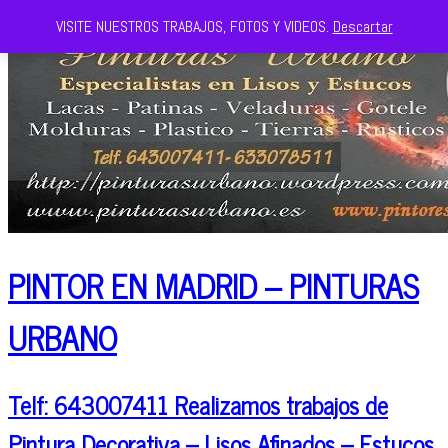
VISITE NUESTROS TRABAJOS, FOTOS Y VIDEOS.
Descartar
PINTOR EN MADRID – PINTURAS
URBANO
Telf: 643007411 Realizamos trabajos de
Pintura Decorativa – Lisos Afinados – Estucos