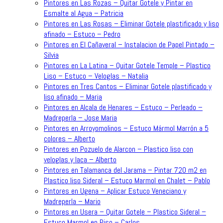
Pintores en Las Rozas – Quitar Gotele y Pintar en
Esmalte al Agua – Patricia
Pintores en Las Rosas – Eliminar Gotele plastificado y liso
afinado – Estuco – Pedro
Pintores en El Cañaveral – Instalacion de Papel Pintado –
Silvia
Pintores en La Latina – Quitar Gotele Temple – Plastico
Liso – Estuco – Veloglas – Natalia
Pintores en Tres Cantos – Eliminar Gotele plastificado y
liso afinado – Maria
Pintores en Alcala de Henares – Estuco – Perleado –
Madreperla – Jose Maria
Pintores en Arroyomolinos – Estuco Mármol Marrón a 5
colores – Alberto
Pintores en Pozuelo de Alarcon – Plastico liso con
veloglas y laca – Alberto
Pintores en Talamanca del Jarama – Pintar 720 m2 en
Plastico liso Sideral – Estuco Marmol en Chalet – Pablo
Pintores en Ugena – Aplicar Estuco Veneciano y
Madreperla – Mario
Pintores en Usera – Quitar Gotele – Plastico Sideral –
Estuco Marmol en Piso – Carlos