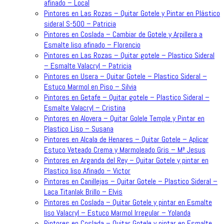
afinado – Local
Pintores en Las Rozas – Quitar Gotele y Pintar en Plástico
sideral S-500 – Patricia
Pintores en Coslada – Cambiar de Gotele y Arpillera a
Esmalte liso afinado – Florencio
Pintores en Las Rozas – Quitar gotele – Plastico Sideral
– Esmalte Valacryl – Patricia
Pintores en Usera – Quitar Gotele – Plastico Sideral –
Estuco Marmol en Piso – Silvia
Pintores en Getafe – Quitar gotele – Plastico Sideral –
Esmalte Valacryl – Cristina
Pintores en Alovera – Quitar Golele Temple y Pintar en
Plastico Liso – Susana
Pintores en Alcala de Henares – Quitar Gotele – Aplicar
Estuco Veteado Crema y Marmoleado Gris – Mª Jesus
Pintores en Arganda del Rey – Quitar Gotele y pintar en
Plastico liso Afinado – Victor
Pintores en Canillejas – Quitar Gotele – Plastico Sideral –
Laca Titanlak Brillo – Elvis
Pintores en Coslada – Quitar Gotele y pintar en Esmalte
liso Valacryl – Estuco Marmol Irregular – Yolanda
Pintores en Coslada – Quitar Gotele y pintar en Esmalte