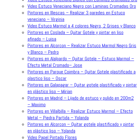
Video Estuco Veneciano Negro con Laminas Cromadas Oro
Pintores en Illescas – Realizar 3 paredes en Estuco
veneciano – Virginia
Video Estuco Marmol a 4 colores Negro, 2 Grises y Blanco
Pintores en Coslada – Quitar Gotele y pintar en liso
afinado – Luisa
Pintores en Alcorcon – Realizar Estuco Marmol Negro Gris
y Blanco – Pedro
Pintores en Alalpardo – Quitar Gotele – Estuco Marmol –
Efecto Metal Cromado– Jose
Pintores en Parque Coimbra – Quitar Gotele plastificado a
plastico liso – Oscar
Pintores en Galapagar – Quitar gotele plastificado y pintar
en plástico liso – Mirian
Pintores en Madrid – Lijado de estuco y pulido en 200m2
– Maximo
Pintores en Villalbilla – Realizar Estuco Marmol – Efecto
Metal – Piedra Partida – Yolanda
Pintores en Alcorcon – Quitar gotele plastificado y pintar
en plástico liso – Yolanda
Video Papel Pintado Flores