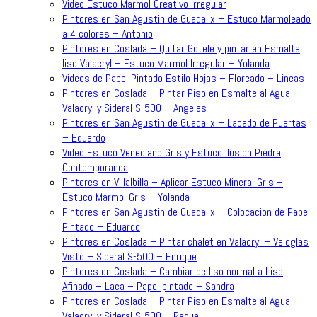
Video Estuco Marmol Creativo Irregular
Pintores en San Agustin de Guadalix – Estuco Marmoleado
a 4 colores – Antonio
Pintores en Coslada – Quitar Gotele y pintar en Esmalte
liso Valacryl – Estuco Marmol Irregular – Yolanda
Videos de Papel Pintado Estilo Hojas – Floreado – Lineas
Pintores en Coslada – Pintar Piso en Esmalte al Agua
Valacryl y Sideral S-500 – Angeles
Pintores en San Agustin de Guadalix – Lacado de Puertas
– Eduardo
Video Estuco Veneciano Gris y Estuco Ilusion Piedra
Contemporanea
Pintores en Villalbilla – Aplicar Estuco Mineral Gris –
Estuco Marmol Gris – Yolanda
Pintores en San Agustin de Guadalix – Colocacion de Papel
Pintado – Eduardo
Pintores en Coslada – Pintar chalet en Valacryl – Veloglas
Visto – Sideral S-500 – Enrique
Pintores en Coslada – Cambiar de liso normal a Liso
Afinado – Laca – Papel pintado – Sandra
Pintores en Coslada – Pintar Piso en Esmalte al Agua
Valacryl y Sideral S-500 – Raquel