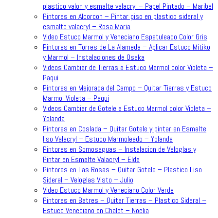
plastico valon y esmalte valacryl – Papel Pintado – Maribel
Pintores en Alcorcon – Pintar piso en plastico sideral y
esmalte valacryl – Rosa Maria
Video Estuco Marmol y Veneciano Espatuleado Color Gris
Pintores en Torres de La Alameda – Aplicar Estuco Mitiko
y Marmol – Instalaciones de Osaka
Videos Cambiar de Tierras a Estuco Marmol color Violeta –
Paqui
Pintores en Mejorada del Campo – Quitar Tierras y Estuco
Marmol Violeta – Paqui
Videos Cambiar de Gotele a Estuco Marmol color Violeta –
Yolanda
Pintores en Coslada – Quitar Gotele y pintar en Esmalte
liso Valacryl – Estuco Marmoleado – Yolanda
Pintores en Somosaguas – Instalacion de Veloglas y
Pintar en Esmalte Valacryl – Elda
Pintores en Las Rosas – Quitar Gotele – Plastico Liso
Sideral – Veloglas Visto – Julio
Video Estuco Marmol y Veneciano Color Verde
Pintores en Batres – Quitar Tierras – Plastico Sideral –
Estuco Veneciano en Chalet – Noelia