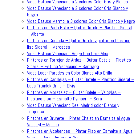
Video Estuco Veneciano a 2 colores Color Gris y Blanco
Video Estuco Veneciano a 2 colores Color Gris Blanco y
Negro
Video Estuco Marmol a 3 colores Color Gris Blanco y Negro
Pintores en Parla Este – Quitar Gotele – Plastico Sideral
– Alberto
Pintores en Coslada – Quitar Gotele y pintar en Plastico
liso Sideral – Mercedes
Video Estuco Veneciano Beige Con Cera Alex
Pintores en Torrejon de Ardoz – Quitar Gotele – Plastico
Sideral – Estuco Veneciano – Santiago
Video Lacar Paredes en Color Blanco Alto Brillo
Pintores en Canillejas – Quitar Gotele – Plastico Sideral –
Laca Titanlak Brillo – Elvis
Pintores en Moratalaz – Quitar Golele – Veloglas –
Plastico Liso – Esmalte Pymacril – Sara
Video Estuco Veneciano Real Madrid color Blanco y
Turquesa
Pintores en Brunete – Pintar Chalet en Esmalte al Agua
Valacryl – Monica
Pintores en Alcobendas – Pintar Piso en Esmalte al Agua
Velvet y Papel Pintado – Noelia