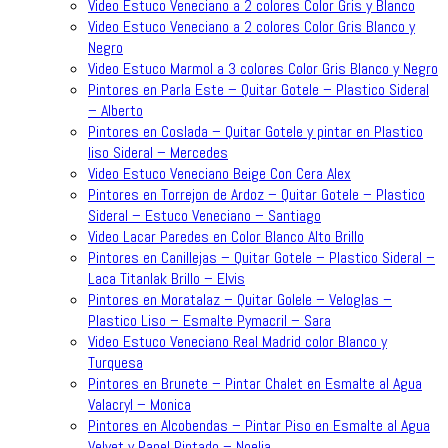
Video Estuco Veneciano a 2 colores Color Gris y Blanco
Video Estuco Veneciano a 2 colores Color Gris Blanco y
Negro
Video Estuco Marmol a 3 colores Color Gris Blanco y Negro
Pintores en Parla Este – Quitar Gotele – Plastico Sideral
– Alberto
Pintores en Coslada – Quitar Gotele y pintar en Plastico
liso Sideral – Mercedes
Video Estuco Veneciano Beige Con Cera Alex
Pintores en Torrejon de Ardoz – Quitar Gotele – Plastico
Sideral – Estuco Veneciano – Santiago
Video Lacar Paredes en Color Blanco Alto Brillo
Pintores en Canillejas – Quitar Gotele – Plastico Sideral –
Laca Titanlak Brillo – Elvis
Pintores en Moratalaz – Quitar Golele – Veloglas –
Plastico Liso – Esmalte Pymacril – Sara
Video Estuco Veneciano Real Madrid color Blanco y
Turquesa
Pintores en Brunete – Pintar Chalet en Esmalte al Agua
Valacryl – Monica
Pintores en Alcobendas – Pintar Piso en Esmalte al Agua
Velvet y Papel Pintado – Noelia