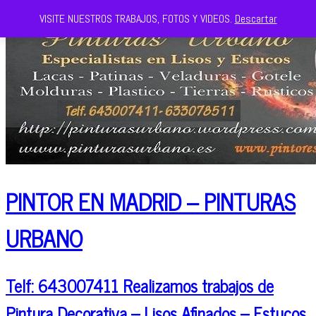
VISITE NUESTROS TRABAJOS, FOTOS Y VIDEOS.
Descartar
PINTOR EN MADRID – PINTURAS
URBANO
Telf: 643007411 Realizamos trabajos de
Pintura Decorativa – Lisos Afinados – Estucos