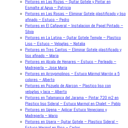
Pintores en Las Rozas – Quitar Gotele y Pintar en
Esmalte al Agua – Patricia
Pintores en Las Rosas – Eliminar Gotele plastificado y liso
afinado – Estuco – Pedro
Pintores en El Cañaveral – Instalacion de Papel Pintado –
Silvia
Pintores en La Latina – Quitar Gotele Temple – Plastico
Liso – Estuco – Veloglas – Natalia
Pintores en Tres Cantos – Eliminar Gotele plastificado y
liso afinado – Maria
Pintores en Alcala de Henares – Estuco – Perleado –
Madreperla – Jose Maria
Pintores en Arroyomolinos – Estuco Mármol Marrón a 5
colores – Alberto
Pintores en Pozuelo de Alarcon – Plastico liso con
veloglas y laca – Alberto
Pintores en Talamanca del Jarama – Pintar 720 m2 en
Plastico liso Sideral – Estuco Marmol en Chalet – Pablo
Pintores en Ugena – Aplicar Estuco Veneciano y
Madreperla – Mario
Pintores en Usera – Quitar Gotele – Plastico Sideral –
Estuco Marmol en Piso – Carlos