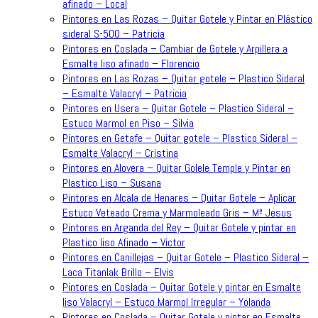
afinado – Local
Pintores en Las Rozas – Quitar Gotele y Pintar en Plástico
sideral S-500 – Patricia
Pintores en Coslada – Cambiar de Gotele y Arpillera a
Esmalte liso afinado – Florencio
Pintores en Las Rozas – Quitar gotele – Plastico Sideral
– Esmalte Valacryl – Patricia
Pintores en Usera – Quitar Gotele – Plastico Sideral –
Estuco Marmol en Piso – Silvia
Pintores en Getafe – Quitar gotele – Plastico Sideral –
Esmalte Valacryl – Cristina
Pintores en Alovera – Quitar Golele Temple y Pintar en
Plastico Liso – Susana
Pintores en Alcala de Henares – Quitar Gotele – Aplicar
Estuco Veteado Crema y Marmoleado Gris – Mª Jesus
Pintores en Arganda del Rey – Quitar Gotele y pintar en
Plastico liso Afinado – Victor
Pintores en Canillejas – Quitar Gotele – Plastico Sideral –
Laca Titanlak Brillo – Elvis
Pintores en Coslada – Quitar Gotele y pintar en Esmalte
liso Valacryl – Estuco Marmol Irregular – Yolanda
Pintores en Coslada – Quitar Gotele y pintar en Esmalte