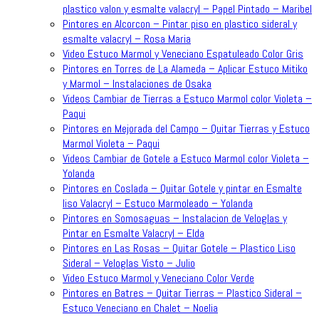
plastico valon y esmalte valacryl – Papel Pintado – Maribel
Pintores en Alcorcon – Pintar piso en plastico sideral y
esmalte valacryl – Rosa Maria
Video Estuco Marmol y Veneciano Espatuleado Color Gris
Pintores en Torres de La Alameda – Aplicar Estuco Mitiko
y Marmol – Instalaciones de Osaka
Videos Cambiar de Tierras a Estuco Marmol color Violeta –
Paqui
Pintores en Mejorada del Campo – Quitar Tierras y Estuco
Marmol Violeta – Paqui
Videos Cambiar de Gotele a Estuco Marmol color Violeta –
Yolanda
Pintores en Coslada – Quitar Gotele y pintar en Esmalte
liso Valacryl – Estuco Marmoleado – Yolanda
Pintores en Somosaguas – Instalacion de Veloglas y
Pintar en Esmalte Valacryl – Elda
Pintores en Las Rosas – Quitar Gotele – Plastico Liso
Sideral – Veloglas Visto – Julio
Video Estuco Marmol y Veneciano Color Verde
Pintores en Batres – Quitar Tierras – Plastico Sideral –
Estuco Veneciano en Chalet – Noelia