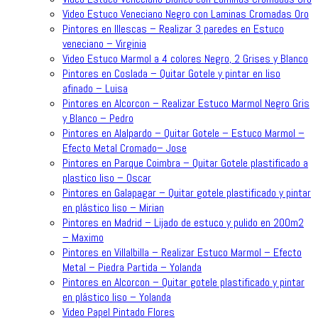
Video Estuco Veneciano Negro con Laminas Cromadas Oro
Pintores en Illescas – Realizar 3 paredes en Estuco
veneciano – Virginia
Video Estuco Marmol a 4 colores Negro, 2 Grises y Blanco
Pintores en Coslada – Quitar Gotele y pintar en liso
afinado – Luisa
Pintores en Alcorcon – Realizar Estuco Marmol Negro Gris
y Blanco – Pedro
Pintores en Alalpardo – Quitar Gotele – Estuco Marmol –
Efecto Metal Cromado– Jose
Pintores en Parque Coimbra – Quitar Gotele plastificado a
plastico liso – Oscar
Pintores en Galapagar – Quitar gotele plastificado y pintar
en plástico liso – Mirian
Pintores en Madrid – Lijado de estuco y pulido en 200m2
– Maximo
Pintores en Villalbilla – Realizar Estuco Marmol – Efecto
Metal – Piedra Partida – Yolanda
Pintores en Alcorcon – Quitar gotele plastificado y pintar
en plástico liso – Yolanda
Video Papel Pintado Flores