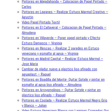
Pintores en Majadahonda – Colocacion de Papel Pintado –
Carlos
Pintores en Leganes – Realizar Estuco Marmol Creativo –
Agustin
Video Papel Pintado Textil
Pintores en El Cañaveral – Colocacion de Papel Pintado –
Almudena
Pintores en Villaverde – Poner papel pintado y Efecto
Estuco Damasco – Virginia
Pintores en Illescas – Realizar 2 paredes en Estuco
veneciano y esmalte al agua – Virginia
Pintores en Madrid Capital – Realizar Estuco Marmol –
Jose Maria
Cambiar de pladur nuevo a plastico liso afinado con
aguaplast – Raquel
Pintores en Boadilla del Monte- Quitar Gotele y pintar en
esmalte al agua liso afinado – Almudena
Pintores en Arroyomolinos – Quitar Gotele y pintar en
plastico liso afinado – Raquel
Pintores en Coslada – Realizar Estuco Marmol Negro Gris
y Blanco – Julian
Video Estuco Veneciano Blanco con Laminas Cromadas Oro