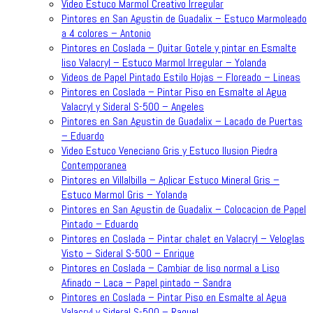
Video Estuco Marmol Creativo Irregular
Pintores en San Agustin de Guadalix – Estuco Marmoleado
a 4 colores – Antonio
Pintores en Coslada – Quitar Gotele y pintar en Esmalte
liso Valacryl – Estuco Marmol Irregular – Yolanda
Videos de Papel Pintado Estilo Hojas – Floreado – Lineas
Pintores en Coslada – Pintar Piso en Esmalte al Agua
Valacryl y Sideral S-500 – Angeles
Pintores en San Agustin de Guadalix – Lacado de Puertas
– Eduardo
Video Estuco Veneciano Gris y Estuco Ilusion Piedra
Contemporanea
Pintores en Villalbilla – Aplicar Estuco Mineral Gris –
Estuco Marmol Gris – Yolanda
Pintores en San Agustin de Guadalix – Colocacion de Papel
Pintado – Eduardo
Pintores en Coslada – Pintar chalet en Valacryl – Veloglas
Visto – Sideral S-500 – Enrique
Pintores en Coslada – Cambiar de liso normal a Liso
Afinado – Laca – Papel pintado – Sandra
Pintores en Coslada – Pintar Piso en Esmalte al Agua
Valacryl y Sideral S-500 – Raquel