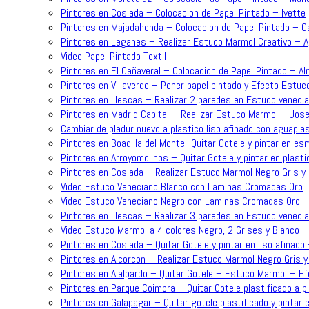
Pintores en Coslada – Colocacion de Papel Pintado – Ivette
Pintores en Majadahonda – Colocacion de Papel Pintado – C
Pintores en Leganes – Realizar Estuco Marmol Creativo – 
Video Papel Pintado Textil
Pintores en El Cañaveral – Colocacion de Papel Pintado – A
Pintores en Villaverde – Poner papel pintado y Efecto Estuc
Pintores en Illescas – Realizar 2 paredes en Estuco venecia
Pintores en Madrid Capital – Realizar Estuco Marmol – Jose
Cambiar de pladur nuevo a plastico liso afinado con aguapla
Pintores en Boadilla del Monte- Quitar Gotele y pintar en es
Pintores en Arroyomolinos – Quitar Gotele y pintar en plasti
Pintores en Coslada – Realizar Estuco Marmol Negro Gris y 
Video Estuco Veneciano Blanco con Laminas Cromadas Oro
Video Estuco Veneciano Negro con Laminas Cromadas Oro
Pintores en Illescas – Realizar 3 paredes en Estuco venecia
Video Estuco Marmol a 4 colores Negro, 2 Grises y Blanco
Pintores en Coslada – Quitar Gotele y pintar en liso afinado
Pintores en Alcorcon – Realizar Estuco Marmol Negro Gris y
Pintores en Alalpardo – Quitar Gotele – Estuco Marmol – 
Pintores en Parque Coimbra – Quitar Gotele plastificado a p
Pintores en Galapagar – Quitar gotele plastificado y pintar e