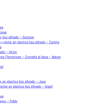
ose
rique
r liso afinado – Gustavo
 y pintar en plastico liso afinado – Carlota
a
ado – Victor
rras Florentinas – Esmalte al Agua – Marga
gel
r en plastico liso afinado – Jose
intar en plastico liso afinado – Angel
via
ejos – Pablo