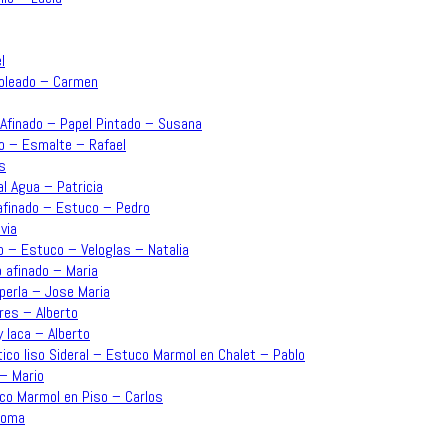
l
moleado – Carmen
o Afinado – Papel Pintado – Susana
ado – Esmalte – Rafael
s
l Agua – Patricia
 afinado – Estuco – Pedro
via
o – Estuco – Veloglas – Natalia
o afinado – Maria
perla – Jose Maria
res – Alberto
y laca – Alberto
ico liso Sideral – Estuco Marmol en Chalet – Pablo
 – Mario
uco Marmol en Piso – Carlos
aloma