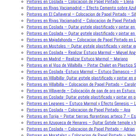
Pintores en Coslada – Colocacion de Papel Pintado – Elena
Pintores en Rivas Vaciamadrid – Efecto Cemento sobre Azu
Pintores en El Cañaveral – Colocacion de Papel Pintado – Sil
Pintores en Rivas Vaciamadrid – Colocacion de Papel Pintad
Pintores en Coslada – Quitar gotele plastificado y pintar en 
Pintores en Coslada – Quitar gotele plastificado y pintar en 
Pintores en Majadahonda – Colocacion de Papel Pintado en L
Pintores en Mostoles – Quitar gotele plastificado y pintar e
Pintores en Coslada – Realizar Estuco Marmol – Miguel Ang
Pintores en Madrid – Realizar Estuco Marmol – Mariano
Pintores en el Viso de Villalbilla – Pintar Chalet en Plastic
Pintores en Coslada -Estuco Marmol – Estuco Damasco – P
Pintores en Villalbilla- Quitar gotele plastificado y pintar en 
Pintores en Villalbilla – Colocacion de Papel Pintado – Caroli
Pintores en Villaverde – Colocación de pan de oro en Estuc
Pintores en Coslada- Quitar gotele plastificado y pintar en 
Pintores en Leganes – Estuco Marmol y Efecto Genesis – L
Pintores en Coslada – Colocacion de Papel Pintado – Ana
Pintores en Torija – Pintar tierras florentinas arteco 7 – E
Pintores en Azuqueca de Henares – Quitar Gotele temple y h
Pintores en Coslada – Colocacion de Papel Pintado – Adrian
Pintores en Moratalaz – Colocacion de Papel Pintado – Man