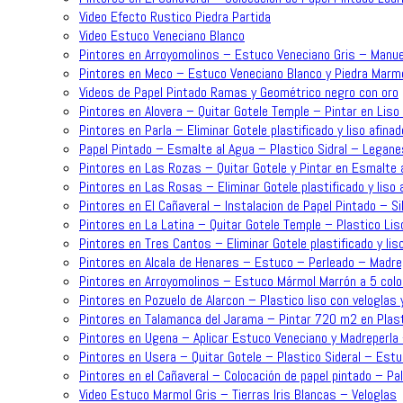
Video Efecto Rustico Piedra Partida
Video Estuco Veneciano Blanco
Pintores en Arroyomolinos – Estuco Veneciano Gris – Manue
Pintores en Meco – Estuco Veneciano Blanco y Piedra Mar
Videos de Papel Pintado Ramas y Geométrico negro con oro
Pintores en Alovera – Quitar Gotele Temple – Pintar en Lis
Pintores en Parla – Eliminar Gotele plastificado y liso afin
Papel Pintado – Esmalte al Agua – Plastico Sidral – Legane
Pintores en Las Rozas – Quitar Gotele y Pintar en Esmalte a
Pintores en Las Rosas – Eliminar Gotele plastificado y liso
Pintores en El Cañaveral – Instalacion de Papel Pintado – Sil
Pintores en La Latina – Quitar Gotele Temple – Plastico Lis
Pintores en Tres Cantos – Eliminar Gotele plastificado y lis
Pintores en Alcala de Henares – Estuco – Perleado – Madre
Pintores en Arroyomolinos – Estuco Mármol Marrón a 5 colo
Pintores en Pozuelo de Alarcon – Plastico liso con veloglas 
Pintores en Talamanca del Jarama – Pintar 720 m2 en Plast
Pintores en Ugena – Aplicar Estuco Veneciano y Madreperla
Pintores en Usera – Quitar Gotele – Plastico Sideral – Est
Pintores en el Cañaveral – Colocación de papel pintado – P
Video Estuco Marmol Gris – Tierras Iris Blancas – Veloglas