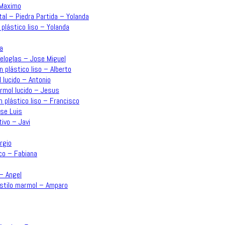
 Maximo
tal – Piedra Partida – Yolanda
 plástico liso – Yolanda
a
Veloglas – Jose Miguel
n plástico liso – Alberto
 lucido – Antonio
ármol lucido – Jesus
n plástico liso – Francisco
ose Luis
ivo – Javi
rgio
co – Fabiana
 – Angel
estilo marmol – Amparo