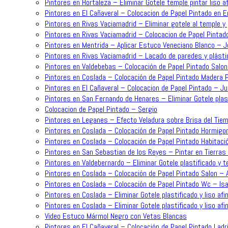
Pintores en Hortaleza – Eliminar Gotele temple pintar liso 
Pintores en El Cañaveral – Colocacion de Papel Pintado en 
Pintores en Rivas Vaciamadrid – Eliminar gotele al temple y 
Pintores en Rivas Vaciamadrid – Colocacion de Papel Pintad
Pintores en Mentrida – Aplicar Estuco Veneciano Blanco – 
Pintores en Rivas Vaciamadrid – Lacado de paredes y plásti
Pintores en Valdebebas – Colocación de Papel Pintado Salo
Pintores en Coslada – Colocación de Papel Pintado Madera P
Pintores en El Cañaveral – Colocacion de Papel Pintado – J
Pintores en San Fernando de Henares – Eliminar Gotele plast
Colocacion de Papel Pintado – Sergio
Pintores en Leganes – Efecto Veladura sobre Brisa del Tiem
Pintores en Coslada – Colocación de Papel Pintado Hormigo
Pintores en Coslada – Colocación de Papel Pintado Habitaci
Pintores en San Sebastian de los Reyes – Pintar en Tierras 
Pintores en Valdebernardo – Eliminar Gotele plastificado y t
Pintores en Coslada – Colocación de Papel Pintado Salon – 
Pintores en Coslada – Colocación de Papel Pintado Wc – Is
Pintores en Coslada – Eliminar Gotele plastificado y liso af
Pintores en Coslada – Eliminar Gotele plastificado y liso afi
Video Estuco Mármol Negro con Vetas Blancas
Pintores en El Cañaveral – Colocación de Papel Pintado Ladri