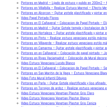
Pintores en Madrid – Lijado de estuco y pulido en 200m2 –
Pintores en Villalbilla – Realizar Estuco Marmol – Efecto Me
Pintores en Alcorcon – Quitar gotele plastificado y pintar en
Video Papel Pintado Flores
Pintores en El Cañaveral – Colocacion de Papel Pintado – Eli
Pintores en Madrid – Quitar Gotele temple y Instalacion de 
Pintores en Hortaleza – Quitar gotele plastificado y pintar e
Pintores en Pinto – Realizar estuco veneciano estilo mármol
Pintores en Villaverde – Realizar estuco veneciano estilo m
Pintores en Camarma – Quitar gotele plastificado y pintar e
Pintores en en Cañaveral – Colocación de papel pintado – J
Pintores en Rivas Vaciamadrid – Colocación de Mural decorat
Video Estuco Veneciano Lucido Blanco
Pintores en El Cañaveral – Colocacion de Papel Pintado – Se
Pintores en San Maritin de la Vega – Estuco Veneciano Blan
Video Foto Mural Infantil Dibujos
Pintores en Parla – Quitar Gotele plastificado y liso afinado
Pintores en Torrejon de ardoz – Realizar estuco veneciano 
Video Estuco Veneciano Venetian Plaster Gris Claro
Video Estuco Veneciano Venetian Plaster Blanco
Video Estuco Veneciano Venetian Plaster Gris Ceniza