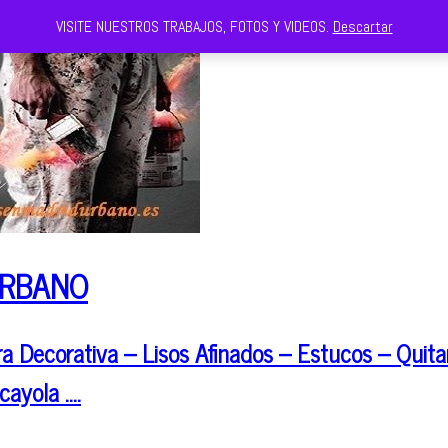
VISITE NUESTROS TRABAJOS, FOTOS Y VIDEOS.
Descartar
URBANO
 Decorativa – Lisos Afinados – Estucos – Quitar
cayola ….