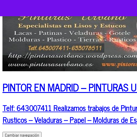
PINTOR EN MADRID – PINTURAS 
Telf: 643007411 Realizamos trabajos de Pintura
Rusticos – Veladuras – Papel – Molduras de Es
Cambiar navegación