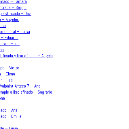
afinado – Tamara
Entrada – Sergio
plastificado – Javi
o – Angeles
Jose
co sideral – Luisa
n – Eduardo
asillo – Isa
uan
ificado y liso afinado – Angela
po – Victor
n – Elena
ón – Isa
Valpaint Arteco 7 – Ana
emple a liso afinado – Sagrario
Ana
a
inado – Ana
nado – Emilia
llo – Lucia