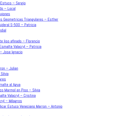
– Estuco – Sergio
do – Local
Aviones
mas Geometricas Triangulares – Esther
sideral S-500 – Patricia
dial
e liso afinado – Florencio
Esmalte Valacryl – Patricia
 – Jose Ignacio
rron – Julian
Silvia
ares
malte al Agua
co Marmol en Piso – Silvia
lte Valacryl – Cristina
ryl – Milagros
plicar Estuco Veneciano Marron – Antonio