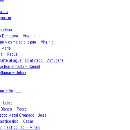
arlos
Agustin
lmudena
o Damasco – Virginia
no y esmalte al agua – Virginia
 Maria
st – Raquel
malte al agua liso afinado – Almudena
co liso afinado – Raquel
Blanco – Julian
no – Virginia
 – Luisa
 Blanco – Pedro
Efecto Metal Cromado– Jose
lastico liso – Oscar
n plástico liso – Mirian