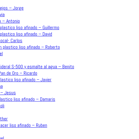
lejos – Jorge
via
o – Antonio
plastico liso afinado – Guillermo
plastico liso afinado – David
ocal- Carlos
n plastico liso afinado – Roberto
el
o Sideral S-500 y esmalte al agua – Benito
an de Oro – Ricardo
plastico liso afinado – Javier
na
o – Jesus
plastico liso afinado – Damaris
oli
sther
acer liso afinado – Ruben
uel