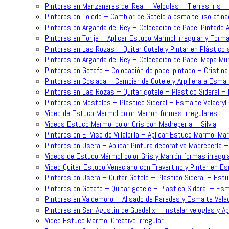
Pintores en Manzanares del Real – Veloglas – Tierras Iris 
Pintores en Toledo – Cambiar de Gotele a esmalte liso afina
Pintores en Arganda del Rey – Colocación de Papel Pintado 
Pintores en Torija – Aplicar Estuco Marmol Irregular y For
Pintores en Las Rozas – Quitar Gotele y Pintar en Plástico 
Pintores en Arganda del Rey – Colocación de Papel Mapa Mun
Pintores en Getafe – Colocación de papel pintado – Cristina
Pintores en Coslada – Cambiar de Gotele y Arpillera a Esmalt
Pintores en Las Rozas – Quitar gotele – Plastico Sideral – 
Pintores en Mostoles – Plastico Sideral – Esmalte Valacryl
Video de Estuco Marmol color Marron formas irregulares
Videos Estuco Marmol color Gris con Madreperla – Silvia
Pintores en El Viso de Villalbilla – Aplicar Estuco Marmol Ma
Pintores en Usera – Aplicar Pintura decorativa Madreperla – 
Videos de Estuco Mármol color Gris y Marrón formas irregul
Video Quitar Estuco Veneciano con Travertino y Pintar en Es
Pintores en Usera – Quitar Gotele – Plastico Sideral – Estu
Pintores en Getafe – Quitar gotele – Plastico Sideral – Esma
Pintores en Valdemoro – Alisado de Paredes y Esmalte Valac
Pintores en San Agustin de Guadalix – Instalar veloglas y A
Video Estuco Marmol Creativo Irregular