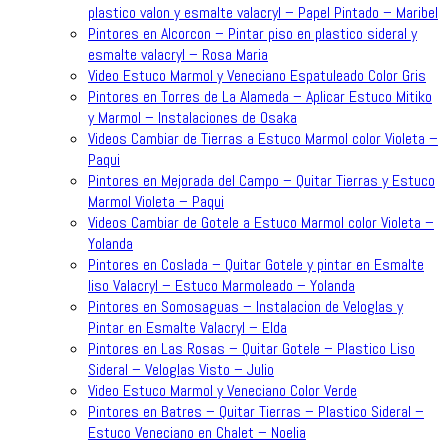
plastico valon y esmalte valacryl – Papel Pintado – Maribel
Pintores en Alcorcon – Pintar piso en plastico sideral y
esmalte valacryl – Rosa Maria
Video Estuco Marmol y Veneciano Espatuleado Color Gris
Pintores en Torres de La Alameda – Aplicar Estuco Mitiko
y Marmol – Instalaciones de Osaka
Videos Cambiar de Tierras a Estuco Marmol color Violeta –
Paqui
Pintores en Mejorada del Campo – Quitar Tierras y Estuco
Marmol Violeta – Paqui
Videos Cambiar de Gotele a Estuco Marmol color Violeta –
Yolanda
Pintores en Coslada – Quitar Gotele y pintar en Esmalte
liso Valacryl – Estuco Marmoleado – Yolanda
Pintores en Somosaguas – Instalacion de Veloglas y
Pintar en Esmalte Valacryl – Elda
Pintores en Las Rosas – Quitar Gotele – Plastico Liso
Sideral – Veloglas Visto – Julio
Video Estuco Marmol y Veneciano Color Verde
Pintores en Batres – Quitar Tierras – Plastico Sideral –
Estuco Veneciano en Chalet – Noelia