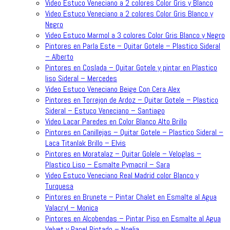
Video Estuco Veneciano a 2 colores Color Gris y Blanco
Video Estuco Veneciano a 2 colores Color Gris Blanco y
Negro
Video Estuco Marmol a 3 colores Color Gris Blanco y Negro
Pintores en Parla Este – Quitar Gotele – Plastico Sideral
– Alberto
Pintores en Coslada – Quitar Gotele y pintar en Plastico
liso Sideral – Mercedes
Video Estuco Veneciano Beige Con Cera Alex
Pintores en Torrejon de Ardoz – Quitar Gotele – Plastico
Sideral – Estuco Veneciano – Santiago
Video Lacar Paredes en Color Blanco Alto Brillo
Pintores en Canillejas – Quitar Gotele – Plastico Sideral –
Laca Titanlak Brillo – Elvis
Pintores en Moratalaz – Quitar Golele – Veloglas –
Plastico Liso – Esmalte Pymacril – Sara
Video Estuco Veneciano Real Madrid color Blanco y
Turquesa
Pintores en Brunete – Pintar Chalet en Esmalte al Agua
Valacryl – Monica
Pintores en Alcobendas – Pintar Piso en Esmalte al Agua
Velvet y Papel Pintado – Noelia