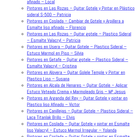
afinado – Local
Pintores en Las Rozas – Quitar Gotele y Pintar en Plástico
sideral S-500 – Patricia
Pintores en Coslada – Cambiar de Gotele y Arpillera a
Esmalte liso afinado – Florencio
Pintores en Las Rozas – Quitar gotele – Plastico Sideral
– Esmalte Valacryl – Patricia
Pintores en Usera – Quitar Gotele – Plastico Sideral –
Estuco Marmol en Piso – Silvia
Pintores en Getafe – Quitar gotele – Plastico Sideral –
Esmalte Valacryl – Cristina
Pintores en Alovera – Quitar Golele Temple y Pintar en
Plastico Liso – Susana
Pintores en Alcala de Henares – Quitar Gotele – Aplicar
Estuco Veteado Crema y Marmoleado Gris – Mª Jesus
Pintores en Arganda del Rey – Quitar Gotele y pintar en
Plastico liso Afinado – Victor
Pintores en Canillejas – Quitar Gotele – Plastico Sideral –
Laca Titanlak Brillo – Elvis
Pintores en Coslada – Quitar Gotele y pintar en Esmalte
liso Valacryl – Estuco Marmol Irregular – Yolanda
Pintores en Coslada – Quitar Gotele y pintar en Esmalte