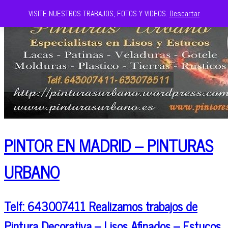
VISITE NUESTROS TRABAJOS, FOTOS Y VIDEOS.
Descartar
PINTOR EN MADRID – PINTURAS
URBANO
Telf: 643007411 Realizamos trabajos de
Pintura Decorativa – Lisos Afinados – Estucos