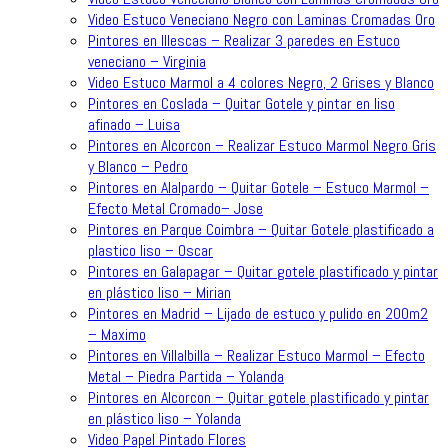
Video Estuco Veneciano Negro con Laminas Cromadas Oro
Pintores en Illescas – Realizar 3 paredes en Estuco
veneciano – Virginia
Video Estuco Marmol a 4 colores Negro, 2 Grises y Blanco
Pintores en Coslada – Quitar Gotele y pintar en liso
afinado – Luisa
Pintores en Alcorcon – Realizar Estuco Marmol Negro Gris
y Blanco – Pedro
Pintores en Alalpardo – Quitar Gotele – Estuco Marmol –
Efecto Metal Cromado– Jose
Pintores en Parque Coimbra – Quitar Gotele plastificado a
plastico liso – Oscar
Pintores en Galapagar – Quitar gotele plastificado y pintar
en plástico liso – Mirian
Pintores en Madrid – Lijado de estuco y pulido en 200m2
– Maximo
Pintores en Villalbilla – Realizar Estuco Marmol – Efecto
Metal – Piedra Partida – Yolanda
Pintores en Alcorcon – Quitar gotele plastificado y pintar
en plástico liso – Yolanda
Video Papel Pintado Flores