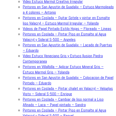
Video Estuco Marmol Creativo Irregular
Pintores en San Agustin de Guadalix – Estuco Marmoleado
a 4 colores – Antonio
Pintores en Coslada – Quitar Gotele y pintar en Esmalte
liso Valacryl – Estuco Marmol Irregular – Yolanda
Videos de Papel Pintado Estilo Hojas – Floreado – Lineas
Pintores en Coslada – Pintar Piso en Esmalte al Agua
Valacryl y Sideral S-500 – Angeles
Pintores en San Agustin de Guadalix – Lacado de Puertas
– Eduardo
Video Estuco Veneciano Gris y Estuco Ilusion Piedra
Contemporanea
Pintores en Villalbilla – Aplicar Estuco Mineral Gris –
Estuco Marmol Gris – Yolanda
Pintores en San Agustin de Guadalix – Colocacion de Papel
Pintado – Eduardo
Pintores en Coslada – Pintar chalet en Valacryl – Veloglas
Visto – Sideral S-500 – Enrique
Pintores en Coslada – Cambiar de liso normal a Liso
Afinado – Laca – Papel pintado – Sandra
Pintores en Coslada – Pintar Piso en Esmalte al Agua
Valacryl y Sideral S-500 – Raquel