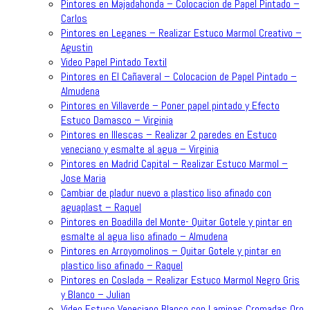
Pintores en Majadahonda – Colocacion de Papel Pintado –
Carlos
Pintores en Leganes – Realizar Estuco Marmol Creativo –
Agustin
Video Papel Pintado Textil
Pintores en El Cañaveral – Colocacion de Papel Pintado –
Almudena
Pintores en Villaverde – Poner papel pintado y Efecto
Estuco Damasco – Virginia
Pintores en Illescas – Realizar 2 paredes en Estuco
veneciano y esmalte al agua – Virginia
Pintores en Madrid Capital – Realizar Estuco Marmol –
Jose Maria
Cambiar de pladur nuevo a plastico liso afinado con
aguaplast – Raquel
Pintores en Boadilla del Monte- Quitar Gotele y pintar en
esmalte al agua liso afinado – Almudena
Pintores en Arroyomolinos – Quitar Gotele y pintar en
plastico liso afinado – Raquel
Pintores en Coslada – Realizar Estuco Marmol Negro Gris
y Blanco – Julian
Video Estuco Veneciano Blanco con Laminas Cromadas Oro