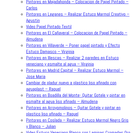
Pintores en Majadahonda – Colocacion de Papel Pintado –
Carlos
Pintores en Leganes – Realizar Estuco Marmol Creativo –
Agustin
Video Papel Pintado Textil
Pintores en El Cañaveral – Colocacion de Papel Pintado –
Almudena
Pintores en Villaverde – Poner papel pintado y Efecto
Estuco Damasco – Virginia
Pintores en Illescas – Realizar 2 paredes en Estuco
veneciano y esmalte al agua – Virginia
Pintores en Madrid Capital – Realizar Estuco Marmol –
Jose Maria
Cambiar de pladur nuevo a plastico liso afinado con
aguaplast – Raquel
Pintores en Boadilla del Monte- Quitar Gotele y pintar en
esmalte al agua liso afinado – Almudena
Pintores en Arroyomolinos – Quitar Gotele y pintar en
plastico liso afinado – Raquel
Pintores en Coslada – Realizar Estuco Marmol Negro Gris
y Blanco – Julian
Video Estuco Veneciano Blanco con Laminas Cromadas Oro