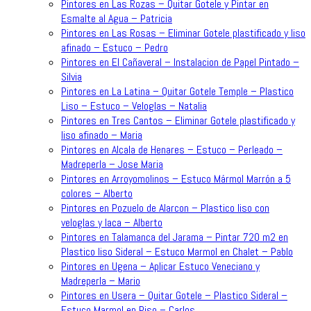
Pintores en Las Rozas – Quitar Gotele y Pintar en
Esmalte al Agua – Patricia
Pintores en Las Rosas – Eliminar Gotele plastificado y liso
afinado – Estuco – Pedro
Pintores en El Cañaveral – Instalacion de Papel Pintado –
Silvia
Pintores en La Latina – Quitar Gotele Temple – Plastico
Liso – Estuco – Veloglas – Natalia
Pintores en Tres Cantos – Eliminar Gotele plastificado y
liso afinado – Maria
Pintores en Alcala de Henares – Estuco – Perleado –
Madreperla – Jose Maria
Pintores en Arroyomolinos – Estuco Mármol Marrón a 5
colores – Alberto
Pintores en Pozuelo de Alarcon – Plastico liso con
veloglas y laca – Alberto
Pintores en Talamanca del Jarama – Pintar 720 m2 en
Plastico liso Sideral – Estuco Marmol en Chalet – Pablo
Pintores en Ugena – Aplicar Estuco Veneciano y
Madreperla – Mario
Pintores en Usera – Quitar Gotele – Plastico Sideral –
Estuco Marmol en Piso – Carlos