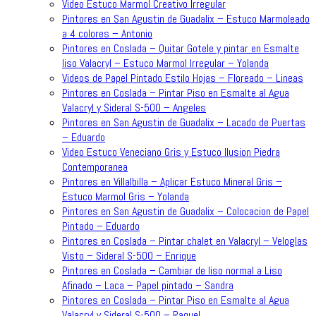
Video Estuco Marmol Creativo Irregular
Pintores en San Agustin de Guadalix – Estuco Marmoleado
a 4 colores – Antonio
Pintores en Coslada – Quitar Gotele y pintar en Esmalte
liso Valacryl – Estuco Marmol Irregular – Yolanda
Videos de Papel Pintado Estilo Hojas – Floreado – Lineas
Pintores en Coslada – Pintar Piso en Esmalte al Agua
Valacryl y Sideral S-500 – Angeles
Pintores en San Agustin de Guadalix – Lacado de Puertas
– Eduardo
Video Estuco Veneciano Gris y Estuco Ilusion Piedra
Contemporanea
Pintores en Villalbilla – Aplicar Estuco Mineral Gris –
Estuco Marmol Gris – Yolanda
Pintores en San Agustin de Guadalix – Colocacion de Papel
Pintado – Eduardo
Pintores en Coslada – Pintar chalet en Valacryl – Veloglas
Visto – Sideral S-500 – Enrique
Pintores en Coslada – Cambiar de liso normal a Liso
Afinado – Laca – Papel pintado – Sandra
Pintores en Coslada – Pintar Piso en Esmalte al Agua
Valacryl y Sideral S-500 – Raquel