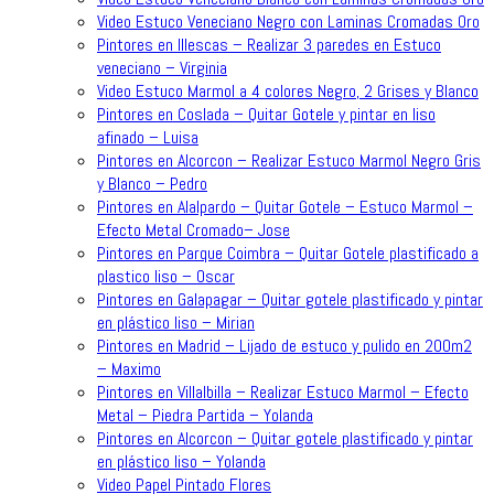
Video Estuco Veneciano Negro con Laminas Cromadas Oro
Pintores en Illescas – Realizar 3 paredes en Estuco
veneciano – Virginia
Video Estuco Marmol a 4 colores Negro, 2 Grises y Blanco
Pintores en Coslada – Quitar Gotele y pintar en liso
afinado – Luisa
Pintores en Alcorcon – Realizar Estuco Marmol Negro Gris
y Blanco – Pedro
Pintores en Alalpardo – Quitar Gotele – Estuco Marmol –
Efecto Metal Cromado– Jose
Pintores en Parque Coimbra – Quitar Gotele plastificado a
plastico liso – Oscar
Pintores en Galapagar – Quitar gotele plastificado y pintar
en plástico liso – Mirian
Pintores en Madrid – Lijado de estuco y pulido en 200m2
– Maximo
Pintores en Villalbilla – Realizar Estuco Marmol – Efecto
Metal – Piedra Partida – Yolanda
Pintores en Alcorcon – Quitar gotele plastificado y pintar
en plástico liso – Yolanda
Video Papel Pintado Flores