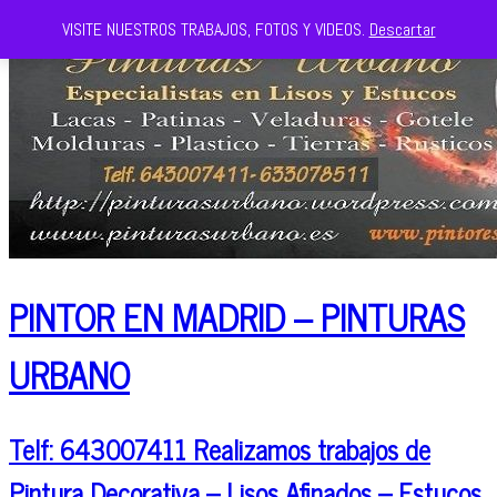
VISITE NUESTROS TRABAJOS, FOTOS Y VIDEOS.
Descartar
PINTOR EN MADRID – PINTURAS
URBANO
Telf: 643007411 Realizamos trabajos de
Pintura Decorativa – Lisos Afinados – Estucos