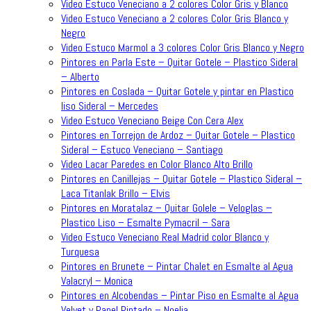
Video Estuco Veneciano a 2 colores Color Gris y Blanco
Video Estuco Veneciano a 2 colores Color Gris Blanco y
Negro
Video Estuco Marmol a 3 colores Color Gris Blanco y Negro
Pintores en Parla Este – Quitar Gotele – Plastico Sideral
– Alberto
Pintores en Coslada – Quitar Gotele y pintar en Plastico
liso Sideral – Mercedes
Video Estuco Veneciano Beige Con Cera Alex
Pintores en Torrejon de Ardoz – Quitar Gotele – Plastico
Sideral – Estuco Veneciano – Santiago
Video Lacar Paredes en Color Blanco Alto Brillo
Pintores en Canillejas – Quitar Gotele – Plastico Sideral –
Laca Titanlak Brillo – Elvis
Pintores en Moratalaz – Quitar Golele – Veloglas –
Plastico Liso – Esmalte Pymacril – Sara
Video Estuco Veneciano Real Madrid color Blanco y
Turquesa
Pintores en Brunete – Pintar Chalet en Esmalte al Agua
Valacryl – Monica
Pintores en Alcobendas – Pintar Piso en Esmalte al Agua
Velvet y Papel Pintado – Noelia