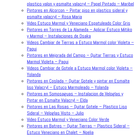
plastico valon y esmalte valacryl – Papel Pintado – Maribel
Pintores en Alcorcon – Pintar piso en plastico sideral y
esmalte valacryl – Rosa Maria
Video Estuco Marmol y Veneciano Espatuleado Color Gris
Pintores en Torres de La Alameda – Aplicar Estuco Mitiko
y Marmol – Instalaciones de Osaka
Videos Cambiar de Tierras a Estuco Marmol color Violeta –
Paqui
Pintores en Mejorada del Campo – Quitar Tierras y Estuco
Marmol Violeta – Paqui
Videos Cambiar de Gotele a Estuco Marmol color Violeta –
Yolanda
Pintores en Coslada – Quitar Gotele y pintar en Esmalte
liso Valacryl – Estuco Marmoleado – Yolanda
Pintores en Somosaguas – Instalacion de Veloglas y
Pintar en Esmalte Valacryl – Elda
Pintores en Las Rosas – Quitar Gotele – Plastico Liso
Sideral – Veloglas Visto – Julio
Video Estuco Marmol y Veneciano Color Verde
Pintores en Batres – Quitar Tierras – Plastico Sideral –
Estuco Veneciano en Chalet – Noelia