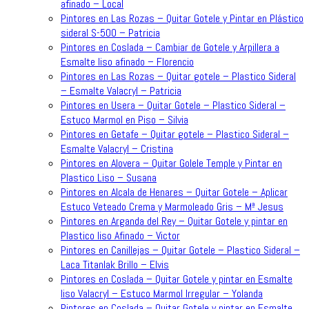
afinado – Local
Pintores en Las Rozas – Quitar Gotele y Pintar en Plástico
sideral S-500 – Patricia
Pintores en Coslada – Cambiar de Gotele y Arpillera a
Esmalte liso afinado – Florencio
Pintores en Las Rozas – Quitar gotele – Plastico Sideral
– Esmalte Valacryl – Patricia
Pintores en Usera – Quitar Gotele – Plastico Sideral –
Estuco Marmol en Piso – Silvia
Pintores en Getafe – Quitar gotele – Plastico Sideral –
Esmalte Valacryl – Cristina
Pintores en Alovera – Quitar Golele Temple y Pintar en
Plastico Liso – Susana
Pintores en Alcala de Henares – Quitar Gotele – Aplicar
Estuco Veteado Crema y Marmoleado Gris – Mª Jesus
Pintores en Arganda del Rey – Quitar Gotele y pintar en
Plastico liso Afinado – Victor
Pintores en Canillejas – Quitar Gotele – Plastico Sideral –
Laca Titanlak Brillo – Elvis
Pintores en Coslada – Quitar Gotele y pintar en Esmalte
liso Valacryl – Estuco Marmol Irregular – Yolanda
Pintores en Coslada – Quitar Gotele y pintar en Esmalte