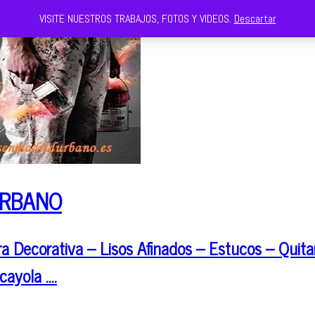
VISITE NUESTROS TRABAJOS, FOTOS Y VIDEOS.
Descartar
URBANO
 Decorativa – Lisos Afinados – Estucos – Quitar
cayola ….