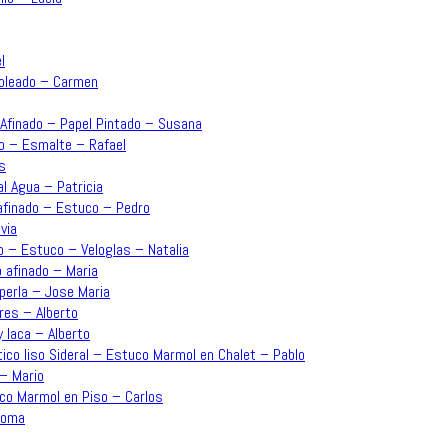
l
moleado – Carmen
o Afinado – Papel Pintado – Susana
ado – Esmalte – Rafael
s
l Agua – Patricia
 afinado – Estuco – Pedro
via
o – Estuco – Veloglas – Natalia
o afinado – Maria
perla – Jose Maria
res – Alberto
y laca – Alberto
ico liso Sideral – Estuco Marmol en Chalet – Pablo
 – Mario
uco Marmol en Piso – Carlos
aloma