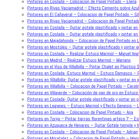
Pintores en Coslada – Colocacion de Papel Pintado – Elena
Pintores en Rivas Vaciamadrid – Efecto Cemento sobre Azu
Pintores en El Cañaveral – Colocacion de Papel Pintado – Sil
Pintores en Rivas Vaciamadrid – Colocacion de Papel Pintad
Pintores en Coslada – Quitar gotele plastificado y pintar en 
Pintores en Coslada – Quitar gotele plastificado y pintar en 
Pintores en Majadahonda – Colocacion de Papel Pintado en L
Pintores en Mostoles – Quitar gotele plastificado y pintar e
Pintores en Coslada – Realizar Estuco Marmol – Miguel Ang
Pintores en Madrid – Realizar Estuco Marmol – Mariano
Pintores en el Viso de Villalbilla – Pintar Chalet en Plastic
Pintores en Coslada -Estuco Marmol – Estuco Damasco – P
Pintores en Villalbilla- Quitar gotele plastificado y pintar en 
Pintores en Villalbilla – Colocacion de Papel Pintado – Caroli
Pintores en Villaverde – Colocación de pan de oro en Estuc
Pintores en Coslada- Quitar gotele plastificado y pintar en 
Pintores en Leganes – Estuco Marmol y Efecto Genesis – L
Pintores en Coslada – Colocacion de Papel Pintado – Ana
Pintores en Torija – Pintar tierras florentinas arteco 7 – E
Pintores en Azuqueca de Henares – Quitar Gotele temple y h
Pintores en Coslada – Colocacion de Papel Pintado – Adrian
Pintores en Moratalaz – Colocacion de Papel Pintado – Man