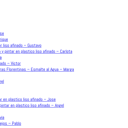
ose
rique
r liso afinado – Gustavo
 y pintar en plastico liso afinado – Carlota
a
ado – Victor
rras Florentinas – Esmalte al Agua – Marga
gel
r en plastico liso afinado – Jose
intar en plastico liso afinado – Angel
via
ejos – Pablo