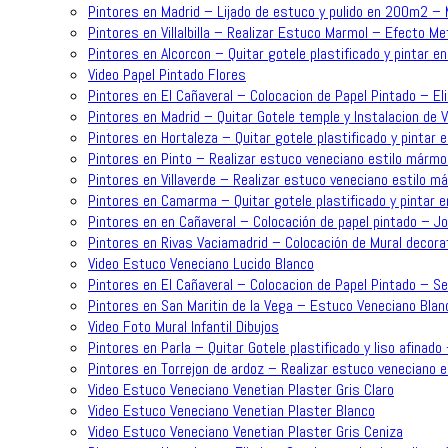
Pintores en Madrid – Lijado de estuco y pulido en 200m2 –
Pintores en Villalbilla – Realizar Estuco Marmol – Efecto Me
Pintores en Alcorcon – Quitar gotele plastificado y pintar en
Video Papel Pintado Flores
Pintores en El Cañaveral – Colocacion de Papel Pintado – Eli
Pintores en Madrid – Quitar Gotele temple y Instalacion de 
Pintores en Hortaleza – Quitar gotele plastificado y pintar e
Pintores en Pinto – Realizar estuco veneciano estilo mármol
Pintores en Villaverde – Realizar estuco veneciano estilo m
Pintores en Camarma – Quitar gotele plastificado y pintar e
Pintores en en Cañaveral – Colocación de papel pintado – J
Pintores en Rivas Vaciamadrid – Colocación de Mural decorat
Video Estuco Veneciano Lucido Blanco
Pintores en El Cañaveral – Colocacion de Papel Pintado – Se
Pintores en San Maritin de la Vega – Estuco Veneciano Blan
Video Foto Mural Infantil Dibujos
Pintores en Parla – Quitar Gotele plastificado y liso afinado
Pintores en Torrejon de ardoz – Realizar estuco veneciano 
Video Estuco Veneciano Venetian Plaster Gris Claro
Video Estuco Veneciano Venetian Plaster Blanco
Video Estuco Veneciano Venetian Plaster Gris Ceniza