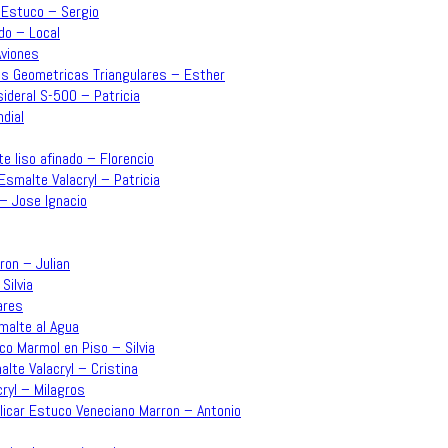
– Estuco – Sergio
do – Local
Aviones
mas Geometricas Triangulares – Esther
sideral S-500 – Patricia
dial
e liso afinado – Florencio
Esmalte Valacryl – Patricia
 – Jose Ignacio
rron – Julian
Silvia
ares
malte al Agua
co Marmol en Piso – Silvia
lte Valacryl – Cristina
ryl – Milagros
plicar Estuco Veneciano Marron – Antonio