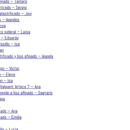
afinado – Tamara
Entrada – Sergio
plastificado – Javi
o – Angeles
Jose
co sideral – Luisa
n – Eduardo
asillo – Isa
uan
ificado y liso afinado – Angela
po – Victor
n – Elena
ón – Isa
Valpaint Arteco 7 – Ana
emple a liso afinado – Sagrario
Ana
a
inado – Ana
nado – Emilia
llo – Lucia