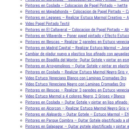
Pintores en Coslada – Colocacion de Papel Pintado – Ivette
Pintores en Majadahonda – Colocacion de Papel Pintado – C
Pintores en Leganes – Realizar Estuco Marmol Creativo – 
Video Papel Pintado Textil
Pintores en El Cañaveral – Colocacion de Papel Pintado – A
Pintores en Villaverde – Poner papel pintado y Efecto Estuc
Pintores en Illescas – Realizar 2 paredes en Estuco venecia
Pintores en Madrid Capital – Realizar Estuco Marmol – Jose
Cambiar de pladur nuevo a plastico liso afinado con aguapla
Pintores en Boadilla del Monte- Quitar Gotele y pintar en es
Pintores en Arroyomolinos – Quitar Gotele y pintar en plasti
Pintores en Coslada – Realizar Estuco Marmol Negro Gris y 
Video Estuco Veneciano Blanco con Laminas Cromadas Oro
Video Estuco Veneciano Negro con Laminas Cromadas Oro
Pintores en Illescas – Realizar 3 paredes en Estuco venecia
Video Estuco Marmol a 4 colores Negro, 2 Grises y Blanco
Pintores en Coslada – Quitar Gotele y pintar en liso afinado
Pintores en Alcorcon – Realizar Estuco Marmol Negro Gris y
Pintores en Alalpardo – Quitar Gotele – Estuco Marmol – 
Pintores en Parque Coimbra – Quitar Gotele plastificado a p
Pintores en Galapagar – Quitar gotele plastificado y pintar e