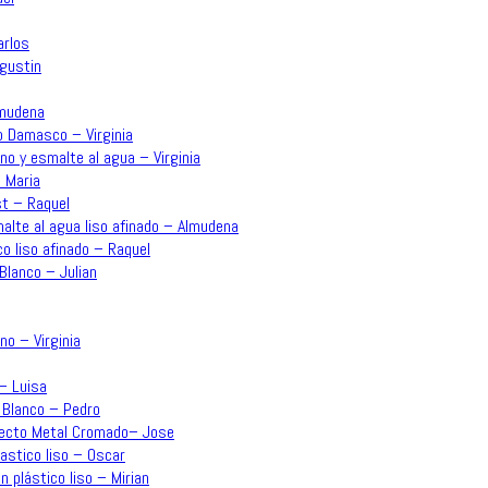
arlos
Agustin
lmudena
o Damasco – Virginia
no y esmalte al agua – Virginia
 Maria
st – Raquel
malte al agua liso afinado – Almudena
co liso afinado – Raquel
Blanco – Julian
no – Virginia
 – Luisa
 Blanco – Pedro
Efecto Metal Cromado– Jose
lastico liso – Oscar
n plástico liso – Mirian