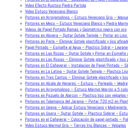
Video Efecto Rustico Piedra Partida
Video Estuco Veneciano Blanco
Pintores en Arroyomolinos – Estuco Veneciano Gris – Manue
Pintores en Meco – Estuco Veneciano Blanco y Piedra Mar
Videos de Papel Pintado Ramas y Geométrico negro con oro
Pintores en Alovera – Quitar Gotele Temple – Pintar en Lis
Pintores en Parla – Eliminar Gotele plastificado y liso afin
Papel Pintado – Esmalte al Agua – Plastico Sidral – Legane
Pintores en Las Rozas – Quitar Gotele y Pintar en Esmalte a
Pintores en Las Rosas – Eliminar Gotele plastificado y liso
Pintores en El Cañaveral – Instalacion de Papel Pintado – Sil
Pintores en La Latina – Quitar Gotele Temple – Plastico Lis
Pintores en Tres Cantos – Eliminar Gotele plastificado y lis
Pintores en Alcala de Henares – Estuco – Perleado – Madre
Pintores en Arroyomolinos – Estuco Mármol Marrón a 5 colo
Pintores en Pozuelo de Alarcon – Plastico liso con veloglas 
Pintores en Talamanca del Jarama – Pintar 720 m2 en Plast
Pintores en Ugena – Aplicar Estuco Veneciano y Madreperla
Pintores en Usera – Quitar Gotele – Plastico Sideral – Est
Pintores en el Cañaveral – Colocación de papel pintado – P
Video Estuco Marmol Gris – Tierras Iris Blancas – Veloglas