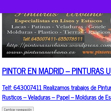
PINTOR EN MADRID – PINTURAS 
Telf: 643007411 Realizamos trabajos de Pintura
Rusticos – Veladuras – Papel – Molduras de Es
Cambiar navegación