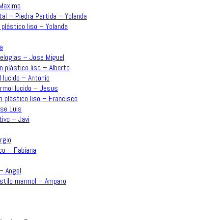
 Maximo
tal – Piedra Partida – Yolanda
 plástico liso – Yolanda
a
Veloglas – Jose Miguel
n plástico liso – Alberto
 lucido – Antonio
ármol lucido – Jesus
n plástico liso – Francisco
ose Luis
ivo – Javi
rgio
co – Fabiana
 – Angel
estilo marmol – Amparo