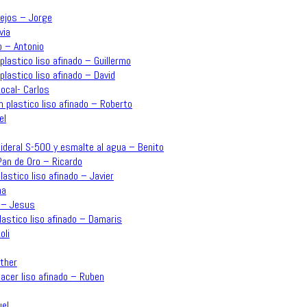
lejos – Jorge
via
o – Antonio
plastico liso afinado – Guillermo
plastico liso afinado – David
ocal- Carlos
n plastico liso afinado – Roberto
el
o Sideral S-500 y esmalte al agua – Benito
an de Oro – Ricardo
plastico liso afinado – Javier
na
o – Jesus
plastico liso afinado – Damaris
oli
sther
acer liso afinado – Ruben
uel