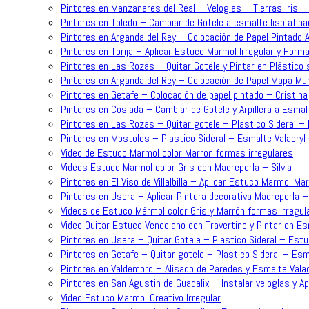
Pintores en Manzanares del Real – Veloglas – Tierras Iris 
Pintores en Toledo – Cambiar de Gotele a esmalte liso afina
Pintores en Arganda del Rey – Colocación de Papel Pintado 
Pintores en Torija – Aplicar Estuco Marmol Irregular y For
Pintores en Las Rozas – Quitar Gotele y Pintar en Plástico 
Pintores en Arganda del Rey – Colocación de Papel Mapa Mun
Pintores en Getafe – Colocación de papel pintado – Cristina
Pintores en Coslada – Cambiar de Gotele y Arpillera a Esmalt
Pintores en Las Rozas – Quitar gotele – Plastico Sideral – 
Pintores en Mostoles – Plastico Sideral – Esmalte Valacryl
Video de Estuco Marmol color Marron formas irregulares
Videos Estuco Marmol color Gris con Madreperla – Silvia
Pintores en El Viso de Villalbilla – Aplicar Estuco Marmol Ma
Pintores en Usera – Aplicar Pintura decorativa Madreperla – 
Videos de Estuco Mármol color Gris y Marrón formas irregul
Video Quitar Estuco Veneciano con Travertino y Pintar en Es
Pintores en Usera – Quitar Gotele – Plastico Sideral – Estu
Pintores en Getafe – Quitar gotele – Plastico Sideral – Esma
Pintores en Valdemoro – Alisado de Paredes y Esmalte Valac
Pintores en San Agustin de Guadalix – Instalar veloglas y A
Video Estuco Marmol Creativo Irregular