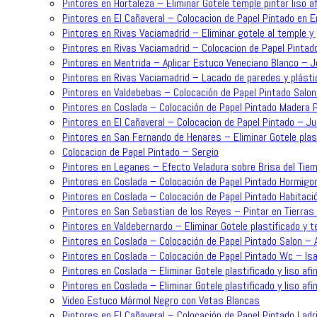
Pintores en Hortaleza – Eliminar Gotele temple pintar liso 
Pintores en El Cañaveral – Colocacion de Papel Pintado en 
Pintores en Rivas Vaciamadrid – Eliminar gotele al temple y 
Pintores en Rivas Vaciamadrid – Colocacion de Papel Pintad
Pintores en Mentrida – Aplicar Estuco Veneciano Blanco – 
Pintores en Rivas Vaciamadrid – Lacado de paredes y plásti
Pintores en Valdebebas – Colocación de Papel Pintado Salo
Pintores en Coslada – Colocación de Papel Pintado Madera P
Pintores en El Cañaveral – Colocacion de Papel Pintado – J
Pintores en San Fernando de Henares – Eliminar Gotele plast
Colocacion de Papel Pintado – Sergio
Pintores en Leganes – Efecto Veladura sobre Brisa del Tiem
Pintores en Coslada – Colocación de Papel Pintado Hormigo
Pintores en Coslada – Colocación de Papel Pintado Habitaci
Pintores en San Sebastian de los Reyes – Pintar en Tierras 
Pintores en Valdebernardo – Eliminar Gotele plastificado y t
Pintores en Coslada – Colocación de Papel Pintado Salon – 
Pintores en Coslada – Colocación de Papel Pintado Wc – Is
Pintores en Coslada – Eliminar Gotele plastificado y liso af
Pintores en Coslada – Eliminar Gotele plastificado y liso afi
Video Estuco Mármol Negro con Vetas Blancas
Pintores en El Cañaveral – Colocación de Papel Pintado Ladri