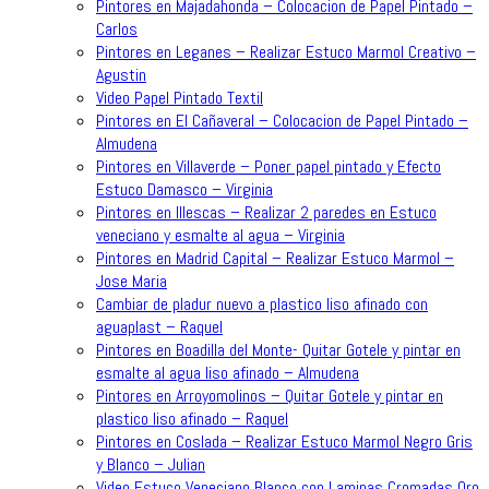
Pintores en Majadahonda – Colocacion de Papel Pintado –
Carlos
Pintores en Leganes – Realizar Estuco Marmol Creativo –
Agustin
Video Papel Pintado Textil
Pintores en El Cañaveral – Colocacion de Papel Pintado –
Almudena
Pintores en Villaverde – Poner papel pintado y Efecto
Estuco Damasco – Virginia
Pintores en Illescas – Realizar 2 paredes en Estuco
veneciano y esmalte al agua – Virginia
Pintores en Madrid Capital – Realizar Estuco Marmol –
Jose Maria
Cambiar de pladur nuevo a plastico liso afinado con
aguaplast – Raquel
Pintores en Boadilla del Monte- Quitar Gotele y pintar en
esmalte al agua liso afinado – Almudena
Pintores en Arroyomolinos – Quitar Gotele y pintar en
plastico liso afinado – Raquel
Pintores en Coslada – Realizar Estuco Marmol Negro Gris
y Blanco – Julian
Video Estuco Veneciano Blanco con Laminas Cromadas Oro