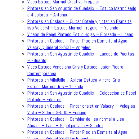
Video Estuco Marmol Creativo Irregular
Pintores en San Agustin de Guadalix – Estuco Marmoleado
a 4 colores – Antonio
Pintores en Coslada – Quitar Gotele y pintar en Esmalte
liso Valacryl – Estuco Marmol Irregular – Yolanda
Videos de Papel Pintado Estilo Hojas – Floreado – Lineas
Pintores en Coslada – Pintar Piso en Esmalte al Agua
Valacryl y Sideral S-500 – Angeles
Pintores en San Agustin de Guadalix – Lacado de Puertas
– Eduardo
Video Estuco Veneciano Gris y Estuco Ilusion Piedra
Contemporanea
Pintores en Villalbilla – Aplicar Estuco Mineral Gris –
Estuco Marmol Gris – Yolanda
Pintores en San Agustin de Guadalix – Colocacion de Papel
Pintado – Eduardo
Pintores en Coslada – Pintar chalet en Valacryl – Veloglas
Visto – Sideral S-500 – Enrique
Pintores en Coslada – Cambiar de liso normal a Liso
Afinado – Laca – Papel pintado – Sandra
Pintores en Coslada – Pintar Piso en Esmalte al Agua
Valacryl y Sideral S-500 – Raquel