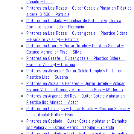
afinado – Local
Pintores en Las Rozas – Quitar Gotele y Pintar en Plástico
sideral S-500 – Patricia
Pintores en Coslada – Cambiar de Gotele y Arpillera a
Esmalte liso afinado – Florencio
Pintores en Las Rozas – Quitar gotele – Plastico Sideral
– Esmalte Valacryl – Patricia
Pintores en Usera – Quitar Gotele – Plastico Sideral –
Estuco Marmol en Piso – Silvia
Pintores en Getafe – Quitar gotele – Plastico Sideral –
Esmalte Valacryl – Cristina
Pintores en Alovera – Quitar Golele Temple y Pintar en
Plastico Liso – Susana
Pintores en Alcala de Henares – Quitar Gotele – Aplicar
Estuco Veteado Crema y Marmoleado Gris – Mª Jesus
Pintores en Arganda del Rey – Quitar Gotele y pintar en
Plastico liso Afinado – Victor
Pintores en Canillejas – Quitar Gotele – Plastico Sideral –
Laca Titanlak Brillo – Elvis
Pintores en Coslada – Quitar Gotele y pintar en Esmalte
liso Valacryl – Estuco Marmol Irregular – Yolanda
Pintores en Coslada – Quitar Gotele y pintar en Esmalte