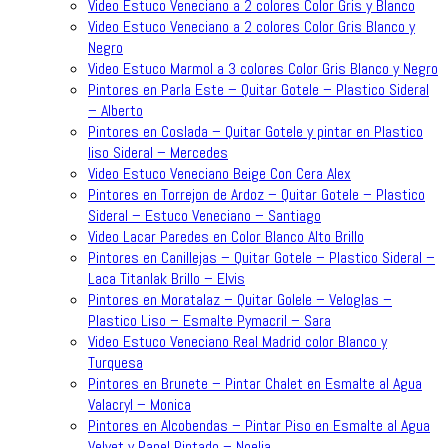
Video Estuco Veneciano a 2 colores Color Gris y Blanco
Video Estuco Veneciano a 2 colores Color Gris Blanco y
Negro
Video Estuco Marmol a 3 colores Color Gris Blanco y Negro
Pintores en Parla Este – Quitar Gotele – Plastico Sideral
– Alberto
Pintores en Coslada – Quitar Gotele y pintar en Plastico
liso Sideral – Mercedes
Video Estuco Veneciano Beige Con Cera Alex
Pintores en Torrejon de Ardoz – Quitar Gotele – Plastico
Sideral – Estuco Veneciano – Santiago
Video Lacar Paredes en Color Blanco Alto Brillo
Pintores en Canillejas – Quitar Gotele – Plastico Sideral –
Laca Titanlak Brillo – Elvis
Pintores en Moratalaz – Quitar Golele – Veloglas –
Plastico Liso – Esmalte Pymacril – Sara
Video Estuco Veneciano Real Madrid color Blanco y
Turquesa
Pintores en Brunete – Pintar Chalet en Esmalte al Agua
Valacryl – Monica
Pintores en Alcobendas – Pintar Piso en Esmalte al Agua
Velvet y Papel Pintado – Noelia