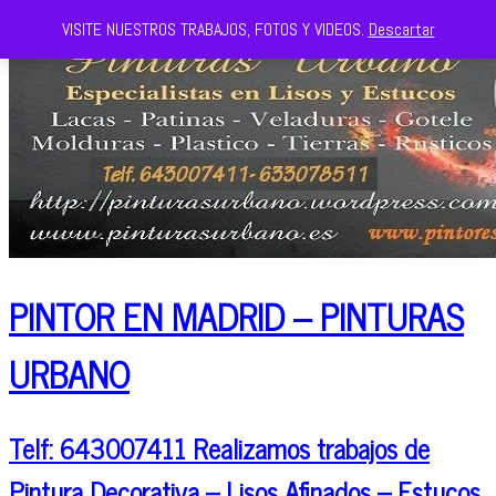
VISITE NUESTROS TRABAJOS, FOTOS Y VIDEOS.
Descartar
PINTOR EN MADRID – PINTURAS
URBANO
Telf: 643007411 Realizamos trabajos de
Pintura Decorativa – Lisos Afinados – Estucos