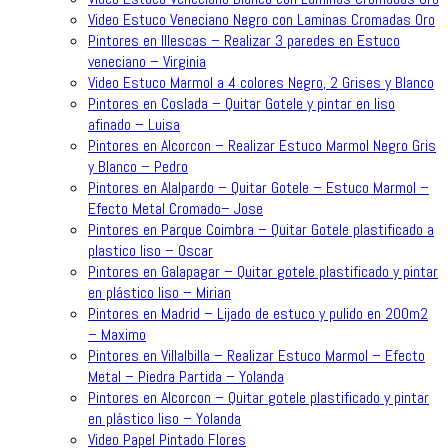
Video Estuco Veneciano Negro con Laminas Cromadas Oro
Pintores en Illescas – Realizar 3 paredes en Estuco
veneciano – Virginia
Video Estuco Marmol a 4 colores Negro, 2 Grises y Blanco
Pintores en Coslada – Quitar Gotele y pintar en liso
afinado – Luisa
Pintores en Alcorcon – Realizar Estuco Marmol Negro Gris
y Blanco – Pedro
Pintores en Alalpardo – Quitar Gotele – Estuco Marmol –
Efecto Metal Cromado– Jose
Pintores en Parque Coimbra – Quitar Gotele plastificado a
plastico liso – Oscar
Pintores en Galapagar – Quitar gotele plastificado y pintar
en plástico liso – Mirian
Pintores en Madrid – Lijado de estuco y pulido en 200m2
– Maximo
Pintores en Villalbilla – Realizar Estuco Marmol – Efecto
Metal – Piedra Partida – Yolanda
Pintores en Alcorcon – Quitar gotele plastificado y pintar
en plástico liso – Yolanda
Video Papel Pintado Flores