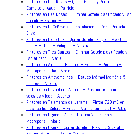
Pintores en Las Rozas – Quitar Gotele y Pintar en
Esmalte al Agua – Patricia
Pintores en Las Rosas – Eliminar Gotele plastificado y liso
afinado – Estuco – Pedro
Pintores en El Cañaveral – Instalacion de Papel Pintado –
Silvia
Pintores en La Latina – Quitar Gotele Temple – Plastico
Liso – Estuco – Veloglas – Natalia
Pintores en Tres Cantos – Eliminar Gotele plastificado y
liso afinado – Maria
Pintores en Alcala de Henares – Estuco – Perleado –
Madreperla – Jose Maria
Pintores en Arroyomolinos – Estuco Mármol Marrón a 5
colores – Alberto
Pintores en Pozuelo de Alarcon – Plastico liso con
veloglas y laca – Alberto
Pintores en Talamanca del Jarama – Pintar 720 m2 en
Plastico liso Sideral – Estuco Marmol en Chalet – Pablo
Pintores en Ugena – Aplicar Estuco Veneciano y
Madreperla – Mario
Pintores en Usera – Quitar Gotele – Plastico Sideral –
Estuco Marmol en Piso – Carlos