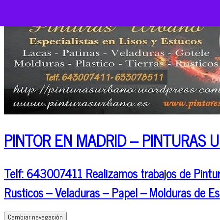
PINTOR EN MADRID – PINTURAS 
Telf: 643007411 Realizamos trabajos de Pintura
Rusticos – Veladuras – Papel – Molduras de Es
Cambiar navegación