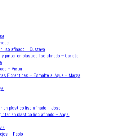
ose
rique
r liso afinado – Gustavo
 y pintar en plastico liso afinado – Carlota
a
ado – Victor
rras Florentinas – Esmalte al Agua – Marga
gel
r en plastico liso afinado – Jose
intar en plastico liso afinado – Angel
via
ejos – Pablo