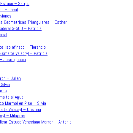
– Estuco – Sergio
do – Local
Aviones
mas Geometricas Triangulares – Esther
sideral S-500 – Patricia
dial
e liso afinado – Florencio
Esmalte Valacryl – Patricia
 – Jose Ignacio
rron – Julian
Silvia
ares
malte al Agua
co Marmol en Piso – Silvia
lte Valacryl – Cristina
ryl – Milagros
plicar Estuco Veneciano Marron – Antonio