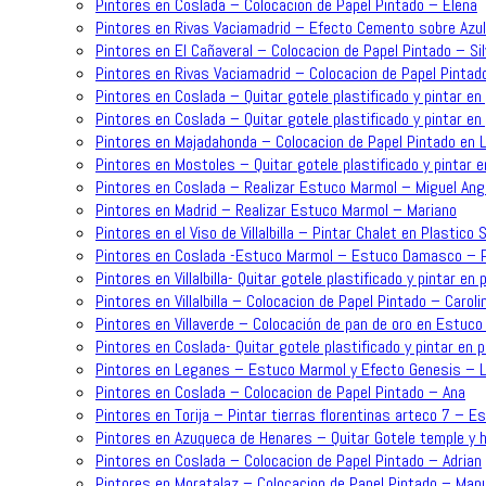
Pintores en Coslada – Colocacion de Papel Pintado – Elena
Pintores en Rivas Vaciamadrid – Efecto Cemento sobre Azu
Pintores en El Cañaveral – Colocacion de Papel Pintado – Sil
Pintores en Rivas Vaciamadrid – Colocacion de Papel Pintad
Pintores en Coslada – Quitar gotele plastificado y pintar en 
Pintores en Coslada – Quitar gotele plastificado y pintar en 
Pintores en Majadahonda – Colocacion de Papel Pintado en L
Pintores en Mostoles – Quitar gotele plastificado y pintar e
Pintores en Coslada – Realizar Estuco Marmol – Miguel Ang
Pintores en Madrid – Realizar Estuco Marmol – Mariano
Pintores en el Viso de Villalbilla – Pintar Chalet en Plastic
Pintores en Coslada -Estuco Marmol – Estuco Damasco – P
Pintores en Villalbilla- Quitar gotele plastificado y pintar en 
Pintores en Villalbilla – Colocacion de Papel Pintado – Caroli
Pintores en Villaverde – Colocación de pan de oro en Estuc
Pintores en Coslada- Quitar gotele plastificado y pintar en 
Pintores en Leganes – Estuco Marmol y Efecto Genesis – L
Pintores en Coslada – Colocacion de Papel Pintado – Ana
Pintores en Torija – Pintar tierras florentinas arteco 7 – E
Pintores en Azuqueca de Henares – Quitar Gotele temple y h
Pintores en Coslada – Colocacion de Papel Pintado – Adrian
Pintores en Moratalaz – Colocacion de Papel Pintado – Man