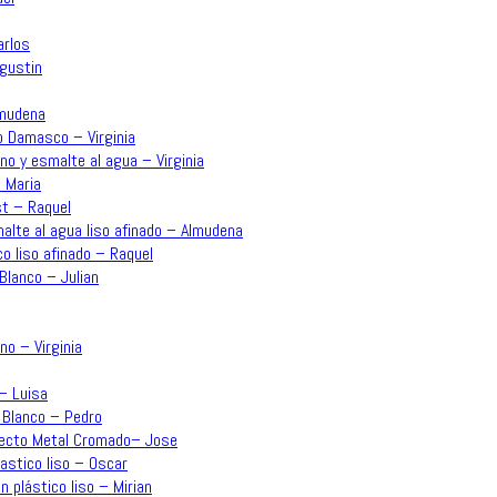
arlos
Agustin
lmudena
o Damasco – Virginia
no y esmalte al agua – Virginia
 Maria
st – Raquel
malte al agua liso afinado – Almudena
co liso afinado – Raquel
Blanco – Julian
no – Virginia
 – Luisa
 Blanco – Pedro
Efecto Metal Cromado– Jose
lastico liso – Oscar
n plástico liso – Mirian