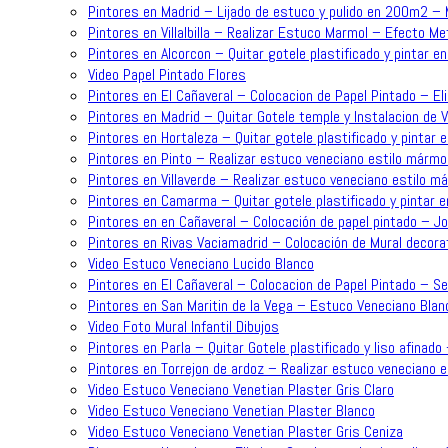
Pintores en Madrid – Lijado de estuco y pulido en 200m2 –
Pintores en Villalbilla – Realizar Estuco Marmol – Efecto Me
Pintores en Alcorcon – Quitar gotele plastificado y pintar en
Video Papel Pintado Flores
Pintores en El Cañaveral – Colocacion de Papel Pintado – Eli
Pintores en Madrid – Quitar Gotele temple y Instalacion de 
Pintores en Hortaleza – Quitar gotele plastificado y pintar e
Pintores en Pinto – Realizar estuco veneciano estilo mármol
Pintores en Villaverde – Realizar estuco veneciano estilo m
Pintores en Camarma – Quitar gotele plastificado y pintar e
Pintores en en Cañaveral – Colocación de papel pintado – J
Pintores en Rivas Vaciamadrid – Colocación de Mural decorat
Video Estuco Veneciano Lucido Blanco
Pintores en El Cañaveral – Colocacion de Papel Pintado – Se
Pintores en San Maritin de la Vega – Estuco Veneciano Blan
Video Foto Mural Infantil Dibujos
Pintores en Parla – Quitar Gotele plastificado y liso afinado
Pintores en Torrejon de ardoz – Realizar estuco veneciano 
Video Estuco Veneciano Venetian Plaster Gris Claro
Video Estuco Veneciano Venetian Plaster Blanco
Video Estuco Veneciano Venetian Plaster Gris Ceniza