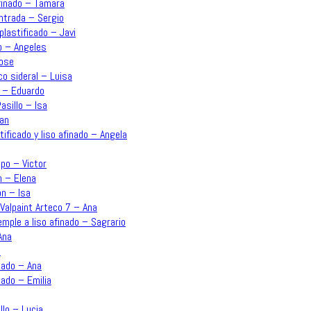
afinado – Tamara
Entrada – Sergio
plastificado – Javi
o – Angeles
Jose
co sideral – Luisa
n – Eduardo
asillo – Isa
uan
ificado y liso afinado – Angela
po – Victor
n – Elena
ón – Isa
Valpaint Arteco 7 – Ana
emple a liso afinado – Sagrario
Ana
a
inado – Ana
nado – Emilia
llo – Lucia