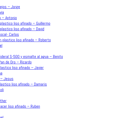
lejos – Jorge
via
o – Antonio
plastico liso afinado – Guillermo
plastico liso afinado – David
ocal- Carlos
n plastico liso afinado – Roberto
el
o Sideral S-500 y esmalte al agua – Benito
an de Oro – Ricardo
plastico liso afinado – Javier
na
o – Jesus
plastico liso afinado – Damaris
oli
sther
acer liso afinado – Ruben
uel