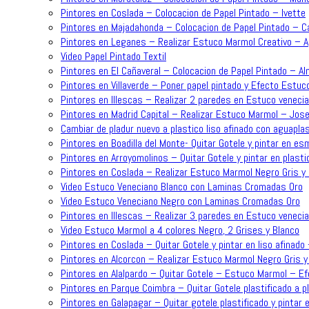
Pintores en Coslada – Colocacion de Papel Pintado – Ivette
Pintores en Majadahonda – Colocacion de Papel Pintado – C
Pintores en Leganes – Realizar Estuco Marmol Creativo – 
Video Papel Pintado Textil
Pintores en El Cañaveral – Colocacion de Papel Pintado – A
Pintores en Villaverde – Poner papel pintado y Efecto Estuc
Pintores en Illescas – Realizar 2 paredes en Estuco venecia
Pintores en Madrid Capital – Realizar Estuco Marmol – Jose
Cambiar de pladur nuevo a plastico liso afinado con aguapla
Pintores en Boadilla del Monte- Quitar Gotele y pintar en es
Pintores en Arroyomolinos – Quitar Gotele y pintar en plasti
Pintores en Coslada – Realizar Estuco Marmol Negro Gris y 
Video Estuco Veneciano Blanco con Laminas Cromadas Oro
Video Estuco Veneciano Negro con Laminas Cromadas Oro
Pintores en Illescas – Realizar 3 paredes en Estuco venecia
Video Estuco Marmol a 4 colores Negro, 2 Grises y Blanco
Pintores en Coslada – Quitar Gotele y pintar en liso afinado
Pintores en Alcorcon – Realizar Estuco Marmol Negro Gris y
Pintores en Alalpardo – Quitar Gotele – Estuco Marmol – 
Pintores en Parque Coimbra – Quitar Gotele plastificado a p
Pintores en Galapagar – Quitar gotele plastificado y pintar e