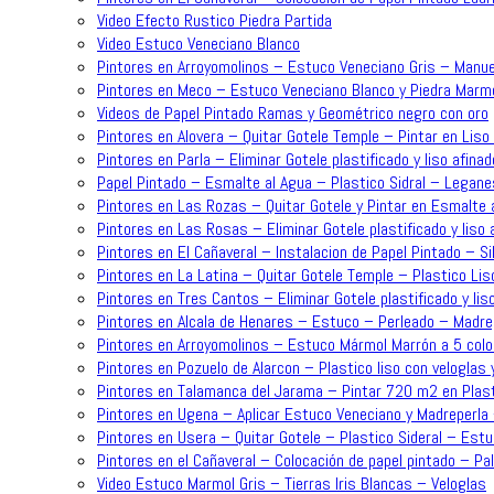
Video Efecto Rustico Piedra Partida
Video Estuco Veneciano Blanco
Pintores en Arroyomolinos – Estuco Veneciano Gris – Manue
Pintores en Meco – Estuco Veneciano Blanco y Piedra Mar
Videos de Papel Pintado Ramas y Geométrico negro con oro
Pintores en Alovera – Quitar Gotele Temple – Pintar en Lis
Pintores en Parla – Eliminar Gotele plastificado y liso afin
Papel Pintado – Esmalte al Agua – Plastico Sidral – Legane
Pintores en Las Rozas – Quitar Gotele y Pintar en Esmalte a
Pintores en Las Rosas – Eliminar Gotele plastificado y liso
Pintores en El Cañaveral – Instalacion de Papel Pintado – Sil
Pintores en La Latina – Quitar Gotele Temple – Plastico Lis
Pintores en Tres Cantos – Eliminar Gotele plastificado y lis
Pintores en Alcala de Henares – Estuco – Perleado – Madre
Pintores en Arroyomolinos – Estuco Mármol Marrón a 5 colo
Pintores en Pozuelo de Alarcon – Plastico liso con veloglas 
Pintores en Talamanca del Jarama – Pintar 720 m2 en Plast
Pintores en Ugena – Aplicar Estuco Veneciano y Madreperla
Pintores en Usera – Quitar Gotele – Plastico Sideral – Est
Pintores en el Cañaveral – Colocación de papel pintado – P
Video Estuco Marmol Gris – Tierras Iris Blancas – Veloglas