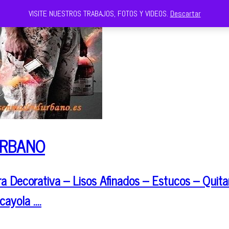
VISITE NUESTROS TRABAJOS, FOTOS Y VIDEOS.
Descartar
URBANO
 Decorativa – Lisos Afinados – Estucos – Quitar
cayola ….