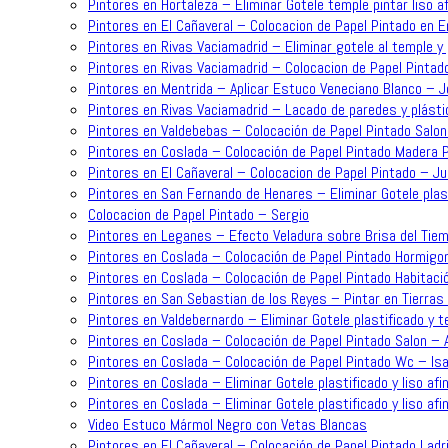
Pintores en Hortaleza – Eliminar Gotele temple pintar liso 
Pintores en El Cañaveral – Colocacion de Papel Pintado en 
Pintores en Rivas Vaciamadrid – Eliminar gotele al temple y 
Pintores en Rivas Vaciamadrid – Colocacion de Papel Pintad
Pintores en Mentrida – Aplicar Estuco Veneciano Blanco – 
Pintores en Rivas Vaciamadrid – Lacado de paredes y plásti
Pintores en Valdebebas – Colocación de Papel Pintado Salo
Pintores en Coslada – Colocación de Papel Pintado Madera P
Pintores en El Cañaveral – Colocacion de Papel Pintado – J
Pintores en San Fernando de Henares – Eliminar Gotele plast
Colocacion de Papel Pintado – Sergio
Pintores en Leganes – Efecto Veladura sobre Brisa del Tiem
Pintores en Coslada – Colocación de Papel Pintado Hormigo
Pintores en Coslada – Colocación de Papel Pintado Habitaci
Pintores en San Sebastian de los Reyes – Pintar en Tierras 
Pintores en Valdebernardo – Eliminar Gotele plastificado y t
Pintores en Coslada – Colocación de Papel Pintado Salon – 
Pintores en Coslada – Colocación de Papel Pintado Wc – Is
Pintores en Coslada – Eliminar Gotele plastificado y liso af
Pintores en Coslada – Eliminar Gotele plastificado y liso afi
Video Estuco Mármol Negro con Vetas Blancas
Pintores en El Cañaveral – Colocación de Papel Pintado Ladri