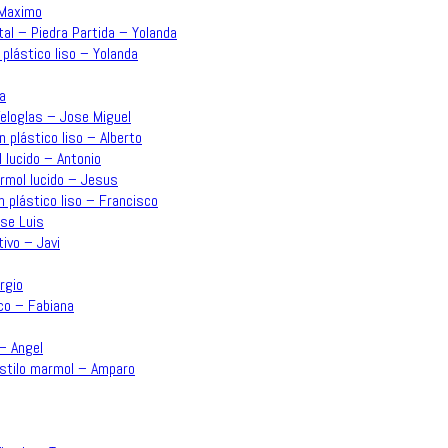
 Maximo
tal – Piedra Partida – Yolanda
 plástico liso – Yolanda
a
Veloglas – Jose Miguel
n plástico liso – Alberto
 lucido – Antonio
ármol lucido – Jesus
n plástico liso – Francisco
ose Luis
ivo – Javi
rgio
co – Fabiana
 – Angel
estilo marmol – Amparo