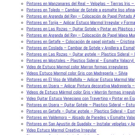
Pintores en Manzanares del Real – Veloglas – Tierras Iris 
Pintores en Toledo – Cambiar de Gotele a esmalte liso afina
Pintores en Arganda del Rey – Colocación de Papel Pintado 
Pintores en Torija – Aplicar Estuco Marmol Irregular y For
Pintores en Las Rozas – Quitar Gotele y Pintar en Plástico 
Pintores en Arganda del Rey – Colocación de Papel Mapa Mun
Pintores en Getafe – Colocación de papel pintado – Cristina
Pintores en Coslada – Cambiar de Gotele y Arpillera a Esmalt
Pintores en Las Rozas – Quitar gotele – Plastico Sideral – 
Pintores en Mostoles – Plastico Sideral – Esmalte Valacryl
Video de Estuco Marmol color Marron formas irregulares
Videos Estuco Marmol color Gris con Madreperla – Silvia
Pintores en El Viso de Villalbilla – Aplicar Estuco Marmol Ma
Pintores en Usera – Aplicar Pintura decorativa Madreperla – 
Videos de Estuco Mármol color Gris y Marrón formas irregul
Video Quitar Estuco Veneciano con Travertino y Pintar en Es
Pintores en Usera – Quitar Gotele – Plastico Sideral – Estu
Pintores en Getafe – Quitar gotele – Plastico Sideral – Esma
Pintores en Valdemoro – Alisado de Paredes y Esmalte Valac
Pintores en San Agustin de Guadalix – Instalar veloglas y A
Video Estuco Marmol Creativo Irregular